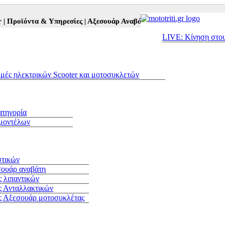
οϊόντα & Υπηρεσίες |
Αξεσουάρ Αναβάτη και Μοτοσυκλέτας |
Μεταχε
LIVE: Κίνηση στο
ιμές ηλεκτρικών Scooter και μοτοσυκλετών
ατηγορία
 μοντέλων
στικών
σουάρ αναβάτη
 λιπαντικών
ς Ανταλλακτικών
ς Αξεσουάρ μοτοσυκλέτας