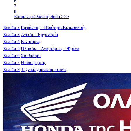
6
7
8
Επόμενη σελίδα άρθρου >>>
Σελίδα
2
Εμφάνιση – Ποιότητα Κατασκευής
Σελίδα
3
Ανεση – Εργονομία
Σελίδα
4
Κινητήρας
Σελίδα
5
Πλαίσιο – Αναρτήσεις – Φρένα
Σελίδα
6
Στο δρόμο
Σελίδα
7
Η άποψή μας
Σελίδα
8
Τεχνικά χαρακτηριστικά