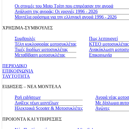
Οι στιγμές του Moto Τρίτη που επηρέασαν την αγορά
Ανάλυση της αγοράς: Οι χρονιές 1996 - 2026
Μοντέλα ορόσημα για την ελληνική αγορά 1996 - 2026
ΧΡΗΣΙΜΑ-ΣΥΜΒΟΥΛΕΣ
Συμβουλές
Πως λειτουργεί
Τέλη κυκλοφορίας μοτοσυκλέτας
ΚΤΕΟ μοτοσυκλέτας
Τιμές διοδίων μοτοσυκλέτας
Ανακύκλωση μοτοσυ
Μεταβίβαση μοτοσυκλέτας
Επικοινωνία
ΠΕΡΙΟΔΙΚΟ
ΕΠΙΚΟΙΝΩΝΙΑ
ΤΑΥΤΟΤΗΤΑ
ΕΙΔΗΣΕΙΣ – ΝΕΑ ΜΟΝΤΕΛΑ
Ροή ειδήσεων
Αγορά νέας μοτο
Αφίξεις νέων μοντέλων
Με δίπλωμα αυτο
Ηλεκτρικά Scooter & Μοτοσυκλέτες
Αγώνες
ΠΡΟΙΟΝΤΑ ΚΑΙ ΥΠΗΡΕΣΙΕΣ