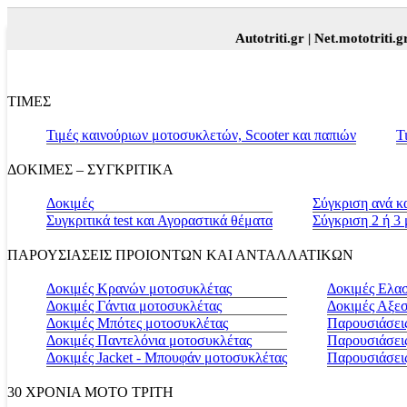
Autotriti.gr |
Net.mototriti.gr |
Πρ
ΤΙΜΕΣ
Τιμές καινούριων μοτοσυκλετών, Scooter και παπιών
Τ
ΔΟΚΙΜΕΣ – ΣΥΓΚΡΙΤΙΚΑ
Δοκιμές
Σύγκριση ανά κ
Συγκριτικά test και Αγοραστικά θέματα
Σύγκριση 2 ή 3
ΠΑΡΟΥΣΙΑΣΕΙΣ ΠΡΟΙΟΝΤΩΝ ΚΑΙ ΑΝΤΑΛΛΑΤΙΚΩΝ
Δοκιμές Κρανών μοτοσυκλέτας
Δοκιμές Ελα
Δοκιμές Γάντια μοτοσυκλέτας
Δοκιμές Αξε
Δοκιμές Μπότες μοτοσυκλέτας
Παρουσιάσεις
Δοκιμές Παντελόνια μοτοσυκλέτας
Παρουσιάσει
Δοκιμές Jacket - Μπουφάν μοτοσυκλέτας
Παρουσιάσει
30 ΧΡΟΝΙΑ MOTO ΤΡΙΤΗ