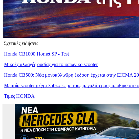
Σχετικές ειδήσεις
Honda CB1000 Hornet SP - Test
Μικρές αλλαγές ουσίας για το ιαπωνικο scooter
Honda CB500: Νέα μονοκύλινδρη έκδοση έρχεται στην EICMA 20
Μεσαία scooter μέχρι 350κ.εκ. με τους μεγαλύτερους αποθηκευτικ
Τιμές HONDA