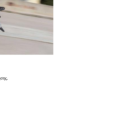
ησης.