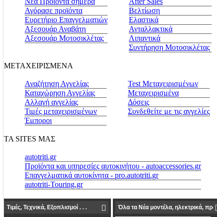
Νέα Προϊόντα σήμερα
Αfter Sales
Αγόρασε προϊόντα
Βελτίωση
Ευρετήριο Επαγγελματιών
Ελαστικά
Αξεσουάρ Αναβάτη
Ανταλλακτικά
Αξεσουάρ Μοτοσικλέτας
Λιπαντικά
Συντήρηση Μοτοσικλέτας
ΜΕΤΑΧΕΙΡΙΣΜΕΝΑ
Αναζήτηση Αγγελίας
Test Μεταχειρισμένων
Καταχώρηση Αγγελίας
Μεταχειρισμένα
Αλλαγή αγγελίας
Δόσεις
Τιμές μεταχειρισμένων
Συνδεθείτε με τις αγγελίες
Έμποροι
ΤΑ SITES ΜΑΣ
autotriti.gr
Προϊόντα και υπηρεσίες αυτοκινήτου - autoaccessories.gr
Επαγγελματικά αυτοκίνητα - pro.autotriti.gr
autotriti-Touring.gr