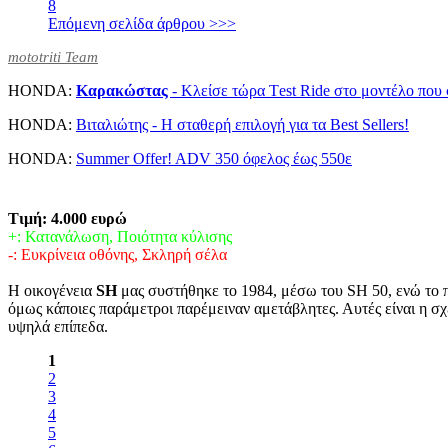
8
Επόμενη σελίδα άρθρου >>>
mototriti Team
HONDA:
Καρακώστας
- Kλείσε τώρα Τest Ride στο μοντέλο που 
HONDA:
Βιταλιώτης - Η σταθερή επιλογή για τα Best Sellers!
HONDA:
Summer Offer! ADV 350 όφελος έως 550ε
Τιμή: 4.000 ευρώ
+: Κατανάλωση, Ποιότητα κύλισης
-: Ευκρίνεια οθόνης, Σκληρή σέλα
Η οικογένεια
SH
μας συστήθηκε το 1984, μέσω του SH 50, ενώ το
όμως κάποιες παράμετροι παρέμειναν αμετάβλητες. Αυτές είναι η σχε
υψηλά επίπεδα.
1
2
3
4
5