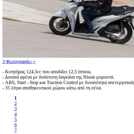
3 Φωτογραφίες
»
- Κινητήρας 124,5cc που αποδίδει 12,5 ίππους.
- Δυνατά φρένα με διπίστονη δαγκάνα της Nissin μπροστά.
- ABS, Start - Stop και Traction Control με δυνατότητα απενεργοποί
- 35 λίτρα αποθηκευτικού χώρου κάτω από τη σέλα.
1
2
3
4
5
6
7