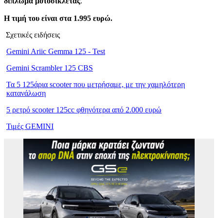
δίπλωμα μοτοσικλέτας
.
Η τιμή του είναι στα 1.995 ευρώ.
Σχετικές ειδήσεις
Gemini Ariic Gemma 125 - Test
Gemini Scrambler 125 CBS
Τα 5 125άρια scooter που μετρήσαμε, με την χαμηλότερη
κατανάλωση
5 ρετρό scooter 125cc φθηνότερα από 2.000 ευρώ
Τιμές GEMINI