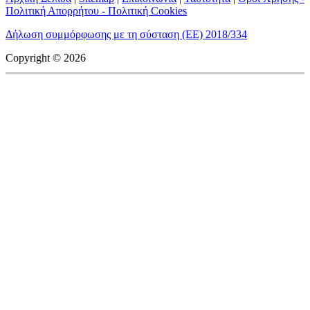
Πολιτική Απορρήτου - Πολιτική Cookies
Δήλωση συμμόρφωσης με τη σύσταση (ΕΕ) 2018/334
Copyright © 2026
mototriti.gr | Ταυτότητα
Επωνυμία Επιχείρησης:
AUTO ΤΡΙΤΗ ΑΕ
Έδρα - Γραφεία:
Λεωφόρος Αμαρουσίου 14 - Νέο Ηράκλειο,
Τ.Κ. 141 22
Νομική Μορφή:
ΕΚΔΟΤΙΚΗ ΕΤΑΙΡΕΙΑ
Α.Φ.Μ.:
998384177
Δ.Ο.Υ.:
ΚΕΦΟΔΕ
Στοιχεία Επικοινωνίας:
E-mail:
info@mototriti.gr
Τηλέφωνο:
211 1085500
Ιστοσελίδα:
www.mototriti.gr
Διοικητικά Στελέχη
Ιδιοκτήτες & Κύριοι Μέτοχοι:
Δανάη Τριανταφύλλη – Δάφνη
Τριανταφύλλη
Νόμιμος εκπρόσωπος - Διευθυντής:
Νίκος Καρανάσιος
Διευθυντής σύνταξης:
Παναγιώτης Σιώπης