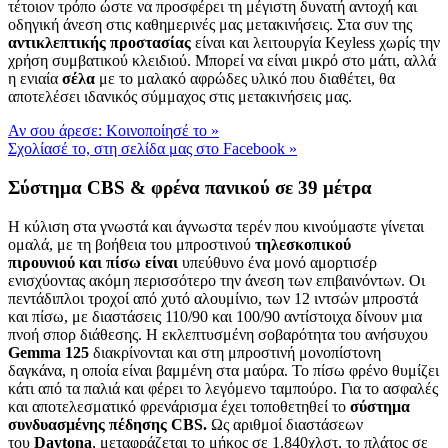
τέτοιον τρόπο ώστε να προσφέρει τη μέγιστη δυνατή αντοχή και
οδηγική άνεση στις καθημερινές μας μετακινήσεις. Στα συν της
αντικλεπτικής προστασίας
είναι και λειτουργία Keyless χωρίς την
χρήση συμβατικού κλειδιού. Μπορεί να είναι μικρό στο μάτι, αλλά
η ενιαία
σέλα
με το μαλακό αφρώδες υλικό που διαθέτει, θα
αποτελέσει ιδανικός σύμμαχος στις μετακινήσεις μας.
Αν σου άρεσε: Κοινοποίησέ το
»
Σχολίασέ το, στη σελίδα μας στο Facebook
»
Σύστημα CBS & φρένα πανικού σε 39 μέτρα
Η κύλιση στα γνωστά και άγνωστα τερέν που κινούμαστε γίνεται
ομαλά, με τη βοήθεια του μπροστινού
τηλεσκοπικού
πιρουνιού
και πίσω είναι
υπεύθυνο ένα μονό αμορτισέρ
ενισχύοντας ακόμη περισσότερο την άνεση των επιβαινόντων. Οι
πεντάδιπλοι τροχοί από χυτό αλουμίνιο, των 12 ιντσών μπροστά
και πίσω, με διαστάσεις 110/90 και 100/90 αντίστοιχα δίνουν μια
πνοή σπορ διάθεσης. Η εκλεπτυσμένη σοβαρότητα του ανήσυχου
Gemma
125
διακρίνονται και στη μπροστινή μονοπίστονη
δαγκάνα, η οποία είναι βαμμένη στα μαύρα. Το πίσω φρένο θυμίζει
κάτι από τα παλιά και φέρει το λεγόμενο ταμπούρο. Για το ασφαλές
και αποτελεσματικό φρενάρισμα έχει τοποθετηθεί το
σύστημα
συνδυασμένης πέδησης
CBS
.
Ως αριθμοί διαστάσεων
του
Daytona
, μεταφράζεται το μήκος σε 1.840χλστ, το πλάτος σε