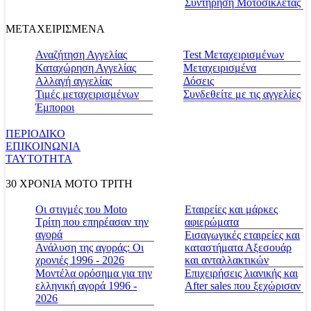
Συντήρηση Μοτοσικλέτας
ΜΕΤΑΧΕΙΡΙΣΜΕΝΑ
Αναζήτηση Αγγελίας
Test Μεταχειρισμένων
Καταχώρηση Αγγελίας
Μεταχειρισμένα
Αλλαγή αγγελίας
Δόσεις
Τιμές μεταχειρισμένων
Συνδεθείτε με τις αγγελίες
Έμποροι
ΠΕΡΙΟΔΙΚΟ
ΕΠΙΚΟΙΝΩΝΙΑ
ΤΑΥΤΟΤΗΤΑ
30 ΧΡΟΝΙΑ MOTO ΤΡΙΤΗ
Οι στιγμές του Moto
Εταιρείες και μάρκες
Τρίτη που επηρέασαν την
αφιερώματα
αγορά
Εισαγωγικές εταιρείες και
Ανάλυση της αγοράς: Οι
καταστήματα Αξεσουάρ
χρονιές 1996 - 2026
και ανταλλακτικών
Μοντέλα ορόσημα για την
Επιχειρήσεις λιανικής και
ελληνική αγορά 1996 -
After sales που ξεχώρισαν
2026