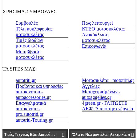
ΧΡΗΣΙΜΑ-ΣΥΜΒΟΥΛΕΣ
Συμβουλές
Πως λειτουργεί
Τέλη κυκλοφορίας
ΚΤΕΟ μοτοσυκλέτας
μοτοσυκλέτας
Ανακύκλωση
Τιμές διοδίων
μοτοσυκλέτας
μοτοσυκλέτας
Επικοινωνία
Μεταβίβαση
μοτοσυκλέτας
ΤΑ SITES ΜΑΣ
autotriti.gr
Μοτοσικλέτα - mototriti.gr
Προϊόντα και υπηρεσίες
Αγγελιες
αυτοκινήτου -
Μεταχειρισμένων -
autoaccessories.gr
autoaggelies.gr
Επαγγελματικά
4green.gr - ΓΛΙΤΩΣΤΕ
αυτοκίνητα -
ΛΕΦΤΑ από την ενέργεια
pro.autotriti.gr
autotriti-Touring.gr