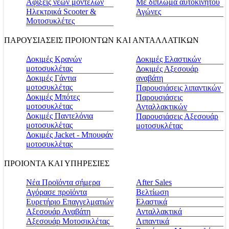
Αφίξεις νέων μοντέλων
Με δίπλωμα αυτοκινήτου
Ηλεκτρικά Scooter &
Αγώνες
Μοτοσυκλέτες
ΠΑΡΟΥΣΙΑΣΕΙΣ ΠΡΟΙΟΝΤΩΝ ΚΑΙ ΑΝΤΑΛΛΑΤΙΚΩΝ
Δοκιμές Κρανών
Δοκιμές Ελαστικών
μοτοσυκλέτας
Δοκιμές Αξεσουάρ
Δοκιμές Γάντια
αναβάτη
μοτοσυκλέτας
Παρουσιάσεις λιπαντικών
Δοκιμές Μπότες
Παρουσιάσεις
μοτοσυκλέτας
Ανταλλακτικών
Δοκιμές Παντελόνια
Παρουσιάσεις Αξεσουάρ
μοτοσυκλέτας
μοτοσυκλέτας
Δοκιμές Jacket - Μπουφάν
μοτοσυκλέτας
ΠΡΟΙΟΝΤΑ ΚΑΙ ΥΠΗΡΕΣΙΕΣ
Νέα Προϊόντα σήμερα
Αfter Sales
Αγόρασε προϊόντα
Βελτίωση
Ευρετήριο Επαγγελματιών
Ελαστικά
Αξεσουάρ Αναβάτη
Ανταλλακτικά
Αξεσουάρ Μοτοσικλέτας
Λιπαντικά