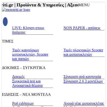
ti.gr |
Προϊόντα & Υπηρεσίες |
Αξεσουάρ Αναβάτη κ
MENU
LIVE: Κίνηση στους
NON PAPER - απόψεις
δρόμους
ΤΙΜΕΣ
Τιμές καινούριων
Τιμές ηλεκτρικών Scooter
μοτοσυκλετών, Scooter
και μοτοσυκλετών
και παπιών
ΔΟΚΙΜΕΣ – ΣΥΓΚΡΙΤΙΚΑ
Δοκιμές
Σύγκριση ανά κατηγορία
Συγκριτικά test και
Σύγκριση 2 ή 3 μοντέλων
Αγοραστικά θέματα
ΕΙΔΗΣΕΙΣ – ΝΕΑ ΜΟΝΤΕΛΑ
Ροή ειδήσεων
Αγορά νέας μοτοσυκλέτας