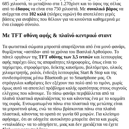
685 χιλιοστά, το μεταξόνιο στα 1.270χλστ και το ύψος της σέλας
από το
έδαφος
να είναι στα 750 χιλιοστά. Με
συνολικό βάρος
να
ανέρχεται στα
102 κιλά
(πλήρες υγρών) θα αποτελέσει γερές
βάσεις για αναβάτες που θέλουν για να κινούνται καθημερινά με
ένα ελαφρύ σύνολο.
Με TFT οθόνη αφής & πλαϊνό-κεντρικό σταντ
Τα φωτιστικά σώματα μπροστά απαρτίζονται από ένα μονό φανάρι,
θυμίζοντας «ασπίδα» από τα χρόνια του Βασιλιά Αρθούρου. Το
πάνελ οργάνων της
TFT
οθόνης των 3,5 ιντσών
και λειτουργίας
αφής παρέχει όλες τις απαραίτητες πληροφορίες, όπως είναι το
ταχύμετρο, στροφόμετρο, δείκτης καυσίμου, βολτόμετρο, ολικός
χιλιομετρητής, ρολόι, ένδειξη λειτουργίας Start & Stop και της
συνδεσιμότητας μέσω Bluetooth με το Smartphone μας. Οι
στρόγγυλοι καθρέφτες δεν εξέχουν πιο πολύ από το τιμόνι, χωρίς
όμως αυτό να αποτελεί πρόβλημα καλής ορατότητας στους συχνούς
ελέγχους που κάνουμε. Το πίσω φανάρι περιβάλλεται από τα
πλαϊνά πλαστικά αγκαλιάζοντας το και κάνοντας ένα με το κομμάτι
της ουράς. Ενσωματωμένα πάνω στα πλαστικά της μετώπης είναι
τα μπροστινά φλας, ενώ τα πίσω βρίσκονται πάνω στα πλαϊνά
πλαστικά, κάνοντας τα ορατά σε γωνία 60 μοιρών. Για κλείσιμο
αφήσαμε, ότι αν οδηγείτε αυτοκίνητο μπορείτε άνετα και χωρίς
«νταλκάδες» να το οδηγήσετε, μιας και δεν χρειάζεται να έχετε