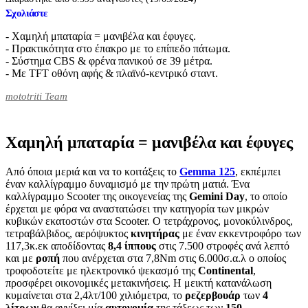
Σχολιάστε
- Χαμηλή μπαταρία = μανιβέλα και έφυγες.
- Πρακτικότητα στο έπακρο με το επίπεδο πάτωμα.
- Σύστημα CBS & φρένα πανικού σε 39 μέτρα.
- Με TFT οθόνη αφής & πλαϊνό-κεντρικό σταντ.
mototriti Team
Χαμηλή μπαταρία = μανιβέλα και έφυγες
Από όποια μεριά και να το κοιτάξεις το
Gemma 125
, εκπέμπει
έναν καλλίγραμμο δυναμισμό με την πρώτη ματιά. Ένα
καλλίγραμμο Scooter της οικογενείας της
Gemini
Day
, το οποίο
έρχεται με φόρα να αναστατώσει την κατηγορία των μικρών
κυβικών εκατοστών στα Scooter. Ο τετράχρονος, μονοκύλινδρος,
τετραβάλβιδος, αερόψυκτος
κινητήρας
με έναν εκκεντροφόρο των
117,3κ.εκ αποδίδοντας
8
,4 ίππους
στις 7.500 στροφές ανά λεπτό
και με
ροπή
που ανέρχεται στα 7,8Nm στις 6.000σ.α.λ ο οποίος
τροφοδοτείτε με ηλεκτρονικό ψεκασμό της
Continental
,
προσφέρει οικονομικές μετακινήσεις. Η μεικτή κατανάλωση
κυμαίνεται στα 2,4λτ/100 χιλιόμετρα, το
ρεζερβουάρ
των
4
λίτρων
θα αγγίξει μία
αυτονομία
της τάξεως των
150