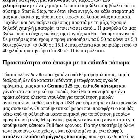
χιλιομέτρων
με ένα γέμισμα. Σε αυτό συμβάλει συμβάλλει και το
σύστημα Start & Stop, που όταν είναι ενεργό, σε κάθε σταμάτημά
μας και εκκίνησης, τίθεται σε εκτός-εντός λειτουργίας αυτόματα.
Τυχαίνει και δεν παίρνει αμέσως μπροστά με τη μίζα; Έχουμε
δηλαδή χαμηλή μπαταρία, τι πάει να πει αυτό... Η μανιβέλα θα μας
βγάλει από το άγχος εκείνης της στιγμής και θα φύγουμε κανονικά.
Σε μετρήσεις που έχουμε πραγματοποιήσει, τα 0-50 τα κάνει σε 5,3
δευτερόλεπτα, τα 0-80 σε 15,1 δευτερόλεπτα και ρεπριζάρει από τα
40 χιλιόμετρα την ώρα στα 80 σε 11 δευτερόλεπτα.
Πρακτικότητα στο έπακρο με το επίπεδο πάτωμα
Τίποτα πλέον δεν θα πάει χαμένο από θέμα φορτώματος, καμία
διαδρομή δεν θα καταστεί αδύνατη μεταφέροντας ογκώδη
πράγματα, μιας και το
Gemma
125
έχει
επίπεδο πάτωμα
και
γάντζο στο εσωτερικό της ποδιάς. Εκεί θα συναντήσουμε ένα
πρακτικότατο κλειστό ντουλάπι για τοποθέτηση μικρών
αντικειμένων, καθώς και θύρα USB για φόρτιση των ηλεκτρονικών
μας συσκευών. Οι αποθηκευτικοί χώροι που προσφέρει ο κουβάς
κάτω από τη σέλα είναι ικανοποιητικοί για τοποθέτηση μεσαίων
πραγμάτων ή ενός Jet κράνους, χωρίς να δύνεται η δυνατότητα για
αποθήκευση κάποιου Full face κράνους. Για την υποστήριξη όλων
των παραπάνω στοιχείων, είναι εξοπλισμένο με ένα ελαφρύ,
ατσάλινο πλαίσιο στρόγγυλης διατομής
, που έχει σχεδιαστεί με