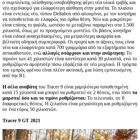
ο συμπλέκτης ολίσθησης-υποβοήθησης φέρει νέα υλικά τριβής και
νέο σχεδιασμό για ελαφρύτερη αίσθηση στην μανέτα. Το πλαίσιο
είναι εντελώς νέο, τύπου Deltabox από αλουμίνιο, με τον κινητήρα
να τοποθετείται σε ελαφρώς πιο όρθια θέση. Νέο και μακρύτερο
είναι επίσης το ψαλίδι, ωστόσο το μεταξόνιο παραμένει στα 1.500
χιλιοστά, όπως με το προηγούμενο μοντέλο. Οι βάσεις κινητήρα
είναι ειδικά ανασχεδιασμένες, για μεγαλύτερη ακαμψία και
βέλτιστη οδηγική συμπεριφορά. Οι τροχοί και οι άξονες τους είναι
νέοι και ελαφρύτεροι κατά 700 γραμμάρια από τα εξαρτήματα που
αντικαθιστούν, ενώ
αλλαγές υπάρχουν και στην ανάρτηση:
Το
πιρούνι των 41 χιλιοστών είναι κοντύτερο κατά 30 χιλιοστά, ενώ το
ρυθμιζόμενο αμορτισέρ πίσω εδράζεται σε νέο μοχλικό. Η τρόμπα
του εμπρός φρένου είναι πλέον ακτινική, μια λύση εμπνευσμένη
από την R1.
Η σέλα αναβάτη
του Tracer 9 είναι χαμηλότερα τοποθετημένη
κατά 15 χιλιοστά και μπορεί να ρυθμιστεί σε 2 θέσεις, ενώ τόσο
τα
μαρσπιέ όσο και το τιμόνι ρυθμίζονται:
Το τελευταίο, σε 8
διαφορετικές θέσεις. Η ζελατίνα είναι μεγαλύτερη και ρυθμιζόμενη
σε ένα εύρος 50 χιλιοστών.
Tracer 9
GT 2021