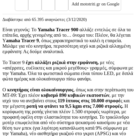
Add mototriti.gr on Google
Διαβάστηκε από 65.395 αναγνώστες (3/12/2020)
Είναι γεγονός: Το
Yamaha Tracer 900
αλλάζε εντελώς σε όλα τα
επίπεδα, αρχής γενομένης από το… όνομα του: Πλέον, θα λέγεται
Y
amaha Tracer 9
, όπως χαρακτηριστικά το καλέι η εταιρεία.
Μιλάμε για νέο κινητήρα, περισσότερη ισχύ και ριζικά αλλαγμένη
εμφάνιση: Ας δούμε αναλυτικά.
Το Tracer 9
έχει αλλάξει ριζικά στην εμφάνιση,
με νέες
«απέρριτες, ευέλικτες και μικρού μεγέθους» γραμμές, σύμφωνα με
την Yamaha. Όλα τα φωτιστικά σώματα είναι τύπου LED, με διπλά
φώτα ημέρας και ολοκαίνουργιο πίσω φανάρι.
Ο
κινητήρας είναι ολοκαίνουργιος
, όπως και στην περίπτωση του
MT-09: Έχει πλέον
κυβισμό 890 κυβικών εκατοστών
, με την
ισχύ του να ανεβαίνει στους
119 ίππους στις 10.000 στροφέ
ς και
την μέγιστη
ροπή να φτάνει τα 9,5 kgm στις 7.000 στροφές.
Η
κορύφωση της ροπής γίνεται πλέον 1.500 στροφές νωρίτερα, με
προφανή οφέλη στην ελαστικότητα του κινητήρα. Το τρικύλινδρο
μοτέρ επωφελείται από νέο σύστημα ψεκασμού καυσίμου με νέα
θέση των μπεκ (για λιγότερη κατανάλωση κατά 9% σύμφωνα με
την Yamaha), νέο αισθητήρα γκαζιού στο γκριπ (APSG) και νέο