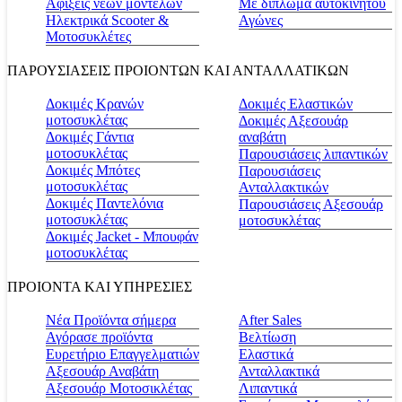
Αφίξεις νέων μοντέλων
Με δίπλωμα αυτοκινήτου
Ηλεκτρικά Scooter &
Αγώνες
Μοτοσυκλέτες
ΠΑΡΟΥΣΙΑΣΕΙΣ ΠΡΟΙΟΝΤΩΝ ΚΑΙ ΑΝΤΑΛΛΑΤΙΚΩΝ
Δοκιμές Κρανών
Δοκιμές Ελαστικών
μοτοσυκλέτας
Δοκιμές Αξεσουάρ
Δοκιμές Γάντια
αναβάτη
μοτοσυκλέτας
Παρουσιάσεις λιπαντικών
Δοκιμές Μπότες
Παρουσιάσεις
μοτοσυκλέτας
Ανταλλακτικών
Δοκιμές Παντελόνια
Παρουσιάσεις Αξεσουάρ
μοτοσυκλέτας
μοτοσυκλέτας
Δοκιμές Jacket - Μπουφάν
μοτοσυκλέτας
ΠΡΟΙΟΝΤΑ ΚΑΙ ΥΠΗΡΕΣΙΕΣ
Νέα Προϊόντα σήμερα
Αfter Sales
Αγόρασε προϊόντα
Βελτίωση
Ευρετήριο Επαγγελματιών
Ελαστικά
Αξεσουάρ Αναβάτη
Ανταλλακτικά
Αξεσουάρ Μοτοσικλέτας
Λιπαντικά