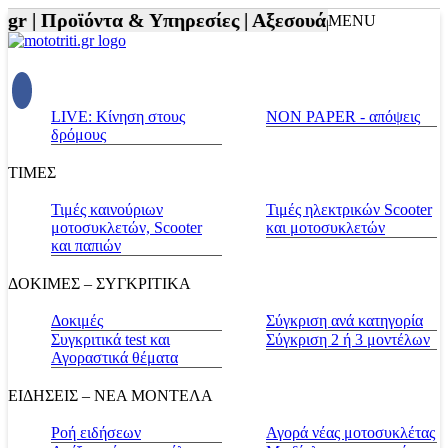
|
Προϊόντα & Υπηρεσίες |
Αξεσουάρ Αναβάτη και Μο
MENU
LIVE: Κίνηση στους
NON PAPER - απόψεις
δρόμους
ΤΙΜΕΣ
Τιμές καινούριων
Τιμές ηλεκτρικών Scooter
μοτοσυκλετών, Scooter
και μοτοσυκλετών
και παπιών
ΔΟΚΙΜΕΣ – ΣΥΓΚΡΙΤΙΚΑ
Δοκιμές
Σύγκριση ανά κατηγορία
Συγκριτικά test και
Σύγκριση 2 ή 3 μοντέλων
Αγοραστικά θέματα
ΕΙΔΗΣΕΙΣ – ΝΕΑ ΜΟΝΤΕΛΑ
Ροή ειδήσεων
Αγορά νέας μοτοσυκλέτας