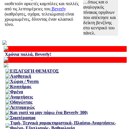
…όπως και ο
υιοθετούν αρκετές καμπύλες και πολλές
αναλογικός
από τις λεπτομέρειες του
Beverly
πίνακας οργάνων
(καθρέφτες, σχάρα, τελειώματα) είναι
που απέκτησε και
χρωμιωμένες, δίνοντας έναν κλασικό
δείκτη βενζίνης
τόνο.
στο κεντρικό του
πάνελ.
Χρόνια πολλά, Beverly!
ΕΙΣΑΓΩΓΗ ΘΕΜΑΤΟΣ
Αισθητική
Χώροι / ¶νεση
Κινητήρας
Φρένα
Αναρτήσεις
Οδηγώντας
Λεπτομερώς
Και γιατί να μην πάρω ένα Beverly 300;
Συμπέρασμα
Τιμή- Τεχνικά χαρακτηριστικά- Πλαίσιο-Αναρτήσεις-
Φρένα- Εξοπλισμός- Βαθμολογία