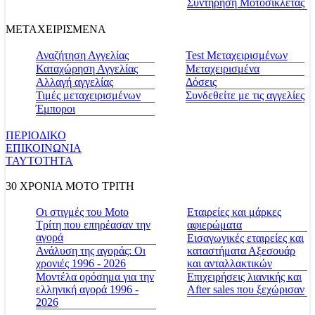
Συντήρηση Μοτοσικλέτας
ΜΕΤΑΧΕΙΡΙΣΜΕΝΑ
Αναζήτηση Αγγελίας
Test Μεταχειρισμένων
Καταχώρηση Αγγελίας
Μεταχειρισμένα
Αλλαγή αγγελίας
Δόσεις
Τιμές μεταχειρισμένων
Συνδεθείτε με τις αγγελίες
Έμποροι
ΠΕΡΙΟΔΙΚΟ
ΕΠΙΚΟΙΝΩΝΙΑ
ΤΑΥΤΟΤΗΤΑ
30 ΧΡΟΝΙΑ MOTO ΤΡΙΤΗ
Οι στιγμές του Moto
Εταιρείες και μάρκες
Τρίτη που επηρέασαν την
αφιερώματα
αγορά
Εισαγωγικές εταιρείες και
Ανάλυση της αγοράς: Οι
καταστήματα Αξεσουάρ
χρονιές 1996 - 2026
και ανταλλακτικών
Μοντέλα ορόσημα για την
Επιχειρήσεις λιανικής και
ελληνική αγορά 1996 -
After sales που ξεχώρισαν
2026