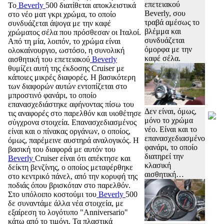
επετειακού
Το
Beverly
500 διατίθεται αποκλειστικά
Beverly, σου
στο νέο ματ γκρι χρώμα, το οποίο
τραβά αμέσως το
συνδυάζεται άψογα με την καφέ
βλέμμα και
χρώματος σέλα που πρόσθεσαν οι Ιταλοί.
συνδυάζεται
Από τη μία, λοιπόν, το χρώμα είναι
όμορφα με την
ολοκαίνουργιο, ωστόσο, η συνολική
καφέ σέλα.
αισθητική του επετειακού
Beverly
θυμίζει αυτή της έκδοσης Cruiser με
κάποιες μικρές διαφορές. Η βασικότερη
των διαφορών αυτών εντοπίζεται στο
μπροστινό φανάρι, το οποίο
επανασχεδιάστηκε αφήνοντας πίσω του
Δεν είναι, όμως,
τις αναφορές στο παρελθόν και υιοθέτησε
μόνο το χρώμα
σύγχρονα στοιχεία. Επανασχεδιασμένος
νέο. Είναι και το
είναι και ο πίνακας οργάνων, ο οποίος,
επανασχεδιασμένο
όμως, παρέμεινε αυστηρά αναλογικός. Η
φανάρι, το οποίο
βασική του διαφορά με αυτόν του
διατηρεί την
Beverly
Cruiser είναι ότι απέκτησε και
κλασική
δείκτη βενζίνης, ο οποίος μεταφέρθηκε
αισθητική…
στο κεντρικό πάνελ, από την κορυφή της
ποδιάς όπου βρισκόταν στο παρελθόν.
Στο υπόλοιπο κοστούμι του
Beverly
500
δε συναντάμε άλλα νέα στοιχεία, με
εξαίρεση το λογότυπο "Anniversario"
κάτω από το τιμόνι. Τα πλαστικά