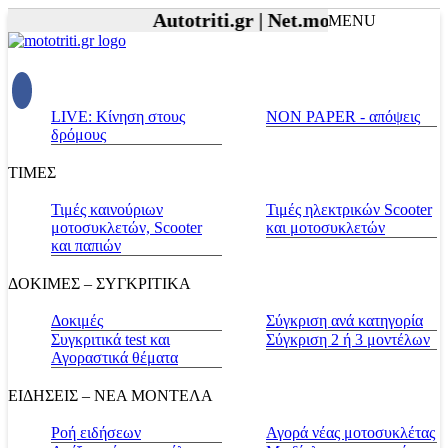
Autotriti.gr |
Net.mototriti.gr |
Προϊ
MENU
LIVE: Κίνηση στους
NON PAPER - απόψεις
δρόμους
ΤΙΜΕΣ
Τιμές καινούριων
Τιμές ηλεκτρικών Scooter
μοτοσυκλετών, Scooter
και μοτοσυκλετών
και παπιών
ΔΟΚΙΜΕΣ – ΣΥΓΚΡΙΤΙΚΑ
Δοκιμές
Σύγκριση ανά κατηγορία
Συγκριτικά test και
Σύγκριση 2 ή 3 μοντέλων
Αγοραστικά θέματα
ΕΙΔΗΣΕΙΣ – ΝΕΑ ΜΟΝΤΕΛΑ
Ροή ειδήσεων
Αγορά νέας μοτοσυκλέτας