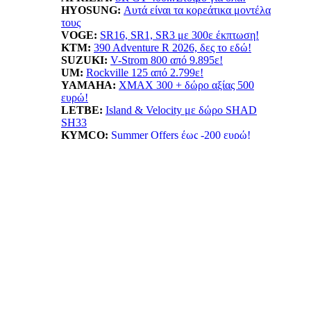
HYOSUNG:
Αυτά είναι τα κορεάτικα μοντέλα
τους
VOGE:
SR16, SR1, SR3 με 300ε έκπτωση!
KTM:
390 Adventure R 2026, δες το εδώ!
SUZUKI:
V-Strom 800 από 9.895ε!
UM:
Rockville 125 από 2.799ε!
YAMAHA
:
XMAX 300 + δώρο αξίας 500
ευρώ!
LETBE:
Island & Velocity με δώρο SHAD
SH33
KYMCO:
Summer Offers έως -200 ευρώ!
BENELLI:
TRK702X...Ταξίδι δίχως όρια!
HONDA:
Summer Offer! ADV 350 όφελος έως
550ε
ESF:
Νέα μοντέλα TAILG
EMOOV:
Ανακαλύψτε τα ηλεκτρικά οχήματα
Emoov!
HUSQVARNA:
Vitpilen 401! Με νέο κινητήρα
LIFAN:
LF125...απόκτησε το με 1.799ε!
ΠΡΟΙΟΝΤΑ: ΝΕΕΣ ΤΙΜΕΣ -
ΠΡΟΣΦΟΡΕΣ