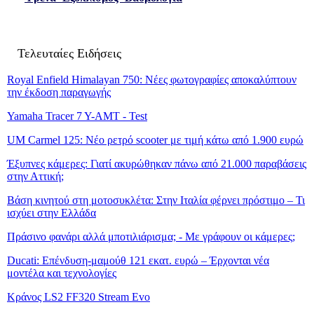
Τελευταίες Ειδήσεις
Royal Enfield Himalayan 750: Νέες φωτογραφίες αποκαλύπτουν
την έκδοση παραγωγής
Yamaha Tracer 7 Y-AMT - Test
UM Carmel 125: Νέο ρετρό scooter με τιμή κάτω από 1.900 ευρώ
Έξυπνες κάμερες: Γιατί ακυρώθηκαν πάνω από 21.000 παραβάσεις
στην Αττική;
Βάση κινητού στη μοτοσυκλέτα: Στην Ιταλία φέρνει πρόστιμο – Τι
ισχύει στην Ελλάδα
Πράσινο φανάρι αλλά μποτιλιάρισμα; - Με γράφουν οι κάμερες;
Ducati: Επένδυση-μαμούθ 121 εκατ. ευρώ – Έρχονται νέα
μοντέλα και τεχνολογίες
Κράνος LS2 FF320 Stream Evo