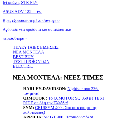
Jet κράνος STR FLY
ASUS ADV 125 - Test
Βρες εξουσιοδοτημένο συνεργείο
Αγόρασε νέα προϊόντα και ανταλλακτικά
περισσότερα »
ΤΕΛΕΥΤΑΙΕΣ ΕΙΔΗΣΕΙΣ
ΝΕΑ ΜΟΝΤΕΛΑ
BEST BUY
TEST ΠΡΟΪΟΝΤΩΝ
ELECTRIC
ΝΕΑ ΜΟΝΤΕΛΑ: ΝΕΕΣ ΤΙΜΕΣ
HARLEY-DAVIDSON:
Nightster από 236ε
τον μήνα!
QJMOTOR :
Το QJMOTOR SQ 350 με TEST
RIDE σε όλη την Ελλάδα!
SYM:
CRUiSYM 400 - Στο αστερισμό της
πολυτέλειας!
APRILIA:
SR GT 400...Έτοιμο για όλα!