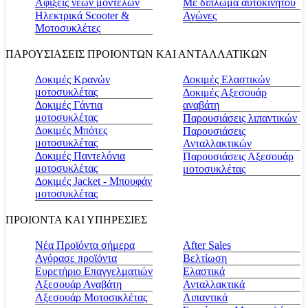
Αφίξεις νέων μοντέλων
Με δίπλωμα αυτοκινήτου
Ηλεκτρικά Scooter &
Αγώνες
Μοτοσυκλέτες
ΠΑΡΟΥΣΙΑΣΕΙΣ ΠΡΟΙΟΝΤΩΝ ΚΑΙ ΑΝΤΑΛΛΑΤΙΚΩΝ
Δοκιμές Κρανών
Δοκιμές Ελαστικών
μοτοσυκλέτας
Δοκιμές Αξεσουάρ
Δοκιμές Γάντια
αναβάτη
μοτοσυκλέτας
Παρουσιάσεις λιπαντικών
Δοκιμές Μπότες
Παρουσιάσεις
μοτοσυκλέτας
Ανταλλακτικών
Δοκιμές Παντελόνια
Παρουσιάσεις Αξεσουάρ
μοτοσυκλέτας
μοτοσυκλέτας
Δοκιμές Jacket - Μπουφάν
μοτοσυκλέτας
ΠΡΟΙΟΝΤΑ ΚΑΙ ΥΠΗΡΕΣΙΕΣ
Νέα Προϊόντα σήμερα
Αfter Sales
Αγόρασε προϊόντα
Βελτίωση
Ευρετήριο Επαγγελματιών
Ελαστικά
Αξεσουάρ Αναβάτη
Ανταλλακτικά
Αξεσουάρ Μοτοσικλέτας
Λιπαντικά