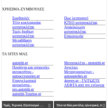
ΧΡΗΣΙΜΑ-ΣΥΜΒΟΥΛΕΣ
Συμβουλές
Πως λειτουργεί
Τέλη κυκλοφορίας
ΚΤΕΟ μοτοσυκλέτας
μοτοσυκλέτας
Ανακύκλωση
Τιμές διοδίων
μοτοσυκλέτας
μοτοσυκλέτας
Επικοινωνία
Μεταβίβαση
μοτοσυκλέτας
ΤΑ SITES ΜΑΣ
autotriti.gr
Μοτοσικλέτα - mototriti.gr
Προϊόντα και υπηρεσίες
Αγγελιες
αυτοκινήτου -
Μεταχειρισμένων -
autoaccessories.gr
autoaggelies.gr
Επαγγελματικά
4green.gr - ΓΛΙΤΩΣΤΕ
αυτοκίνητα -
ΛΕΦΤΑ από την ενέργεια
pro.autotriti.gr
autotriti-Touring.gr