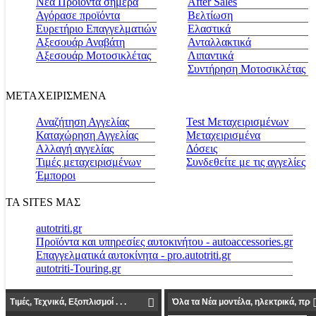
Νέα Προϊόντα σήμερα
Αfter Sales
Αγόρασε προϊόντα
Βελτίωση
Ευρετήριο Επαγγελματιών
Ελαστικά
Αξεσουάρ Αναβάτη
Ανταλλακτικά
Αξεσουάρ Μοτοσικλέτας
Λιπαντικά
Συντήρηση Μοτοσικλέτας
ΜΕΤΑΧΕΙΡΙΣΜΕΝΑ
Αναζήτηση Αγγελίας
Test Μεταχειρισμένων
Καταχώρηση Αγγελίας
Μεταχειρισμένα
Αλλαγή αγγελίας
Δόσεις
Τιμές μεταχειρισμένων
Συνδεθείτε με τις αγγελίες
Έμποροι
ΤΑ SITES ΜΑΣ
autotriti.gr
Προϊόντα και υπηρεσίες αυτοκινήτου - autoaccessories.gr
Επαγγελματικά αυτοκίνητα - pro.autotriti.gr
autotriti-Touring.gr