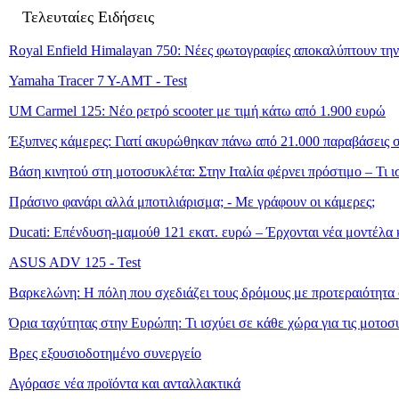
Τελευταίες Ειδήσεις
Royal Enfield Himalayan 750: Νέες φωτογραφίες αποκαλύπτουν τη
Yamaha Tracer 7 Y-AMT - Test
UM Carmel 125: Νέο ρετρό scooter με τιμή κάτω από 1.900 ευρώ
Έξυπνες κάμερες: Γιατί ακυρώθηκαν πάνω από 21.000 παραβάσεις σ
Βάση κινητού στη μοτοσυκλέτα: Στην Ιταλία φέρνει πρόστιμο – Τι 
Πράσινο φανάρι αλλά μποτιλιάρισμα; - Με γράφουν οι κάμερες;
Ducati: Επένδυση-μαμούθ 121 εκατ. ευρώ – Έρχονται νέα μοντέλα κ
ASUS ADV 125 - Test
Βαρκελώνη: Η πόλη που σχεδιάζει τους δρόμους με προτεραιότητα 
Όρια ταχύτητας στην Ευρώπη: Τι ισχύει σε κάθε χώρα για τις μοτοσ
Βρες εξουσιοδοτημένο συνεργείο
Αγόρασε νέα προϊόντα και ανταλλακτικά