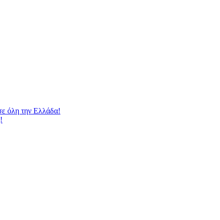
 όλη την Ελλάδα!
!