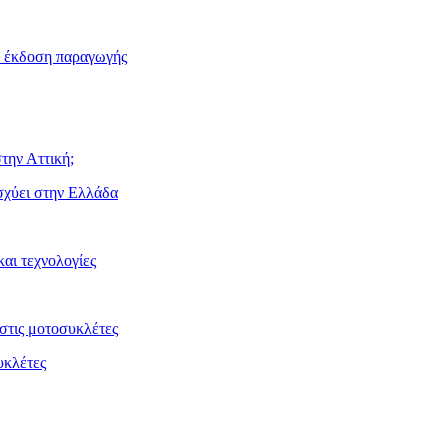
ν έκδοση παραγωγής
την Αττική;
ισχύει στην Ελλάδα
αι τεχνολογίες
στις μοτοσυκλέτες
υκλέτες