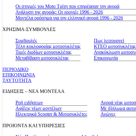
Οι στιγμές του Moto Τρίτη που επηρέασαν την αγορά
Ανάλυση της αγοράς: Οι χρονιές 1996 - 2026
Μοντέλα ορόσημα για την ελληνική αγορά 1996 - 2026
ΧΡΗΣΙΜΑ-ΣΥΜΒΟΥΛΕΣ
Συμβουλές
Πως λειτουργεί
Τέλη κυκλοφορίας μοτοσυκλέτας
ΚΤΕΟ μοτοσυκλέτας
Τιμές διοδίων μοτοσυκλέτας
Ανακύκλωση μοτοσυ
Μεταβίβαση μοτοσυκλέτας
Επικοινωνία
ΠΕΡΙΟΔΙΚΟ
ΕΠΙΚΟΙΝΩΝΙΑ
ΤΑΥΤΟΤΗΤΑ
ΕΙΔΗΣΕΙΣ – ΝΕΑ ΜΟΝΤΕΛΑ
Ροή ειδήσεων
Αγορά νέας μοτο
Αφίξεις νέων μοντέλων
Με δίπλωμα αυτο
Ηλεκτρικά Scooter & Μοτοσυκλέτες
Αγώνες
ΠΡΟΙΟΝΤΑ ΚΑΙ ΥΠΗΡΕΣΙΕΣ