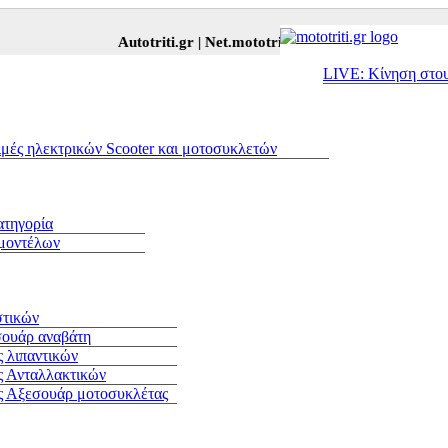
Autotriti.gr |
Net.mototriti.gr |
Προϊόντα & Υπηρεσίες
LIVE: Κίνηση στο
ιμές ηλεκτρικών Scooter και μοτοσυκλετών
ατηγορία
 μοντέλων
στικών
σουάρ αναβάτη
 λιπαντικών
ς Ανταλλακτικών
ς Αξεσουάρ μοτοσυκλέτας