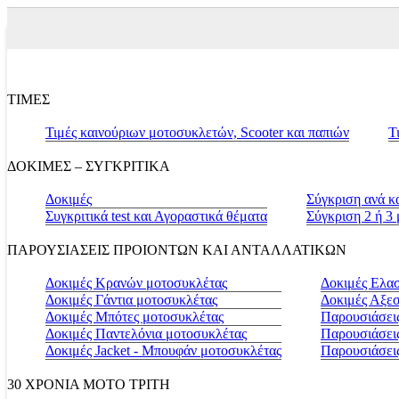
ΤΙΜΕΣ
Τιμές καινούριων μοτοσυκλετών, Scooter και παπιών
Τ
ΔΟΚΙΜΕΣ – ΣΥΓΚΡΙΤΙΚΑ
Δοκιμές
Σύγκριση ανά κ
Συγκριτικά test και Αγοραστικά θέματα
Σύγκριση 2 ή 3
ΠΑΡΟΥΣΙΑΣΕΙΣ ΠΡΟΙΟΝΤΩΝ ΚΑΙ ΑΝΤΑΛΛΑΤΙΚΩΝ
Δοκιμές Κρανών μοτοσυκλέτας
Δοκιμές Ελα
Δοκιμές Γάντια μοτοσυκλέτας
Δοκιμές Αξε
Δοκιμές Μπότες μοτοσυκλέτας
Παρουσιάσεις
Δοκιμές Παντελόνια μοτοσυκλέτας
Παρουσιάσει
Δοκιμές Jacket - Μπουφάν μοτοσυκλέτας
Παρουσιάσει
30 ΧΡΟΝΙΑ MOTO ΤΡΙΤΗ