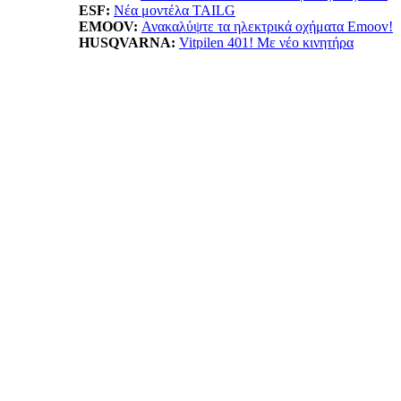
ESF:
Νέα μοντέλα TAILG
EMOOV:
Ανακαλύψτε τα ηλεκτρικά οχήματα Emoov!
HUSQVARNA:
Vitpilen 401! Με νέο κινητήρα
LIFAN:
LF125...απόκτησε το με 1.799ε!
ΠΡΟΙΟΝΤΑ: ΝΕΕΣ ΤΙΜΕΣ - ΠΡΟΣ
ANORAK:
Βρες την ιδανική ασφάλεια!
BELRAY:
Λιπαντικά κορυφαίας ποιότητας!
Πατμανίδης:
Δες όλη την σειρά Oxford!
SXP:
Βest value κλειδαριές για υψηλή προστασία
Wheel City:
Μοναδικές προσφορές ελαστικών!
Moto Market:
Αξεσουάρ σε ασυναγώνιστες τιμές!
motovinios.gr:
Smart αγορές για smart αναβάτες
Μοτο Πήγασος:
Βρες ότι αξεσουάρ και εξοπλισμό ψάχ
Λυμπερόπουλος:
Όλος ο κόσμος της Piaggio!
FAN MOTO:
Ducati Multistrada V4 RS Ετοιμοπαράδο
BMW Παπανικολάου:
Εκπτώσεις σε κράνη BMW
xanthoulis.com:
Ανταλλακτικά Piaggio Group !
ΥΠΗΡΕΣΙΕΣ: ΝΕΕΣ ΤΙΜΕΣ - ΠΡΟ
Βύνιος Κώστας:
ΗΟΝDA Original Intelligence