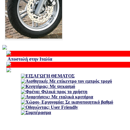
Αποστολή στην Ιταλία
ΕΙΣΑΓΩΓΗ ΘΕΜΑΤΟΣ
Αισθητική: Με επίκεντρο τον εμπρός τροχό
Κινητήρας: Με ψεκασμό
Φρένα: Φιλικά προς το χρήστη
Αναρτήσεις: Με ιταλικά κριτήρια
Χώροι- Εργονομία: Σε ικανοποιητικό βαθμό
Οδηγώντας: User Friendly
Συμπέρασμα