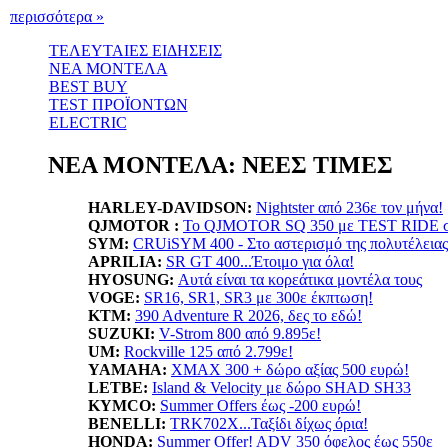
περισσότερα »
ΤΕΛΕΥΤΑΙΕΣ ΕΙΔΗΣΕΙΣ
ΝΕΑ ΜΟΝΤΕΛΑ
BEST BUY
TEST ΠΡΟΪΟΝΤΩΝ
ELECTRIC
ΝΕΑ ΜΟΝΤΕΛΑ: ΝΕΕΣ ΤΙΜΕΣ
HARLEY-DAVIDSON:
Nightster από 236ε τον μήνα!
QJMOTOR :
Το QJMOTOR SQ 350 με TEST RIDE σε
SYM:
CRUiSYM 400 - Στο αστερισμό της πολυτέλειας
APRILIA:
SR GT 400...Έτοιμο για όλα!
HYOSUNG:
Αυτά είναι τα κορεάτικα μοντέλα τους
VOGE:
SR16, SR1, SR3 με 300ε έκπτωση!
KTM:
390 Adventure R 2026, δες το εδώ!
SUZUKI:
V-Strom 800 από 9.895ε!
UM:
Rockville 125 από 2.799ε!
YAMAHA
:
XMAX 300 + δώρο αξίας 500 ευρώ!
LETBE:
Island & Velocity με δώρο SHAD SH33
KYMCO:
Summer Offers έως -200 ευρώ!
BENELLI:
TRK702X...Ταξίδι δίχως όρια!
HONDA:
Summer Offer! ADV 350 όφελος έως 550ε