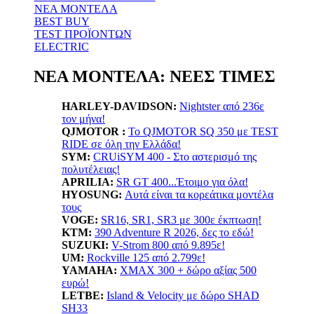
ΝΕΑ ΜΟΝΤΕΛΑ
BEST BUY
TEST ΠΡΟΪΟΝΤΩΝ
ELECTRIC
ΝΕΑ ΜΟΝΤΕΛΑ: ΝΕΕΣ ΤΙΜΕΣ
HARLEY-DAVIDSON:
Nightster από 236ε
τον μήνα!
QJMOTOR :
Το QJMOTOR SQ 350 με TEST
RIDE σε όλη την Ελλάδα!
SYM:
CRUiSYM 400 - Στο αστερισμό της
πολυτέλειας!
APRILIA:
SR GT 400...Έτοιμο για όλα!
HYOSUNG:
Αυτά είναι τα κορεάτικα μοντέλα
τους
VOGE:
SR16, SR1, SR3 με 300ε έκπτωση!
KTM:
390 Adventure R 2026, δες το εδώ!
SUZUKI:
V-Strom 800 από 9.895ε!
UM:
Rockville 125 από 2.799ε!
YAMAHA
:
XMAX 300 + δώρο αξίας 500
ευρώ!
LETBE:
Island & Velocity με δώρο SHAD
SH33