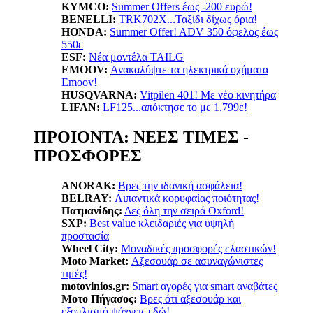
KYMCO:
Summer Offers έως -200 ευρώ!
BENELLI:
TRK702X...Ταξίδι δίχως όρια!
HONDA:
Summer Offer! ADV 350 όφελος έως
550ε
ESF:
Νέα μοντέλα TAILG
EMOOV:
Ανακαλύψτε τα ηλεκτρικά οχήματα
Emoov!
HUSQVARNA:
Vitpilen 401! Με νέο κινητήρα
LIFAN:
LF125...απόκτησε το με 1.799ε!
ΠΡΟΙΟΝΤΑ: ΝΕΕΣ ΤΙΜΕΣ -
ΠΡΟΣΦΟΡΕΣ
ANORAK:
Βρες την ιδανική ασφάλεια!
BELRAY:
Λιπαντικά κορυφαίας ποιότητας!
Πατμανίδης:
Δες όλη την σειρά Oxford!
SXP:
Βest value κλειδαριές για υψηλή
προστασία
Wheel City:
Μοναδικές προσφορές ελαστικών!
Moto Market:
Αξεσουάρ σε ασυναγώνιστες
τιμές!
motovinios.gr:
Smart αγορές για smart αναβάτες
Μοτο Πήγασος:
Βρες ότι αξεσουάρ και
εξοπλισμό ψάχνεις εδώ!