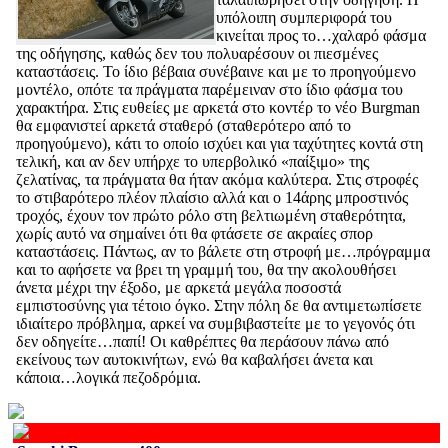
υπόλοιπη συμπεριφορά του
κινείται προς το…χαλαρό φάσμα
της οδήγησης, καθώς δεν του πολυαρέσουν οι πιεσμένες
καταστάσεις. Το ίδιο βέβαια συνέβαινε και με το προηγούμενο
μοντέλο, οπότε τα πράγματα παρέμειναν στο ίδιο φάσμα του
χαρακτήρα. Στις ευθείες με αρκετά στο κοντέρ το νέο Burgman
θα εμφανιστεί αρκετά σταθερό (σταθερότερο από το
προηγούμενο), κάτι το οποίο ισχύει και για ταχύτητες κοντά στη
τελική, και αν δεν υπήρχε το υπερβολικό «παίξιμο» της
ζελατίνας, τα πράγματα θα ήταν ακόμα καλύτερα. Στις στροφές
το στιβαρότερο πλέον πλαίσιο αλλά και ο 14άρης μπροστινός
τροχός, έχουν τον πρώτο ρόλο στη βελτιωμένη σταθερότητα,
χωρίς αυτό να σημαίνει ότι θα φτάσετε σε ακραίες σπορ
καταστάσεις. Πάντως, αν το βάλετε στη στροφή με…πρόγραμμα
και το αφήσετε να βρει τη γραμμή του, θα την ακολουθήσει
άνετα μέχρι την έξοδο, με αρκετά μεγάλα ποσοστά
εμπιστοσύνης για τέτοιο όγκο. Στην πόλη δε θα αντιμετωπίσετε
ιδιαίτερο πρόβλημα, αρκεί να συμβιβαστείτε με το γεγονός ότι
δεν οδηγείτε…παπί! Οι καθρέπτες θα περάσουν πάνω από
εκείνους των αυτοκινήτων, ενώ θα καβαλήσει άνετα και
κάποια…λογικά πεζοδρόμια.