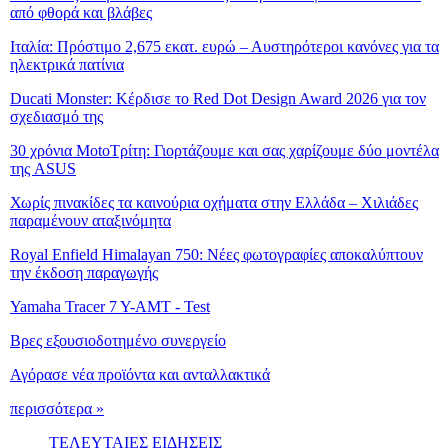
από φθορά και βλάβες
Ιταλία: Πρόστιμο 2,675 εκατ. ευρώ – Αυστηρότεροι κανόνες για τα
ηλεκτρικά πατίνια
Ducati Monster: Κέρδισε το Red Dot Design Award 2026 για τον
σχεδιασμό της
30 χρόνια MotoΤρίτη: Γιορτάζουμε και σας χαρίζουμε δύο μοντέλα
της ASUS
Χωρίς πινακίδες τα καινούρια οχήματα στην Ελλάδα – Χιλιάδες
παραμένουν αταξινόμητα
Royal Enfield Himalayan 750: Νέες φωτογραφίες αποκαλύπτουν
την έκδοση παραγωγής
Yamaha Tracer 7 Y-AMT - Test
Βρες εξουσιοδοτημένο συνεργείο
Αγόρασε νέα προϊόντα και ανταλλακτικά
περισσότερα »
ΤΕΛΕΥΤΑΙΕΣ ΕΙΔΗΣΕΙΣ