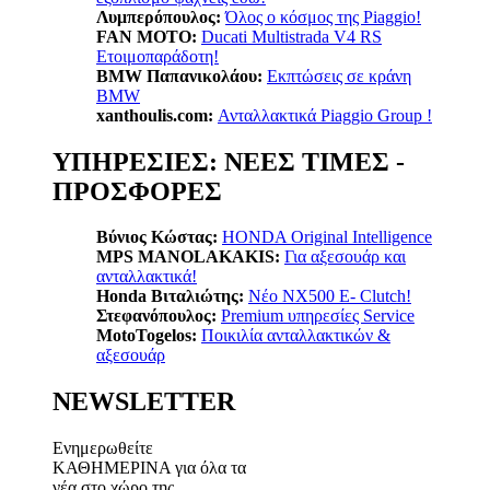
Λυμπερόπουλος:
Όλος ο κόσμος της Piaggio!
FAN MOTO:
Ducati Multistrada V4 RS
Ετοιμοπαράδοτη!
BMW Παπανικολάου:
Εκπτώσεις σε κράνη
BMW
xanthoulis.com:
Ανταλλακτικά Piaggio Group !
ΥΠΗΡΕΣΙΕΣ: ΝΕΕΣ ΤΙΜΕΣ -
ΠΡΟΣΦΟΡΕΣ
Βύνιος Κώστας:
ΗΟΝDA Original Intelligence
MPS MANOLAKAKIS:
Για αξεσουάρ και
ανταλλακτικά!
Honda Βιταλιώτης:
Nέο ΝΧ500 Ε- Clutch!
Στεφανόπουλος:
Premium υπηρεσίες Service
MotoTogelos:
Ποικιλία ανταλλακτικών &
αξεσουάρ
NEWSLETTER
Ενημερωθείτε
ΚΑΘΗΜΕΡΙΝΑ για όλα τα
νέα στο χώρο της