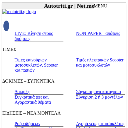
Autotriti.gr |
Net.mototriti.gr |
Προϊ
MENU
LIVE: Κίνηση στους
NON PAPER - απόψεις
δρόμους
ΤΙΜΕΣ
Τιμές καινούριων
Τιμές ηλεκτρικών Scooter
μοτοσυκλετών, Scooter
και μοτοσυκλετών
και παπιών
ΔΟΚΙΜΕΣ – ΣΥΓΚΡΙΤΙΚΑ
Δοκιμές
Σύγκριση ανά κατηγορία
Συγκριτικά test και
Σύγκριση 2 ή 3 μοντέλων
Αγοραστικά θέματα
ΕΙΔΗΣΕΙΣ – ΝΕΑ ΜΟΝΤΕΛΑ
Ροή ειδήσεων
Αγορά νέας μοτοσυκλέτας