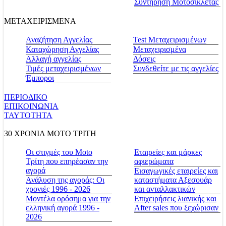
Συντήρηση Μοτοσικλέτας
ΜΕΤΑΧΕΙΡΙΣΜΕΝΑ
Αναζήτηση Αγγελίας
Test Μεταχειρισμένων
Καταχώρηση Αγγελίας
Μεταχειρισμένα
Αλλαγή αγγελίας
Δόσεις
Τιμές μεταχειρισμένων
Συνδεθείτε με τις αγγελίες
Έμποροι
ΠΕΡΙΟΔΙΚΟ
ΕΠΙΚΟΙΝΩΝΙΑ
ΤΑΥΤΟΤΗΤΑ
30 ΧΡΟΝΙΑ MOTO ΤΡΙΤΗ
Οι στιγμές του Moto
Εταιρείες και μάρκες
Τρίτη που επηρέασαν την
αφιερώματα
αγορά
Εισαγωγικές εταιρείες και
Ανάλυση της αγοράς: Οι
καταστήματα Αξεσουάρ
χρονιές 1996 - 2026
και ανταλλακτικών
Μοντέλα ορόσημα για την
Επιχειρήσεις λιανικής και
ελληνική αγορά 1996 -
After sales που ξεχώρισαν
2026