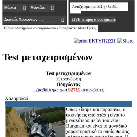
LIVE: κίνηση στους δρόμους
Εξουσιοδοτημένοι αντιπρόσωποι - Συνεργάτες MotoΤρίτη
ΕΚΤΥΠΩΣΗ
Test μεταχειρισμένων
Test μεταχειρισμένων
Η ανανέωση
Οδηγώντας
Διαβάστηκε από
92711
αναγνώστες
Χαλαραααά
Όπως είπαμε και παραπάνω, οι
εκκινήσεις από στάση είναι το
μεγαλύτερο μείον του νέου
Burgman και είναι το μοναδικό
χαρακτηριστικό το οποίο θα σας
ταλαιπωρήσει στην οδήγηση. Η