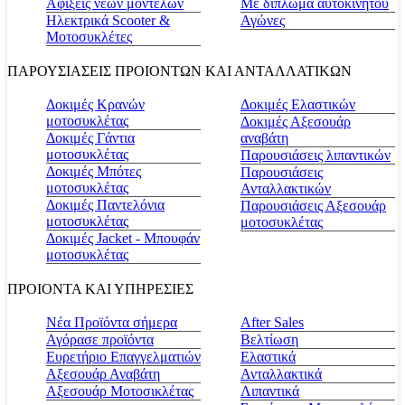
Αφίξεις νέων μοντέλων
Με δίπλωμα αυτοκινήτου
Ηλεκτρικά Scooter &
Αγώνες
Μοτοσυκλέτες
ΠΑΡΟΥΣΙΑΣΕΙΣ ΠΡΟΙΟΝΤΩΝ ΚΑΙ ΑΝΤΑΛΛΑΤΙΚΩΝ
Δοκιμές Κρανών
Δοκιμές Ελαστικών
μοτοσυκλέτας
Δοκιμές Αξεσουάρ
Δοκιμές Γάντια
αναβάτη
μοτοσυκλέτας
Παρουσιάσεις λιπαντικών
Δοκιμές Μπότες
Παρουσιάσεις
μοτοσυκλέτας
Ανταλλακτικών
Δοκιμές Παντελόνια
Παρουσιάσεις Αξεσουάρ
μοτοσυκλέτας
μοτοσυκλέτας
Δοκιμές Jacket - Μπουφάν
μοτοσυκλέτας
ΠΡΟΙΟΝΤΑ ΚΑΙ ΥΠΗΡΕΣΙΕΣ
Νέα Προϊόντα σήμερα
Αfter Sales
Αγόρασε προϊόντα
Βελτίωση
Ευρετήριο Επαγγελματιών
Ελαστικά
Αξεσουάρ Αναβάτη
Ανταλλακτικά
Αξεσουάρ Μοτοσικλέτας
Λιπαντικά