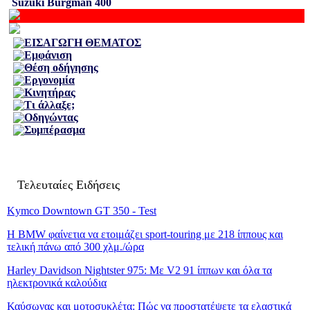
Suzuki Burgman 400
ΕΙΣΑΓΩΓΗ ΘΕΜΑΤΟΣ
Εμφάνιση
Θέση οδήγησης
Εργονομία
Κινητήρας
Τι άλλαξε;
Οδηγώντας
Συμπέρασμα
Τελευταίες Ειδήσεις
Kymco Downtown GT 350 - Test
Η BMW φαίνετια να ετοιμάζει sport-touring με 218 ίππους και
τελική πάνω από 300 χλμ./ώρα
Harley Davidson Nightster 975: Με V2 91 ίππων και όλα τα
ηλεκτρονικά καλούδια
Καύσωνας και μοτοσυκλέτα: Πώς να προστατέψετε τα ελαστικά