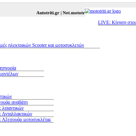
Autotriti.gr |
Net.mototriti.gr |
Προϊόντα & Υπηρεσίες
LIVE: Κίνηση στο
ιμές ηλεκτρικών Scooter και μοτοσυκλετών
ατηγορία
 μοντέλων
στικών
σουάρ αναβάτη
 λιπαντικών
ς Ανταλλακτικών
ς Αξεσουάρ μοτοσυκλέτας