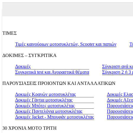
ΤΙΜΕΣ
Τιμές καινούριων μοτοσυκλετών, Scooter και παπιών
Τ
ΔΟΚΙΜΕΣ – ΣΥΓΚΡΙΤΙΚΑ
Δοκιμές
Σύγκριση ανά κ
Συγκριτικά test και Αγοραστικά θέματα
Σύγκριση 2 ή 3
ΠΑΡΟΥΣΙΑΣΕΙΣ ΠΡΟΙΟΝΤΩΝ ΚΑΙ ΑΝΤΑΛΛΑΤΙΚΩΝ
Δοκιμές Κρανών μοτοσυκλέτας
Δοκιμές Ελα
Δοκιμές Γάντια μοτοσυκλέτας
Δοκιμές Αξε
Δοκιμές Μπότες μοτοσυκλέτας
Παρουσιάσεις
Δοκιμές Παντελόνια μοτοσυκλέτας
Παρουσιάσει
Δοκιμές Jacket - Μπουφάν μοτοσυκλέτας
Παρουσιάσει
30 ΧΡΟΝΙΑ MOTO ΤΡΙΤΗ