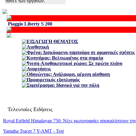
πάνελ των οργάνων.
Piaggio Liberty S 200
ΕΙΣΑΓΩΓΗ ΘΕΜΑΤΟΣ
Αισθητική
Φρένα: Δισκόφρενο-ταμπούρο σε αρμονικές σχέσεις
Κινητήρας: Βελτιωμένος στα σημεία
¶νεση-Αποθηκευτικοί χώροι: Σε πρώτο πλάνο
Αναρτήσεις
Οδηγώντας: Ανάλαφρη, αέρινη αίσθηση
Προαιρετικός εξοπλισμός
Συμπέρασμα: Ιδανικό για την πόλη
Τελευταίες Ειδήσεις
Royal Enfield Himalayan 750: Νέες φωτογραφίες αποκαλύπτουν τη
Yamaha Tracer 7 Y-AMT - Test