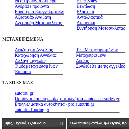
Νέα Προϊόντα σήμερα
Αfter Sales
Αγόρασε προϊόντα
Βελτίωση
Ευρετήριο Επαγγελματιών
Ελαστικά
Αξεσουάρ Αναβάτη
Ανταλλακτικά
Αξεσουάρ Μοτοσικλέτας
Λιπαντικά
Συντήρηση Μοτοσικλέτας
ΜΕΤΑΧΕΙΡΙΣΜΕΝΑ
Αναζήτηση Αγγελίας
Test Μεταχειρισμένων
Καταχώρηση Αγγελίας
Μεταχειρισμένα
Αλλαγή αγγελίας
Δόσεις
Τιμές μεταχειρισμένων
Συνδεθείτε με τις αγγελίες
Έμποροι
ΤΑ SITES ΜΑΣ
autotriti.gr
Προϊόντα και υπηρεσίες αυτοκινήτου - autoaccessories.gr
Επαγγελματικά αυτοκίνητα - pro.autotriti.gr
autotriti-Touring.gr