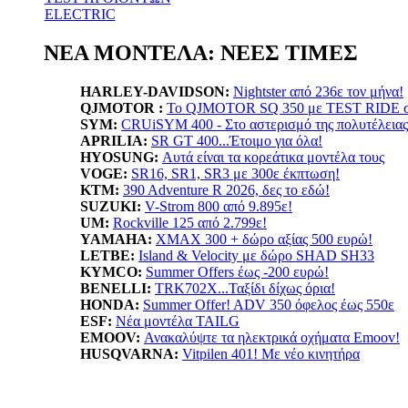
ELECTRIC
ΝΕΑ ΜΟΝΤΕΛΑ: ΝΕΕΣ ΤΙΜΕΣ
HARLEY-DAVIDSON:
Nightster από 236ε τον μήνα!
QJMOTOR :
Το QJMOTOR SQ 350 με TEST RIDE σε
SYM:
CRUiSYM 400 - Στο αστερισμό της πολυτέλειας
APRILIA:
SR GT 400...Έτοιμο για όλα!
HYOSUNG:
Αυτά είναι τα κορεάτικα μοντέλα τους
VOGE:
SR16, SR1, SR3 με 300ε έκπτωση!
KTM:
390 Adventure R 2026, δες το εδώ!
SUZUKI:
V-Strom 800 από 9.895ε!
UM:
Rockville 125 από 2.799ε!
YAMAHA
:
XMAX 300 + δώρο αξίας 500 ευρώ!
LETBE:
Island & Velocity με δώρο SHAD SH33
KYMCO:
Summer Offers έως -200 ευρώ!
BENELLI:
TRK702X...Ταξίδι δίχως όρια!
HONDA:
Summer Offer! ADV 350 όφελος έως 550ε
ESF:
Νέα μοντέλα TAILG
EMOOV:
Ανακαλύψτε τα ηλεκτρικά οχήματα Emoov!
HUSQVARNA:
Vitpilen 401! Με νέο κινητήρα
LIFAN:
LF125...απόκτησε το με 1.799ε!