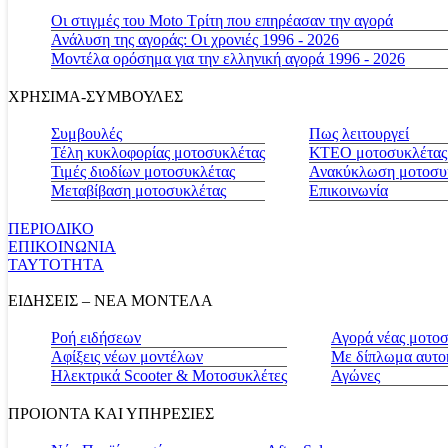
Οι στιγμές του Moto Τρίτη που επηρέασαν την αγορά
Ανάλυση της αγοράς: Οι χρονιές 1996 - 2026
Μοντέλα ορόσημα για την ελληνική αγορά 1996 - 2026
ΧΡΗΣΙΜΑ-ΣΥΜΒΟΥΛΕΣ
Συμβουλές
Πως λειτουργεί
Τέλη κυκλοφορίας μοτοσυκλέτας
ΚΤΕΟ μοτοσυκλέτας
Τιμές διοδίων μοτοσυκλέτας
Ανακύκλωση μοτοσυ
Μεταβίβαση μοτοσυκλέτας
Επικοινωνία
ΠΕΡΙΟΔΙΚΟ
ΕΠΙΚΟΙΝΩΝΙΑ
ΤΑΥΤΟΤΗΤΑ
ΕΙΔΗΣΕΙΣ – ΝΕΑ ΜΟΝΤΕΛΑ
Ροή ειδήσεων
Αγορά νέας μοτο
Αφίξεις νέων μοντέλων
Με δίπλωμα αυτο
Ηλεκτρικά Scooter & Μοτοσυκλέτες
Αγώνες
ΠΡΟΙΟΝΤΑ ΚΑΙ ΥΠΗΡΕΣΙΕΣ