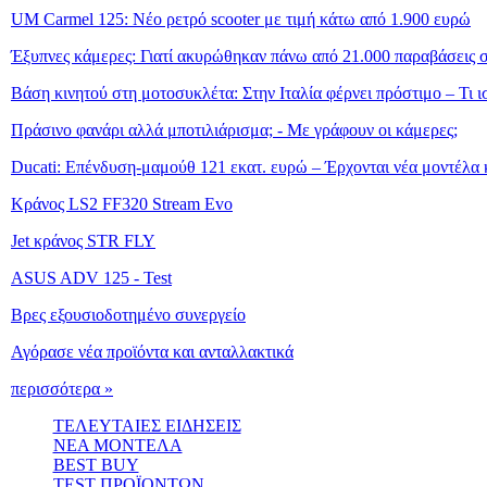
UM Carmel 125: Νέο ρετρό scooter με τιμή κάτω από 1.900 ευρώ
Έξυπνες κάμερες: Γιατί ακυρώθηκαν πάνω από 21.000 παραβάσεις σ
Βάση κινητού στη μοτοσυκλέτα: Στην Ιταλία φέρνει πρόστιμο – Τι 
Πράσινο φανάρι αλλά μποτιλιάρισμα; - Με γράφουν οι κάμερες;
Ducati: Επένδυση-μαμούθ 121 εκατ. ευρώ – Έρχονται νέα μοντέλα κ
Κράνος LS2 FF320 Stream Evo
Jet κράνος STR FLY
ASUS ADV 125 - Test
Βρες εξουσιοδοτημένο συνεργείο
Αγόρασε νέα προϊόντα και ανταλλακτικά
περισσότερα »
ΤΕΛΕΥΤΑΙΕΣ ΕΙΔΗΣΕΙΣ
ΝΕΑ ΜΟΝΤΕΛΑ
BEST BUY
TEST ΠΡΟΪΟΝΤΩΝ