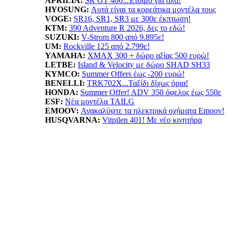
APRILIA:
SR GT 400...Έτοιμο για όλα!
HYOSUNG:
Αυτά είναι τα κορεάτικα μοντέλα τους
VOGE:
SR16, SR1, SR3 με 300ε έκπτωση!
KTM:
390 Adventure R 2026, δες το εδώ!
SUZUKI:
V-Strom 800 από 9.895ε!
UM:
Rockville 125 από 2.799ε!
YAMAHA
:
XMAX 300 + δώρο αξίας 500 ευρώ!
LETBE:
Island & Velocity με δώρο SHAD SH33
KYMCO:
Summer Offers έως -200 ευρώ!
BENELLI:
TRK702X...Ταξίδι δίχως όρια!
HONDA:
Summer Offer! ADV 350 όφελος έως 550ε
ESF:
Νέα μοντέλα TAILG
EMOOV:
Ανακαλύψτε τα ηλεκτρικά οχήματα Emoov!
HUSQVARNA:
Vitpilen 401! Με νέο κινητήρα
LIFAN:
LF125...απόκτησε το με 1.799ε!
ΠΡΟΙΟΝΤΑ: ΝΕΕΣ ΤΙΜΕΣ - ΠΡΟΣ
ANORAK:
Βρες την ιδανική ασφάλεια!
BELRAY:
Λιπαντικά κορυφαίας ποιότητας!
Πατμανίδης:
Δες όλη την σειρά Oxford!
SXP:
Βest value κλειδαριές για υψηλή προστασία
Wheel City:
Μοναδικές προσφορές ελαστικών!
Moto Market:
Αξεσουάρ σε ασυναγώνιστες τιμές!
motovinios.gr:
Smart αγορές για smart αναβάτες