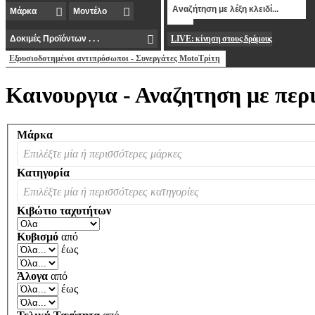
LIVE: κίνηση στους δρόμους
Εξουσιοδοτημένοι αντιπρόσωποι - Συνεργάτες MotoΤρίτη
Καινουργια - Αναζητηση με περ
Μάρκα
Επιλέξτε μία ή περισσότερες μάρκες
Κατηγορία
Επιλέξτε μία ή περισσότερες κατηγορίες
Κιβώτιο ταχυτήτων
Κυβισμό
από
έως
Άλογα
από
έως