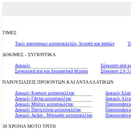
ΤΙΜΕΣ
Τιμές καινούριων μοτοσυκλετών, Scooter και παπιών
Τ
ΔΟΚΙΜΕΣ – ΣΥΓΚΡΙΤΙΚΑ
Δοκιμές
Σύγκριση ανά κ
Συγκριτικά test και Αγοραστικά θέματα
Σύγκριση 2 ή 3
ΠΑΡΟΥΣΙΑΣΕΙΣ ΠΡΟΙΟΝΤΩΝ ΚΑΙ ΑΝΤΑΛΛΑΤΙΚΩΝ
Δοκιμές Κρανών μοτοσυκλέτας
Δοκιμές Ελα
Δοκιμές Γάντια μοτοσυκλέτας
Δοκιμές Αξε
Δοκιμές Μπότες μοτοσυκλέτας
Παρουσιάσεις
Δοκιμές Παντελόνια μοτοσυκλέτας
Παρουσιάσει
Δοκιμές Jacket - Μπουφάν μοτοσυκλέτας
Παρουσιάσει
30 ΧΡΟΝΙΑ MOTO ΤΡΙΤΗ