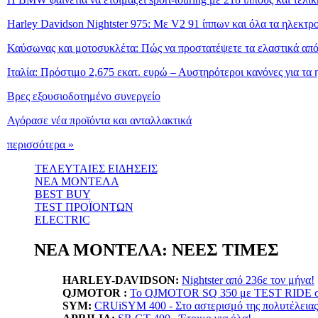
Harley Davidson Nightster 975: Με V2 91 ίππων και όλα τα ηλεκτρ
Καύσωνας και μοτοσυκλέτα: Πώς να προστατέψετε τα ελαστικά από
Ιταλία: Πρόστιμο 2,675 εκατ. ευρώ – Αυστηρότεροι κανόνες για τα 
Βρες εξουσιοδοτημένο συνεργείο
Αγόρασε νέα προϊόντα και ανταλλακτικά
περισσότερα »
ΤΕΛΕΥΤΑΙΕΣ ΕΙΔΗΣΕΙΣ
ΝΕΑ ΜΟΝΤΕΛΑ
BEST BUY
TEST ΠΡΟΪΟΝΤΩΝ
ELECTRIC
ΝΕΑ ΜΟΝΤΕΛΑ: ΝΕΕΣ ΤΙΜΕΣ
HARLEY-DAVIDSON:
Nightster από 236ε τον μήνα!
QJMOTOR :
Το QJMOTOR SQ 350 με TEST RIDE σε
SYM:
CRUiSYM 400 - Στο αστερισμό της πολυτέλειας