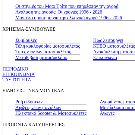
Οι στιγμές του Moto Τρίτη που επηρέασαν την αγορά
Ανάλυση της αγοράς: Οι χρονιές 1996 - 2026
Μοντέλα ορόσημα για την ελληνική αγορά 1996 - 2026
ΧΡΗΣΙΜΑ-ΣΥΜΒΟΥΛΕΣ
Συμβουλές
Πως λειτουργεί
Τέλη κυκλοφορίας μοτοσυκλέτας
ΚΤΕΟ μοτοσυκλέτας
Τιμές διοδίων μοτοσυκλέτας
Ανακύκλωση μοτοσυ
Μεταβίβαση μοτοσυκλέτας
Επικοινωνία
ΠΕΡΙΟΔΙΚΟ
ΕΠΙΚΟΙΝΩΝΙΑ
ΤΑΥΤΟΤΗΤΑ
ΕΙΔΗΣΕΙΣ – ΝΕΑ ΜΟΝΤΕΛΑ
Ροή ειδήσεων
Αγορά νέας μοτο
Αφίξεις νέων μοντέλων
Με δίπλωμα αυτο
Ηλεκτρικά Scooter & Μοτοσυκλέτες
Αγώνες
ΠΡΟΙΟΝΤΑ ΚΑΙ ΥΠΗΡΕΣΙΕΣ