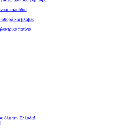
ονικά καλούδια
 φθορά και βλάβες
ηλεκτρικά πατίνια
 όλη την Ελλάδα!
!