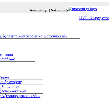
Autotriti.gr |
Net.mototriti.gr |
Προϊόντα & Υπηρεσίες
LIVE: Κίνηση στο
ιμές ηλεκτρικών Scooter και μοτοσυκλετών
ατηγορία
 μοντέλων
στικών
σουάρ αναβάτη
 λιπαντικών
ς Ανταλλακτικών
ς Αξεσουάρ μοτοσυκλέτας