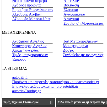
Νέα Προϊόντα σήμερα
Αfter Sales
Αγόρασε προϊόντα
Βελτίωση
Ευρετήριο Επαγγελματιών
Ελαστικά
Αξεσουάρ Αναβάτη
Ανταλλακτικά
Αξεσουάρ Μοτοσικλέτας
Λιπαντικά
Συντήρηση Μοτοσικλέτας
ΜΕΤΑΧΕΙΡΙΣΜΕΝΑ
Αναζήτηση Αγγελίας
Test Μεταχειρισμένων
Καταχώρηση Αγγελίας
Μεταχειρισμένα
Αλλαγή αγγελίας
Δόσεις
Τιμές μεταχειρισμένων
Συνδεθείτε με τις αγγελίες
Έμποροι
ΤΑ SITES ΜΑΣ
autotriti.gr
Προϊόντα και υπηρεσίες αυτοκινήτου - autoaccessories.gr
Επαγγελματικά αυτοκίνητα - pro.autotriti.gr
autotriti-Touring.gr