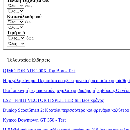
Τελική Ταχύτητα
από
έως
Κατανάλωση
από
έως
Τιμή
από
έως
Τελευταίες Ειδήσεις
QJMOTOR ATR 200X Top Box - Test
Η μεγάλη κόντρα: Περισσότερα ηλεκτρονικά ή περισσότερη αίσθησ
Γιατί οι κινητήρες αποκτούν μεγαλύτερη διαδρομή εμβόλου; Οι νέο
LS2 - FF811 VECTOR II SPLITTER full face κράνος
Dunlop ScootSmart 2: Κρατάει περισσότερο και φρενάρει καλύτερο
Kymco Downtown GT 350 - Test
Η BMW φαίνετια να ετοιμάζει sport-touring με 218 ίππους και τελι