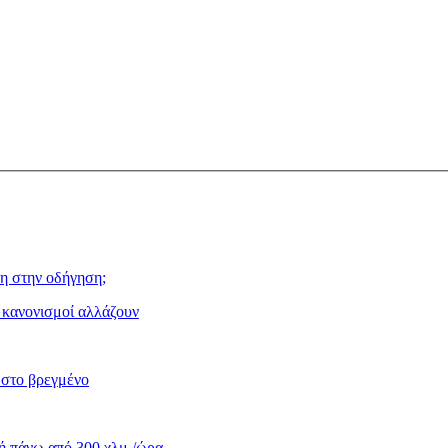
η στην οδήγηση;
ι κανονισμοί αλλάζουν
 στο βρεγμένο
κή πάνω από 300 χλμ./ώρα