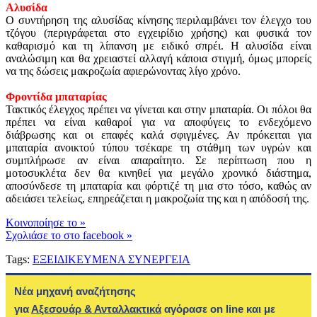
Αλυσίδα
Ο συντήρηση της αλυσίδας κίνησης περιλαμβάνει τον έλεγχο του
τζόγου (περιγράφεται στο εγχειρίδιο χρήσης) και φυσικά τον
καθαρισμό και τη λίπανση με ειδικό σπρέι. Η αλυσίδα είναι
αναλώσιμη και θα χρειαστεί αλλαγή κάποια στιγμή, όμως μπορείς
να της δώσεις μακροζωία αφιερώνοντας λίγο χρόνο.
Φροντίδα μπαταρίας
Τακτικός έλεγχος πρέπει να γίνεται και στην μπαταρία. Οι πόλοι θα
πρέπει να είναι καθαροί για να αποφύγεις το ενδεχόμενο
διάβρωσης και οι επαφές καλά σφιγμένες. Αν πρόκειται για
μπαταρία ανοικτού τύπου τσέκαρε τη στάθμη των υγρών και
συμπλήρωσε αν είναι απαραίτητο. Σε περίπτωση που η
μοτοσυκλέτα δεν θα κινηθεί για μεγάλο χρονικό διάστημα,
αποσύνδεσε τη μπαταρία και φόρτιζέ τη μια στο τόσο, καθώς αν
αδειάσει τελείως, επηρεάζεται η μακροζωία της και η απόδοσή της.
Kοινοποίησε το
»
Σχολιάσε το στο facebook
»
Tags:
ΕΞΕΙΔΙΚΕΥΜΕΝΑ ΣΥΝΕΡΓΕΙΑ
Νέα μηχανή αναζήτησης
για
Αξεσουάρ & Ανταλλακτικά
αγόρασε on line και με