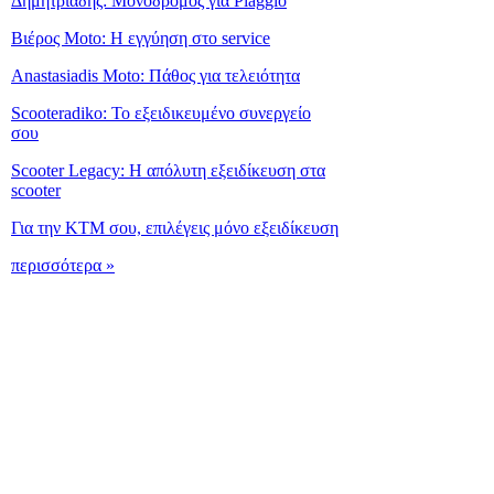
Δημητριάδης: Μονόδρομος για Piaggio
Βιέρος Moto: Η εγγύηση στο service
Anastasiadis Moto: Πάθος για τελειότητα
Scooteradiko: Το εξειδικευμένο συνεργείο
σου
Scooter Legacy: Η απόλυτη εξειδίκευση στα
scooter
Για την KTM σου, επιλέγεις μόνο εξειδίκευση
περισσότερα »