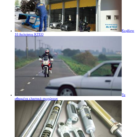
Κερδίστε
10 διελεύσεις ΚΤΕΟ
Τα
φθαρμένα ελαστικά σκοτώνουν