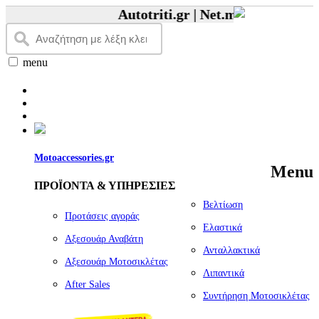
Autotriti.gr |
Net.mototriti.gr |
Προ
menu
Motoaccessories.gr
Menu
ΠΡΟΪΟΝΤΑ & ΥΠΗΡΕΣΙΕΣ
Βελτίωση
Προτάσεις αγοράς
Ελαστικά
Αξεσουάρ Αναβάτη
Ανταλλακτικά
Αξεσουάρ Μοτοσικλέτας
Λιπαντικά
Αfter Sales
Συντήρηση Μοτοσικλέτας