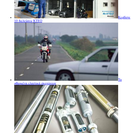
Κερδίστε
10 διελεύσεις ΚΤΕΟ
Τα
φθαρμένα ελαστικά σκοτώνουν