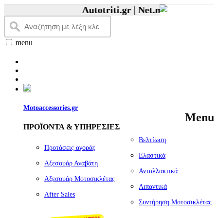
Autotriti.gr |
Net.mototriti.gr |
Πρ
menu
Motoaccessories.gr
Menu
ΠΡΟΪΟΝΤΑ & ΥΠΗΡΕΣΙΕΣ
Βελτίωση
Προτάσεις αγοράς
Ελαστικά
Αξεσουάρ Αναβάτη
Ανταλλακτικά
Αξεσουάρ Μοτοσικλέτας
Λιπαντικά
Αfter Sales
Συντήρηση Μοτοσικλέτας