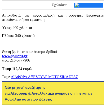
Σχολιάστε
Αντικαθιστά την εργοστασιακή και προσφέρει βελτιωμένη
αεροδυναμική και εμφάνιση
Ύψος: 400 χιλιοστά
Πλάτος: 340 χιλιοστά
Θα τη βρείτε στο κατάστημα Spiliotis
www.spiliotis.gr
τηλ.: 210-5777906
Τιμή: 112,84 ευρώ
Tags:
ΔΙΑΦΟΡΑ ΑΞΕΣΟΥΑΡ ΜΟΤΟΣΙΚΛΕΤΑΣ
Νέα μηχανή αναζήτησης
για
Αξεσουάρ & Ανταλλακτικά
αγόρασε on line και με
Ασφάλεια
αυτό που ψάχνεις