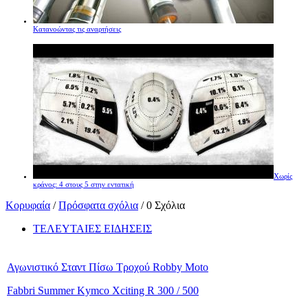
Κατανοώντας τις αναρτήσεις
Χωρίς
κράνος: 4 στους 5 στην εντατική
Κορυφαία
/
Πρόσφατα σχόλια
/ 0 Σχόλια
ΤΕΛΕΥΤΑΙΕΣ ΕΙΔΗΣΕΙΣ
Αγωνιστικό Σταντ Πίσω Τροχού Robby Moto
Fabbri Summer Kymco Xciting R 300 / 500