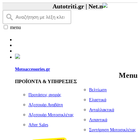
Autotriti.gr |
Net.mototriti.gr |
Πρ
menu
Motoaccessories.gr
Menu
ΠΡΟΪΟΝΤΑ & ΥΠΗΡΕΣΙΕΣ
Βελτίωση
Προτάσεις αγοράς
Ελαστικά
Αξεσουάρ Αναβάτη
Ανταλλακτικά
Αξεσουάρ Μοτοσικλέτας
Λιπαντικά
Αfter Sales
Συντήρηση Μοτοσικλέτας