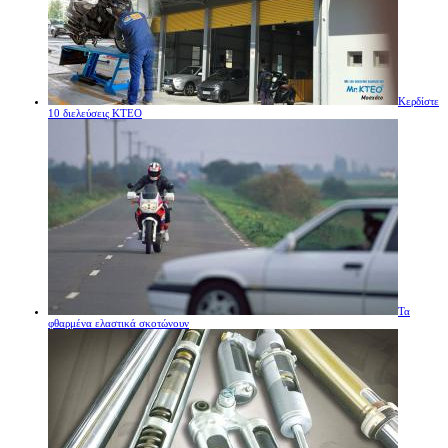
Κερδίστε
10 διελεύσεις ΚΤΕΟ
Τα
φθαρμένα ελαστικά σκοτώνουν