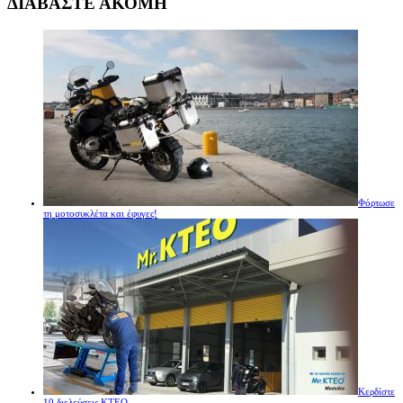
ΔΙΑΒΑΣΤΕ ΑΚΟΜΗ
Φόρτωσε
τη μοτοσυκλέτα και έφυγες!
Κερδίστε
10 διελεύσεις ΚΤΕΟ