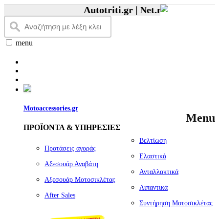
Autotriti.gr |
Net.mototriti.gr |
Πρ
menu
Motoaccessories.gr
Menu
ΠΡΟΪΟΝΤΑ & ΥΠΗΡΕΣΙΕΣ
Βελτίωση
Προτάσεις αγοράς
Ελαστικά
Αξεσουάρ Αναβάτη
Ανταλλακτικά
Αξεσουάρ Μοτοσικλέτας
Λιπαντικά
Αfter Sales
Συντήρηση Μοτοσικλέτας