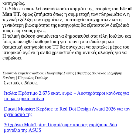
κατηγορίας.
Το Sidecar αποτελεί αναπόσπαστο κομμάτι της ιστορίας του
Isle of
Man TT
, όμως ζητήματα όπως η συμμετοχή των πληρωμάτων, η
τεχνική εξέλιξη των οχημάτων, τα στοιχεία ατυχημάτων και η
γενικότερη βιωσιμότητα της κατηγορίας θα εξεταστούν διεξοδικά
τους επόμενους μήνες.
Η τελική έκθεση αναμένεται να δημοσιευθεί στα τέλη Ιουλίου και
ίσως αποδειχθεί καθοριστική για το αν η πιο ιδιαίτερη και
θεαματική κατηγορία του TT θα συνεχίσει να αποτελεί μέρος του
ιστορικού αγώνα ή αν θα χρειαστούν σημαντικές αλλαγές για να
επιβιώσει.
Έρευνα & επιμέλεια άρθρου: Παναγιώτης Σιώπης | Δημήτρης Δουγέκος | Δημήτρης
Ρενιέρης | Πάτροκλος Γκούσης
Σχετικές ειδήσεις
Ιταλία: Πρόστιμο 2,675 εκατ. ευρώ – Αυστηρότεροι κανόνες για
τα ηλεκτρικά πατίνια
Ducati Monster: Κέρδισε το Red Dot Design Award 2026 για τον
σχεδιασμό της
30 χρόνια MotoΤρίτη: Γιορτάζουμε και σας χαρίζουμε δύο
μοντέλα της ASUS