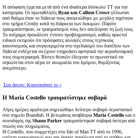
Η απόφαση έρχεται μετά από ένα ιδιαίτερα δύσκολο TT για την
κατηγορία. Οι πρωταθλητές
Ryan και Callum Crowe
γλίτωσαν
από θαύμα όταν το Sidecar τους απογειώθηκε με μεγάλη ταχύτητα
στο τμήμα Crosby κατά τη διάρκεια των δοκιμών. Παρότι
τραυματίστηκαν, οι τραυματισμοί τους δεν απείλησαν τη ζωή τους.
Το ατύχημα προκάλεσε έντονο προβληματισμό, καθώς αρκετοί
ειδικοί εκτιμούν ότι πρόσφατες αλλαγές στους τεχνικούς
κανονισμούς και συγκεκριμένα στο σχεδιασμό του δαπέδου των
Sidecar ενδέχεται να έχουν επηρεάσει αρνητικά την αεροδυναμική
τους συμπεριφορά. Βίντεο θεατών έδειχναν το αγωνιστικό να
σηκώνεται στον αέρα σε ανωμαλία του δρόμου, θυμίζοντας
ανεμόπτερο.
Σου άρεσε:
Κοινοποίησέ το
»
Η Maria Costello τραυματίστηκε σοβαρά
Λίγες ημέρες αργότερα σημειώθηκε δεύτερο σοβαρό περιστατικό
στο σημείο Brandish. Η βετεράνος αναβάτρια
Maria Costello
και ο
συνοδηγός της
Shaun Parker
τραυματίστηκαν σοβαρά ύστερα από
πτώση του πληρώματος.
Η Costello, που συμμετέχει στο Isle of Man TT από το 1996,
υπέστη τραυματισμό που την άφησε παράλυτη από το στήθος και