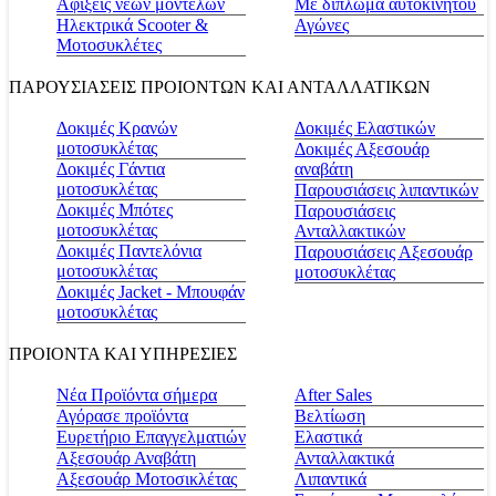
Αφίξεις νέων μοντέλων
Με δίπλωμα αυτοκινήτου
Ηλεκτρικά Scooter &
Αγώνες
Μοτοσυκλέτες
ΠΑΡΟΥΣΙΑΣΕΙΣ ΠΡΟΙΟΝΤΩΝ ΚΑΙ ΑΝΤΑΛΛΑΤΙΚΩΝ
Δοκιμές Κρανών
Δοκιμές Ελαστικών
μοτοσυκλέτας
Δοκιμές Αξεσουάρ
Δοκιμές Γάντια
αναβάτη
μοτοσυκλέτας
Παρουσιάσεις λιπαντικών
Δοκιμές Μπότες
Παρουσιάσεις
μοτοσυκλέτας
Ανταλλακτικών
Δοκιμές Παντελόνια
Παρουσιάσεις Αξεσουάρ
μοτοσυκλέτας
μοτοσυκλέτας
Δοκιμές Jacket - Μπουφάν
μοτοσυκλέτας
ΠΡΟΙΟΝΤΑ ΚΑΙ ΥΠΗΡΕΣΙΕΣ
Νέα Προϊόντα σήμερα
Αfter Sales
Αγόρασε προϊόντα
Βελτίωση
Ευρετήριο Επαγγελματιών
Ελαστικά
Αξεσουάρ Αναβάτη
Ανταλλακτικά
Αξεσουάρ Μοτοσικλέτας
Λιπαντικά