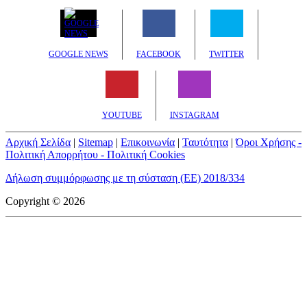
GOOGLE NEWS
FACEBOOK
TWITTER
YOUTUBE
INSTAGRAM
Αρχική Σελίδα
|
Sitemap
|
Επικοινωνία
|
Ταυτότητα
|
Όροι Χρήσης -
Πολιτική Απορρήτου - Πολιτική Cookies
Δήλωση συμμόρφωσης με τη σύσταση (ΕΕ) 2018/334
Copyright © 2026
mototriti.gr | Ταυτότητα
Επωνυμία Επιχείρησης:
AUTO ΤΡΙΤΗ ΑΕ
Έδρα - Γραφεία:
Λεωφόρος Αμαρουσίου 14 - Νέο Ηράκλειο,
Τ.Κ. 141 22
Νομική Μορφή:
ΕΚΔΟΤΙΚΗ ΕΤΑΙΡΕΙΑ
Α.Φ.Μ.:
998384177