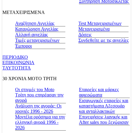
Συντήρηση Μοτοσικλέτας
ΜΕΤΑΧΕΙΡΙΣΜΕΝΑ
Αναζήτηση Αγγελίας
Test Μεταχειρισμένων
Καταχώρηση Αγγελίας
Μεταχειρισμένα
Αλλαγή αγγελίας
Δόσεις
Τιμές μεταχειρισμένων
Συνδεθείτε με τις αγγελίες
Έμποροι
ΠΕΡΙΟΔΙΚΟ
ΕΠΙΚΟΙΝΩΝΙΑ
ΤΑΥΤΟΤΗΤΑ
30 ΧΡΟΝΙΑ MOTO ΤΡΙΤΗ
Οι στιγμές του Moto
Εταιρείες και μάρκες
Τρίτη που επηρέασαν την
αφιερώματα
αγορά
Εισαγωγικές εταιρείες και
Ανάλυση της αγοράς: Οι
καταστήματα Αξεσουάρ
χρονιές 1996 - 2026
και ανταλλακτικών
Μοντέλα ορόσημα για την
Επιχειρήσεις λιανικής και
ελληνική αγορά 1996 -
After sales που ξεχώρισαν
2026