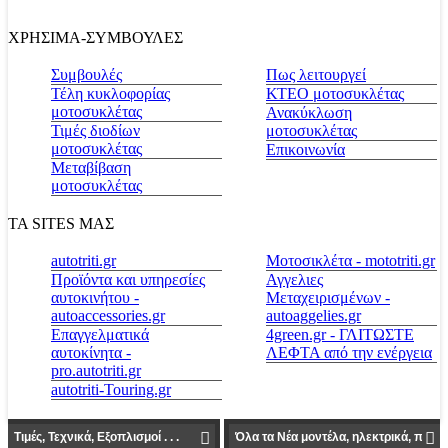
ΧΡΗΣΙΜΑ-ΣΥΜΒΟΥΛΕΣ
Συμβουλές
Πως λειτουργεί
Τέλη κυκλοφορίας
ΚΤΕΟ μοτοσυκλέτας
μοτοσυκλέτας
Ανακύκλωση
Τιμές διοδίων
μοτοσυκλέτας
μοτοσυκλέτας
Επικοινωνία
Μεταβίβαση
μοτοσυκλέτας
ΤΑ SITES ΜΑΣ
autotriti.gr
Μοτοσικλέτα - mototriti.gr
Προϊόντα και υπηρεσίες
Αγγελιες
αυτοκινήτου -
Μεταχειρισμένων -
autoaccessories.gr
autoaggelies.gr
Επαγγελματικά
4green.gr - ΓΛΙΤΩΣΤΕ
αυτοκίνητα -
ΛΕΦΤΑ από την ενέργεια
pro.autotriti.gr
autotriti-Touring.gr