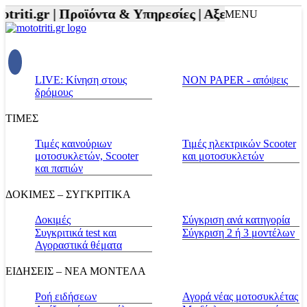
riti.gr |
Προϊόντα & Υπηρεσίες |
Αξεσουάρ Αναβάτη
MENU
LIVE: Κίνηση στους
NON PAPER - απόψεις
δρόμους
ΤΙΜΕΣ
Τιμές καινούριων
Τιμές ηλεκτρικών Scooter
μοτοσυκλετών, Scooter
και μοτοσυκλετών
και παπιών
ΔΟΚΙΜΕΣ – ΣΥΓΚΡΙΤΙΚΑ
Δοκιμές
Σύγκριση ανά κατηγορία
Συγκριτικά test και
Σύγκριση 2 ή 3 μοντέλων
Αγοραστικά θέματα
ΕΙΔΗΣΕΙΣ – ΝΕΑ ΜΟΝΤΕΛΑ
Ροή ειδήσεων
Αγορά νέας μοτοσυκλέτας