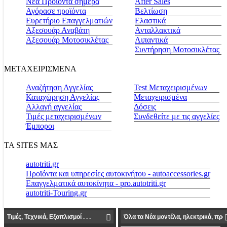
Νέα Προϊόντα σήμερα
Αfter Sales
Αγόρασε προϊόντα
Βελτίωση
Ευρετήριο Επαγγελματιών
Ελαστικά
Αξεσουάρ Αναβάτη
Ανταλλακτικά
Αξεσουάρ Μοτοσικλέτας
Λιπαντικά
Συντήρηση Μοτοσικλέτας
ΜΕΤΑΧΕΙΡΙΣΜΕΝΑ
Αναζήτηση Αγγελίας
Test Μεταχειρισμένων
Καταχώρηση Αγγελίας
Μεταχειρισμένα
Αλλαγή αγγελίας
Δόσεις
Τιμές μεταχειρισμένων
Συνδεθείτε με τις αγγελίες
Έμποροι
ΤΑ SITES ΜΑΣ
autotriti.gr
Προϊόντα και υπηρεσίες αυτοκινήτου - autoaccessories.gr
Επαγγελματικά αυτοκίνητα - pro.autotriti.gr
autotriti-Touring.gr