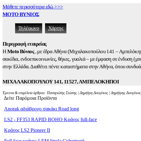
Μάθετε περισσότερα εδώ >>>
ΜΟΤΟ ΒΥΝΙΟΣ
Τηλέφωνο
Χάρτης
Περιγραφή εταιρείας
Η
Moto Βύνιος
, με έδρα Αθήνα (Μιχαλακοπούλου 141 – Αμπελόκηπ
σακίδια, ενδοεπικοινωνίες, θήκες, γυαλιά – με έμφαση σε ένδυση (μ
στην Ελλάδα. Διαθέτει πέντε καταστήματα στην Αθήνα, όπου συνδυάζ
ΜΙΧΑΛΑΚΟΠΟΥΛΟΥ 141, 11527, ΑΜΠΕΛΟΚΗΠΟΙ
Έρευνα & επιμέλεια άρθρου: Παναγιώτης Σιώπης | Δημήτρη Δουγέκος | Δημήτρης Δουγέκος |
Δείτε Παρόμοια Προϊόντα
Anorak αδιάβροχο σακάκι Road long
LS2 - FF353 RAPID BOHO Κράνος full-face
Κράνος LS2 Pioneer II
Full face κράνος LEM Imola Cyberpunk