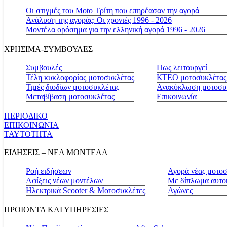
Οι στιγμές του Moto Τρίτη που επηρέασαν την αγορά
Ανάλυση της αγοράς: Οι χρονιές 1996 - 2026
Μοντέλα ορόσημα για την ελληνική αγορά 1996 - 2026
ΧΡΗΣΙΜΑ-ΣΥΜΒΟΥΛΕΣ
Συμβουλές
Πως λειτουργεί
Τέλη κυκλοφορίας μοτοσυκλέτας
ΚΤΕΟ μοτοσυκλέτας
Τιμές διοδίων μοτοσυκλέτας
Ανακύκλωση μοτοσυ
Μεταβίβαση μοτοσυκλέτας
Επικοινωνία
ΠΕΡΙΟΔΙΚΟ
ΕΠΙΚΟΙΝΩΝΙΑ
ΤΑΥΤΟΤΗΤΑ
ΕΙΔΗΣΕΙΣ – ΝΕΑ ΜΟΝΤΕΛΑ
Ροή ειδήσεων
Αγορά νέας μοτο
Αφίξεις νέων μοντέλων
Με δίπλωμα αυτο
Ηλεκτρικά Scooter & Μοτοσυκλέτες
Αγώνες
ΠΡΟΙΟΝΤΑ ΚΑΙ ΥΠΗΡΕΣΙΕΣ