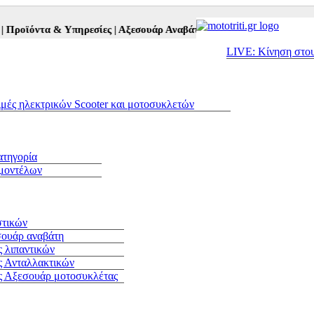
οϊόντα & Υπηρεσίες |
Αξεσουάρ Αναβάτη και Μοτοσυκλέτας |
Μεταχε
LIVE: Κίνηση στο
ιμές ηλεκτρικών Scooter και μοτοσυκλετών
ατηγορία
 μοντέλων
στικών
σουάρ αναβάτη
 λιπαντικών
ς Ανταλλακτικών
ς Αξεσουάρ μοτοσυκλέτας