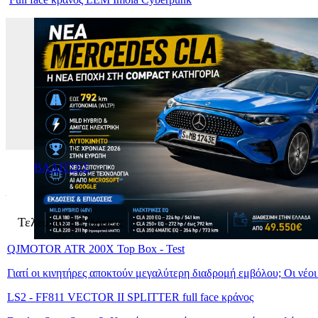
ΒΑΛΙΤΣΕΣ
Τελευταίες Ειδήσεις
QJMOTOR ATR 200X Top Box - Test
Γιατί οι κινητήρες αποκτούν μεγαλύτερη διαδρομή εμβόλου; Οι νέο
LS2 - FF811 VECTOR II SPLITTER full face κράνος