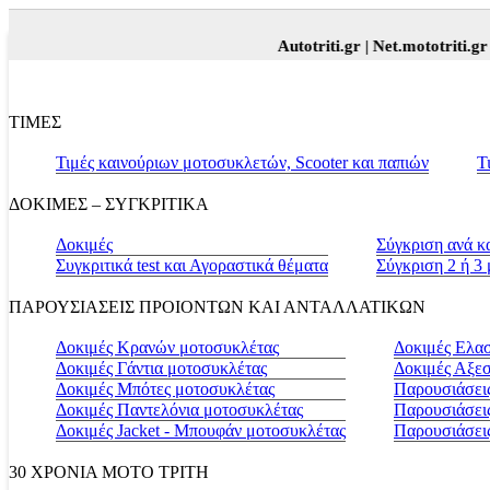
Autotriti.gr |
Net.mototriti.gr |
Πρ
ΤΙΜΕΣ
Τιμές καινούριων μοτοσυκλετών, Scooter και παπιών
Τ
ΔΟΚΙΜΕΣ – ΣΥΓΚΡΙΤΙΚΑ
Δοκιμές
Σύγκριση ανά κ
Συγκριτικά test και Αγοραστικά θέματα
Σύγκριση 2 ή 3
ΠΑΡΟΥΣΙΑΣΕΙΣ ΠΡΟΙΟΝΤΩΝ ΚΑΙ ΑΝΤΑΛΛΑΤΙΚΩΝ
Δοκιμές Κρανών μοτοσυκλέτας
Δοκιμές Ελα
Δοκιμές Γάντια μοτοσυκλέτας
Δοκιμές Αξε
Δοκιμές Μπότες μοτοσυκλέτας
Παρουσιάσεις
Δοκιμές Παντελόνια μοτοσυκλέτας
Παρουσιάσει
Δοκιμές Jacket - Μπουφάν μοτοσυκλέτας
Παρουσιάσει
30 ΧΡΟΝΙΑ MOTO ΤΡΙΤΗ