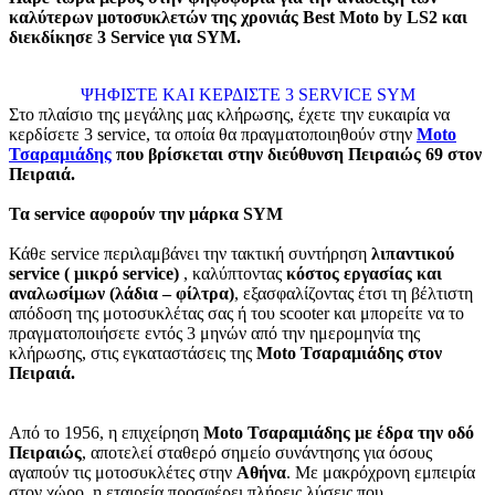
καλύτερων μοτοσυκλετών της χρονιάς Best Moto by LS2 και
διεκδίκησε 3 Service για
SYM.
ΨΗΦΙΣΤΕ ΚΑΙ ΚΕΡΔΙΣΤΕ 3 SERVICE SYM
Στο πλαίσιο της μεγάλης μας κλήρωσης, έχετε την ευκαιρία να
κερδίσετε 3 service, τα οποία θα πραγματοποιηθούν στην
Moto
Τσαραμιάδης
που βρίσκεται στην διεύθυνση Πειραιώς 69 στον
Πειραιά.
Τα service αφορούν την μάρκα
SYM
Κάθε service περιλαμβάνει την τακτική συντήρηση
λιπαντικού
service ( μικρό service)
, καλύπτοντας
κόστος εργασίας και
αναλωσίμων (λάδια – φίλτρα)
, εξασφαλίζοντας έτσι τη βέλτιστη
απόδοση της μοτοσυκλέτας σας ή του scooter και μπορείτε να το
πραγματοποιήσετε εντός 3 μηνών από την ημερομηνία της
κλήρωσης, στις εγκαταστάσεις της
Moto Τσαραμιάδης στον
Πειραιά.
Από το 1956, η επιχείρηση
Moto Τσαραμιάδης με έδρα την οδό
Πειραιώς
, αποτελεί σταθερό σημείο συνάντησης για όσους
αγαπούν τις μοτοσυκλέτες στην
Αθήνα
. Με μακρόχρονη εμπειρία
στον χώρο, η εταιρεία προσφέρει πλήρεις λύσεις που