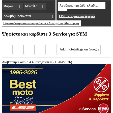
LIVE: κίνηση στους δρόμους
Εξουσιοδοτημένοι αντιπρόσωποι - Συνεργάτες MotoΤρίτη
Ψηφίστε και κερδίστε 3 Service για SYM
Add mototriti.gr on Google
Διαβάστηκε από 3.437 αναγνώστες (15/04/2026)