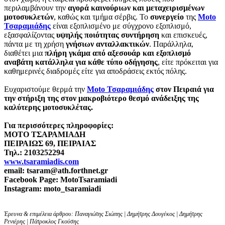
περιλαμβάνουν την
αγορά καινούριων και μεταχειρισμένων
μοτοσυκλετών
, καθώς και τμήμα σέρβις. Το
συνεργείο
της
Moto
Τσαραμιάδης
είναι εξοπλισμένο με σύγχρονο εξοπλισμό,
εξασφαλίζοντας
υψηλής ποιότητας συντήρηση
και επισκευές,
πάντα με τη χρήση
γνήσιων ανταλλακτικών
. Παράλληλα,
διαθέτει μια
πλήρη γκάμα από αξεσουάρ και εξοπλισμό
αναβάτη κατάλληλα για κάθε τύπο οδήγησης
, είτε πρόκειται για
καθημερινές διαδρομές είτε για αποδράσεις εκτός πόλης.
Ευχαριστούμε θερμά την
Moto Τσαραμιάδης
στον Πειραιά για
την στήριξη της στον μακροβιότερο θεσμό ανάδειξης της
καλύτερης μοτοσυκλέτας.
Για περισσότερες πληροφορίες:
MOTO ΤΣΑΡΑΜΙΑΔΗ
ΠΕΙΡΑΙΩΣ 69, ΠΕΙΡΑΙΑΣ
Τηλ.: 2103252294
www.tsaramiadis.com
email:
tsaram@
ath.
forthnet.
gr
Facebook
Page:
MotoTsaramiadi
Instagram:
moto_
tsaramiadi
Έρευνα & επιμέλεια άρθρου: Παναγιώτης Σιώπης | Δημήτρης Δουγέκος | Δημήτρης
Ρενιέρης | Πάτροκλος Γκούσης