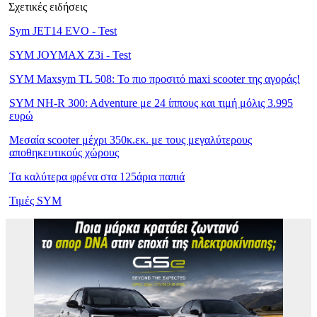
Σχετικές ειδήσεις
Sym JET14 EVO - Test
SYM JOYMAX Z3i - Test
SYM Maxsym TL 508: Το πιο προσιτό maxi scooter της αγοράς!
SYM NH-R 300: Adventure με 24 ίππους και τιμή μόλις 3.995
ευρώ
Μεσαία scooter μέχρι 350κ.εκ. με τους μεγαλύτερους
αποθηκευτικούς χώρους
Τα καλύτερα φρένα στα 125άρια παπιά
Τιμές SYM