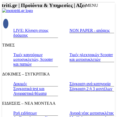
riti.gr |
Προϊόντα & Υπηρεσίες |
Αξεσουάρ Αναβάτη 
MENU
LIVE: Κίνηση στους
NON PAPER - απόψεις
δρόμους
ΤΙΜΕΣ
Τιμές καινούριων
Τιμές ηλεκτρικών Scooter
μοτοσυκλετών, Scooter
και μοτοσυκλετών
και παπιών
ΔΟΚΙΜΕΣ – ΣΥΓΚΡΙΤΙΚΑ
Δοκιμές
Σύγκριση ανά κατηγορία
Συγκριτικά test και
Σύγκριση 2 ή 3 μοντέλων
Αγοραστικά θέματα
ΕΙΔΗΣΕΙΣ – ΝΕΑ ΜΟΝΤΕΛΑ
Ροή ειδήσεων
Αγορά νέας μοτοσυκλέτας