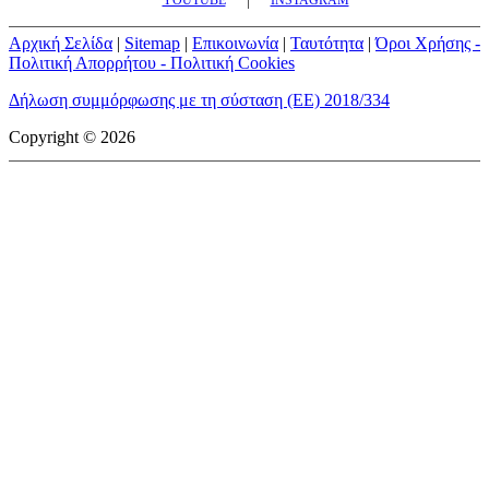
Αρχική Σελίδα
|
Sitemap
|
Επικοινωνία
|
Ταυτότητα
|
Όροι Χρήσης -
Πολιτική Απορρήτου - Πολιτική Cookies
Δήλωση συμμόρφωσης με τη σύσταση (ΕΕ) 2018/334
Copyright © 2026
mototriti.gr | Ταυτότητα
Επωνυμία Επιχείρησης:
AUTO ΤΡΙΤΗ ΑΕ
Έδρα - Γραφεία:
Λεωφόρος Αμαρουσίου 14 - Νέο Ηράκλειο,
Τ.Κ. 141 22
Νομική Μορφή:
ΕΚΔΟΤΙΚΗ ΕΤΑΙΡΕΙΑ
Α.Φ.Μ.:
998384177
Δ.Ο.Υ.:
ΚΕΦΟΔΕ
Στοιχεία Επικοινωνίας:
E-mail:
info@mototriti.gr
Τηλέφωνο:
211 1085500
Ιστοσελίδα:
www.mototriti.gr
Διοικητικά Στελέχη
Ιδιοκτήτες & Κύριοι Μέτοχοι:
Δανάη Τριανταφύλλη – Δάφνη
Τριανταφύλλη