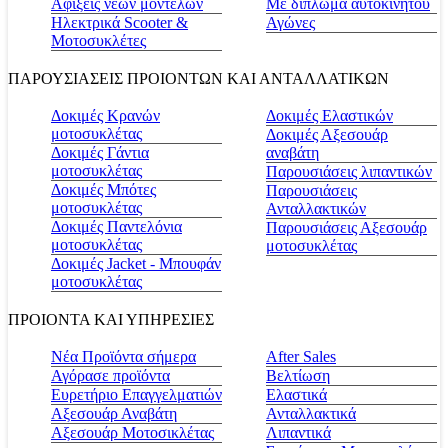
Αφίξεις νέων μοντέλων
Με δίπλωμα αυτοκινήτου
Ηλεκτρικά Scooter &
Αγώνες
Μοτοσυκλέτες
ΠΑΡΟΥΣΙΑΣΕΙΣ ΠΡΟΙΟΝΤΩΝ ΚΑΙ ΑΝΤΑΛΛΑΤΙΚΩΝ
Δοκιμές Κρανών
Δοκιμές Ελαστικών
μοτοσυκλέτας
Δοκιμές Αξεσουάρ
Δοκιμές Γάντια
αναβάτη
μοτοσυκλέτας
Παρουσιάσεις λιπαντικών
Δοκιμές Μπότες
Παρουσιάσεις
μοτοσυκλέτας
Ανταλλακτικών
Δοκιμές Παντελόνια
Παρουσιάσεις Αξεσουάρ
μοτοσυκλέτας
μοτοσυκλέτας
Δοκιμές Jacket - Μπουφάν
μοτοσυκλέτας
ΠΡΟΙΟΝΤΑ ΚΑΙ ΥΠΗΡΕΣΙΕΣ
Νέα Προϊόντα σήμερα
Αfter Sales
Αγόρασε προϊόντα
Βελτίωση
Ευρετήριο Επαγγελματιών
Ελαστικά
Αξεσουάρ Αναβάτη
Ανταλλακτικά
Αξεσουάρ Μοτοσικλέτας
Λιπαντικά