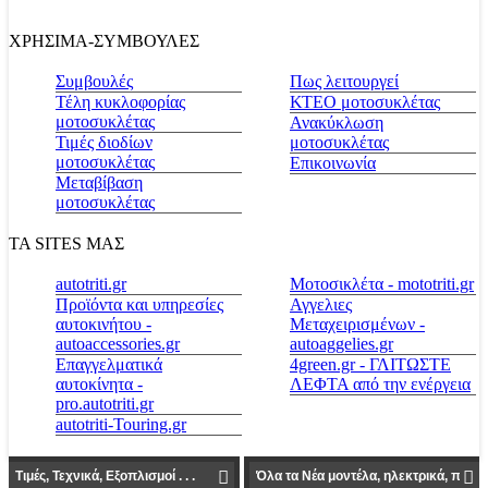
ΧΡΗΣΙΜΑ-ΣΥΜΒΟΥΛΕΣ
Συμβουλές
Πως λειτουργεί
Τέλη κυκλοφορίας
ΚΤΕΟ μοτοσυκλέτας
μοτοσυκλέτας
Ανακύκλωση
Τιμές διοδίων
μοτοσυκλέτας
μοτοσυκλέτας
Επικοινωνία
Μεταβίβαση
μοτοσυκλέτας
ΤΑ SITES ΜΑΣ
autotriti.gr
Μοτοσικλέτα - mototriti.gr
Προϊόντα και υπηρεσίες
Αγγελιες
αυτοκινήτου -
Μεταχειρισμένων -
autoaccessories.gr
autoaggelies.gr
Επαγγελματικά
4green.gr - ΓΛΙΤΩΣΤΕ
αυτοκίνητα -
ΛΕΦΤΑ από την ενέργεια
pro.autotriti.gr
autotriti-Touring.gr