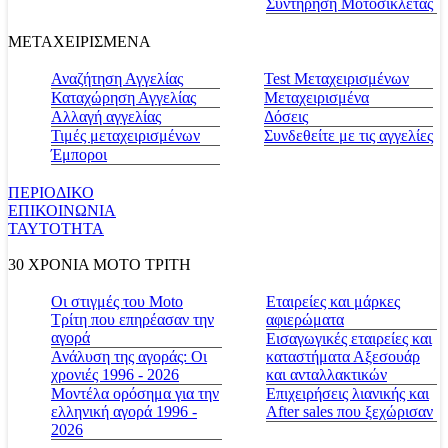
Συντήρηση Μοτοσικλέτας
ΜΕΤΑΧΕΙΡΙΣΜΕΝΑ
Αναζήτηση Αγγελίας
Test Μεταχειρισμένων
Καταχώρηση Αγγελίας
Μεταχειρισμένα
Αλλαγή αγγελίας
Δόσεις
Τιμές μεταχειρισμένων
Συνδεθείτε με τις αγγελίες
Έμποροι
ΠΕΡΙΟΔΙΚΟ
ΕΠΙΚΟΙΝΩΝΙΑ
ΤΑΥΤΟΤΗΤΑ
30 ΧΡΟΝΙΑ MOTO ΤΡΙΤΗ
Οι στιγμές του Moto
Εταιρείες και μάρκες
Τρίτη που επηρέασαν την
αφιερώματα
αγορά
Εισαγωγικές εταιρείες και
Ανάλυση της αγοράς: Οι
καταστήματα Αξεσουάρ
χρονιές 1996 - 2026
και ανταλλακτικών
Μοντέλα ορόσημα για την
Επιχειρήσεις λιανικής και
ελληνική αγορά 1996 -
After sales που ξεχώρισαν
2026