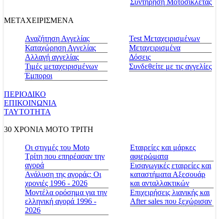
Συντήρηση Μοτοσικλέτας
ΜΕΤΑΧΕΙΡΙΣΜΕΝΑ
Αναζήτηση Αγγελίας
Test Μεταχειρισμένων
Καταχώρηση Αγγελίας
Μεταχειρισμένα
Αλλαγή αγγελίας
Δόσεις
Τιμές μεταχειρισμένων
Συνδεθείτε με τις αγγελίες
Έμποροι
ΠΕΡΙΟΔΙΚΟ
ΕΠΙΚΟΙΝΩΝΙΑ
ΤΑΥΤΟΤΗΤΑ
30 ΧΡΟΝΙΑ MOTO ΤΡΙΤΗ
Οι στιγμές του Moto
Εταιρείες και μάρκες
Τρίτη που επηρέασαν την
αφιερώματα
αγορά
Εισαγωγικές εταιρείες και
Ανάλυση της αγοράς: Οι
καταστήματα Αξεσουάρ
χρονιές 1996 - 2026
και ανταλλακτικών
Μοντέλα ορόσημα για την
Επιχειρήσεις λιανικής και
ελληνική αγορά 1996 -
After sales που ξεχώρισαν
2026