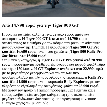
Από 14.790 ευρώ για την Tiger 900 GT
Η οικογένεια Tiger καλύπτει ένα μεγάλο εύρος τιμών και
απαιτήσεων.
Η Tiger 900 GT ξεκινά από 14.790 ευρώ
,
αποτελώντας το εισιτήριο για τον κόσμο των premium adventure
μοτοσυκλετών της Triumph. Η πλουσιότερη
Tiger 900 GT Pro
κοστίζει 16.690 ευρώ
, ενώ η πιο
χωμάτινη Tiger 900 Rally Pro
διατίθεται στα 16.990 ευρώ
.
Στη μεγάλη κατηγορία, η
Tiger 1200 GT Pro ξεκινά από 20.990
ευρώ
, προσφέροντας πληθώρα εξοπλισμού και ισχυρό τρικύλινδρο
κινητήρα 150 ίππων. Η
GT Explorer ανεβαίνει στα 22.990 ευρώ
με το μεγαλύτερο ρεζερβουάρ και τον ταξιδιωτικό
προσανατολισμό της. Για τους φίλους της περιπέτειας, η
Rally Pro
κοστίζει 21.990 ευρώ
, ενώ η κορυφαία
Rally Explorer
, με τον
πληρέστερο εξοπλισμό της οικογένειας, φτάνει τα
23.990 ευρώ
.
Με αυτόν τον τρόπο η Triumph προσφέρει μία Tiger για κάθε
είδους αναβάτη, είτε αναζητά καθημερινή χρηστικότητα, είτε
μεγάλες ταξιδιωτικές δυνατότητες, είτε πραγματική adventure
εμπειρία χωρίς συμβιβασμούς.