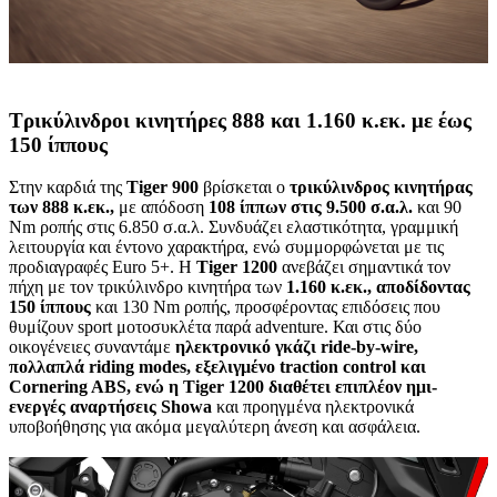
Τρικύλινδροι κινητήρες 888 και 1.160 κ.εκ. με έως
150 ίππους
Στην καρδιά της
Tiger 900
βρίσκεται ο
τρικύλινδρος κινητήρας
των 888 κ.εκ.,
με απόδοση
108 ίππων στις 9.500 σ.α.λ.
και 90
Nm ροπής στις 6.850 σ.α.λ. Συνδυάζει ελαστικότητα, γραμμική
λειτουργία και έντονο χαρακτήρα, ενώ συμμορφώνεται με τις
προδιαγραφές Euro 5+. Η
Tiger 1200
ανεβάζει σημαντικά τον
πήχη με τον τρικύλινδρο κινητήρα των
1.160 κ.εκ.,
αποδίδοντας
150 ίππους
και 130 Nm ροπής, προσφέροντας επιδόσεις που
θυμίζουν sport μοτοσυκλέτα παρά adventure. Και στις δύο
οικογένειες συναντάμε
ηλεκτρονικό γκάζι ride-by-wire,
πολλαπλά riding modes, εξελιγμένο traction control και
Cornering ABS, ενώ η Tiger 1200 διαθέτει επιπλέον ημι-
ενεργές αναρτήσεις Showa
και προηγμένα ηλεκτρονικά
υποβοήθησης για ακόμα μεγαλύτερη άνεση και ασφάλεια.