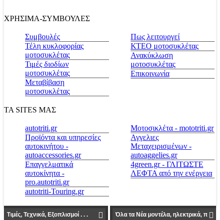
ΧΡΗΣΙΜΑ-ΣΥΜΒΟΥΛΕΣ
Συμβουλές
Πως λειτουργεί
Τέλη κυκλοφορίας
ΚΤΕΟ μοτοσυκλέτας
μοτοσυκλέτας
Ανακύκλωση
Τιμές διοδίων
μοτοσυκλέτας
μοτοσυκλέτας
Επικοινωνία
Μεταβίβαση
μοτοσυκλέτας
ΤΑ SITES ΜΑΣ
autotriti.gr
Μοτοσικλέτα - mototriti.gr
Προϊόντα και υπηρεσίες
Αγγελιες
αυτοκινήτου -
Μεταχειρισμένων -
autoaccessories.gr
autoaggelies.gr
Επαγγελματικά
4green.gr - ΓΛΙΤΩΣΤΕ
αυτοκίνητα -
ΛΕΦΤΑ από την ενέργεια
pro.autotriti.gr
autotriti-Touring.gr