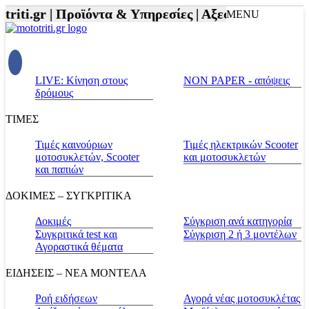
ti.gr |
Προϊόντα & Υπηρεσίες |
Αξεσουάρ Αναβάτη κ
MENU
LIVE: Κίνηση στους
NON PAPER - απόψεις
δρόμους
ΤΙΜΕΣ
Τιμές καινούριων
Τιμές ηλεκτρικών Scooter
μοτοσυκλετών, Scooter
και μοτοσυκλετών
και παπιών
ΔΟΚΙΜΕΣ – ΣΥΓΚΡΙΤΙΚΑ
Δοκιμές
Σύγκριση ανά κατηγορία
Συγκριτικά test και
Σύγκριση 2 ή 3 μοντέλων
Αγοραστικά θέματα
ΕΙΔΗΣΕΙΣ – ΝΕΑ ΜΟΝΤΕΛΑ
Ροή ειδήσεων
Αγορά νέας μοτοσυκλέτας