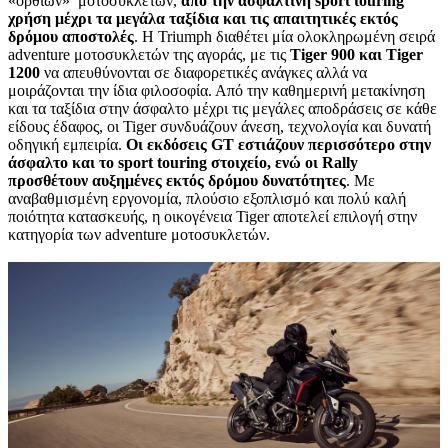
«όρθιων» μοτοσυκλετών,
από την ασφάλτινη sport touring
χρήση μέχρι τα μεγάλα ταξίδια και τις απαιτητικές εκτός
δρόμου αποστολές
. Η Triumph διαθέτει μία ολοκληρωμένη σειρά
adventure μοτοσυκλετών της αγοράς, με τις
Tiger 900 και Tiger
1200
να απευθύνονται σε διαφορετικές ανάγκες αλλά να
μοιράζονται την ίδια φιλοσοφία. Από την καθημερινή μετακίνηση
και τα ταξίδια στην άσφαλτο μέχρι τις μεγάλες αποδράσεις σε κάθε
είδους έδαφος, οι Tiger συνδυάζουν άνεση, τεχνολογία και δυνατή
οδηγική εμπειρία.
Οι εκδόσεις GT εστιάζουν περισσότερο στην
άσφαλτο και το sport touring στοιχείο, ενώ οι Rally
προσθέτουν αυξημένες εκτός δρόμου δυνατότητες
. Με
αναβαθμισμένη εργονομία, πλούσιο εξοπλισμό και πολύ καλή
ποιότητα κατασκευής, η οικογένεια Tiger αποτελεί επιλογή στην
κατηγορία των adventure μοτοσυκλετών.