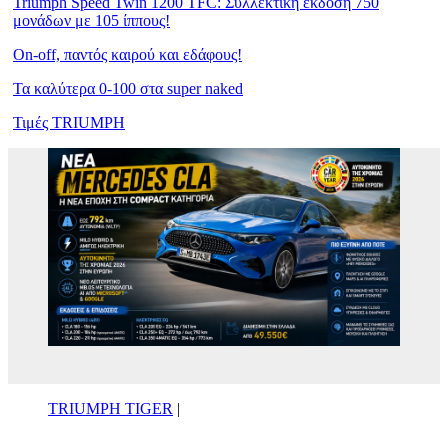
Triumph Speed Twin 1200 TFC: Συλλεκτική έκδοση 750
μονάδων με 105 ίππους!
On-off, παντός καιρού και εδάφους!
Τα καλύτερα 0-100 στα super naked
Τιμές TRIUMPH
TRIUMPH TIGER
|