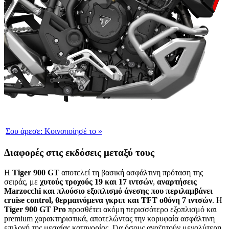
Σου άρεσε:
Κοινοποίησέ το
»
Διαφορές στις εκδόσεις μεταξύ τους
Η
Tiger 900 GT
αποτελεί τη βασική ασφάλτινη πρόταση της
σειράς, με
χυτούς τροχούς 19 και 17 ιντσών
,
αναρτήσεις
Marzocchi και πλούσιο εξοπλισμό άνεσης που περιλαμβάνει
cruise control, θερμαινόμενα γκριπ και TFT οθόνη 7 ιντσών
. Η
Tiger 900 GT Pro
προσθέτει ακόμη περισσότερο εξοπλισμό και
premium χαρακτηριστικά, αποτελώντας την κορυφαία ασφάλτινη
επιλογή της μεσαίας κατηγορίας. Για όσους αναζητούν μεγαλύτερη