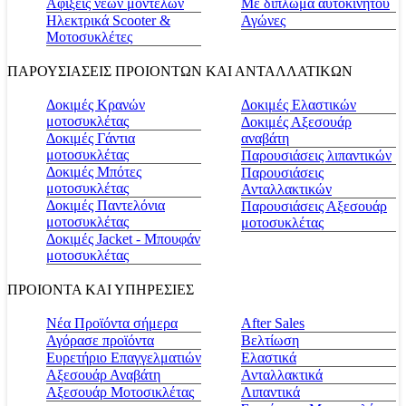
Αφίξεις νέων μοντέλων
Με δίπλωμα αυτοκινήτου
Ηλεκτρικά Scooter &
Αγώνες
Μοτοσυκλέτες
ΠΑΡΟΥΣΙΑΣΕΙΣ ΠΡΟΙΟΝΤΩΝ ΚΑΙ ΑΝΤΑΛΛΑΤΙΚΩΝ
Δοκιμές Κρανών
Δοκιμές Ελαστικών
μοτοσυκλέτας
Δοκιμές Αξεσουάρ
Δοκιμές Γάντια
αναβάτη
μοτοσυκλέτας
Παρουσιάσεις λιπαντικών
Δοκιμές Μπότες
Παρουσιάσεις
μοτοσυκλέτας
Ανταλλακτικών
Δοκιμές Παντελόνια
Παρουσιάσεις Αξεσουάρ
μοτοσυκλέτας
μοτοσυκλέτας
Δοκιμές Jacket - Μπουφάν
μοτοσυκλέτας
ΠΡΟΙΟΝΤΑ ΚΑΙ ΥΠΗΡΕΣΙΕΣ
Νέα Προϊόντα σήμερα
Αfter Sales
Αγόρασε προϊόντα
Βελτίωση
Ευρετήριο Επαγγελματιών
Ελαστικά
Αξεσουάρ Αναβάτη
Ανταλλακτικά
Αξεσουάρ Μοτοσικλέτας
Λιπαντικά