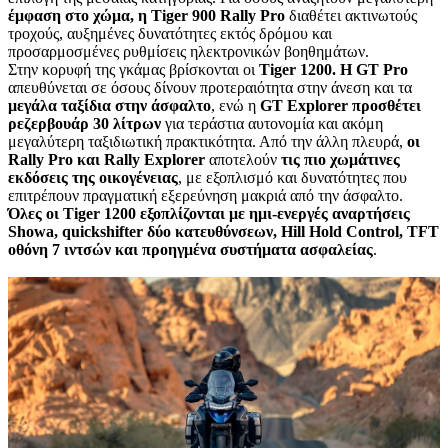
έμφαση στο χώμα, η Tiger 900 Rally Pro
διαθέτει ακτινωτούς
τροχούς, αυξημένες δυνατότητες εκτός δρόμου και
προσαρμοσμένες ρυθμίσεις ηλεκτρονικών βοηθημάτων.
Στην κορυφή της γκάμας βρίσκονται οι
Tiger 1200. Η GT Pro
απευθύνεται σε όσους δίνουν προτεραιότητα στην άνεση και τα
μεγάλα ταξίδια στην άσφαλτο
, ενώ η
GT Explorer προσθέτει
ρεζερβουάρ 30 λίτρων
για τεράστια αυτονομία και ακόμη
μεγαλύτερη ταξιδιωτική πρακτικότητα. Από την άλλη πλευρά,
οι
Rally Pro και Rally Explorer
αποτελούν
τις πιο χωμάτινες
εκδόσεις της οικογένειας
, με εξοπλισμό και δυνατότητες που
επιτρέπουν πραγματική εξερεύνηση μακριά από την άσφαλτο.
Όλες οι Tiger 1200 εξοπλίζονται με ημι-ενεργές αναρτήσεις
Showa, quickshifter δύο κατευθύνσεων, Hill Hold Control, TFT
οθόνη 7 ιντσών και προηγμένα συστήματα ασφαλείας
.