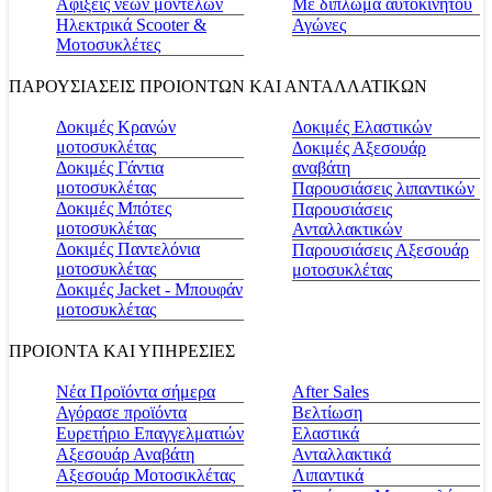
Αφίξεις νέων μοντέλων
Με δίπλωμα αυτοκινήτου
Ηλεκτρικά Scooter &
Αγώνες
Μοτοσυκλέτες
ΠΑΡΟΥΣΙΑΣΕΙΣ ΠΡΟΙΟΝΤΩΝ ΚΑΙ ΑΝΤΑΛΛΑΤΙΚΩΝ
Δοκιμές Κρανών
Δοκιμές Ελαστικών
μοτοσυκλέτας
Δοκιμές Αξεσουάρ
Δοκιμές Γάντια
αναβάτη
μοτοσυκλέτας
Παρουσιάσεις λιπαντικών
Δοκιμές Μπότες
Παρουσιάσεις
μοτοσυκλέτας
Ανταλλακτικών
Δοκιμές Παντελόνια
Παρουσιάσεις Αξεσουάρ
μοτοσυκλέτας
μοτοσυκλέτας
Δοκιμές Jacket - Μπουφάν
μοτοσυκλέτας
ΠΡΟΙΟΝΤΑ ΚΑΙ ΥΠΗΡΕΣΙΕΣ
Νέα Προϊόντα σήμερα
Αfter Sales
Αγόρασε προϊόντα
Βελτίωση
Ευρετήριο Επαγγελματιών
Ελαστικά
Αξεσουάρ Αναβάτη
Ανταλλακτικά
Αξεσουάρ Μοτοσικλέτας
Λιπαντικά