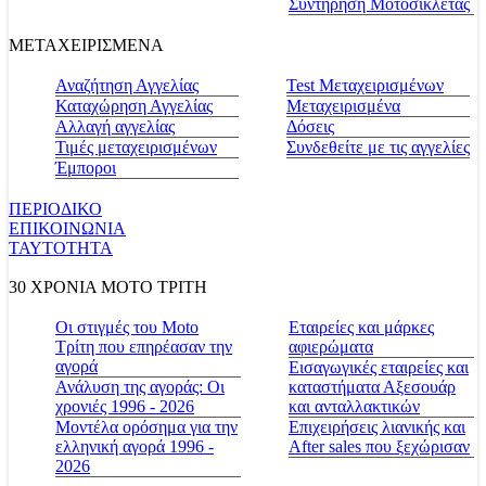
Συντήρηση Μοτοσικλέτας
ΜΕΤΑΧΕΙΡΙΣΜΕΝΑ
Αναζήτηση Αγγελίας
Test Μεταχειρισμένων
Καταχώρηση Αγγελίας
Μεταχειρισμένα
Αλλαγή αγγελίας
Δόσεις
Τιμές μεταχειρισμένων
Συνδεθείτε με τις αγγελίες
Έμποροι
ΠΕΡΙΟΔΙΚΟ
ΕΠΙΚΟΙΝΩΝΙΑ
ΤΑΥΤΟΤΗΤΑ
30 ΧΡΟΝΙΑ MOTO ΤΡΙΤΗ
Οι στιγμές του Moto
Εταιρείες και μάρκες
Τρίτη που επηρέασαν την
αφιερώματα
αγορά
Εισαγωγικές εταιρείες και
Ανάλυση της αγοράς: Οι
καταστήματα Αξεσουάρ
χρονιές 1996 - 2026
και ανταλλακτικών
Μοντέλα ορόσημα για την
Επιχειρήσεις λιανικής και
ελληνική αγορά 1996 -
After sales που ξεχώρισαν
2026