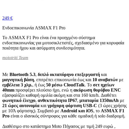
249 €
Ενδοεπικοινωνία ASMAX F1 Pro
Το ASMAX F1 Pro είναι ένα προηγμένο σύστημα
ενδοεπικοινωνίας για μοτοσικλετιστές, σχεδιασμένο για κορυφαία
ποιότητα ήχου και ασύρματη συνδεσιμότητα.
mototriti Team
Με
Bluetooth 5.3
,
διπλό οκταπύρηνο επεξεργαστή
και
μαγνητική βάση
, επιτρέπει επικοινωνία έως και
10 αναβατών
με
εμβέλεια 3 χλμ.
, ή έως
50 μέσω CloudTalk
. Το
σετ ηχείων
40mm
προσφέρει πλούσιο ήχο, ενώ η
ακύρωση θορύβου ENC
εξασφαλίζει καθαρή ομιλία ακόμη και στα 160 km/h. Διαθέτει
φωνητικό έλεγχο
,
ανθεκτικότητα IP67
,
μπαταρία 1350mAh
με
21 ώρες αυτονομία
και
γρήγορη φόρτιση USB-C
(3 ώρες χρήσης
με 10Ά φόρτισης). Συμβατό με
Android και iOS
, το
ASMAX F1
Pro
είναι ο ιδανικός σύντροφος για κάθε ομαδική ή solo διαδρομή.
Διαθέσιμο στο κατάστημα Moto Πήγασος με τιμή 249 ευρώ ,