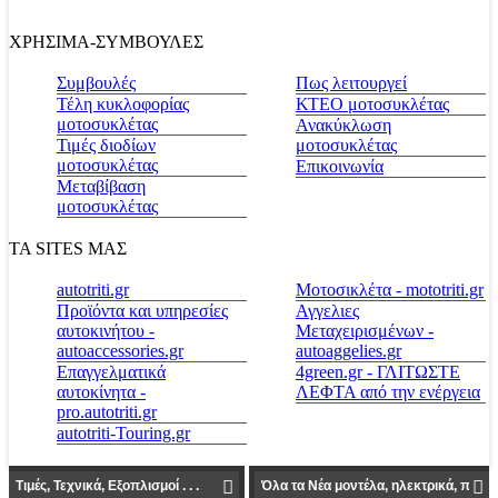
ΧΡΗΣΙΜΑ-ΣΥΜΒΟΥΛΕΣ
Συμβουλές
Πως λειτουργεί
Τέλη κυκλοφορίας
ΚΤΕΟ μοτοσυκλέτας
μοτοσυκλέτας
Ανακύκλωση
Τιμές διοδίων
μοτοσυκλέτας
μοτοσυκλέτας
Επικοινωνία
Μεταβίβαση
μοτοσυκλέτας
ΤΑ SITES ΜΑΣ
autotriti.gr
Μοτοσικλέτα - mototriti.gr
Προϊόντα και υπηρεσίες
Αγγελιες
αυτοκινήτου -
Μεταχειρισμένων -
autoaccessories.gr
autoaggelies.gr
Επαγγελματικά
4green.gr - ΓΛΙΤΩΣΤΕ
αυτοκίνητα -
ΛΕΦΤΑ από την ενέργεια
pro.autotriti.gr
autotriti-Touring.gr