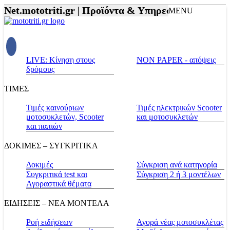
Net.mototriti.gr |
Προϊόντα & Υπηρεσίες |
Αξεσουάρ
MENU
LIVE: Κίνηση στους
NON PAPER - απόψεις
δρόμους
ΤΙΜΕΣ
Τιμές καινούριων
Τιμές ηλεκτρικών Scooter
μοτοσυκλετών, Scooter
και μοτοσυκλετών
και παπιών
ΔΟΚΙΜΕΣ – ΣΥΓΚΡΙΤΙΚΑ
Δοκιμές
Σύγκριση ανά κατηγορία
Συγκριτικά test και
Σύγκριση 2 ή 3 μοντέλων
Αγοραστικά θέματα
ΕΙΔΗΣΕΙΣ – ΝΕΑ ΜΟΝΤΕΛΑ
Ροή ειδήσεων
Αγορά νέας μοτοσυκλέτας