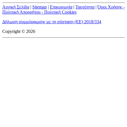
Αρχική Σελίδα
|
Sitemap
|
Επικοινωνία
|
Ταυτότητα
|
Όροι Χρήσης -
Πολιτική Απορρήτου - Πολιτική Cookies
Δήλωση συμμόρφωσης με τη σύσταση (ΕΕ) 2018/334
Copyright © 2026
mototriti.gr | Ταυτότητα
Επωνυμία Επιχείρησης:
AUTO ΤΡΙΤΗ ΑΕ
Έδρα - Γραφεία:
Λεωφόρος Αμαρουσίου 14 - Νέο Ηράκλειο,
Τ.Κ. 141 22
Νομική Μορφή:
ΕΚΔΟΤΙΚΗ ΕΤΑΙΡΕΙΑ
Α.Φ.Μ.:
998384177
Δ.Ο.Υ.:
ΚΕΦΟΔΕ
Στοιχεία Επικοινωνίας:
E-mail:
info@mototriti.gr
Τηλέφωνο:
211 1085500
Ιστοσελίδα:
www.mototriti.gr
Διοικητικά Στελέχη
Ιδιοκτήτες & Κύριοι Μέτοχοι:
Δανάη Τριανταφύλλη – Δάφνη
Τριανταφύλλη
Νόμιμος εκπρόσωπος - Διευθυντής:
Νίκος Καρανάσιος