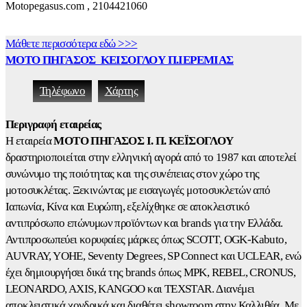
Motopegasus.com , 2104421060
Μάθετε περισσότερα εδώ >>>
ΜΟΤΟ ΠΗΓΑΣΟΣ ΚΕΙΣΟΓΛΟΥ Π.ΙΕΡΕΜΙΑΣ
Τηλέφωνο
Χάρτης
Περιγραφή εταιρείας
Η εταιρεία
ΜΟΤΟ ΠΗΓΑΣΟΣ Ι. Π. ΚΕΪΣΟΓΛΟΥ
δραστηριοποιείται στην ελληνική αγορά από το 1987 και αποτελεί
συνώνυμο της ποιότητας και της συνέπειας στον χώρο της
μοτοσυκλέτας. Ξεκινώντας με εισαγωγές μοτοσυκλετών από
Ιαπωνία, Κίνα και Ευρώπη, εξελίχθηκε σε αποκλειστικό
αντιπρόσωπο επώνυμων προϊόντων και brands για την Ελλάδα.
Αντιπροσωπεύει κορυφαίες μάρκες όπως SCOTT, OGK-Kabuto,
AUVRAY, YOHE, Seventy Degrees, SP Connect και UCLEAR, ενώ
έχει δημιουργήσει δικά της brands όπως MPK, REBEL, CRONUS,
LEONARDO, AXIS, KANGOO και TEXSTAR. Διανέμει
αποκλειστικά χονδρικά και διαθέτει showroom στην Καλλιθέα. Με