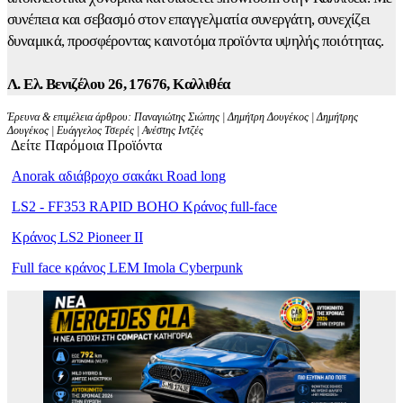
συνέπεια και σεβασμό στον επαγγελματία συνεργάτη, συνεχίζει
δυναμικά, προσφέροντας καινοτόμα προϊόντα υψηλής ποιότητας.
Λ. Ελ. Βενιζέλου 26, 17676, Καλλιθέα
Έρευνα & επιμέλεια άρθρου: Παναγιώτης Σιώπης | Δημήτρη Δουγέκος | Δημήτρης
Δουγέκος | Ευάγγελος Τσερές | Ανέστης Ιντζές
Δείτε Παρόμοια Προϊόντα
Anorak αδιάβροχο σακάκι Road long
LS2 - FF353 RAPID BOHO Κράνος full-face
Κράνος LS2 Pioneer II
Full face κράνος LEM Imola Cyberpunk