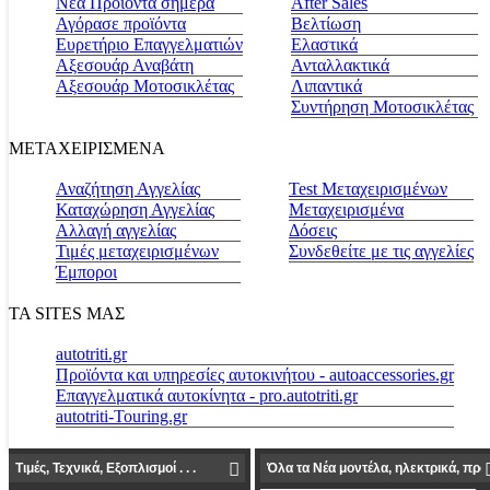
Νέα Προϊόντα σήμερα
Αfter Sales
Αγόρασε προϊόντα
Βελτίωση
Ευρετήριο Επαγγελματιών
Ελαστικά
Αξεσουάρ Αναβάτη
Ανταλλακτικά
Αξεσουάρ Μοτοσικλέτας
Λιπαντικά
Συντήρηση Μοτοσικλέτας
ΜΕΤΑΧΕΙΡΙΣΜΕΝΑ
Αναζήτηση Αγγελίας
Test Μεταχειρισμένων
Καταχώρηση Αγγελίας
Μεταχειρισμένα
Αλλαγή αγγελίας
Δόσεις
Τιμές μεταχειρισμένων
Συνδεθείτε με τις αγγελίες
Έμποροι
ΤΑ SITES ΜΑΣ
autotriti.gr
Προϊόντα και υπηρεσίες αυτοκινήτου - autoaccessories.gr
Επαγγελματικά αυτοκίνητα - pro.autotriti.gr
autotriti-Touring.gr