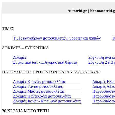
Autotriti.gr |
Net.mototriti.gr |
Π
ΤΙΜΕΣ
Τιμές καινούριων μοτοσυκλετών, Scooter και παπιών
Τ
ΔΟΚΙΜΕΣ – ΣΥΓΚΡΙΤΙΚΑ
Δοκιμές
Σύγκριση ανά κ
Συγκριτικά test και Αγοραστικά θέματα
Σύγκριση 2 ή 3
ΠΑΡΟΥΣΙΑΣΕΙΣ ΠΡΟΙΟΝΤΩΝ ΚΑΙ ΑΝΤΑΛΛΑΤΙΚΩΝ
Δοκιμές Κρανών μοτοσυκλέτας
Δοκιμές Ελα
Δοκιμές Γάντια μοτοσυκλέτας
Δοκιμές Αξε
Δοκιμές Μπότες μοτοσυκλέτας
Παρουσιάσεις
Δοκιμές Παντελόνια μοτοσυκλέτας
Παρουσιάσει
Δοκιμές Jacket - Μπουφάν μοτοσυκλέτας
Παρουσιάσει
30 ΧΡΟΝΙΑ MOTO ΤΡΙΤΗ