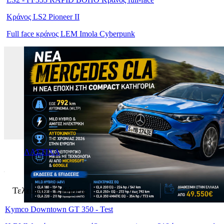
Κράνος LS2 Pioneer II
Full face κράνος LEM Imola Cyberpunk
ΛΑΣΤΙΧΑ
Τελευταίες Ειδήσεις
Kymco Downtown GT 350 - Test