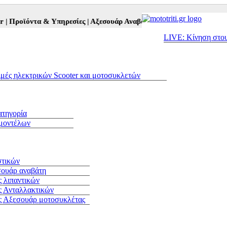
ροϊόντα & Υπηρεσίες |
Αξεσουάρ Αναβάτη και Μοτοσυκλέτας |
Μεταχ
LIVE: Κίνηση στο
ιμές ηλεκτρικών Scooter και μοτοσυκλετών
ατηγορία
 μοντέλων
στικών
σουάρ αναβάτη
 λιπαντικών
ς Ανταλλακτικών
ς Αξεσουάρ μοτοσυκλέτας