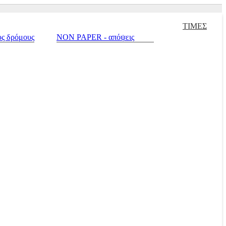
ειρισμένα |
Πράσινο σπίτι |
Touring |
Autotriti.gr |
Net.mototriti.gr |
ΤΙΜΕΣ
υς δρόμους
NON PAPER - απόψεις