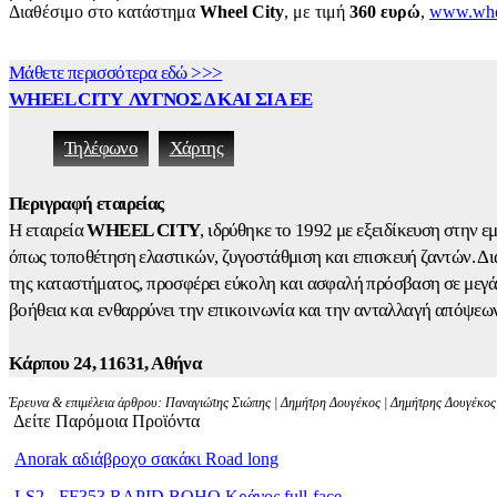
Διαθέσιμo στο κατάστημα
Wheel City
, με τιμή
360 ευρώ
,
www.whee
Μάθετε περισσότερα εδώ >>>
WHEEL CITY ΛΥΓΝΟΣ Δ ΚΑΙ ΣΙΑ ΕΕ
Τηλέφωνο
Χάρτης
Περιγραφή εταιρείας
Η εταιρεία
WHEEL CITY
, ιδρύθηκε το 1992 με εξειδίκευση στην
όπως τοποθέτηση ελαστικών, ζυγοστάθμιση και επισκευή ζαντών. 
της καταστήματος, προσφέρει εύκολη και ασφαλή πρόσβαση σε μεγάλ
βοήθεια και ενθαρρύνει την επικοινωνία και την ανταλλαγή απόψεω
Κάρπου 24, 11631, Αθήνα
Έρευνα & επιμέλεια άρθρου: Παναγιώτης Σιώπης | Δημήτρη Δουγέκος | Δημήτρης Δουγέκος |
Δείτε Παρόμοια Προϊόντα
Anorak αδιάβροχο σακάκι Road long
LS2 - FF353 RAPID BOHO Κράνος full-face