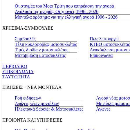
Οι στιγμές του Moto Τρίτη που επηρέασαν την αγορά
Ανάλυση της αγοράς: Οι χρονιές 1996 - 2026
Μοντέλα ορόσημα για την ελληνική αγορά 1996 - 2026
ΧΡΗΣΙΜΑ-ΣΥΜΒΟΥΛΕΣ
Συμβουλές
Πως λειτουργεί
Τέλη κυκλοφορίας μοτοσυκλέτας
ΚΤΕΟ μοτοσυκλέτας
Τιμές διοδίων μοτοσυκλέτας
Ανακύκλωση μοτοσυ
Μεταβίβαση μοτοσυκλέτας
Επικοινωνία
ΠΕΡΙΟΔΙΚΟ
ΕΠΙΚΟΙΝΩΝΙΑ
ΤΑΥΤΟΤΗΤΑ
ΕΙΔΗΣΕΙΣ – ΝΕΑ ΜΟΝΤΕΛΑ
Ροή ειδήσεων
Αγορά νέας μοτο
Αφίξεις νέων μοντέλων
Με δίπλωμα αυτο
Ηλεκτρικά Scooter & Μοτοσυκλέτες
Αγώνες
ΠΡΟΙΟΝΤΑ ΚΑΙ ΥΠΗΡΕΣΙΕΣ