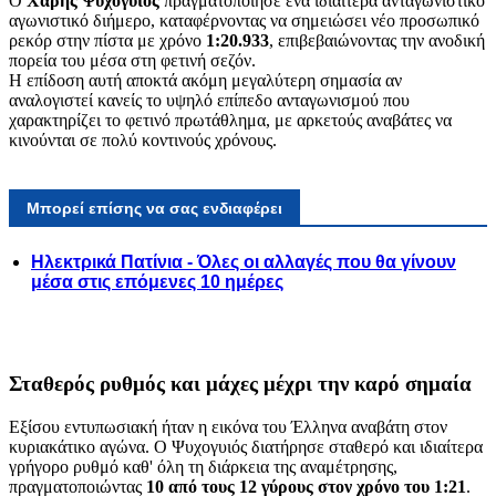
Ο
Χάρης Ψυχογυιός
πραγματοποίησε ένα ιδιαίτερα ανταγωνιστικό
αγωνιστικό διήμερο, καταφέρνοντας να σημειώσει νέο προσωπικό
ρεκόρ στην πίστα με χρόνο
1:20.933
, επιβεβαιώνοντας την ανοδική
πορεία του μέσα στη φετινή σεζόν.
Η επίδοση αυτή αποκτά ακόμη μεγαλύτερη σημασία αν
αναλογιστεί κανείς το υψηλό επίπεδο ανταγωνισμού που
χαρακτηρίζει το φετινό πρωτάθλημα, με αρκετούς αναβάτες να
κινούνται σε πολύ κοντινούς χρόνους.
Μπορεί επίσης να σας ενδιαφέρει
Ηλεκτρικά Πατίνια - Όλες οι αλλαγές που θα γίνουν
μέσα στις επόμενες 10 ημέρες
Σταθερός ρυθμός και μάχες μέχρι την καρό σημαία
Εξίσου εντυπωσιακή ήταν η εικόνα του Έλληνα αναβάτη στον
κυριακάτικο αγώνα. Ο Ψυχογυιός διατήρησε σταθερό και ιδιαίτερα
γρήγορο ρυθμό καθ' όλη τη διάρκεια της αναμέτρησης,
πραγματοποιώντας
10 από τους 12 γύρους στον χρόνο του 1:21
.