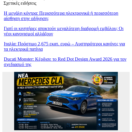
Σχετικές ειδήσεις
Η μεγάλη κόντρα: Περισσότερα ηλεκτρονικά ή περισσότερη
αίσθηση στην οδήγηση;
Γιατί οι κινητήρες αποκτούν μεγαλύτερη διαδρομή εμβόλου; Οι
νέοι κανονισμοί αλλάζουν
Ιταλία: Πρόστιμο 2,675 εκατ. ευρώ – Αυστηρότεροι κανόνες για
τα ηλεκτρικά πατίνια
Ducati Monster: Κέρδισε το Red Dot Design Award 2026 για τον
σχεδιασμό της