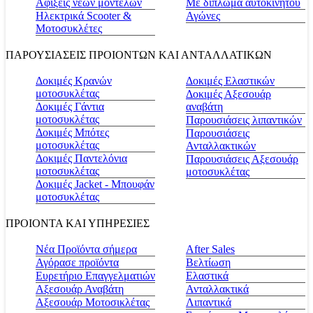
Αφίξεις νέων μοντέλων
Με δίπλωμα αυτοκινήτου
Ηλεκτρικά Scooter &
Αγώνες
Μοτοσυκλέτες
ΠΑΡΟΥΣΙΑΣΕΙΣ ΠΡΟΙΟΝΤΩΝ ΚΑΙ ΑΝΤΑΛΛΑΤΙΚΩΝ
Δοκιμές Κρανών
Δοκιμές Ελαστικών
μοτοσυκλέτας
Δοκιμές Αξεσουάρ
Δοκιμές Γάντια
αναβάτη
μοτοσυκλέτας
Παρουσιάσεις λιπαντικών
Δοκιμές Μπότες
Παρουσιάσεις
μοτοσυκλέτας
Ανταλλακτικών
Δοκιμές Παντελόνια
Παρουσιάσεις Αξεσουάρ
μοτοσυκλέτας
μοτοσυκλέτας
Δοκιμές Jacket - Μπουφάν
μοτοσυκλέτας
ΠΡΟΙΟΝΤΑ ΚΑΙ ΥΠΗΡΕΣΙΕΣ
Νέα Προϊόντα σήμερα
Αfter Sales
Αγόρασε προϊόντα
Βελτίωση
Ευρετήριο Επαγγελματιών
Ελαστικά
Αξεσουάρ Αναβάτη
Ανταλλακτικά
Αξεσουάρ Μοτοσικλέτας
Λιπαντικά