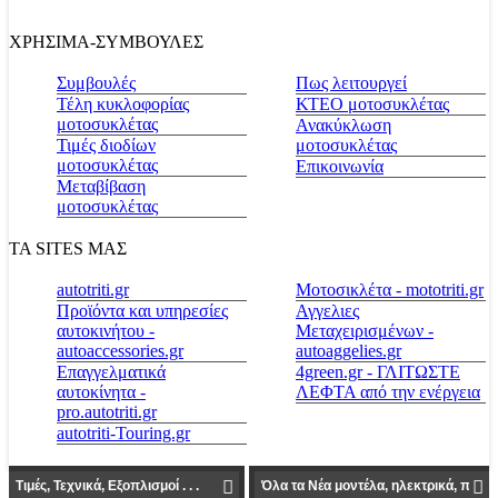
ΧΡΗΣΙΜΑ-ΣΥΜΒΟΥΛΕΣ
Συμβουλές
Πως λειτουργεί
Τέλη κυκλοφορίας
ΚΤΕΟ μοτοσυκλέτας
μοτοσυκλέτας
Ανακύκλωση
Τιμές διοδίων
μοτοσυκλέτας
μοτοσυκλέτας
Επικοινωνία
Μεταβίβαση
μοτοσυκλέτας
ΤΑ SITES ΜΑΣ
autotriti.gr
Μοτοσικλέτα - mototriti.gr
Προϊόντα και υπηρεσίες
Αγγελιες
αυτοκινήτου -
Μεταχειρισμένων -
autoaccessories.gr
autoaggelies.gr
Επαγγελματικά
4green.gr - ΓΛΙΤΩΣΤΕ
αυτοκίνητα -
ΛΕΦΤΑ από την ενέργεια
pro.autotriti.gr
autotriti-Touring.gr