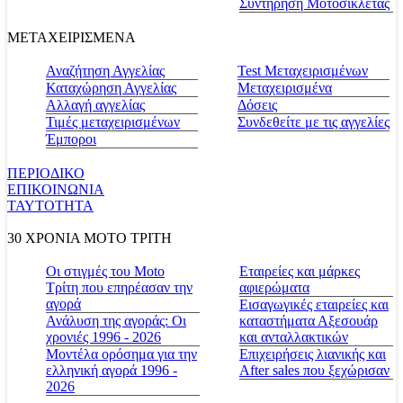
Συντήρηση Μοτοσικλέτας
ΜΕΤΑΧΕΙΡΙΣΜΕΝΑ
Αναζήτηση Αγγελίας
Test Μεταχειρισμένων
Καταχώρηση Αγγελίας
Μεταχειρισμένα
Αλλαγή αγγελίας
Δόσεις
Τιμές μεταχειρισμένων
Συνδεθείτε με τις αγγελίες
Έμποροι
ΠΕΡΙΟΔΙΚΟ
ΕΠΙΚΟΙΝΩΝΙΑ
ΤΑΥΤΟΤΗΤΑ
30 ΧΡΟΝΙΑ MOTO ΤΡΙΤΗ
Οι στιγμές του Moto
Εταιρείες και μάρκες
Τρίτη που επηρέασαν την
αφιερώματα
αγορά
Εισαγωγικές εταιρείες και
Ανάλυση της αγοράς: Οι
καταστήματα Αξεσουάρ
χρονιές 1996 - 2026
και ανταλλακτικών
Μοντέλα ορόσημα για την
Επιχειρήσεις λιανικής και
ελληνική αγορά 1996 -
After sales που ξεχώρισαν
2026