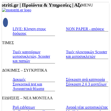
iti.gr |
Προϊόντα & Υπηρεσίες |
Αξεσουάρ Αναβάτη 
MENU
LIVE: Κίνηση στους
NON PAPER - απόψεις
δρόμους
ΤΙΜΕΣ
Τιμές καινούριων
Τιμές ηλεκτρικών Scooter
μοτοσυκλετών, Scooter
και μοτοσυκλετών
και παπιών
ΔΟΚΙΜΕΣ – ΣΥΓΚΡΙΤΙΚΑ
Δοκιμές
Σύγκριση ανά κατηγορία
Συγκριτικά test και
Σύγκριση 2 ή 3 μοντέλων
Αγοραστικά θέματα
ΕΙΔΗΣΕΙΣ – ΝΕΑ ΜΟΝΤΕΛΑ
Ροή ειδήσεων
Αγορά νέας μοτοσυκλέτας