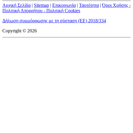
Αρχική Σελίδα
|
Sitemap
|
Επικοινωνία
|
Ταυτότητα
|
Όροι Χρήσης -
Πολιτική Απορρήτου - Πολιτική Cookies
Δήλωση συμμόρφωσης με τη σύσταση (ΕΕ) 2018/334
Copyright © 2026
mototriti.gr | Ταυτότητα
Επωνυμία Επιχείρησης:
AUTO ΤΡΙΤΗ ΑΕ
Έδρα - Γραφεία:
Λεωφόρος Αμαρουσίου 14 - Νέο Ηράκλειο,
Τ.Κ. 141 22
Νομική Μορφή:
ΕΚΔΟΤΙΚΗ ΕΤΑΙΡΕΙΑ
Α.Φ.Μ.:
998384177
Δ.Ο.Υ.:
ΚΕΦΟΔΕ
Στοιχεία Επικοινωνίας:
E-mail:
info@mototriti.gr
Τηλέφωνο:
211 1085500
Ιστοσελίδα:
www.mototriti.gr
Διοικητικά Στελέχη
Ιδιοκτήτες & Κύριοι Μέτοχοι:
Δανάη Τριανταφύλλη – Δάφνη
Τριανταφύλλη
Νόμιμος εκπρόσωπος - Διευθυντής:
Νίκος Καρανάσιος