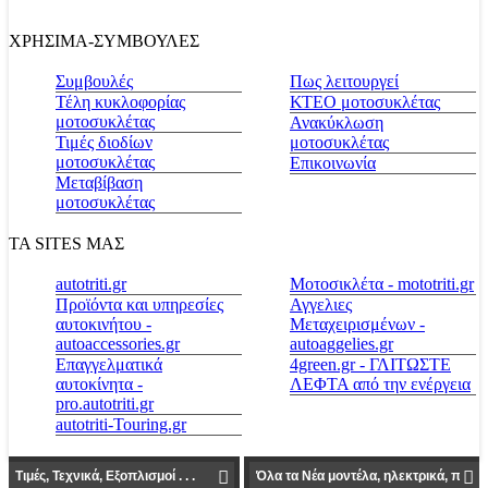
ΧΡΗΣΙΜΑ-ΣΥΜΒΟΥΛΕΣ
Συμβουλές
Πως λειτουργεί
Τέλη κυκλοφορίας
ΚΤΕΟ μοτοσυκλέτας
μοτοσυκλέτας
Ανακύκλωση
Τιμές διοδίων
μοτοσυκλέτας
μοτοσυκλέτας
Επικοινωνία
Μεταβίβαση
μοτοσυκλέτας
ΤΑ SITES ΜΑΣ
autotriti.gr
Μοτοσικλέτα - mototriti.gr
Προϊόντα και υπηρεσίες
Αγγελιες
αυτοκινήτου -
Μεταχειρισμένων -
autoaccessories.gr
autoaggelies.gr
Επαγγελματικά
4green.gr - ΓΛΙΤΩΣΤΕ
αυτοκίνητα -
ΛΕΦΤΑ από την ενέργεια
pro.autotriti.gr
autotriti-Touring.gr