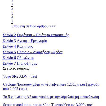
2
3
4
5
6
7
Επόμενη σελίδα άρθρου >>>
Σελίδα
2
Εμφάνιση – Ποιότητα κατασκευής
Σελίδα
3
Aνεση – Εργονομία
Σελίδα
4
Κινητήρας
Σελίδα
5
Πλαίσιο – Αναρτήσεις -Φρένα
Σελίδα
6
Οδηγώντας
Σελίδα
7
Η άποψή μας
Σχετικές ειδήσεις
Voge SR2 ADV - Test
Cyclone: Έσκασαν μύτη τα νέα adventure 125άρια και ξεκινούν
από 2.095 ευρώ
Τα 5 γυμνά της Α2 κατηγορίας με την χαμηλότερη κατανάλωση
Scooter, παπί και μοτοσυκλέτα: Τι αγοράζεις με 3.000 ευρώ;