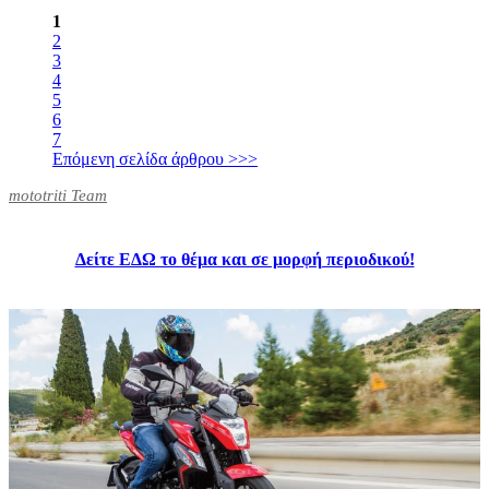
1
2
3
4
5
6
7
Επόμενη σελίδα άρθρου >>>
mototriti Team
Δείτε ΕΔΩ το θέμα και σε μορφή περιοδικού!