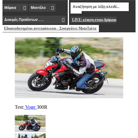
LIVE: κίνηση στους δρόμους
Εξουσιοδοτημένοι αντιπρόσωποι - Συνεργάτες MotoΤρίτη
Test:
Voge
300R