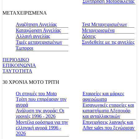
Συντήρηση Μοτοσικλέτας
ΜΕΤΑΧΕΙΡΙΣΜΕΝΑ
Αναζήτηση Αγγελίας
Test Μεταχειρισμένων
Καταχώρηση Αγγελίας
Μεταχειρισμένα
Αλλαγή αγγελίας
Δόσεις
Τιμές μεταχειρισμένων
Συνδεθείτε με τις αγγελίες
Έμποροι
ΠΕΡΙΟΔΙΚΟ
ΕΠΙΚΟΙΝΩΝΙΑ
ΤΑΥΤΟΤΗΤΑ
30 ΧΡΟΝΙΑ MOTO ΤΡΙΤΗ
Οι στιγμές του Moto
Εταιρείες και μάρκες
Τρίτη που επηρέασαν την
αφιερώματα
αγορά
Εισαγωγικές εταιρείες και
Ανάλυση της αγοράς: Οι
καταστήματα Αξεσουάρ
χρονιές 1996 - 2026
και ανταλλακτικών
Μοντέλα ορόσημα για την
Επιχειρήσεις λιανικής και
ελληνική αγορά 1996 -
After sales που ξεχώρισαν
2026