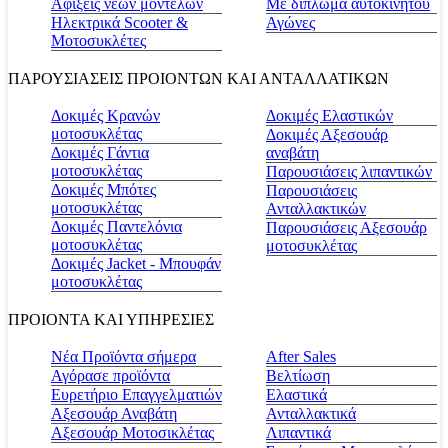
Αφίξεις νέων μοντέλων
Με δίπλωμα αυτοκινήτου
Ηλεκτρικά Scooter &
Αγώνες
Μοτοσυκλέτες
ΠΑΡΟΥΣΙΑΣΕΙΣ ΠΡΟΙΟΝΤΩΝ ΚΑΙ ΑΝΤΑΛΛΑΤΙΚΩΝ
Δοκιμές Κρανών
Δοκιμές Ελαστικών
μοτοσυκλέτας
Δοκιμές Αξεσουάρ
Δοκιμές Γάντια
αναβάτη
μοτοσυκλέτας
Παρουσιάσεις λιπαντικών
Δοκιμές Μπότες
Παρουσιάσεις
μοτοσυκλέτας
Ανταλλακτικών
Δοκιμές Παντελόνια
Παρουσιάσεις Αξεσουάρ
μοτοσυκλέτας
μοτοσυκλέτας
Δοκιμές Jacket - Μπουφάν
μοτοσυκλέτας
ΠΡΟΙΟΝΤΑ ΚΑΙ ΥΠΗΡΕΣΙΕΣ
Νέα Προϊόντα σήμερα
Αfter Sales
Αγόρασε προϊόντα
Βελτίωση
Ευρετήριο Επαγγελματιών
Ελαστικά
Αξεσουάρ Αναβάτη
Ανταλλακτικά
Αξεσουάρ Μοτοσικλέτας
Λιπαντικά