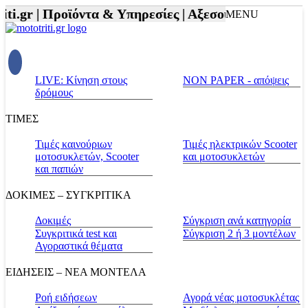
i.gr |
Προϊόντα & Υπηρεσίες |
Αξεσουάρ Αναβάτη κα
MENU
LIVE: Κίνηση στους
NON PAPER - απόψεις
δρόμους
ΤΙΜΕΣ
Τιμές καινούριων
Τιμές ηλεκτρικών Scooter
μοτοσυκλετών, Scooter
και μοτοσυκλετών
και παπιών
ΔΟΚΙΜΕΣ – ΣΥΓΚΡΙΤΙΚΑ
Δοκιμές
Σύγκριση ανά κατηγορία
Συγκριτικά test και
Σύγκριση 2 ή 3 μοντέλων
Αγοραστικά θέματα
ΕΙΔΗΣΕΙΣ – ΝΕΑ ΜΟΝΤΕΛΑ
Ροή ειδήσεων
Αγορά νέας μοτοσυκλέτας