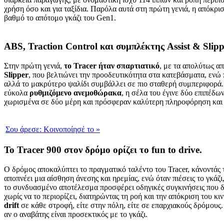
χρήση όσο και για ταξίδια. Παρόλα αυτά στη πρώτη γενιά, η απόκρι
βαθμό το απότομο γκάζι του Gen1.
ABS, Traction Control και συμπλέκτης Assist & Slipp
Στην πρώτη γενιά,
το
Tracer
ήταν σπαρτιατικό
, με τα απολύτως α
Slipper
, που βελτιώνει την προοδευτικότητα στα κατεβάσματα, εν
αλλά το μακρύτερο ψαλίδι συμβάλλει σε πιο σταθερή συμπεριφορά.
εύκολα
ρυθμιζόμενο
ανεμοθώρακα
, η σέλα του έγινε δύο επιπέδ
χωρισμένα σε δύο μέρη και πρόσφεραν καλύτερη πληροφόρηση και 
Σου άρεσε:
Κοινοποίησέ το
»
Το Tracer 900 στον δρόμο ορίζει το fun to drive.
Ο δρόμος αποκαλύπτει το πραγματικό ταλέντο του Tracer, κάνοντάς 
αποπνέει μια αίσθηση άνεσης και ηρεμίας, ενώ όταν πιέσεις το γκά
το συνδυασμένο αποτέλεσμα προσφέρει οδηγικές συγκινήσεις που δύ
χωρίς να το περιορίζει, διατηρώντας τη ροή και την απόκριση του κ
drift
σε κάθε στροφή, είτε στην πόλη, είτε σε επαρχιακούς δρόμου
αν ο αναβάτης είναι προσεκτικός με το γκάζι.