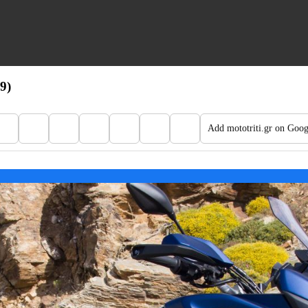
9)
Add mototriti.gr on Goog