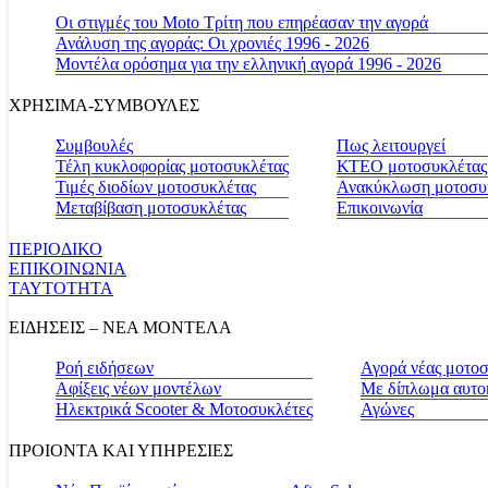
Οι στιγμές του Moto Τρίτη που επηρέασαν την αγορά
Ανάλυση της αγοράς: Οι χρονιές 1996 - 2026
Μοντέλα ορόσημα για την ελληνική αγορά 1996 - 2026
ΧΡΗΣΙΜΑ-ΣΥΜΒΟΥΛΕΣ
Συμβουλές
Πως λειτουργεί
Τέλη κυκλοφορίας μοτοσυκλέτας
ΚΤΕΟ μοτοσυκλέτας
Τιμές διοδίων μοτοσυκλέτας
Ανακύκλωση μοτοσυ
Μεταβίβαση μοτοσυκλέτας
Επικοινωνία
ΠΕΡΙΟΔΙΚΟ
ΕΠΙΚΟΙΝΩΝΙΑ
ΤΑΥΤΟΤΗΤΑ
ΕΙΔΗΣΕΙΣ – ΝΕΑ ΜΟΝΤΕΛΑ
Ροή ειδήσεων
Αγορά νέας μοτο
Αφίξεις νέων μοντέλων
Με δίπλωμα αυτο
Ηλεκτρικά Scooter & Μοτοσυκλέτες
Αγώνες
ΠΡΟΙΟΝΤΑ ΚΑΙ ΥΠΗΡΕΣΙΕΣ