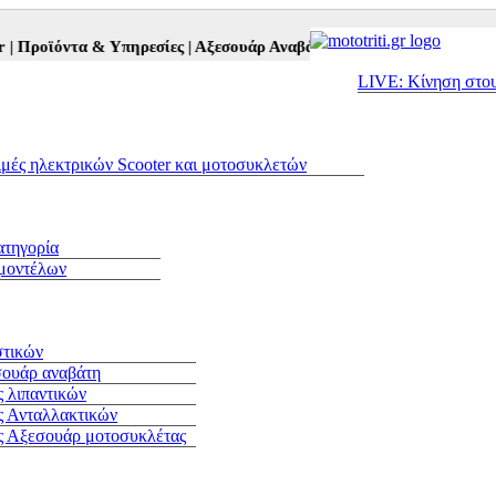
ϊόντα & Υπηρεσίες |
Αξεσουάρ Αναβάτη και Μοτοσυκλέτας |
Μεταχει
LIVE: Κίνηση στο
ιμές ηλεκτρικών Scooter και μοτοσυκλετών
ατηγορία
 μοντέλων
στικών
σουάρ αναβάτη
 λιπαντικών
ς Ανταλλακτικών
ς Αξεσουάρ μοτοσυκλέτας