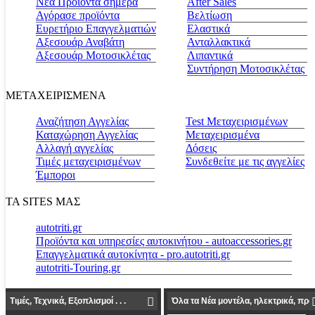
Νέα Προϊόντα σήμερα
Αfter Sales
Αγόρασε προϊόντα
Βελτίωση
Ευρετήριο Επαγγελματιών
Ελαστικά
Αξεσουάρ Αναβάτη
Ανταλλακτικά
Αξεσουάρ Μοτοσικλέτας
Λιπαντικά
Συντήρηση Μοτοσικλέτας
ΜΕΤΑΧΕΙΡΙΣΜΕΝΑ
Αναζήτηση Αγγελίας
Test Μεταχειρισμένων
Καταχώρηση Αγγελίας
Μεταχειρισμένα
Αλλαγή αγγελίας
Δόσεις
Τιμές μεταχειρισμένων
Συνδεθείτε με τις αγγελίες
Έμποροι
ΤΑ SITES ΜΑΣ
autotriti.gr
Προϊόντα και υπηρεσίες αυτοκινήτου - autoaccessories.gr
Επαγγελματικά αυτοκίνητα - pro.autotriti.gr
autotriti-Touring.gr