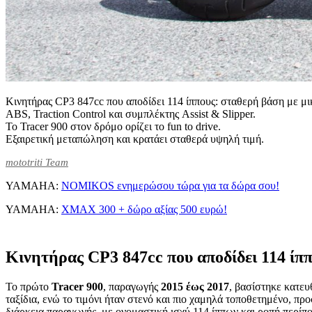
Κινητήρας CP3 847cc που αποδίδει 114 ίππους: σταθερή βάση με μι
ABS, Traction Control και συμπλέκτης Assist & Slipper.
Το Tracer 900 στον δρόμο ορίζει το fun to drive.
Εξαιρετική μεταπώληση και κρατάει σταθερά υψηλή τιμή.
mototriti Team
YAMAHA:
NOMIKOS ενημερώσου τώρα για τα δώρα σου!
YAMAHA:
XMAX 300 + δώρο αξίας 500 ευρώ!
Κινητήρας CP3 847cc που αποδίδει 114 ίππ
Το πρώτο
Tracer 900
, παραγωγής
2015 έως 2017
, βασίστηκε κατε
ταξίδια, ενώ το τιμόνι ήταν στενό και πιο χαμηλά τοποθετημένο, π
διάρκεια παραγωγής, με ονομαστική ισχύ 114 ίππων και ροπή περίπο