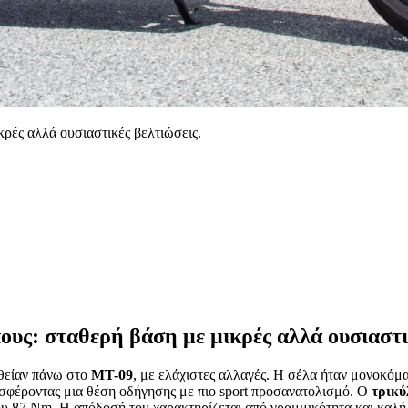
κρές αλλά ουσιαστικές βελτιώσεις.
ους: σταθερή βάση με μικρές αλλά ουσιαστι
υθείαν πάνω στο
MT-09
, με ελάχιστες αλλαγές. Η σέλα ήταν μονοκόμ
ροσφέροντας μια θέση οδήγησης με πιο sport προσανατολισμό. Ο
τρικύ
υ 87 Nm. Η απόδοσή του χαρακτηρίζεται από γραμμικότητα και καλή ε