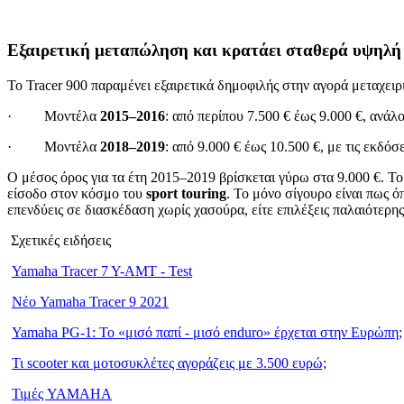
Εξαιρετική μεταπώληση και κρατάει σταθερά υψηλή 
Το Tracer 900 παραμένει εξαιρετικά δημοφιλής στην αγορά μεταχει
· Μοντέλα
2015–2016
: από περίπου 7.500 € έως 9.000 €, ανάλο
· Μοντέλα
2018–2019
: από 9.000 € έως 10.500 €, με τις εκδό
Ο μέσος όρος για τα έτη 2015–2019 βρίσκεται γύρω στα 9.000 €. Το
είσοδο στον κόσμο του
sport touring
. Το μόνο σίγουρο είναι πως όπ
επενδύεις σε διασκέδαση χωρίς χασούρα, είτε επιλέξεις παλαιότερης 
Σχετικές ειδήσεις
Yamaha Tracer 7 Y-AMT - Test
Νέο Yamaha Tracer 9 2021
Yamaha PG-1: Το «μισό παπί - μισό enduro» έρχεται στην Ευρώπη;
Τι scooter και μοτοσυκλέτες αγοράζεις με 3.500 ευρώ;
Τιμές YAMAHA