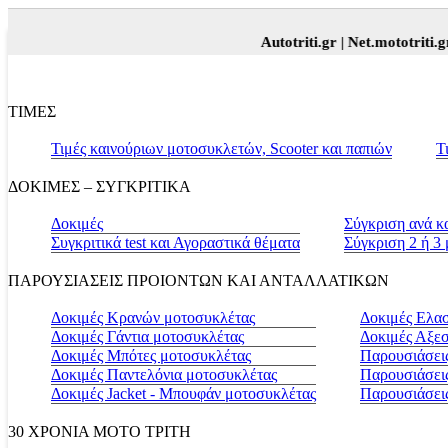
Autotriti.gr |
Net.mototriti.gr |
Προ
ΤΙΜΕΣ
Τιμές καινούριων μοτοσυκλετών, Scooter και παπιών
Τ
ΔΟΚΙΜΕΣ – ΣΥΓΚΡΙΤΙΚΑ
Δοκιμές
Σύγκριση ανά κ
Συγκριτικά test και Αγοραστικά θέματα
Σύγκριση 2 ή 3
ΠΑΡΟΥΣΙΑΣΕΙΣ ΠΡΟΙΟΝΤΩΝ ΚΑΙ ΑΝΤΑΛΛΑΤΙΚΩΝ
Δοκιμές Κρανών μοτοσυκλέτας
Δοκιμές Ελα
Δοκιμές Γάντια μοτοσυκλέτας
Δοκιμές Αξε
Δοκιμές Μπότες μοτοσυκλέτας
Παρουσιάσεις
Δοκιμές Παντελόνια μοτοσυκλέτας
Παρουσιάσει
Δοκιμές Jacket - Μπουφάν μοτοσυκλέτας
Παρουσιάσει
30 ΧΡΟΝΙΑ MOTO ΤΡΙΤΗ