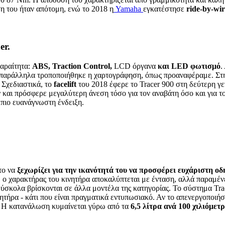
ση του ήταν απότομη, ενώ το 2018 η
Yamaha
εγκατέστησε
ride
-
by
-
wir
er.
παραίτητα:
ABS
,
Traction
Control
,
LCD όργανα
και
LED
φωτισμό
.
ώ παράλληλα τροποποιήθηκε η χαρτογράφηση, όπως προαναφέραμε. Στη
 Σχεδιαστικά, το
facelift
του 2018 έφερε το Tracer 900 στη δεύτερη γε
ων και πρόσφερε μεγαλύτερη άνεση τόσο για τον αναβάτη όσο και για 
πιο ευανάγνωστη ένδειξη.
το να
ξεχωρίζει για την ικανότητά του να προσφέρει ευχάριστη ο
ζι, ο χαρακτήρας του κινητήρα αποκαλύπτεται με ένταση, αλλά παραμέ
σκολα βρίσκονται σε άλλα μοντέλα της κατηγορίας. Το σύστημα Tract
ινητήρα - κάτι που είναι πραγματικά εντυπωσιακό. Αν το απενεργοποιή
ς. Η κατανάλωση κυμαίνεται γύρω από τα
6,5 λίτρα ανά 100 χιλιόμετ