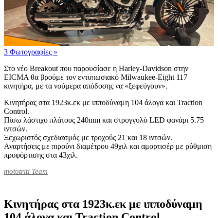
3 Φωτογραφίες
»
Στο νέο Breakout που παρουσίασε η Harley-Davidson στην
EICMA θα βρούμε τον εντυπωσιακό Milwaukee-Eight 117
κινητήρα, με τα νούμερα απόδοσης να «ξεφεύγουν».
Κινητήρας στα 1923κ.εκ με ιπποδύναμη 104 άλογα και Traction
Control.
Πίσω λάστιχο πλάτους 240mm και στρογγυλό LED φανάρι 5.75
ιντσών.
Ξεχωριστός σχεδιασμός με τροχούς 21 και 18 ιντσών.
Αναρτήσεις με πιρούνι διαμέτρου 49χιλ και αμορτισέρ με ρύθμιση
προφόρτισης στα 43χιλ.
mototriti Team
Κινητήρας στα 1923κ.εκ με ιπποδύναμη
104 άλογα και Traction Control