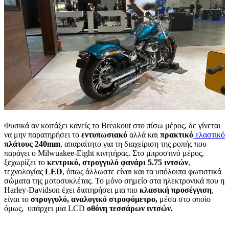
Φυσικά αν κοιτάξει κανείς το Breakout στο πίσω μέρος, δε γίνεται
να μην παρατηρήσει το
εντυπωσιακό
αλλά και
πρακτικό
ελαστικό
πλάτους 240
mm
, απαραίτητο για τη διαχείριση της ροπής που
παράγει ο Milwuakee-Eight κινητήρας. Στο μπροστινό μέρος,
ξεχωρίζει το
κεντρικό, στρογγυλό φανάρι 5.75 ιντσών
,
τεχνολογίας
LED
, όπως άλλωστε είναι και τα υπόλοιπα φωτιστικά
σώματα της μοτοσυκλέτας. Το μόνο σημείο στα ηλεκτρονικά που η
Harley-Davidson έχει διατηρήσει μια πιο
κλασική προσέγγιση
,
είναι το
στρογγυλό, αναλογικό στροφόμετρο,
μέσα στο οποίο
όμως, υπάρχει μια LCD
οθόνη τεσσάρων ιντσών.