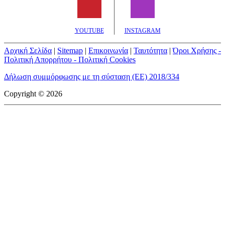
YOUTUBE
INSTAGRAM
Αρχική Σελίδα
|
Sitemap
|
Επικοινωνία
|
Ταυτότητα
|
Όροι Χρήσης -
Πολιτική Απορρήτου - Πολιτική Cookies
Δήλωση συμμόρφωσης με τη σύσταση (ΕΕ) 2018/334
Copyright © 2026
mototriti.gr | Ταυτότητα
Επωνυμία Επιχείρησης:
AUTO ΤΡΙΤΗ ΑΕ
Έδρα - Γραφεία:
Λεωφόρος Αμαρουσίου 14 - Νέο Ηράκλειο,
Τ.Κ. 141 22
Νομική Μορφή:
ΕΚΔΟΤΙΚΗ ΕΤΑΙΡΕΙΑ
Α.Φ.Μ.:
998384177
Δ.Ο.Υ.:
ΚΕΦΟΔΕ
Στοιχεία Επικοινωνίας:
E-mail:
info@mototriti.gr
Τηλέφωνο:
211 1085500
Ιστοσελίδα:
www.mototriti.gr