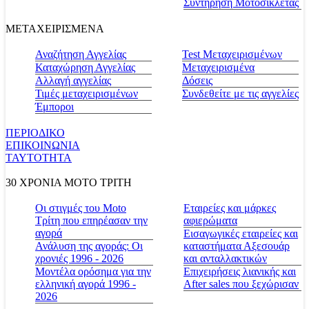
Συντήρηση Μοτοσικλέτας
ΜΕΤΑΧΕΙΡΙΣΜΕΝΑ
Αναζήτηση Αγγελίας
Test Μεταχειρισμένων
Καταχώρηση Αγγελίας
Μεταχειρισμένα
Αλλαγή αγγελίας
Δόσεις
Τιμές μεταχειρισμένων
Συνδεθείτε με τις αγγελίες
Έμποροι
ΠΕΡΙΟΔΙΚΟ
ΕΠΙΚΟΙΝΩΝΙΑ
ΤΑΥΤΟΤΗΤΑ
30 ΧΡΟΝΙΑ MOTO ΤΡΙΤΗ
Οι στιγμές του Moto
Εταιρείες και μάρκες
Τρίτη που επηρέασαν την
αφιερώματα
αγορά
Εισαγωγικές εταιρείες και
Ανάλυση της αγοράς: Οι
καταστήματα Αξεσουάρ
χρονιές 1996 - 2026
και ανταλλακτικών
Μοντέλα ορόσημα για την
Επιχειρήσεις λιανικής και
ελληνική αγορά 1996 -
After sales που ξεχώρισαν
2026