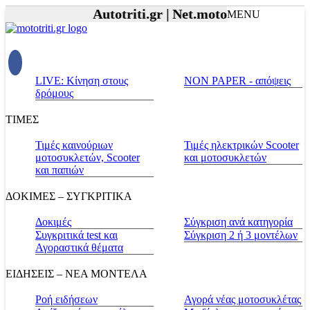
Autotriti.gr |
Net.mototriti.gr |
Προϊόν
MENU
LIVE: Κίνηση στους
NON PAPER - απόψεις
δρόμους
ΤΙΜΕΣ
Τιμές καινούριων
Τιμές ηλεκτρικών Scooter
μοτοσυκλετών, Scooter
και μοτοσυκλετών
και παπιών
ΔΟΚΙΜΕΣ – ΣΥΓΚΡΙΤΙΚΑ
Δοκιμές
Σύγκριση ανά κατηγορία
Συγκριτικά test και
Σύγκριση 2 ή 3 μοντέλων
Αγοραστικά θέματα
ΕΙΔΗΣΕΙΣ – ΝΕΑ ΜΟΝΤΕΛΑ
Ροή ειδήσεων
Αγορά νέας μοτοσυκλέτας