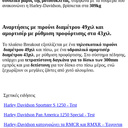
συνολικό βάρος της μοτοσυκλέτας
, σύμφωνα με τα νούμερα που
ανακοινώνει η Harley-Davidson, βρίσκεται στα
309
kg
Αναρτήσεις με πιρούνι διαμέτρου 49χιλ και
αμορτισέρ με ρύθμιση προφόρτισης στα 43χιλ.
Το πλαίσιο Breakout εξοπλίζεται με ένα
τηλεσκοπικό πιρούνι
διαμέτρου 49χιλ
και πίσω, με ένα
υδραυλικό αμορτισέρ
διαμέτρου 43χιλ
, με ρύθμιση προφόρτισης. Στο σύστημα πέδησης,
υπάρχει μια
τετραπίστονη δαγκάνα για το δίσκο των 300
mm
εμπρός και μια
διπίστονη
για τον δίσκο στο πίσω μέρος, ενώ
ξεχωρίζουν οι μεγάλες ζάντες από χυτό αλουμίνιο.
Σχετικές ειδήσεις
Harley Davidson Sportster S 1250 - Test
Harley Davidson Pan America 1250 Special - Test
Harley-Davidson κατοχυρώνει τα RMCR και RMXR – Έρχονται