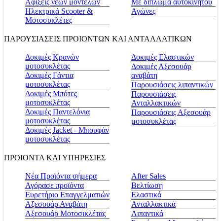
Αφίξεις νέων μοντέλων
Με δίπλωμα αυτοκινήτου
Ηλεκτρικά Scooter &
Αγώνες
Μοτοσυκλέτες
ΠΑΡΟΥΣΙΑΣΕΙΣ ΠΡΟΙΟΝΤΩΝ ΚΑΙ ΑΝΤΑΛΛΑΤΙΚΩΝ
Δοκιμές Κρανών
Δοκιμές Ελαστικών
μοτοσυκλέτας
Δοκιμές Αξεσουάρ
Δοκιμές Γάντια
αναβάτη
μοτοσυκλέτας
Παρουσιάσεις λιπαντικών
Δοκιμές Μπότες
Παρουσιάσεις
μοτοσυκλέτας
Ανταλλακτικών
Δοκιμές Παντελόνια
Παρουσιάσεις Αξεσουάρ
μοτοσυκλέτας
μοτοσυκλέτας
Δοκιμές Jacket - Μπουφάν
μοτοσυκλέτας
ΠΡΟΙΟΝΤΑ ΚΑΙ ΥΠΗΡΕΣΙΕΣ
Νέα Προϊόντα σήμερα
Αfter Sales
Αγόρασε προϊόντα
Βελτίωση
Ευρετήριο Επαγγελματιών
Ελαστικά
Αξεσουάρ Αναβάτη
Ανταλλακτικά
Αξεσουάρ Μοτοσικλέτας
Λιπαντικά