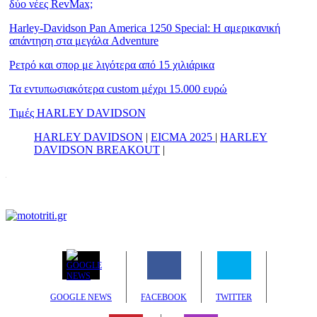
δύο νέες RevMax;
Harley-Davidson Pan America 1250 Special: Η αμερικανική
απάντηση στα μεγάλα Adventure
Ρετρό και σπορ με λιγότερα από 15 χιλιάρικα
Τα εντυπωσιακότερα custom μέχρι 15.000 ευρώ
Τιμές HARLEY DAVIDSON
HARLEY DAVIDSON
|
EICMA 2025
|
HARLEY
DAVIDSON BREAKOUT
|
GOOGLE NEWS
FACEBOOK
TWITTER