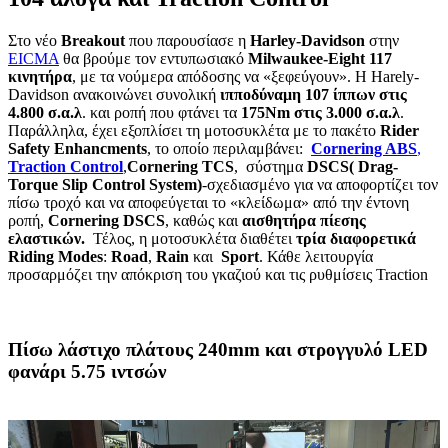
Στο νέο
Breakout
που παρουσίασε η
Harley-Davidson
στην
EICMA
θα βρούμε τον εντυπωσιακό
Milwaukee-Eight 117
κινητήρα
, με τα νούμερα απόδοσης να «ξεφεύγουν». Η Harely-
Davidson ανακοινώνει συνολική
ιπποδύναμη 107 ίππων στις
4.800 σ.α.λ
. και ροπή που φτάνει τα
175
Nm στις 3.000 σ.α.λ
.
Παράλληλα, έχει εξοπλίσει τη μοτοσυκλέτα με το πακέτο
Rider
Safety Enhancments
, το οποίο περιλαμβάνει:
Cornering ABS
,
Traction Control
,
Cornering TCS
, σύστημα
DSCS( Drag-
Torque Slip Control System)
-σχεδιασμένο για να αποφορτίζει τον
πίσω τροχό και να αποφεύγεται το «κλείδωμα» από την έντονη
ροπή,
Cornering DSCS
, καθώς και
αισθητήρα πίεσης
ελαστικών.
Τέλος, η μοτοσυκλέτα διαθέτει
τρία διαφορετικά
Riding Modes
:
Road
,
Rain
και
Sport
. Κάθε λειτουργία
προσαρμόζει την απόκριση του γκαζιού και τις ρυθμίσεις Traction
Πίσω λάστιχο πλάτους 240mm και στρογγυλό LED
φανάρι 5.75 ιντσών