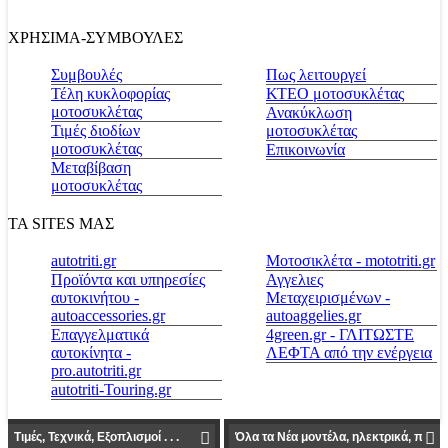
ΧΡΗΣΙΜΑ-ΣΥΜΒΟΥΛΕΣ
Συμβουλές
Πως λειτουργεί
Τέλη κυκλοφορίας
ΚΤΕΟ μοτοσυκλέτας
μοτοσυκλέτας
Ανακύκλωση
Τιμές διοδίων
μοτοσυκλέτας
μοτοσυκλέτας
Επικοινωνία
Μεταβίβαση
μοτοσυκλέτας
ΤΑ SITES ΜΑΣ
autotriti.gr
Μοτοσικλέτα - mototriti.gr
Προϊόντα και υπηρεσίες
Αγγελιες
αυτοκινήτου -
Μεταχειρισμένων -
autoaccessories.gr
autoaggelies.gr
Επαγγελματικά
4green.gr - ΓΛΙΤΩΣΤΕ
αυτοκίνητα -
ΛΕΦΤΑ από την ενέργεια
pro.autotriti.gr
autotriti-Touring.gr