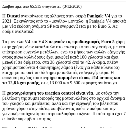
Διαβάστηκε από 65.515 αναγνώστες (3/12/2020)
H
Ducati
ανακοίνωσε τις αλλαγές στην σειρά
Panigale V4
για το
2021. Ξεκινώντας από το «μεγάλο» μοντέλο, η Panigale V4 αποκτά
μια νέα έκδοση ονόματι SP και εναρμονίζεται με το Euro 5. Ας
δούμε αναλυτικά.
Τα μοντέλα V4 και V4 S
περνούν τις προδιαγραφές Euro 5
χάρη
στην χρήση νέων καταλυτών στο εσωτερικό του σιγαστήρα, με νέα
επίστρωση ευγενών μετάλλων, ενώ το μήκος των αυλών εξαγωγής
στους πίσω κυλίνδρους έχει μειωθεί κατά 100 χιλιοστά και έχει
μειωθεί σε διάμετρο, στα 38 χιλιοστά από τα 42. Ακόμα, πλέον
χρησιμοποιούνται 4 αισθητήρες λάμδα (ένας για κάθε κύλινδρο)
και χρησιμοποιείται σύστημα μεταβλητής εισαγωγής αέρα. Η
απόδοση ισχύος του κινητήρα
παραμένει στους 214 ίππους και
τα 12,6 kgm ροπής
, στις 13.000 και 9.500 στροφές αντίστοιχα.
Η
χαρτογράφηση του traction control είναι νέα,
με στόχο την
βελτίωση της συμπεριφοράς της μοτοσυκλέτας στο αρχικό άνοιγμα
του γκαζιού και μετέπειτα, αλλά και την εξαγωγή του βέλτιστου
χρόνου γύρου στην πίστα, λαμβάνοντας υπόψιν ακόμα και την
γωνιακή επιτάχυνση του στροφαλοφόρου άξονα. Το σύστημα έχει 7
επίπεδα παρεμβατικότητας.