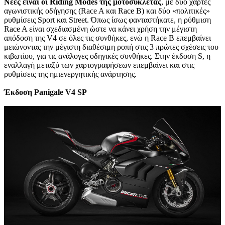
Νέες είναι οι Riding Modes της μοτοσυκλέτας
, με δύο χάρτες
αγωνιστικής οδήγησης (Race A και Race B) και δύο «πολιτικές»
ρυθμίσεις Sport και Street. Όπως ίσως φανταστήκατε, η ρύθμιση
Race A είναι σχεδιασμένη ώστε να κάνει χρήση την μέγιστη
απόδοση της V4 σε όλες τις συνθήκες, ενώ η Race B επεμβαίνει
μειώνοντας την μέγιστη διαθέσιμη ροπή στις 3 πρώτες σχέσεις του
κιβωτίου, για τις ανάλογες οδηγικές συνθήκες. Στην έκδοση S, η
εναλλαγή μεταξύ των χαρτογραφήσεων επεμβαίνει και στις
ρυθμίσεις της ημιενεργητικής ανάρτησης.
Έκδοση
Panigale V4 SP