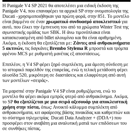
Η Panigale V4 SP 2021 θα αποτελέσει μια ειδική έκδοση της
Panigale V4, που επαναφέρει τα αρχικά SP στην ονοματολογία της
Ducati –χρησιμοποιήθηκαν για πρώτη φορά, στην 851. Το μοντέλο
είναι βαμμένο σε έναν
χρωματικό συνδυασμό αποκλειστικό
για
αυτό, που έλκει την έμπνευση του από τα χρώματα Winter Test της
αγωνιστικής ομάδας των SBK. Η άνω τιμονόπλακα είναι
κατασκευασμένη από billet αλουμίνιο και θα είναι αριθμημένη.
Ακόμα, η έκδοση θα εξοπλίζεται με:
Ζάντες από ανθρακονήματα
5 ακτινών,
τις δαγκάνες
Brembo Stylema R
μπροστά και τρόμπα
φρένου MCS με ρυθμιστή μανέτας εξ αποστάσεως.
Επιπλέον, η V4 SP φέρει ξηρό συμπλέκτη, μια άμεση σύνδεση με
το ιστορικό παρελθόν της εταιρείας, ενώ η τελική μετάδοση φέρει
αλυσίδα 520, μικρότερη σε διαστάσεις και ελαφρύτερη από αυτή
των μοντέλων «σειράς».
Τα μαρσπιέ στην Panigale V4 SP είναι ρυθμιζόμενα, ενώ το
μοντέλο θα φέρει ακόμα εμπρός φτερό από ανθρακόνημα. Ακόμα,
το SP
θα εξοπλίζεται με μια σειρά αξεσουάρ για αποκλειστική
χρήση στην πίστα,
όπως: Ανοικτό κάλυμμα συμπλέκτη από
ανθρακονήματα, κιτ αφαίρεσης βάσης πινακίδας και καθρεπτών και
το σύστημα τηλεμετρίας Ducati Data Analyzer + (DDA+) που
προσφέρει στον αναβάτη μια αναλυτική ματιά των επιδόσεων του
σε συνθήκες πίστας.