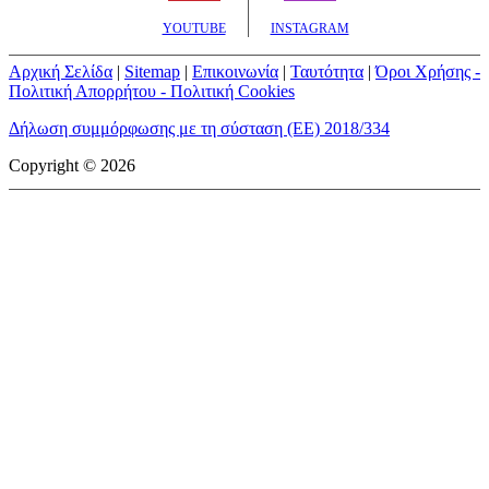
YOUTUBE
INSTAGRAM
Αρχική Σελίδα
|
Sitemap
|
Επικοινωνία
|
Ταυτότητα
|
Όροι Χρήσης -
Πολιτική Απορρήτου - Πολιτική Cookies
Δήλωση συμμόρφωσης με τη σύσταση (ΕΕ) 2018/334
Copyright © 2026
mototriti.gr | Ταυτότητα
Επωνυμία Επιχείρησης:
AUTO ΤΡΙΤΗ ΑΕ
Έδρα - Γραφεία:
Λεωφόρος Αμαρουσίου 14 - Νέο Ηράκλειο,
Τ.Κ. 141 22
Νομική Μορφή:
ΕΚΔΟΤΙΚΗ ΕΤΑΙΡΕΙΑ
Α.Φ.Μ.:
998384177
Δ.Ο.Υ.:
ΚΕΦΟΔΕ
Στοιχεία Επικοινωνίας:
E-mail:
info@mototriti.gr
Τηλέφωνο:
211 1085500
Ιστοσελίδα:
www.mototriti.gr
Διοικητικά Στελέχη