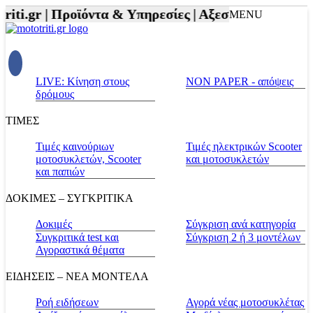
i.gr |
Προϊόντα & Υπηρεσίες |
Αξεσουάρ Αναβάτη κα
MENU
LIVE: Κίνηση στους
NON PAPER - απόψεις
δρόμους
ΤΙΜΕΣ
Τιμές καινούριων
Τιμές ηλεκτρικών Scooter
μοτοσυκλετών, Scooter
και μοτοσυκλετών
και παπιών
ΔΟΚΙΜΕΣ – ΣΥΓΚΡΙΤΙΚΑ
Δοκιμές
Σύγκριση ανά κατηγορία
Συγκριτικά test και
Σύγκριση 2 ή 3 μοντέλων
Αγοραστικά θέματα
ΕΙΔΗΣΕΙΣ – ΝΕΑ ΜΟΝΤΕΛΑ
Ροή ειδήσεων
Αγορά νέας μοτοσυκλέτας