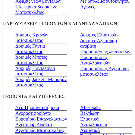
Αφίξεις νέων μοντέλων
Με δίπλωμα αυτοκινήτου
Ηλεκτρικά Scooter &
Αγώνες
Μοτοσυκλέτες
ΠΑΡΟΥΣΙΑΣΕΙΣ ΠΡΟΙΟΝΤΩΝ ΚΑΙ ΑΝΤΑΛΛΑΤΙΚΩΝ
Δοκιμές Κρανών
Δοκιμές Ελαστικών
μοτοσυκλέτας
Δοκιμές Αξεσουάρ
Δοκιμές Γάντια
αναβάτη
μοτοσυκλέτας
Παρουσιάσεις λιπαντικών
Δοκιμές Μπότες
Παρουσιάσεις
μοτοσυκλέτας
Ανταλλακτικών
Δοκιμές Παντελόνια
Παρουσιάσεις Αξεσουάρ
μοτοσυκλέτας
μοτοσυκλέτας
Δοκιμές Jacket - Μπουφάν
μοτοσυκλέτας
ΠΡΟΙΟΝΤΑ ΚΑΙ ΥΠΗΡΕΣΙΕΣ
Νέα Προϊόντα σήμερα
Αfter Sales
Αγόρασε προϊόντα
Βελτίωση
Ευρετήριο Επαγγελματιών
Ελαστικά
Αξεσουάρ Αναβάτη
Ανταλλακτικά
Αξεσουάρ Μοτοσικλέτας
Λιπαντικά