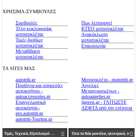
ΧΡΗΣΙΜΑ-ΣΥΜΒΟΥΛΕΣ
Συμβουλές
Πως λειτουργεί
Τέλη κυκλοφορίας
ΚΤΕΟ μοτοσυκλέτας
μοτοσυκλέτας
Ανακύκλωση
Τιμές διοδίων
μοτοσυκλέτας
μοτοσυκλέτας
Επικοινωνία
Μεταβίβαση
μοτοσυκλέτας
ΤΑ SITES ΜΑΣ
autotriti.gr
Μοτοσικλέτα - mototriti.gr
Προϊόντα και υπηρεσίες
Αγγελιες
αυτοκινήτου -
Μεταχειρισμένων -
autoaccessories.gr
autoaggelies.gr
Επαγγελματικά
4green.gr - ΓΛΙΤΩΣΤΕ
αυτοκίνητα -
ΛΕΦΤΑ από την ενέργεια
pro.autotriti.gr
autotriti-Touring.gr