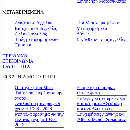
Συντήρηση Μοτοσικλέτας
ΜΕΤΑΧΕΙΡΙΣΜΕΝΑ
Αναζήτηση Αγγελίας
Test Μεταχειρισμένων
Καταχώρηση Αγγελίας
Μεταχειρισμένα
Αλλαγή αγγελίας
Δόσεις
Τιμές μεταχειρισμένων
Συνδεθείτε με τις αγγελίες
Έμποροι
ΠΕΡΙΟΔΙΚΟ
ΕΠΙΚΟΙΝΩΝΙΑ
ΤΑΥΤΟΤΗΤΑ
30 ΧΡΟΝΙΑ MOTO ΤΡΙΤΗ
Οι στιγμές του Moto
Εταιρείες και μάρκες
Τρίτη που επηρέασαν την
αφιερώματα
αγορά
Εισαγωγικές εταιρείες και
Ανάλυση της αγοράς: Οι
καταστήματα Αξεσουάρ
χρονιές 1996 - 2026
και ανταλλακτικών
Μοντέλα ορόσημα για την
Επιχειρήσεις λιανικής και
ελληνική αγορά 1996 -
After sales που ξεχώρισαν
2026