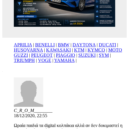
APRILIA
|
BENELLI
|
BMW
|
DAYTONA
|
DUCATI
|
HUSQVARNA
|
KAWASAKI
|
KTM
|
KYMCO
|
MOTO
GUZZI
|
PEUGEOT
|
PIAGGIO
|
SUZUKI
|
SYM
|
TRIUMPH
|
VOGE
|
YAMAHA
|
C_R_O_M________
18/12/2020, 22:55
Ωραία παιδιά τα digital κολπάκια αλλά αν δεν δοκιμαστεί η