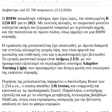
Διαβάστηκε από 65.700 αναγνώστες (3/12/2020)
Η
BMW
αποκάλυψε επίσημα, πριν λίγες ώρες, την ανανεωμένη
R
1250 RT
για το
2021
. Με εκτενείς αλλαγές, το τουριστικό μοντέλο
υπόσχεται ακόμη πιο ξεχωριστό τουρισμό με τεχνολογία αιχμής
και την πολυτέλεια σε πρώτο πλάνο, όπως αρμόζει σε μια BMW
κορυφής.
Η εμφάνιση της μοτοσυκλέτας έχει ανανεωθεί, με άμεσα διακριτή
την εντελώς αλλαγμένη εμπρός όψη, που είναι αρκετά πιο
γωνιώδης και επιθετική, ενώ και η αεροδυναμική έχει βελτιωθεί.
Το εμπρός φωτιστικό σώμα είναι
πλήρως LED
, με τον
προαιρετικό εξοπλισμό να περιλαμβάνει σύστημα
Adaptive
Turning Light,
που προσαρμόζει την δέσμη φωτός στο εσωτερικό
της εκάστοτε στροφής.
Πυρήνας της μοτοσυκλέτας παραμένει ο δικύλινδρος Boxer των
1.254 κ.εκ., ο οποίος αποδίδει
136 ίππους
και εναρμονίζεται
κανονικά με τις προδιαγραφές Euro5. Παράλληλα, ο κινητήρας
εξοπλίζεται και με το σύστημα μεταβλητής λειτουργίας βαλβίδων
ShiftCam, στους εκκεντροφόρους εισαγωγής για την βέλτιστη
απόδοση σε όλο το φάσμα στροφών.