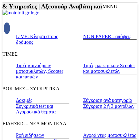
 Υπηρεσίες |
Αξεσουάρ Αναβάτη και Μοτοσυκλέτας 
MENU
LIVE: Κίνηση στους
NON PAPER - απόψεις
δρόμους
ΤΙΜΕΣ
Τιμές καινούριων
Τιμές ηλεκτρικών Scooter
μοτοσυκλετών, Scooter
και μοτοσυκλετών
και παπιών
ΔΟΚΙΜΕΣ – ΣΥΓΚΡΙΤΙΚΑ
Δοκιμές
Σύγκριση ανά κατηγορία
Συγκριτικά test και
Σύγκριση 2 ή 3 μοντέλων
Αγοραστικά θέματα
ΕΙΔΗΣΕΙΣ – ΝΕΑ ΜΟΝΤΕΛΑ
Ροή ειδήσεων
Αγορά νέας μοτοσυκλέτας