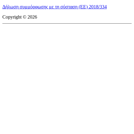
Δήλωση συμμόρφωσης με τη σύσταση (ΕΕ) 2018/334
Copyright © 2026
mototriti.gr | Ταυτότητα
Επωνυμία Επιχείρησης:
AUTO ΤΡΙΤΗ ΑΕ
Έδρα - Γραφεία:
Λεωφόρος Αμαρουσίου 14 - Νέο Ηράκλειο,
Τ.Κ. 141 22
Νομική Μορφή:
ΕΚΔΟΤΙΚΗ ΕΤΑΙΡΕΙΑ
Α.Φ.Μ.:
998384177
Δ.Ο.Υ.:
ΚΕΦΟΔΕ
Στοιχεία Επικοινωνίας:
E-mail:
info@mototriti.gr
Τηλέφωνο:
211 1085500
Ιστοσελίδα:
www.mototriti.gr
Διοικητικά Στελέχη
Ιδιοκτήτες & Κύριοι Μέτοχοι:
Δανάη Τριανταφύλλη – Δάφνη
Τριανταφύλλη
Νόμιμος εκπρόσωπος - Διευθυντής:
Νίκος Καρανάσιος
Διευθυντής σύνταξης:
Παναγιώτης Σιώπης
Διαχειριστής ονόματος τομέα:
ΑUTO ΤΡΙΤΗ Α.Ε.