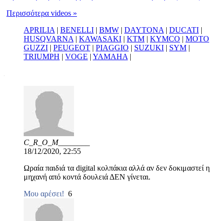
Περισσότερα videos »
APRILIA
|
BENELLI
|
BMW
|
DAYTONA
|
DUCATI
|
HUSQVARNA
|
KAWASAKI
|
KTM
|
KYMCO
|
MOTO
GUZZI
|
PEUGEOT
|
PIAGGIO
|
SUZUKI
|
SYM
|
TRIUMPH
|
VOGE
|
YAMAHA
|
C_R_O_M________
18/12/2020, 22:55
Ωραία παιδιά τα digital κολπάκια αλλά αν δεν δοκιμαστεί η
μηχανή από κοντά δουλειά ΔΕΝ γίνεται.
Μου αρέσει!
6