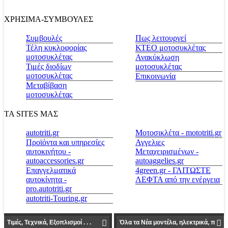
ΧΡΗΣΙΜΑ-ΣΥΜΒΟΥΛΕΣ
Συμβουλές
Πως λειτουργεί
Τέλη κυκλοφορίας
ΚΤΕΟ μοτοσυκλέτας
μοτοσυκλέτας
Ανακύκλωση
Τιμές διοδίων
μοτοσυκλέτας
μοτοσυκλέτας
Επικοινωνία
Μεταβίβαση
μοτοσυκλέτας
ΤΑ SITES ΜΑΣ
autotriti.gr
Μοτοσικλέτα - mototriti.gr
Προϊόντα και υπηρεσίες
Αγγελιες
αυτοκινήτου -
Μεταχειρισμένων -
autoaccessories.gr
autoaggelies.gr
Επαγγελματικά
4green.gr - ΓΛΙΤΩΣΤΕ
αυτοκίνητα -
ΛΕΦΤΑ από την ενέργεια
pro.autotriti.gr
autotriti-Touring.gr