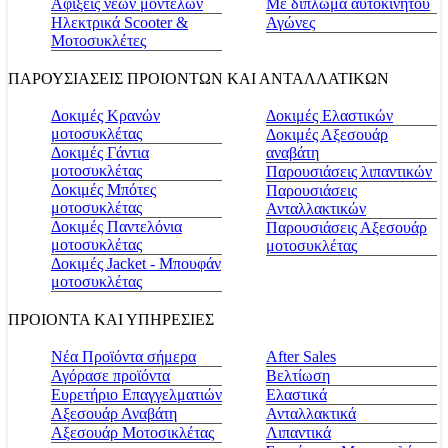
Αφίξεις νέων μοντέλων
Με δίπλωμα αυτοκινήτου
Ηλεκτρικά Scooter &
Αγώνες
Μοτοσυκλέτες
ΠΑΡΟΥΣΙΑΣΕΙΣ ΠΡΟΙΟΝΤΩΝ ΚΑΙ ΑΝΤΑΛΛΑΤΙΚΩΝ
Δοκιμές Κρανών
Δοκιμές Ελαστικών
μοτοσυκλέτας
Δοκιμές Αξεσουάρ
Δοκιμές Γάντια
αναβάτη
μοτοσυκλέτας
Παρουσιάσεις λιπαντικών
Δοκιμές Μπότες
Παρουσιάσεις
μοτοσυκλέτας
Ανταλλακτικών
Δοκιμές Παντελόνια
Παρουσιάσεις Αξεσουάρ
μοτοσυκλέτας
μοτοσυκλέτας
Δοκιμές Jacket - Μπουφάν
μοτοσυκλέτας
ΠΡΟΙΟΝΤΑ ΚΑΙ ΥΠΗΡΕΣΙΕΣ
Νέα Προϊόντα σήμερα
Αfter Sales
Αγόρασε προϊόντα
Βελτίωση
Ευρετήριο Επαγγελματιών
Ελαστικά
Αξεσουάρ Αναβάτη
Ανταλλακτικά
Αξεσουάρ Μοτοσικλέτας
Λιπαντικά