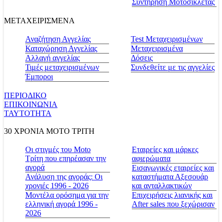
Συντήρηση Μοτοσικλέτας
ΜΕΤΑΧΕΙΡΙΣΜΕΝΑ
Αναζήτηση Αγγελίας
Test Μεταχειρισμένων
Καταχώρηση Αγγελίας
Μεταχειρισμένα
Αλλαγή αγγελίας
Δόσεις
Τιμές μεταχειρισμένων
Συνδεθείτε με τις αγγελίες
Έμποροι
ΠΕΡΙΟΔΙΚΟ
ΕΠΙΚΟΙΝΩΝΙΑ
ΤΑΥΤΟΤΗΤΑ
30 ΧΡΟΝΙΑ MOTO ΤΡΙΤΗ
Οι στιγμές του Moto
Εταιρείες και μάρκες
Τρίτη που επηρέασαν την
αφιερώματα
αγορά
Εισαγωγικές εταιρείες και
Ανάλυση της αγοράς: Οι
καταστήματα Αξεσουάρ
χρονιές 1996 - 2026
και ανταλλακτικών
Μοντέλα ορόσημα για την
Επιχειρήσεις λιανικής και
ελληνική αγορά 1996 -
After sales που ξεχώρισαν
2026