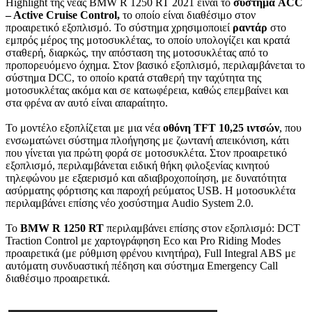
Highlight της νέας BMW R 1250 RT 2021 είναι το
σύστημα ACC
– Active Cruise Control,
το οποίο είναι διαθέσιμο στον
προαιρετικό εξοπλισμό. Το σύστημα χρησιμοποιεί
ραντάρ
στο
εμπρός μέρος της μοτοσυκλέτας, το οποίο υπολογίζει και κρατά
σταθερή, διαρκώς, την απόσταση της μοτοσυκλέτας από το
προπορευόμενο όχημα. Στον βασικό εξοπλισμό, περιλαμβάνεται το
σύστημα DCC, το οποίο κρατά σταθερή την ταχύτητα της
μοτοσυκλέτας ακόμα και σε κατωφέρεια, καθώς επεμβαίνει και
στα φρένα αν αυτό είναι απαραίτητο.
Το μοντέλο εξοπλίζεται με μια νέα
οθόνη TFT 10,25 ιντσών
, που
ενσωματώνει σύστημα πλοήγησης με ζωντανή απεικόνιση, κάτι
που γίνεται για πρώτη φορά σε μοτοσυκλέτα. Στον προαιρετικό
εξοπλισμό, περιλαμβάνεται ειδική θήκη φιλοξενίας κινητού
τηλεφώνου με εξαερισμό και αδιαβροχοποίηση, με δυνατότητα
ασύρματης φόρτισης και παροχή ρεύματος USB. Η μοτοσυκλέτα
περιλαμβάνει επίσης νέο χοσύστημα Audio System 2.0.
Το
BMW R 1250 RT
περιλαμβάνει επίσης στον εξοπλισμό: DCT
Traction Control με χαρτογράφηση Eco και Pro Riding Modes
προαιρετικά (με ρύθμιση φρένου κινητήρα), Full Integral ABS με
αυτόματη συνδυαστική πέδηση και σύστημα Emergency Call
διαθέσιμο προαιρετικά.