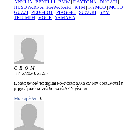
APRILIA
|
BENELLI
|
BMW
|
DAYTONA
|
DUCATI
|
HUSQVARNA
|
KAWASAKI
|
KTM
|
KYMCO
|
MOTO
GUZZI
|
PEUGEOT
|
PIAGGIO
|
SUZUKI
|
SYM
|
TRIUMPH
|
VOGE
|
YAMAHA
|
C_R_O_M________
18/12/2020, 22:55
Ωραία παιδιά τα digital κολπάκια αλλά αν δεν δοκιμαστεί η
μηχανή από κοντά δουλειά ΔΕΝ γίνεται.
Μου αρέσει!
6