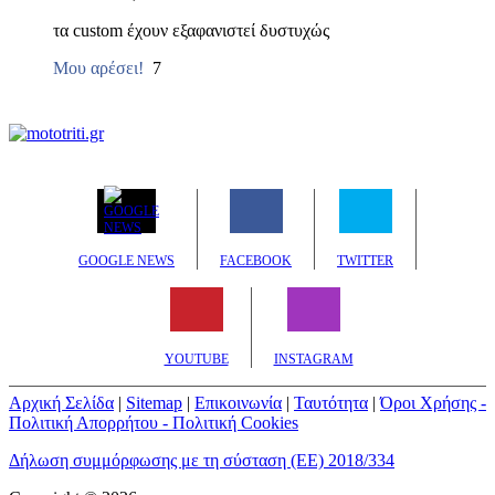
τα custom έχουν εξαφανιστεί δυστυχώς
Μου αρέσει!
7
GOOGLE NEWS
FACEBOOK
TWITTER
YOUTUBE
INSTAGRAM
Αρχική Σελίδα
|
Sitemap
|
Επικοινωνία
|
Ταυτότητα
|
Όροι Χρήσης -
Πολιτική Απορρήτου - Πολιτική Cookies
Δήλωση συμμόρφωσης με τη σύσταση (ΕΕ) 2018/334