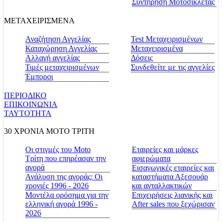
Συντήρηση Μοτοσικλέτας
ΜΕΤΑΧΕΙΡΙΣΜΕΝΑ
Αναζήτηση Αγγελίας
Test Μεταχειρισμένων
Καταχώρηση Αγγελίας
Μεταχειρισμένα
Αλλαγή αγγελίας
Δόσεις
Τιμές μεταχειρισμένων
Συνδεθείτε με τις αγγελίες
Έμποροι
ΠΕΡΙΟΔΙΚΟ
ΕΠΙΚΟΙΝΩΝΙΑ
ΤΑΥΤΟΤΗΤΑ
30 ΧΡΟΝΙΑ MOTO ΤΡΙΤΗ
Οι στιγμές του Moto
Εταιρείες και μάρκες
Τρίτη που επηρέασαν την
αφιερώματα
αγορά
Εισαγωγικές εταιρείες και
Ανάλυση της αγοράς: Οι
καταστήματα Αξεσουάρ
χρονιές 1996 - 2026
και ανταλλακτικών
Μοντέλα ορόσημα για την
Επιχειρήσεις λιανικής και
ελληνική αγορά 1996 -
After sales που ξεχώρισαν
2026