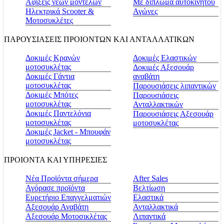
Αφίξεις νέων μοντέλων
Με δίπλωμα αυτοκινήτου
Ηλεκτρικά Scooter &
Αγώνες
Μοτοσυκλέτες
ΠΑΡΟΥΣΙΑΣΕΙΣ ΠΡΟΙΟΝΤΩΝ ΚΑΙ ΑΝΤΑΛΛΑΤΙΚΩΝ
Δοκιμές Κρανών
Δοκιμές Ελαστικών
μοτοσυκλέτας
Δοκιμές Αξεσουάρ
Δοκιμές Γάντια
αναβάτη
μοτοσυκλέτας
Παρουσιάσεις λιπαντικών
Δοκιμές Μπότες
Παρουσιάσεις
μοτοσυκλέτας
Ανταλλακτικών
Δοκιμές Παντελόνια
Παρουσιάσεις Αξεσουάρ
μοτοσυκλέτας
μοτοσυκλέτας
Δοκιμές Jacket - Μπουφάν
μοτοσυκλέτας
ΠΡΟΙΟΝΤΑ ΚΑΙ ΥΠΗΡΕΣΙΕΣ
Νέα Προϊόντα σήμερα
Αfter Sales
Αγόρασε προϊόντα
Βελτίωση
Ευρετήριο Επαγγελματιών
Ελαστικά
Αξεσουάρ Αναβάτη
Ανταλλακτικά
Αξεσουάρ Μοτοσικλέτας
Λιπαντικά