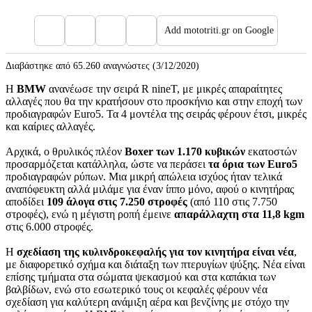
Add mototriti.gr on Google
Διαβάστηκε από 65.260 αναγνώστες (3/12/2020)
Η
BMW
ανανέωσε την σειρά R nineT, με μικρές απαραίτητες
αλλαγές που θα την κρατήσουν στο προσκήνιο και στην εποχή των
προδιαγραφών Euro5. Τα 4 μοντέλα της σειράς φέρουν έτσι, μικρές
και καίριες αλλαγές.
Αρχικά, ο θρυλικός πλέον
Boxer των 1.170 κυβικών
εκατοστών
προσαρμόζεται κατάλληλα, ώστε να περάσει
τα όρια των Euro5
προδιαγραφών ρύπων. Μια μικρή απώλεια ισχύος ήταν τελικά
αναπόφευκτη αλλά μιλάμε για έναν ίππο μόνο, αφού ο κινητήρας
αποδίδει
109 άλογα στις 7.250 στροφές
(από 110 στις 7.750
στροφές), ενώ η μέγιστη ροπή έμεινε
απαράλλαχτη στα 11,8 kgm
στις 6.000 στροφές.
Η
σχεδίαση της κυλινδροκεφαλής για τον κινητήρα είναι νέα
,
με διαφορετικό σχήμα και διάταξη των πτερυγίων ψύξης. Νέα είναι
επίσης τμήματα στα σώματα ψεκασμού και στα καπάκια των
βαλβίδων, ενώ στο εσωτερικό τους οι κεφαλές φέρουν νέα
σχεδίαση για καλύτερη ανάμιξη αέρα και βενζίνης με στόχο την