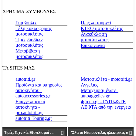
ΧΡΗΣΙΜΑ-ΣΥΜΒΟΥΛΕΣ
Συμβουλές
Πως λειτουργεί
Τέλη κυκλοφορίας
ΚΤΕΟ μοτοσυκλέτας
μοτοσυκλέτας
Ανακύκλωση
Τιμές διοδίων
μοτοσυκλέτας
μοτοσυκλέτας
Επικοινωνία
Μεταβίβαση
μοτοσυκλέτας
ΤΑ SITES ΜΑΣ
autotriti.gr
Μοτοσικλέτα - mototriti.gr
Προϊόντα και υπηρεσίες
Αγγελιες
αυτοκινήτου -
Μεταχειρισμένων -
autoaccessories.gr
autoaggelies.gr
Επαγγελματικά
4green.gr - ΓΛΙΤΩΣΤΕ
αυτοκίνητα -
ΛΕΦΤΑ από την ενέργεια
pro.autotriti.gr
autotriti-Touring.gr