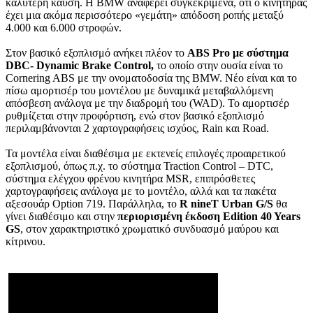
καλύτερη καύση. Η BMW αναφέρει συγκεκριμένα, ότι ο κινητήρας
έχει μια ακόμα περισσότερο «γεμάτη» απόδοση ροπής μεταξύ
4.000 και 6.000 στροφών.
Στον βασικό εξοπλισμό ανήκει πλέον το
ABS Pro με σύστημα
DBC- Dynamic Brake Control,
το οποίο στην ουσία είναι το
Cornering ABS με την ονοματοδοσία της BMW. Νέο είναι και το
πίσω αμορτισέρ του μοντέλου με δυναμικά μεταβαλλόμενη
απόσβεση ανάλογα με την διαδρομή του (WAD). Το αμορτισέρ
ρυθμίζεται στην προφόρτιση, ενώ στον βασικό εξοπλισμό
περιλαμβάνονται 2 χαρτογραφήσεις ισχύος, Rain και Road.
Τα μοντέλα είναι διαθέσιμα με εκτενείς επιλογές προαιρετικού
εξοπλισμού, όπως π.χ. το σύστημα Traction Control – DTC,
σύστημα ελέγχου φρένου κινητήρα MSR, επιπρόσθετες
χαρτογραφήσεις ανάλογα με το μοντέλο, αλλά και τα πακέτα
αξεσουάρ Option 719. Παράλληλα, το
R nineT Urban G/S
θα
γίνει διαθέσιμο και στην
περιορισμένη έκδοση Edition 40 Years
GS
, στον χαρακτηριστικό χρωματικό συνδυασμό μαύρου και
κίτρινου.