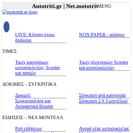
Autotriti.gr |
Net.mototriti.gr |
Προϊόντα 
MENU
LIVE: Κίνηση στους
NON PAPER - απόψεις
δρόμους
ΤΙΜΕΣ
Τιμές καινούριων
Τιμές ηλεκτρικών Scooter
μοτοσυκλετών, Scooter
και μοτοσυκλετών
και παπιών
ΔΟΚΙΜΕΣ – ΣΥΓΚΡΙΤΙΚΑ
Δοκιμές
Σύγκριση ανά κατηγορία
Συγκριτικά test και
Σύγκριση 2 ή 3 μοντέλων
Αγοραστικά θέματα
ΕΙΔΗΣΕΙΣ – ΝΕΑ ΜΟΝΤΕΛΑ
Ροή ειδήσεων
Αγορά νέας μοτοσυκλέτας