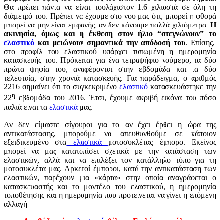
Θα πρέπει πάντα να είναι τουλάχιστον 1.6 χιλιοστά σε όλη τη
διάμετρό του. Πρέπει να έχουμε στο νου μας ότι, μπορεί η φθορά
μπορεί να μην είναι εμφανής, αν δεν κάνουμε πολλά χιλιόμετρα.
Η
ακινησία, όμως και η έκθεση στον ήλιο “στεγνώνουν” το
ελαστικό
και μειώνουν σημαντικά την απόδοσή του
. Επίσης,
στο προφίλ του ελαστικού υπάρχει τυπωμένη η ημερομηνία
κατασκευής του. Πρόκειται για ένα τετραψήφιο νούμερο, τα δύο
πρώτα ψηφία του, αναφέρονται στην εβδομάδα και τα δύο
τελευταία, στην χρονιά κατασκευής. Για παράδειγμα, ο αριθμός
2216 σημαίνει ότι το συγκεκριμένο
ελαστικό
κατασκευάστηκε την
η
22
εβδομάδα του 2016. Έτσι, έχουμε ακριβή εικόνα του πόσο
παλιά είναι τα
ελαστικά
μας.
Αν δεν είμαστε σίγουροι για το αν έχει έρθει η ώρα της
αντικατάστασης, μπορούμε να απευθυνθούμε σε κάποιον
εξειδικευμένο στα
ελαστικά
μοτοσυκλέτας έμπορο. Εκείνος
μπορεί να μας κατατοπίσει σχετικά με την κατάσταση των
ελαστικών, αλλά και να επιλέξει τον κατάλληλο τύπο για τη
μοτοσυκλέτα μας. Αρκετοί έμποροι, κατά την αντικατάσταση των
ελαστικών, παρέχουν μια «κάρτα» στην οποία αναγράφεται ο
κατασκευαστής και το μοντέλο του ελαστικού, η ημερομηνία
τοποθέτησης και η ημερομηνία που προτείνεται να γίνει η επόμενη
αλλαγή.