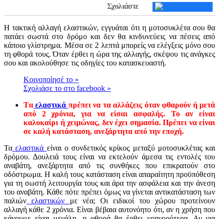
Σχολιάστε
Η τακτική αλλαγή ελαστικών, εγγυάται ότι η μοτοσυκλέτα σου θα
πατάει σωστά στο δρόμο και δεν θα κινδυνεύεις να πέσεις από
κάποιο γλίστρημα. Μέσα σε 2 λεπτά μπορείς να ελέγξεις μόνο σου
τη φθορά τους. Όταν έρθει η ώρα της αλλαγής, σκέψου τις ανάγκες
σου και ακολούθησε τις οδηγίες του κατασκευαστή.
Kοινοποίησέ το
»
Σχολιάσε το στο facebook
»
Tα
ελαστικά
πρέπει να τα αλλάζεις όταν φθαρούν ή μετά
από 2 χρόνια, για να είσαι ασφαλής. Το αν είναι
καλοκαίρι ή χειμώνας, δεν έχει σημασία. Πρέπει να είναι
σε καλή κατάσταση, ανεξάρτητα από την εποχή.
Τα
ελαστικά
είναι ο συνδετικός κρίκος μεταξύ μοτοσυκλέτας και
δρόμου. Δουλειά τους είναι να εκτελούν άμεσα τις εντολές του
αναβάτη, ανεξάρτητα από τις συνθήκες που επικρατούν στο
οδόστρωμα. Η καλή τους κατάσταση είναι απαραίτητη προϋπόθεση
για τη σωστή λειτουργία τους και άρα την ασφάλεια και την άνεση
του αναβάτη. Κάθε πότε πρέπει όμως να γίνεται αντικατάσταση των
παλιών
ελαστικών
με νέα; Οι ειδικοί του χώρου προτείνουν
αλλαγή κάθε 2 χρόνια. Είναι βέβαια αυτονόητο ότι, αν η χρήση που
κάνουμε είναι μεγάλη, η φθορά θα έρθει γρηγορότερα. Αν για