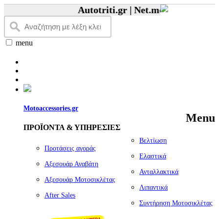
Autotriti.gr |
Net.mototriti.gr |
Προϊ
menu
Motoaccessories.gr
Menu
ΠΡΟΪΟΝΤΑ & ΥΠΗΡΕΣΙΕΣ
Βελτίωση
Προτάσεις αγοράς
Ελαστικά
Αξεσουάρ Αναβάτη
Ανταλλακτικά
Αξεσουάρ Μοτοσικλέτας
Λιπαντικά
Αfter Sales
Συντήρηση Μοτοσικλέτας