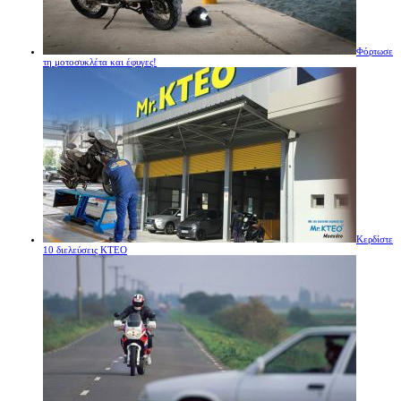
Φόρτωσε
τη μοτοσυκλέτα και έφυγες!
Κερδίστε
10 διελεύσεις ΚΤΕΟ