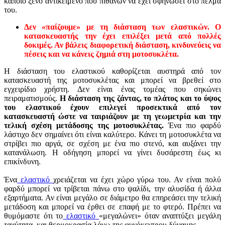
κάποιο ξένο αντικείμενο που πιθανών να έχει σφηνώσει στο πέλμα
του.
Δεν «παίζουμε» με τη διάσταση των ελαστικών. Ο
κατασκευαστής την έχει επιλέξει μετά από πολλές
δοκιμές. Αν βάλεις διαφορετική διάσταση, κινδυνεύεις να
πέσεις και να κάνεις ζημιά στη μοτοσυκλέτα.
Η διάσταση του ελαστικού καθορίζεται αυστηρά από τον
κατασκευαστή της μοτοσυκλέτας και μπορεί να βρεθεί στο
εγχειρίδιο χρήστη. Δεν είναι ένας τομέας που σηκώνει
πειραματισμούς.
Η διάσταση της ζάντας, το πλάτος και το ύψος
του ελαστικού έχουν επιλεγεί προσεκτικά από τον
κατασκευαστή ώστε να ταιριάζουν με τη γεωμετρία και την
τελική σχέση μετάδοσης της μοτοσυκλέτας.
Ένα πιο φαρδύ
λάστιχο δεν σημαίνει ότι είναι καλύτερο. Κάνει τη μοτοσυκλέτα να
στρίβει πιο αργά, σε σχέση με ένα πιο στενό, και αυξάνει την
κατανάλωση. Η οδήγηση μπορεί να γίνει δυσάρεστη έως κι
επικίνδυνη.
Ένα
ελαστικό
χρειάζεται να έχει χώρο γύρω του. Αν είναι πολύ
φαρδύ μπορεί να τρίβεται πάνω στο ψαλίδι, την αλυσίδα ή άλλα
εξαρτήματα. Αν είναι μεγάλο σε διάμετρο θα επηρεάσει την τελική
μετάδοση και μπορεί να έρθει σε επαφή με το φτερό. Πρέπει να
θυμόμαστε ότι το
ελαστικό
«μεγαλώνει» όταν αναπτύξει μεγάλη
ταχύτητα και θερμοκρασία λόγω της φυγόκεντρου δύναμης.