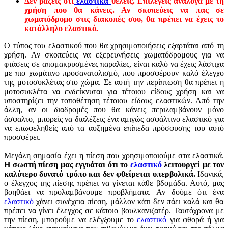
Δεν βάζεις ότι
ελαστικά
θέλεις. Επιλέγεις ανάλογα με τη
χρήση που θα κάνεις. Αν σκοπεύεις να πας σε
χωματόδρομο στις διακοπές σου, θα πρέπει να έχεις το
κατάλληλο ελαστικό.
Ο τύπος του ελαστικού που θα χρησιμοποιήσεις εξαρτάται από τη
χρήση. Αν σκοπεύεις να εξερευνήσεις χωματόδρομους για να
φτάσεις σε απομακρυσμένες παραλίες, είναι καλό να έχεις λάστιχα
με πιο χωμάτινο προσανατολισμό, που προσφέρουν καλό έλεγχο
της μοτοσυκλέτας στο χώμα. Σε αυτή την περίπτωση θα πρέπει η
μοτοσυκλέτα να ενδείκνυται για τέτοιου είδους χρήση και να
υποστηρίζει την τοποθέτηση τέτοιου είδους ελαστικών. Από την
άλλη, αν οι διαδρομές που θα κάνεις περιλαμβάνουν μόνο
άσφαλτο, μπορείς να διαλέξεις ένα αμιγώς ασφάλτινο ελαστικό για
να επωφεληθείς από τα αυξημένα επίπεδα πρόσφυσης του αυτό
προσφέρει.
Μεγάλη σημασία έχει η πίεση που χρησιμοποιούμε στα ελαστικά.
Η σωστή πίεση μας εγγυάται ότι το
ελαστικό
λειτουργεί με τον
καλύτερο δυνατό τρόπο και δεν φθείρεται υπερβολικά.
Ιδανικά,
ο έλεγχος της πίεσης πρέπει να γίνεται κάθε βδομάδα. Αυτό, μας
βοηθάει να προλαμβάνουμε προβλήματα. Αν δούμε ότι ένα
ελαστικό
χάνει συνέχεια πίεση, μάλλον κάτι δεν πάει καλά και θα
πρέπει να γίνει έλεγχος σε κάποιο βουλκανιζατέρ. Ταυτόχρονα με
την πίεση, μπορούμε να ελέγξουμε το
ελαστικό
για φθορά ή για