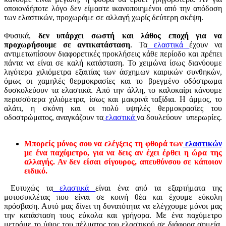
οποιονδήποτε λόγο δεν είμαστε ικανοποιημένοι από την απόδοση
των ελαστικών, προχωράμε σε αλλαγή χωρίς δεύτερη σκέψη.
Φυσικά,
δεν υπάρχει σωστή και λάθος εποχή για να
προχωρήσουμε σε αντικατάσταση
. Τα
ελαστικά
έχουν να
αντιμετωπίσουν διαφορετικές προκλήσεις κάθε περίοδο και πρέπει
πάντα να είναι σε καλή κατάσταση. Το χειμώνα ίσως διανύουμε
λιγότερα χιλιόμετρα εξαιτίας των άσχημων καιρικών συνθηκών,
όμως οι χαμηλές θερμοκρασίες και το βρεγμένο οδόστρωμα
δυσκολεύουν τα ελαστικά. Από την άλλη, το καλοκαίρι κάνουμε
περισσότερα χιλιόμετρα, ίσως και μακρινά ταξίδια. Η άμμος, το
αλάτι, η σκόνη και οι πολύ υψηλές θερμοκρασίες του
οδοστρώματος, αναγκάζουν τα
ελαστικά
να δουλεύουν υπερωρίες.
Μπορείς μόνος σου να ελέγξεις τη φθορά των
ελαστικών
με ένα παχύμετρο, για να δεις αν έχει έρθει η ώρα της
αλλαγής. Αν δεν είσαι σίγουρος, απευθύνσου σε κάποιον
ειδικό.
Ευτυχώς τα
ελαστικά
είναι ένα από τα εξαρτήματα της
μοτοσυκλέτας που είναι σε κοινή θέα και έχουμε εύκολη
πρόσβαση. Αυτό μας δίνει τη δυνατότητα να ελέγχουμε μόνοι μας
την κατάσταση τους εύκολα και γρήγορα. Με ένα παχύμετρο
μετράμε το ύψος του πέλματος του ελαστικού σε διάφορα σημεία.