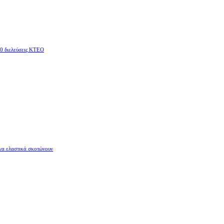
10 διελεύσεις ΚΤΕΟ
να ελαστικά σκοτώνουν