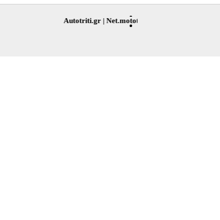
Autotriti.gr |
Net.mototriti.gr |
Προϊόντα & Υπηρεσίε