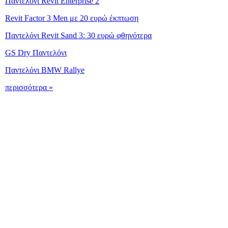
Παντελόνι Revit Enterprise 2
Revit Factor 3 Men με 20 ευρώ έκπτωση
Παντελόνι Revit Sand 3: 30 ευρώ φθηνότερα
GS Dry Παντελόνι
Παντελόνι BMW Rallye
περισσότερα »