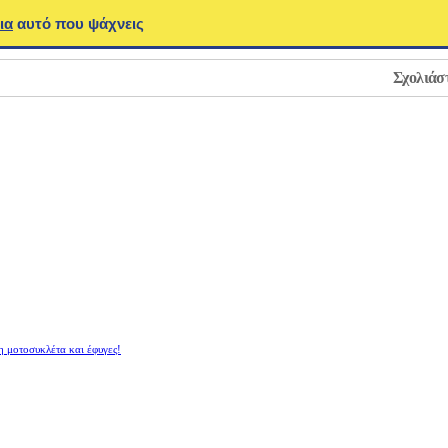
ια
αυτό που ψάχνεις
Σχολιάσ
η μοτοσυκλέτα και έφυγες!