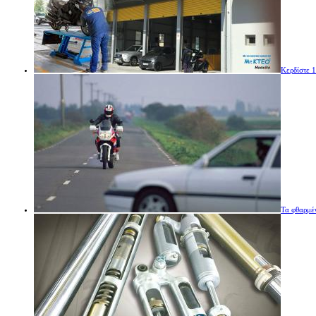
Κερδίστε 
Τα φθαρμέ