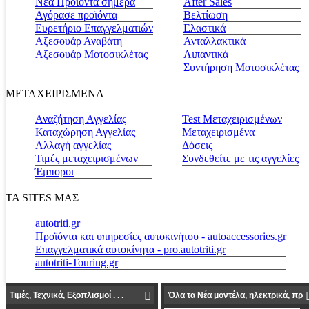
Νέα Προϊόντα σήμερα
Αfter Sales
Αγόρασε προϊόντα
Βελτίωση
Ευρετήριο Επαγγελματιών
Ελαστικά
Αξεσουάρ Αναβάτη
Ανταλλακτικά
Αξεσουάρ Μοτοσικλέτας
Λιπαντικά
Συντήρηση Μοτοσικλέτας
ΜΕΤΑΧΕΙΡΙΣΜΕΝΑ
Αναζήτηση Αγγελίας
Test Μεταχειρισμένων
Καταχώρηση Αγγελίας
Μεταχειρισμένα
Αλλαγή αγγελίας
Δόσεις
Τιμές μεταχειρισμένων
Συνδεθείτε με τις αγγελίες
Έμποροι
ΤΑ SITES ΜΑΣ
autotriti.gr
Προϊόντα και υπηρεσίες αυτοκινήτου - autoaccessories.gr
Επαγγελματικά αυτοκίνητα - pro.autotriti.gr
autotriti-Touring.gr