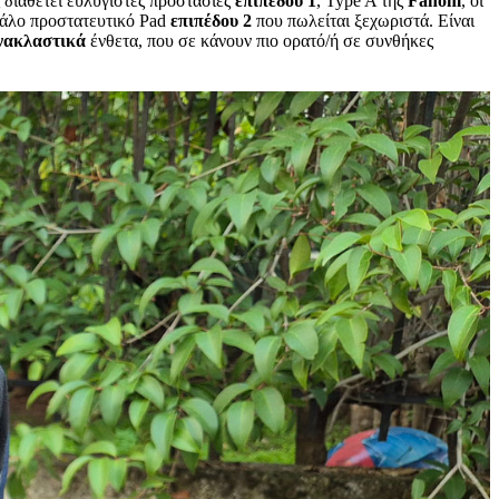
 διαθέτει ευλύγιστες προστασίες
επιπέδου 1
, Type A της
Fanom
, οι
γάλο προστατευτικό Pad
επιπέδου 2
που πωλείται ξεχωριστά. Είναι
νακλαστικά
ένθετα, που σε κάνουν πιο ορατό/ή σε συνθήκες