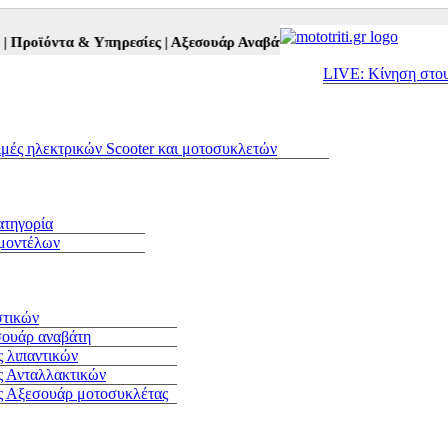
 & Υπηρεσίες |
Αξεσουάρ Αναβάτη και Μοτοσυκλέτας |
Μεταχειρισμέ
LIVE: Κίνηση στο
ιμές ηλεκτρικών Scooter και μοτοσυκλετών
ατηγορία
 μοντέλων
στικών
σουάρ αναβάτη
 λιπαντικών
ς Ανταλλακτικών
ς Αξεσουάρ μοτοσυκλέτας