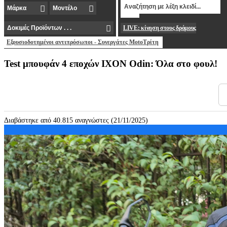
LIVE: κίνηση στους δρόμους
Εξουσιοδοτημένοι αντιπρόσωποι - Συνεργάτες MotoΤρίτη
Test μπουφάν 4 εποχών IXON Odin: Όλα στο φουλ!
Διαβάστηκε από 40.815 αναγνώστες (21/11/2025)