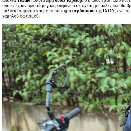
αποκτά
Textile
πολυεστέρα
600
D
Ripstop
, ο οποίος είναι πολύ ανθ
οποίες έχουν αρκετά μεγάλη επιφάνεια σε σχέση με άλλες που θα β
μάλιστα συμβατό και με το σύστημα
αερόσακου
της
IXON
, ενώ σ
χαμηλού φωτισμού.