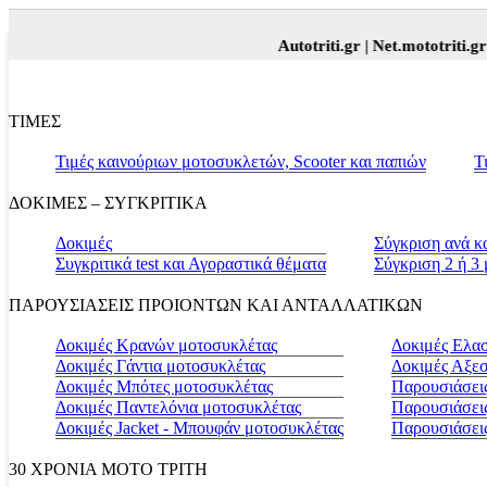
Autotriti.gr |
Net.mototriti.gr |
Προϊόντα
ΤΙΜΕΣ
Τιμές καινούριων μοτοσυκλετών, Scooter και παπιών
Τ
ΔΟΚΙΜΕΣ – ΣΥΓΚΡΙΤΙΚΑ
Δοκιμές
Σύγκριση ανά κ
Συγκριτικά test και Αγοραστικά θέματα
Σύγκριση 2 ή 3
ΠΑΡΟΥΣΙΑΣΕΙΣ ΠΡΟΙΟΝΤΩΝ ΚΑΙ ΑΝΤΑΛΛΑΤΙΚΩΝ
Δοκιμές Κρανών μοτοσυκλέτας
Δοκιμές Ελα
Δοκιμές Γάντια μοτοσυκλέτας
Δοκιμές Αξε
Δοκιμές Μπότες μοτοσυκλέτας
Παρουσιάσεις
Δοκιμές Παντελόνια μοτοσυκλέτας
Παρουσιάσει
Δοκιμές Jacket - Μπουφάν μοτοσυκλέτας
Παρουσιάσει
30 ΧΡΟΝΙΑ MOTO ΤΡΙΤΗ