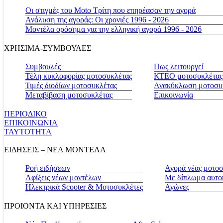
Οι στιγμές του Moto Τρίτη που επηρέασαν την αγορά
Ανάλυση της αγοράς: Οι χρονιές 1996 - 2026
Μοντέλα ορόσημα για την ελληνική αγορά 1996 - 2026
ΧΡΗΣΙΜΑ-ΣΥΜΒΟΥΛΕΣ
Συμβουλές
Πως λειτουργεί
Τέλη κυκλοφορίας μοτοσυκλέτας
ΚΤΕΟ μοτοσυκλέτας
Τιμές διοδίων μοτοσυκλέτας
Ανακύκλωση μοτοσυ
Μεταβίβαση μοτοσυκλέτας
Επικοινωνία
ΠΕΡΙΟΔΙΚΟ
ΕΠΙΚΟΙΝΩΝΙΑ
ΤΑΥΤΟΤΗΤΑ
ΕΙΔΗΣΕΙΣ – ΝΕΑ ΜΟΝΤΕΛΑ
Ροή ειδήσεων
Αγορά νέας μοτο
Αφίξεις νέων μοντέλων
Με δίπλωμα αυτο
Ηλεκτρικά Scooter & Μοτοσυκλέτες
Αγώνες
ΠΡΟΙΟΝΤΑ ΚΑΙ ΥΠΗΡΕΣΙΕΣ