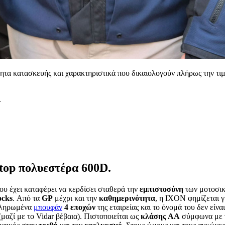
ητα κατασκευής και χαρακτηριστικά που δικαιολογούν πλήρως την τιμ
.
top πολυεστέρα 600D.
υ έχει καταφέρει να κερδίσει σταθερά την
εμπιστοσύνη
των μοτοσικ
ocks
. Από τα
GP
μέχρι και την
καθημερινότητα
, η IXON φημίζεται γ
οκληρωμένα
μπουφάν
4 εποχών
της εταιρείας και το όνομά του δεν είν
μαζί με το Vidar βέβαια). Πιστοποιείται ως
κλάσης ΑΑ
σύμφωνα με τ