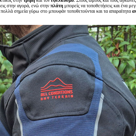
εκτικός στην
τριβή
και τον
εφελκυσμό
. Στους ώμους και τους αγκώνες
ρεις στην αγορά, ενώ στην
πλάτη
μπορείς να τοποθετήσεις και ένα με
ε πολλά σημεία γύρω στο μπουφάν τοποθετούνται και τα απαραίτητα
α