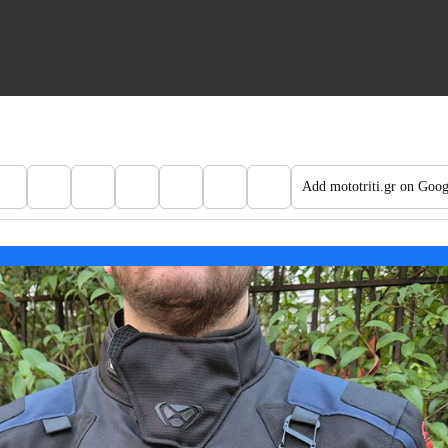
Add mototriti.gr on Goog