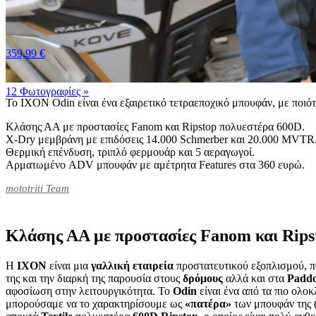
359,99 €
12 Φωτογραφίες
»
Το IXON Odin είναι ένα εξαιρετικό τετραεποχικό μπουφάν, με ποιότ
Κλάσης ΑΑ με προστασίες Fanom και Ripstop πολυεστέρα 600D.
X-Dry μεμβράνη με επιδόσεις 14.000 Schmerber και 20.000 MVTR
Θερμική επένδυση, τριπλό φερμουάρ και 5 αεραγωγοί.
Αρματωμένο ADV μπουφάν με αμέτρητα Features στα 360 ευρώ.
mototriti Team
Κλάσης ΑΑ με προστασίες Fanom και Rips
Η
IXON
είναι μια
γαλλική
εταιρεία
προστατευτικού εξοπλισμού, πο
της και την διαρκή της παρουσία στους
δρόμους
αλλά και στα
Padd
αφοσίωση στην λειτουργικότητα. Το
Odin
είναι ένα από τα πιο ολ
μπορούσαμε να το χαρακτηρίσουμε ως
«πατέρα»
των μπουφάν της (