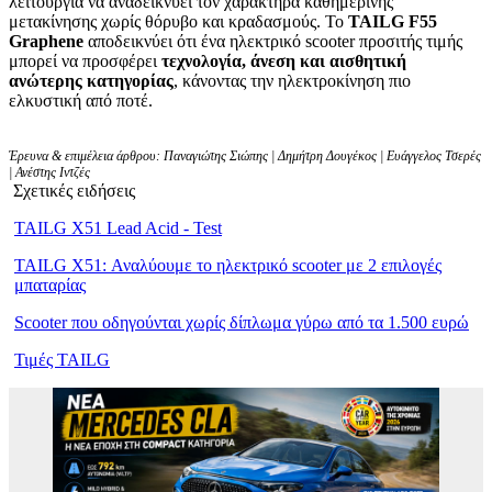
λειτουργία να αναδεικνύει τον χαρακτήρα καθημερινής
μετακίνησης χωρίς θόρυβο και κραδασμούς. Το
TAILG F55
Graphene
αποδεικνύει ότι ένα ηλεκτρικό scooter προσιτής τιμής
μπορεί να προσφέρει
τεχνολογία, άνεση και αισθητική
ανώτερης κατηγορίας
, κάνοντας την ηλεκτροκίνηση πιο
ελκυστική από ποτέ.
Έρευνα & επιμέλεια άρθρου: Παναγιώτης Σιώπης | Δημήτρη Δουγέκος | Ευάγγελος Τσερές
| Ανέστης Ιντζές
Σχετικές ειδήσεις
TAILG X51 Lead Acid - Test
TAILG X51: Αναλύουμε το ηλεκτρικό scooter με 2 επιλογές
μπαταρίας
Scooter που οδηγούνται χωρίς δίπλωμα γύρω από τα 1.500 ευρώ
Τιμές TAILG