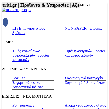
iti.gr |
Προϊόντα & Υπηρεσίες |
Αξεσουάρ Αναβάτη 
MENU
LIVE: Κίνηση στους
NON PAPER - απόψεις
δρόμους
ΤΙΜΕΣ
Τιμές καινούριων
Τιμές ηλεκτρικών Scooter
μοτοσυκλετών, Scooter
και μοτοσυκλετών
και παπιών
ΔΟΚΙΜΕΣ – ΣΥΓΚΡΙΤΙΚΑ
Δοκιμές
Σύγκριση ανά κατηγορία
Συγκριτικά test και
Σύγκριση 2 ή 3 μοντέλων
Αγοραστικά θέματα
ΕΙΔΗΣΕΙΣ – ΝΕΑ ΜΟΝΤΕΛΑ
Ροή ειδήσεων
Αγορά νέας μοτοσυκλέτας