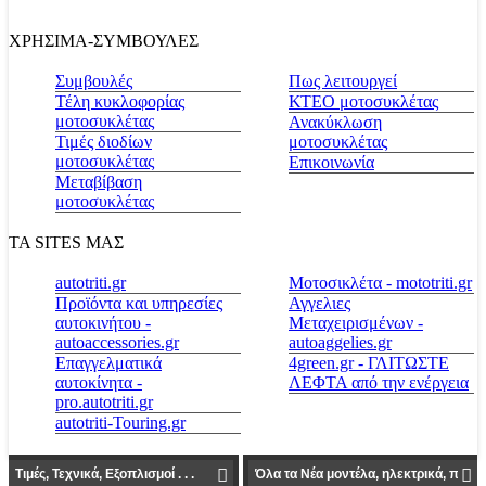
ΧΡΗΣΙΜΑ-ΣΥΜΒΟΥΛΕΣ
Συμβουλές
Πως λειτουργεί
Τέλη κυκλοφορίας
ΚΤΕΟ μοτοσυκλέτας
μοτοσυκλέτας
Ανακύκλωση
Τιμές διοδίων
μοτοσυκλέτας
μοτοσυκλέτας
Επικοινωνία
Μεταβίβαση
μοτοσυκλέτας
ΤΑ SITES ΜΑΣ
autotriti.gr
Μοτοσικλέτα - mototriti.gr
Προϊόντα και υπηρεσίες
Αγγελιες
αυτοκινήτου -
Μεταχειρισμένων -
autoaccessories.gr
autoaggelies.gr
Επαγγελματικά
4green.gr - ΓΛΙΤΩΣΤΕ
αυτοκίνητα -
ΛΕΦΤΑ από την ενέργεια
pro.autotriti.gr
autotriti-Touring.gr