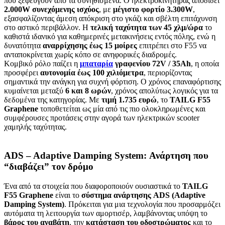
που ξεφεύγουν από τα συνηθισμένα. Ο ηλεκτροκινητήρας αποδίδει
2.000W συνεχόμενης ισχύος
, με
μέγιστο φορτίο 3.300W
,
εξασφαλίζοντας άμεση απόκριση στο γκάζι και σβέλτη επιτάχυνση
στο αστικό περιβάλλον. Η
τελική ταχύτητα των 45 χλμ/ώρα
το
καθιστά ιδανικό για καθημερινές μετακινήσεις εντός πόλης, ενώ η
δυνατότητα
αναρρίχησης έως 15 μοίρες
επιτρέπει στο F55 να
ανταποκρίνεται χωρίς κόπο σε ανηφορικές διαδρομές.
Κομβικό ρόλο παίζει η
μπαταρία
γραφενίου 72V / 35Ah
, η οποία
προσφέρει
αυτονομία έως 100 χιλιόμετρα
, περιορίζοντας
σημαντικά την ανάγκη για συχνή φόρτιση. Ο χρόνος επαναφόρτισης
κυμαίνεται μεταξύ
6 και 8 ωρών
, χρόνος απολύτως λογικός για τα
δεδομένα της κατηγορίας. Με
τιμή 1.735 ευρώ
, το
TAILG F55
Graphene
τοποθετείται ως μία από τις πιο ολοκληρωμένες και
συμφέρουσες προτάσεις στην αγορά των ηλεκτρικών scooter
χαμηλής ταχύτητας.
ADS – Adaptive Damping System: Ανάρτηση που
“διαβάζει” τον δρόμο
Ένα από τα στοιχεία που διαφοροποιούν ουσιαστικά το
TAILG
F55 Graphene
είναι το
σύστημα ανάρτησης ADS (Adaptive
Damping System)
. Πρόκειται για μια τεχνολογία που προσαρμόζει
αυτόματα τη λειτουργία των αμορτισέρ, λαμβάνοντας υπόψη το
βάρος του αναβάτη
, την
κατάσταση του οδοστρώματος
και το