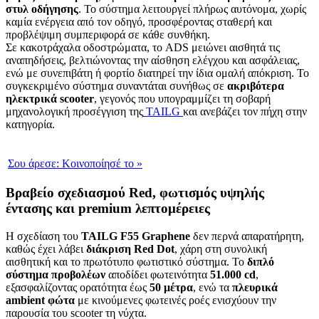
στυλ οδήγησης
. Το σύστημα λειτουργεί πλήρως αυτόνομα, χωρίς
καμία ενέργεια από τον οδηγό, προσφέροντας σταθερή και
προβλέψιμη συμπεριφορά σε κάθε συνθήκη.
Σε κακοτράχαλα οδοστρώματα, το ADS μειώνει αισθητά τις
αναπηδήσεις, βελτιώνοντας την αίσθηση ελέγχου και ασφάλειας,
ενώ με συνεπιβάτη ή φορτίο διατηρεί την ίδια ομαλή απόκριση. Το
συγκεκριμένο σύστημα συναντάται συνήθως σε
ακριβότερα
ηλεκτρικά scooter
, γεγονός που υπογραμμίζει τη σοβαρή
μηχανολογική προσέγγιση της
TAILG
και ανεβάζει τον πήχη στην
κατηγορία.
Σου άρεσε:
Κοινοποίησέ το
»
Βραβείο σχεδιασμού Red, φωτισμός υψηλής
έντασης και premium λεπτομέρειες
Η σχεδίαση του
TAILG F55 Graphene
δεν περνά απαρατήρητη,
καθώς έχει λάβει
διάκριση Red Dot
, χάρη στη συνολική
αισθητική και το πρωτότυπο φωτιστικό σύστημα. Το
διπλό
σύστημα προβολέων
αποδίδει φωτεινότητα
51.000 cd
,
εξασφαλίζοντας ορατότητα έως
50 μέτρα
, ενώ τα
πλευρικά
ambient φώτα
με κινούμενες φωτεινές ροές ενισχύουν την
παρουσία του scooter τη νύχτα.