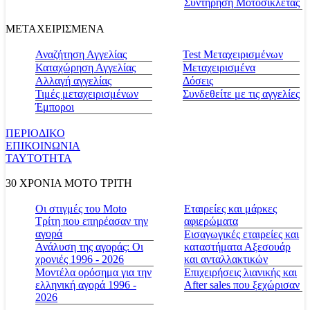
Συντήρηση Μοτοσικλέτας
ΜΕΤΑΧΕΙΡΙΣΜΕΝΑ
Αναζήτηση Αγγελίας
Test Μεταχειρισμένων
Καταχώρηση Αγγελίας
Μεταχειρισμένα
Αλλαγή αγγελίας
Δόσεις
Τιμές μεταχειρισμένων
Συνδεθείτε με τις αγγελίες
Έμποροι
ΠΕΡΙΟΔΙΚΟ
ΕΠΙΚΟΙΝΩΝΙΑ
ΤΑΥΤΟΤΗΤΑ
30 ΧΡΟΝΙΑ MOTO ΤΡΙΤΗ
Οι στιγμές του Moto
Εταιρείες και μάρκες
Τρίτη που επηρέασαν την
αφιερώματα
αγορά
Εισαγωγικές εταιρείες και
Ανάλυση της αγοράς: Οι
καταστήματα Αξεσουάρ
χρονιές 1996 - 2026
και ανταλλακτικών
Μοντέλα ορόσημα για την
Επιχειρήσεις λιανικής και
ελληνική αγορά 1996 -
After sales που ξεχώρισαν
2026