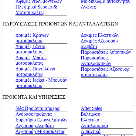
Αφίξεις νέων μοντέλων
Με δίπλωμα αυτοκινήτου
Ηλεκτρικά Scooter &
Αγώνες
Μοτοσυκλέτες
ΠΑΡΟΥΣΙΑΣΕΙΣ ΠΡΟΙΟΝΤΩΝ ΚΑΙ ΑΝΤΑΛΛΑΤΙΚΩΝ
Δοκιμές Κρανών
Δοκιμές Ελαστικών
μοτοσυκλέτας
Δοκιμές Αξεσουάρ
Δοκιμές Γάντια
αναβάτη
μοτοσυκλέτας
Παρουσιάσεις λιπαντικών
Δοκιμές Μπότες
Παρουσιάσεις
μοτοσυκλέτας
Ανταλλακτικών
Δοκιμές Παντελόνια
Παρουσιάσεις Αξεσουάρ
μοτοσυκλέτας
μοτοσυκλέτας
Δοκιμές Jacket - Μπουφάν
μοτοσυκλέτας
ΠΡΟΙΟΝΤΑ ΚΑΙ ΥΠΗΡΕΣΙΕΣ
Νέα Προϊόντα σήμερα
Αfter Sales
Αγόρασε προϊόντα
Βελτίωση
Ευρετήριο Επαγγελματιών
Ελαστικά
Αξεσουάρ Αναβάτη
Ανταλλακτικά
Αξεσουάρ Μοτοσικλέτας
Λιπαντικά