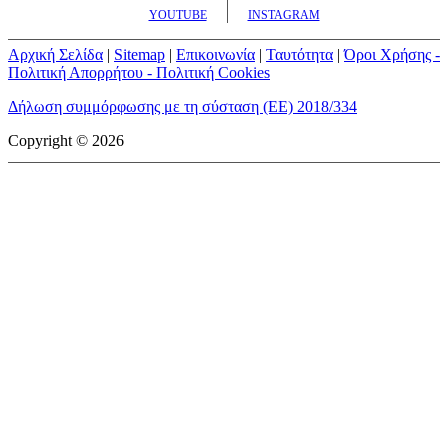
YOUTUBE
INSTAGRAM
Αρχική Σελίδα
|
Sitemap
|
Επικοινωνία
|
Ταυτότητα
|
Όροι Χρήσης -
Πολιτική Απορρήτου - Πολιτική Cookies
Δήλωση συμμόρφωσης με τη σύσταση (ΕΕ) 2018/334
Copyright © 2026
mototriti.gr | Ταυτότητα
Επωνυμία Επιχείρησης:
AUTO ΤΡΙΤΗ ΑΕ
Έδρα - Γραφεία:
Λεωφόρος Αμαρουσίου 14 - Νέο Ηράκλειο,
Τ.Κ. 141 22
Νομική Μορφή:
ΕΚΔΟΤΙΚΗ ΕΤΑΙΡΕΙΑ
Α.Φ.Μ.:
998384177
Δ.Ο.Υ.:
ΚΕΦΟΔΕ
Στοιχεία Επικοινωνίας:
E-mail:
info@mototriti.gr
Τηλέφωνο:
211 1085500
Ιστοσελίδα:
www.mototriti.gr
Διοικητικά Στελέχη
Ιδιοκτήτες & Κύριοι Μέτοχοι:
Δανάη Τριανταφύλλη – Δάφνη