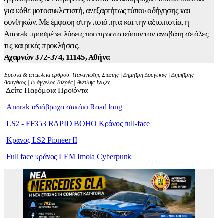
για κάθε μοτοσυκλετιστή, ανεξαρτήτως τύπου οδήγησης και
συνθηκών. Με έμφαση στην ποιότητα και την αξιοπιστία, η
Anorak προσφέρει λύσεις που προστατεύουν τον αναβάτη σε όλες
τις καιρικές προκλήσεις.
Αχαρνών 372-374, 11145, Αθήνα
Έρευνα & επιμέλεια άρθρου: Παναγιώτης Σιώπης | Δημήτρη Δουγέκος | Δημήτρης
Δουγέκος | Ευάγγελος Τσερές | Ανέστης Ιντζές
Δείτε Παρόμοια Προϊόντα
Anorak αδιάβροχο σακάκι Road long
LS2 - FF353 RAPID BOHO Κράνος full-face
Κράνος LS2 Pioneer II
Full face κράνος LEM Imola Cyberpunk