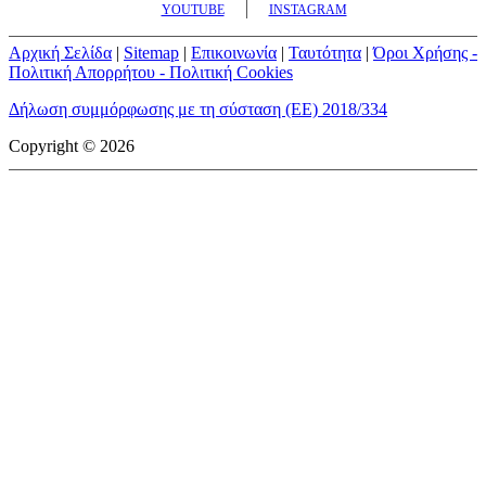
YOUTUBE
INSTAGRAM
Αρχική Σελίδα
|
Sitemap
|
Επικοινωνία
|
Ταυτότητα
|
Όροι Χρήσης -
Πολιτική Απορρήτου - Πολιτική Cookies
Δήλωση συμμόρφωσης με τη σύσταση (ΕΕ) 2018/334
Copyright © 2026
mototriti.gr | Ταυτότητα
Επωνυμία Επιχείρησης:
AUTO ΤΡΙΤΗ ΑΕ
Έδρα - Γραφεία:
Λεωφόρος Αμαρουσίου 14 - Νέο Ηράκλειο,
Τ.Κ. 141 22
Νομική Μορφή:
ΕΚΔΟΤΙΚΗ ΕΤΑΙΡΕΙΑ
Α.Φ.Μ.:
998384177
Δ.Ο.Υ.:
ΚΕΦΟΔΕ
Στοιχεία Επικοινωνίας:
E-mail:
info@mototriti.gr
Τηλέφωνο:
211 1085500
Ιστοσελίδα:
www.mototriti.gr
Διοικητικά Στελέχη
Ιδιοκτήτες & Κύριοι Μέτοχοι:
Δανάη Τριανταφύλλη – Δάφνη