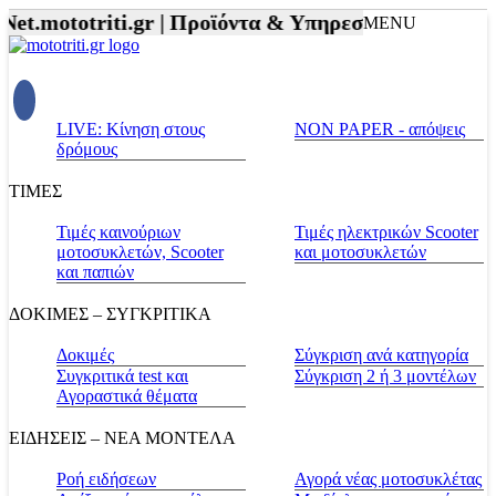
Net.mototriti.gr |
Προϊόντα & Υπηρεσίες |
Αξεσουάρ 
MENU
LIVE: Κίνηση στους
NON PAPER - απόψεις
δρόμους
ΤΙΜΕΣ
Τιμές καινούριων
Τιμές ηλεκτρικών Scooter
μοτοσυκλετών, Scooter
και μοτοσυκλετών
και παπιών
ΔΟΚΙΜΕΣ – ΣΥΓΚΡΙΤΙΚΑ
Δοκιμές
Σύγκριση ανά κατηγορία
Συγκριτικά test και
Σύγκριση 2 ή 3 μοντέλων
Αγοραστικά θέματα
ΕΙΔΗΣΕΙΣ – ΝΕΑ ΜΟΝΤΕΛΑ
Ροή ειδήσεων
Αγορά νέας μοτοσυκλέτας