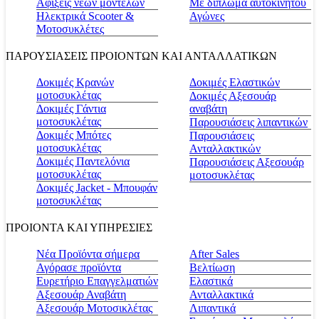
Αφίξεις νέων μοντέλων
Με δίπλωμα αυτοκινήτου
Ηλεκτρικά Scooter &
Αγώνες
Μοτοσυκλέτες
ΠΑΡΟΥΣΙΑΣΕΙΣ ΠΡΟΙΟΝΤΩΝ ΚΑΙ ΑΝΤΑΛΛΑΤΙΚΩΝ
Δοκιμές Κρανών
Δοκιμές Ελαστικών
μοτοσυκλέτας
Δοκιμές Αξεσουάρ
Δοκιμές Γάντια
αναβάτη
μοτοσυκλέτας
Παρουσιάσεις λιπαντικών
Δοκιμές Μπότες
Παρουσιάσεις
μοτοσυκλέτας
Ανταλλακτικών
Δοκιμές Παντελόνια
Παρουσιάσεις Αξεσουάρ
μοτοσυκλέτας
μοτοσυκλέτας
Δοκιμές Jacket - Μπουφάν
μοτοσυκλέτας
ΠΡΟΙΟΝΤΑ ΚΑΙ ΥΠΗΡΕΣΙΕΣ
Νέα Προϊόντα σήμερα
Αfter Sales
Αγόρασε προϊόντα
Βελτίωση
Ευρετήριο Επαγγελματιών
Ελαστικά
Αξεσουάρ Αναβάτη
Ανταλλακτικά
Αξεσουάρ Μοτοσικλέτας
Λιπαντικά