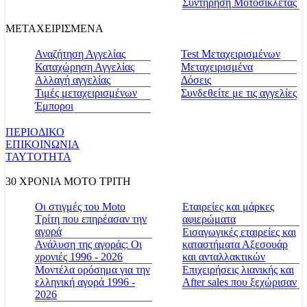
Συντήρηση Μοτοσικλέτας
ΜΕΤΑΧΕΙΡΙΣΜΕΝΑ
Αναζήτηση Αγγελίας
Test Μεταχειρισμένων
Καταχώρηση Αγγελίας
Μεταχειρισμένα
Αλλαγή αγγελίας
Δόσεις
Τιμές μεταχειρισμένων
Συνδεθείτε με τις αγγελίες
Έμποροι
ΠΕΡΙΟΔΙΚΟ
ΕΠΙΚΟΙΝΩΝΙΑ
ΤΑΥΤΟΤΗΤΑ
30 ΧΡΟΝΙΑ MOTO ΤΡΙΤΗ
Οι στιγμές του Moto
Εταιρείες και μάρκες
Τρίτη που επηρέασαν την
αφιερώματα
αγορά
Εισαγωγικές εταιρείες και
Ανάλυση της αγοράς: Οι
καταστήματα Αξεσουάρ
χρονιές 1996 - 2026
και ανταλλακτικών
Μοντέλα ορόσημα για την
Επιχειρήσεις λιανικής και
ελληνική αγορά 1996 -
After sales που ξεχώρισαν
2026