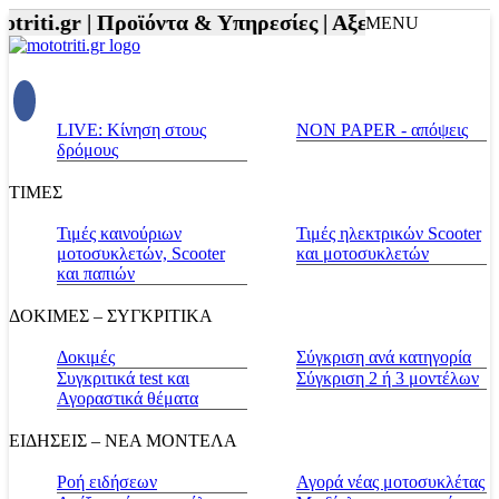
riti.gr |
Προϊόντα & Υπηρεσίες |
Αξεσουάρ Αναβάτη
MENU
LIVE: Κίνηση στους
NON PAPER - απόψεις
δρόμους
ΤΙΜΕΣ
Τιμές καινούριων
Τιμές ηλεκτρικών Scooter
μοτοσυκλετών, Scooter
και μοτοσυκλετών
και παπιών
ΔΟΚΙΜΕΣ – ΣΥΓΚΡΙΤΙΚΑ
Δοκιμές
Σύγκριση ανά κατηγορία
Συγκριτικά test και
Σύγκριση 2 ή 3 μοντέλων
Αγοραστικά θέματα
ΕΙΔΗΣΕΙΣ – ΝΕΑ ΜΟΝΤΕΛΑ
Ροή ειδήσεων
Αγορά νέας μοτοσυκλέτας