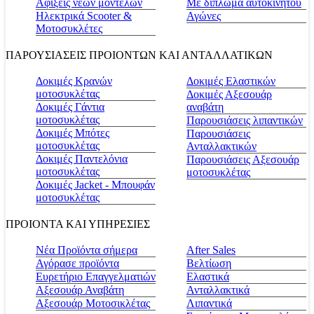
Αφίξεις νέων μοντέλων
Με δίπλωμα αυτοκινήτου
Ηλεκτρικά Scooter &
Αγώνες
Μοτοσυκλέτες
ΠΑΡΟΥΣΙΑΣΕΙΣ ΠΡΟΙΟΝΤΩΝ ΚΑΙ ΑΝΤΑΛΛΑΤΙΚΩΝ
Δοκιμές Κρανών
Δοκιμές Ελαστικών
μοτοσυκλέτας
Δοκιμές Αξεσουάρ
Δοκιμές Γάντια
αναβάτη
μοτοσυκλέτας
Παρουσιάσεις λιπαντικών
Δοκιμές Μπότες
Παρουσιάσεις
μοτοσυκλέτας
Ανταλλακτικών
Δοκιμές Παντελόνια
Παρουσιάσεις Αξεσουάρ
μοτοσυκλέτας
μοτοσυκλέτας
Δοκιμές Jacket - Μπουφάν
μοτοσυκλέτας
ΠΡΟΙΟΝΤΑ ΚΑΙ ΥΠΗΡΕΣΙΕΣ
Νέα Προϊόντα σήμερα
Αfter Sales
Αγόρασε προϊόντα
Βελτίωση
Ευρετήριο Επαγγελματιών
Ελαστικά
Αξεσουάρ Αναβάτη
Ανταλλακτικά
Αξεσουάρ Μοτοσικλέτας
Λιπαντικά