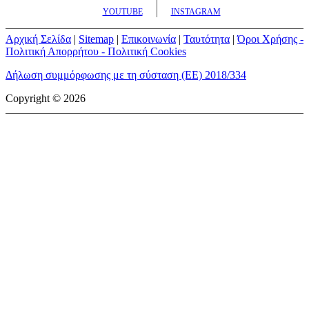
YOUTUBE
INSTAGRAM
Αρχική Σελίδα
|
Sitemap
|
Επικοινωνία
|
Ταυτότητα
|
Όροι Χρήσης -
Πολιτική Απορρήτου - Πολιτική Cookies
Δήλωση συμμόρφωσης με τη σύσταση (ΕΕ) 2018/334
Copyright © 2026
mototriti.gr | Ταυτότητα
Επωνυμία Επιχείρησης:
AUTO ΤΡΙΤΗ ΑΕ
Έδρα - Γραφεία:
Λεωφόρος Αμαρουσίου 14 - Νέο Ηράκλειο,
Τ.Κ. 141 22
Νομική Μορφή:
ΕΚΔΟΤΙΚΗ ΕΤΑΙΡΕΙΑ
Α.Φ.Μ.:
998384177
Δ.Ο.Υ.:
ΚΕΦΟΔΕ
Στοιχεία Επικοινωνίας:
E-mail:
info@mototriti.gr
Τηλέφωνο:
211 1085500
Ιστοσελίδα:
www.mototriti.gr
Διοικητικά Στελέχη
Ιδιοκτήτες & Κύριοι Μέτοχοι:
Δανάη Τριανταφύλλη – Δάφνη