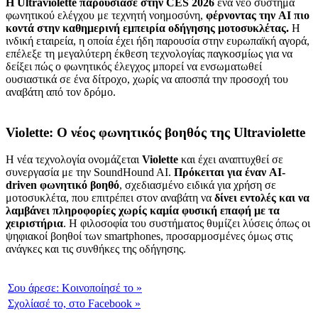
Η Ultraviolette παρουσίασε στην CES 2026
ένα νέο σύστημα
φωνητικού ελέγχου με τεχνητή νοημοσύνη,
φέρνοντας την AI πιο
κοντά στην καθημερινή εμπειρία οδήγησης μοτοσυκλέτας.
Η
ινδική εταιρεία, η οποία έχει ήδη παρουσία στην ευρωπαϊκή αγορά,
επέλεξε τη μεγαλύτερη έκθεση τεχνολογίας παγκοσμίως για να
δείξει πώς ο φωνητικός έλεγχος μπορεί να ενσωματωθεί
ουσιαστικά σε ένα δίτροχο, χωρίς να αποσπά την προσοχή του
αναβάτη από τον δρόμο.
Violette: Ο νέος φωνητικός βοηθός της Ultraviolette
Η νέα τεχνολογία ονομάζεται
Violette
και έχει αναπτυχθεί σε
συνεργασία με την SoundHound AI.
Πρόκειται για έναν AI-
driven φωνητικό βοηθό
, σχεδιασμένο ειδικά για χρήση σε
μοτοσυκλέτα, που επιτρέπει στον αναβάτη να
δίνει εντολές και να
λαμβάνει πληροφορίες χωρίς καμία φυσική επαφή με τα
χειριστήρια
. Η φιλοσοφία του συστήματος θυμίζει λύσεις όπως οι
ψηφιακοί βοηθοί των smartphones, προσαρμοσμένες όμως στις
ανάγκες και τις συνθήκες της οδήγησης.
Σου άρεσε:
Κοινοποίησέ το
»
Σχολίασέ το,
στο Facebook
»