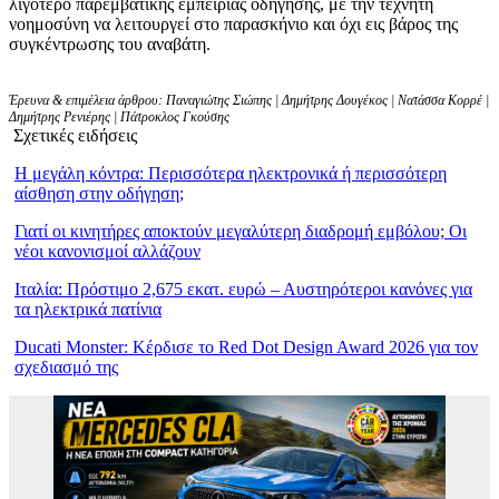
λιγότερο παρεμβατικής εμπειρίας οδήγησης, με την τεχνητή
νοημοσύνη να λειτουργεί στο παρασκήνιο και όχι εις βάρος της
συγκέντρωσης του αναβάτη.
Έρευνα & επιμέλεια άρθρου: Παναγιώτης Σιώπης | Δημήτρης Δουγέκος | Νατάσσα Κορρέ |
Δημήτρης Ρενιέρης | Πάτροκλος Γκούσης
Σχετικές ειδήσεις
Η μεγάλη κόντρα: Περισσότερα ηλεκτρονικά ή περισσότερη
αίσθηση στην οδήγηση;
Γιατί οι κινητήρες αποκτούν μεγαλύτερη διαδρομή εμβόλου; Οι
νέοι κανονισμοί αλλάζουν
Ιταλία: Πρόστιμο 2,675 εκατ. ευρώ – Αυστηρότεροι κανόνες για
τα ηλεκτρικά πατίνια
Ducati Monster: Κέρδισε το Red Dot Design Award 2026 για τον
σχεδιασμό της