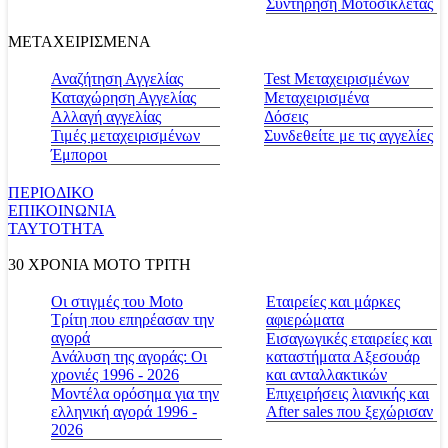
Συντήρηση Μοτοσικλέτας
ΜΕΤΑΧΕΙΡΙΣΜΕΝΑ
Αναζήτηση Αγγελίας
Test Μεταχειρισμένων
Καταχώρηση Αγγελίας
Μεταχειρισμένα
Αλλαγή αγγελίας
Δόσεις
Τιμές μεταχειρισμένων
Συνδεθείτε με τις αγγελίες
Έμποροι
ΠΕΡΙΟΔΙΚΟ
ΕΠΙΚΟΙΝΩΝΙΑ
ΤΑΥΤΟΤΗΤΑ
30 ΧΡΟΝΙΑ MOTO ΤΡΙΤΗ
Οι στιγμές του Moto
Εταιρείες και μάρκες
Τρίτη που επηρέασαν την
αφιερώματα
αγορά
Εισαγωγικές εταιρείες και
Ανάλυση της αγοράς: Οι
καταστήματα Αξεσουάρ
χρονιές 1996 - 2026
και ανταλλακτικών
Μοντέλα ορόσημα για την
Επιχειρήσεις λιανικής και
ελληνική αγορά 1996 -
After sales που ξεχώρισαν
2026