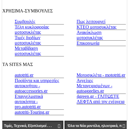
ΧΡΗΣΙΜΑ-ΣΥΜΒΟΥΛΕΣ
Συμβουλές
Πως λειτουργεί
Τέλη κυκλοφορίας
ΚΤΕΟ μοτοσυκλέτας
μοτοσυκλέτας
Ανακύκλωση
Τιμές διοδίων
μοτοσυκλέτας
μοτοσυκλέτας
Επικοινωνία
Μεταβίβαση
μοτοσυκλέτας
ΤΑ SITES ΜΑΣ
autotriti.gr
Μοτοσικλέτα - mototriti.gr
Προϊόντα και υπηρεσίες
Αγγελιες
αυτοκινήτου -
Μεταχειρισμένων -
autoaccessories.gr
autoaggelies.gr
Επαγγελματικά
4green.gr - ΓΛΙΤΩΣΤΕ
αυτοκίνητα -
ΛΕΦΤΑ από την ενέργεια
pro.autotriti.gr
autotriti-Touring.gr