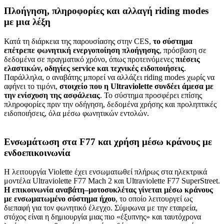
Πλοήγηση, πληροφορίες και αλλαγή riding modes
με μια λέξη
Κατά τη διάρκεια της παρουσίασης στην CES,
το σύστημα
επέτρεπε φωνητική ενεργοποίηση πλοήγησης
, πρόσβαση σε
δεδομένα σε πραγματικό χρόνο, όπως προτεινόμενες
πιέσεις
ελαστικών, οδηγίες service και τεχνικές ειδοποιήσεις
.
Παράλληλα, ο αναβάτης μπορεί να αλλάζει riding modes χωρίς να
αφήνει το τιμόνι,
στοιχείο που η Ultraviolette συνδέει άμεσα με
την ενίσχυση της ασφάλειας
. Το σύστημα προσφέρει επίσης
πληροφορίες πριν την οδήγηση, δεδομένα χρήσης και προληπτικές
ειδοποιήσεις, όλα μέσω φωνητικών εντολών.
Ενσωμάτωση στα F77 και χρήση μέσω κράνους με
ενδοεπικοινωνία
Η λειτουργία Violette έχει ενσωματωθεί πλήρως στα ηλεκτρικά
μοντέλα Ultraviolette F77 Mach 2 και Ultraviolette F77 SuperStreet.
Η επικοινωνία αναβάτη–μοτοσυκλέτας γίνεται μέσω κράνους
με ενσωματωμένο σύστημα ήχου
, το οποίο λειτουργεί ως
διεπαφή για τον φωνητικό έλεγχο. Σύμφωνα με την εταιρεία,
στόχος είναι η δημιουργία μιας πιο «έξυπνης» και ταυτόχρονα