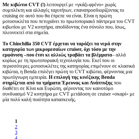
Με κιβώτιο CVT (!)
λειτουργεί με «γκάζι-φρένο» χωρίς
συμπλέκτη και αλλαγές ταχυτήτων, επαναπροσδιορίζοντας το
cruising σε αυτό που θα έπρεπε να είναι. Είναι η πρώτη
μοτοσυκλέτα που πετυχαίνει το πρωτοποριακό πάντρεμα του CVT
κιβωτίου με V2 κινητήρα, αποδίδοντας ένα σύνολο που, ίσως,
πλεονεκτεί στα σημεία.
Το Chinchilla 350 CVT έρχεται να ταράξει τα νερά στην
κατηγορία των μικρομεσαίων cruiser, όχι τόσο με την
εμφάνιση –που έτσι κι αλλιώς τραβάει τα βλέμματα
– αλλά
κυρίως με τη πρωτοποριακή τεχνολογία του. Εκεί που οι
περισσότερες μοτοσυκλέτες της κατηγορίας επιμένουν σε κλασικά
κιβώτια, η Benda επιλέγει πρώτη το CVT κιβώτιο, φέρνοντας μια
πρωτόγνωρη εμπειρία.
Η επιλογή της κινέζικης Benda
στηρίζεται από τα τμήματα Έρευνας και Ανάπτυξης
που
διαθέτει σε Κίνα και Ευρώπη, φέρνοντας τον καινοτόμο
συνδυασμό V2 κινητήρα με CVT μετάδοση σε cruiser «σκαρί» με
μία πολύ καλή ποιότητα κατασκευής.
1
2
3
4