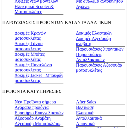
Αφίξεις νέων μοντέλων
Με δίπλωμα αυτοκινήτου
Ηλεκτρικά Scooter &
Αγώνες
Μοτοσυκλέτες
ΠΑΡΟΥΣΙΑΣΕΙΣ ΠΡΟΙΟΝΤΩΝ ΚΑΙ ΑΝΤΑΛΛΑΤΙΚΩΝ
Δοκιμές Κρανών
Δοκιμές Ελαστικών
μοτοσυκλέτας
Δοκιμές Αξεσουάρ
Δοκιμές Γάντια
αναβάτη
μοτοσυκλέτας
Παρουσιάσεις λιπαντικών
Δοκιμές Μπότες
Παρουσιάσεις
μοτοσυκλέτας
Ανταλλακτικών
Δοκιμές Παντελόνια
Παρουσιάσεις Αξεσουάρ
μοτοσυκλέτας
μοτοσυκλέτας
Δοκιμές Jacket - Μπουφάν
μοτοσυκλέτας
ΠΡΟΙΟΝΤΑ ΚΑΙ ΥΠΗΡΕΣΙΕΣ
Νέα Προϊόντα σήμερα
Αfter Sales
Αγόρασε προϊόντα
Βελτίωση
Ευρετήριο Επαγγελματιών
Ελαστικά
Αξεσουάρ Αναβάτη
Ανταλλακτικά
Αξεσουάρ Μοτοσικλέτας
Λιπαντικά