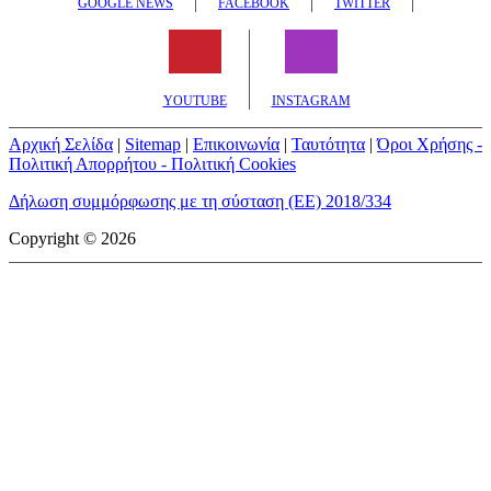
GOOGLE NEWS
FACEBOOK
TWITTER
YOUTUBE
INSTAGRAM
Αρχική Σελίδα
|
Sitemap
|
Επικοινωνία
|
Ταυτότητα
|
Όροι Χρήσης -
Πολιτική Απορρήτου - Πολιτική Cookies
Δήλωση συμμόρφωσης με τη σύσταση (ΕΕ) 2018/334
Copyright © 2026
mototriti.gr | Ταυτότητα
Επωνυμία Επιχείρησης:
AUTO ΤΡΙΤΗ ΑΕ
Έδρα - Γραφεία:
Λεωφόρος Αμαρουσίου 14 - Νέο Ηράκλειο,
Τ.Κ. 141 22
Νομική Μορφή:
ΕΚΔΟΤΙΚΗ ΕΤΑΙΡΕΙΑ
Α.Φ.Μ.:
998384177
Δ.Ο.Υ.:
ΚΕΦΟΔΕ
Στοιχεία Επικοινωνίας:
E-mail:
info@mototriti.gr
Τηλέφωνο:
211 1085500