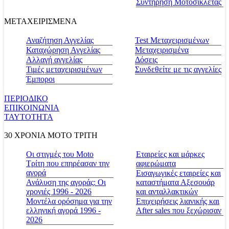
Συντήρηση Μοτοσικλέτας
ΜΕΤΑΧΕΙΡΙΣΜΕΝΑ
Αναζήτηση Αγγελίας
Test Μεταχειρισμένων
Καταχώρηση Αγγελίας
Μεταχειρισμένα
Αλλαγή αγγελίας
Δόσεις
Τιμές μεταχειρισμένων
Συνδεθείτε με τις αγγελίες
Έμποροι
ΠΕΡΙΟΔΙΚΟ
ΕΠΙΚΟΙΝΩΝΙΑ
ΤΑΥΤΟΤΗΤΑ
30 ΧΡΟΝΙΑ MOTO ΤΡΙΤΗ
Οι στιγμές του Moto
Εταιρείες και μάρκες
Τρίτη που επηρέασαν την
αφιερώματα
αγορά
Εισαγωγικές εταιρείες και
Ανάλυση της αγοράς: Οι
καταστήματα Αξεσουάρ
χρονιές 1996 - 2026
και ανταλλακτικών
Μοντέλα ορόσημα για την
Επιχειρήσεις λιανικής και
ελληνική αγορά 1996 -
After sales που ξεχώρισαν
2026