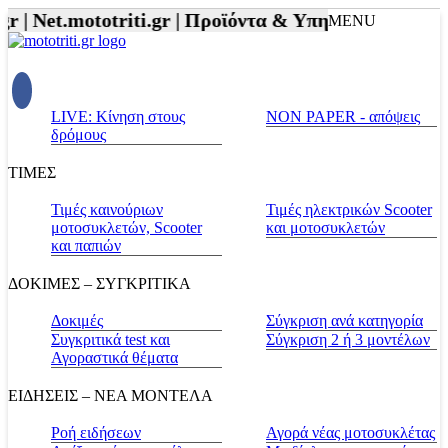
r |
Net.mototriti.gr |
Προϊόντα & Υπηρεσίες |
Αξεσου
MENU
LIVE: Κίνηση στους
NON PAPER - απόψεις
δρόμους
ΤΙΜΕΣ
Τιμές καινούριων
Τιμές ηλεκτρικών Scooter
μοτοσυκλετών, Scooter
και μοτοσυκλετών
και παπιών
ΔΟΚΙΜΕΣ – ΣΥΓΚΡΙΤΙΚΑ
Δοκιμές
Σύγκριση ανά κατηγορία
Συγκριτικά test και
Σύγκριση 2 ή 3 μοντέλων
Αγοραστικά θέματα
ΕΙΔΗΣΕΙΣ – ΝΕΑ ΜΟΝΤΕΛΑ
Ροή ειδήσεων
Αγορά νέας μοτοσυκλέτας