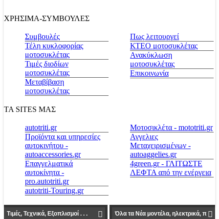
ΧΡΗΣΙΜΑ-ΣΥΜΒΟΥΛΕΣ
Συμβουλές
Πως λειτουργεί
Τέλη κυκλοφορίας
ΚΤΕΟ μοτοσυκλέτας
μοτοσυκλέτας
Ανακύκλωση
Τιμές διοδίων
μοτοσυκλέτας
μοτοσυκλέτας
Επικοινωνία
Μεταβίβαση
μοτοσυκλέτας
ΤΑ SITES ΜΑΣ
autotriti.gr
Μοτοσικλέτα - mototriti.gr
Προϊόντα και υπηρεσίες
Αγγελιες
αυτοκινήτου -
Μεταχειρισμένων -
autoaccessories.gr
autoaggelies.gr
Επαγγελματικά
4green.gr - ΓΛΙΤΩΣΤΕ
αυτοκίνητα -
ΛΕΦΤΑ από την ενέργεια
pro.autotriti.gr
autotriti-Touring.gr