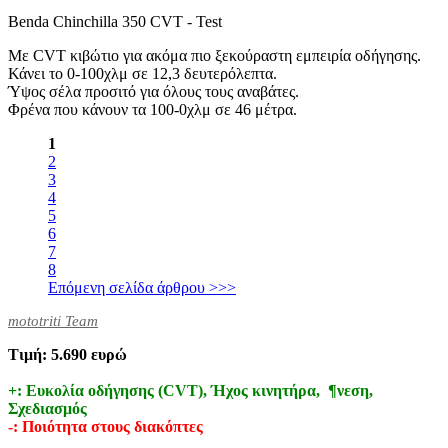
Benda Chinchilla 350 CVT - Test
Με CVT κιβώτιο για ακόμα πιο ξεκούραστη εμπειρία οδήγησης.
Κάνει το 0-100χλμ σε 12,3 δευτερόλεπτα.
Ύψος σέλα προσιτό για όλους τους αναβάτες.
Φρένα που κάνουν τα 100-0χλμ σε 46 μέτρα.
1
2
3
4
5
6
7
8
Επόμενη σελίδα άρθρου >>>
mototriti Team
Τιμή: 5.690 ευρώ
+: Ευκολία οδήγησης (CVT), Ήχος κινητήρα, ¶νεση,
Σχεδιασμός
-: Ποιότητα στους διακόπτες