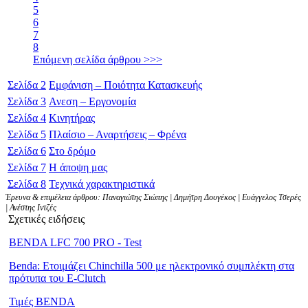
5
6
7
8
Επόμενη σελίδα άρθρου >>>
Σελίδα
2
Εμφάνιση – Ποιότητα Κατασκευής
Σελίδα
3
Ανεση – Εργονομία
Σελίδα
4
Κινητήρας
Σελίδα
5
Πλαίσιο – Αναρτήσεις – Φρένα
Σελίδα
6
Στο δρόμο
Σελίδα
7
Η άποψη μας
Σελίδα
8
Τεχνικά χαρακτηριστικά
Έρευνα & επιμέλεια άρθρου: Παναγιώτης Σιώπης | Δημήτρη Δουγέκος | Ευάγγελος Τσερές
| Ανέστης Ιντζές
Σχετικές ειδήσεις
BENDA LFC 700 PRO - Test
Benda: Ετοιμάζει Chinchilla 500 με ηλεκτρονικό συμπλέκτη στα
πρότυπα του E-Clutch
Τιμές BENDA