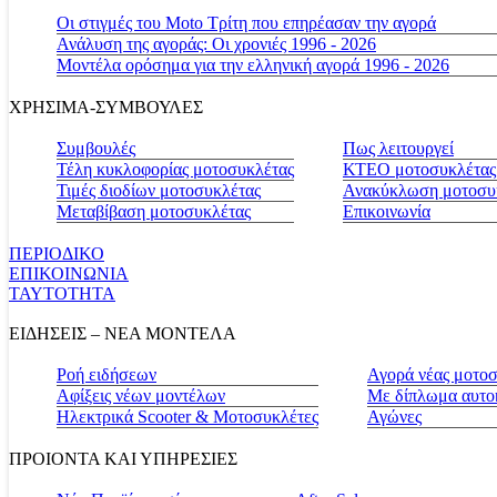
Οι στιγμές του Moto Τρίτη που επηρέασαν την αγορά
Ανάλυση της αγοράς: Οι χρονιές 1996 - 2026
Μοντέλα ορόσημα για την ελληνική αγορά 1996 - 2026
ΧΡΗΣΙΜΑ-ΣΥΜΒΟΥΛΕΣ
Συμβουλές
Πως λειτουργεί
Τέλη κυκλοφορίας μοτοσυκλέτας
ΚΤΕΟ μοτοσυκλέτας
Τιμές διοδίων μοτοσυκλέτας
Ανακύκλωση μοτοσυ
Μεταβίβαση μοτοσυκλέτας
Επικοινωνία
ΠΕΡΙΟΔΙΚΟ
ΕΠΙΚΟΙΝΩΝΙΑ
ΤΑΥΤΟΤΗΤΑ
ΕΙΔΗΣΕΙΣ – ΝΕΑ ΜΟΝΤΕΛΑ
Ροή ειδήσεων
Αγορά νέας μοτο
Αφίξεις νέων μοντέλων
Με δίπλωμα αυτο
Ηλεκτρικά Scooter & Μοτοσυκλέτες
Αγώνες
ΠΡΟΙΟΝΤΑ ΚΑΙ ΥΠΗΡΕΣΙΕΣ