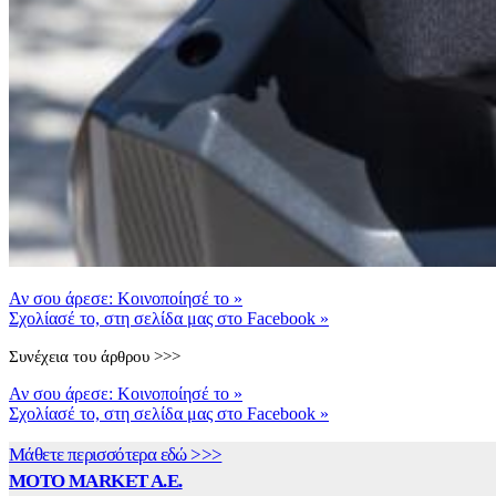
Αν σου άρεσε: Κοινοποίησέ το
»
Σχολίασέ το, στη σελίδα μας στο Facebook
»
Συνέχεια του άρθρου >>>
Αν σου άρεσε: Κοινοποίησέ το
»
Σχολίασέ το, στη σελίδα μας στο Facebook
»
Μάθετε περισσότερα εδώ >>>
MOTO MARKET A.E.