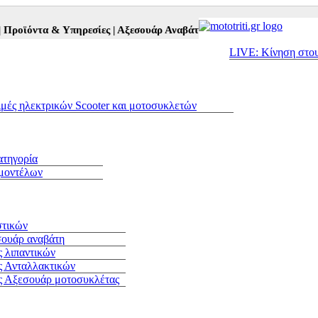
όντα & Υπηρεσίες |
Αξεσουάρ Αναβάτη και Μοτοσυκλέτας |
Μεταχειρ
LIVE: Κίνηση στο
ιμές ηλεκτρικών Scooter και μοτοσυκλετών
ατηγορία
 μοντέλων
στικών
σουάρ αναβάτη
 λιπαντικών
ς Ανταλλακτικών
ς Αξεσουάρ μοτοσυκλέτας