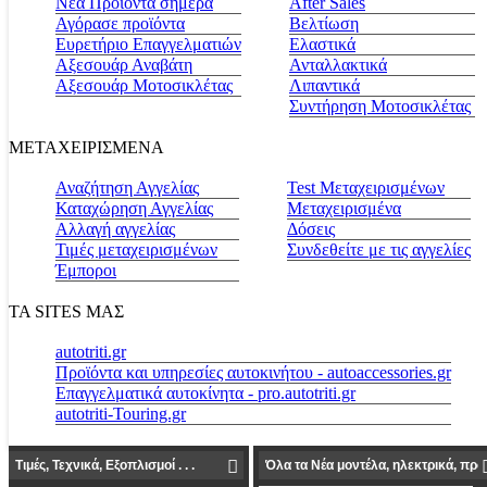
Νέα Προϊόντα σήμερα
Αfter Sales
Αγόρασε προϊόντα
Βελτίωση
Ευρετήριο Επαγγελματιών
Ελαστικά
Αξεσουάρ Αναβάτη
Ανταλλακτικά
Αξεσουάρ Μοτοσικλέτας
Λιπαντικά
Συντήρηση Μοτοσικλέτας
ΜΕΤΑΧΕΙΡΙΣΜΕΝΑ
Αναζήτηση Αγγελίας
Test Μεταχειρισμένων
Καταχώρηση Αγγελίας
Μεταχειρισμένα
Αλλαγή αγγελίας
Δόσεις
Τιμές μεταχειρισμένων
Συνδεθείτε με τις αγγελίες
Έμποροι
ΤΑ SITES ΜΑΣ
autotriti.gr
Προϊόντα και υπηρεσίες αυτοκινήτου - autoaccessories.gr
Επαγγελματικά αυτοκίνητα - pro.autotriti.gr
autotriti-Touring.gr