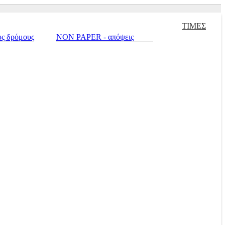
ισμένα |
Πράσινο σπίτι |
Touring |
Autotriti.gr |
Net.mototriti.gr |
Προ
ΤΙΜΕΣ
υς δρόμους
NON PAPER - απόψεις