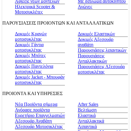
Αφίξεις νέων μοντέλων
Με δίπλωμα αυτοκινήτου
Ηλεκτρικά Scooter &
Αγώνες
Μοτοσυκλέτες
ΠΑΡΟΥΣΙΑΣΕΙΣ ΠΡΟΙΟΝΤΩΝ ΚΑΙ ΑΝΤΑΛΛΑΤΙΚΩΝ
Δοκιμές Κρανών
Δοκιμές Ελαστικών
μοτοσυκλέτας
Δοκιμές Αξεσουάρ
Δοκιμές Γάντια
αναβάτη
μοτοσυκλέτας
Παρουσιάσεις λιπαντικών
Δοκιμές Μπότες
Παρουσιάσεις
μοτοσυκλέτας
Ανταλλακτικών
Δοκιμές Παντελόνια
Παρουσιάσεις Αξεσουάρ
μοτοσυκλέτας
μοτοσυκλέτας
Δοκιμές Jacket - Μπουφάν
μοτοσυκλέτας
ΠΡΟΙΟΝΤΑ ΚΑΙ ΥΠΗΡΕΣΙΕΣ
Νέα Προϊόντα σήμερα
Αfter Sales
Αγόρασε προϊόντα
Βελτίωση
Ευρετήριο Επαγγελματιών
Ελαστικά
Αξεσουάρ Αναβάτη
Ανταλλακτικά
Αξεσουάρ Μοτοσικλέτας
Λιπαντικά