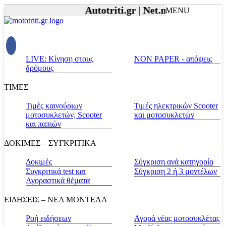
Autotriti.gr |
Net.mototriti.gr |
Πρ
MENU
LIVE: Κίνηση στους
NON PAPER - απόψεις
δρόμους
ΤΙΜΕΣ
Τιμές καινούριων
Τιμές ηλεκτρικών Scooter
μοτοσυκλετών, Scooter
και μοτοσυκλετών
και παπιών
ΔΟΚΙΜΕΣ – ΣΥΓΚΡΙΤΙΚΑ
Δοκιμές
Σύγκριση ανά κατηγορία
Συγκριτικά test και
Σύγκριση 2 ή 3 μοντέλων
Αγοραστικά θέματα
ΕΙΔΗΣΕΙΣ – ΝΕΑ ΜΟΝΤΕΛΑ
Ροή ειδήσεων
Αγορά νέας μοτοσυκλέτας