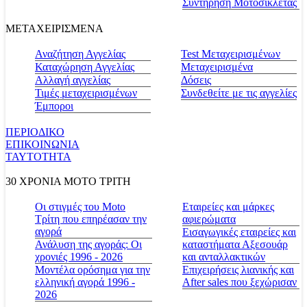
Συντήρηση Μοτοσικλέτας
ΜΕΤΑΧΕΙΡΙΣΜΕΝΑ
Αναζήτηση Αγγελίας
Test Μεταχειρισμένων
Καταχώρηση Αγγελίας
Μεταχειρισμένα
Αλλαγή αγγελίας
Δόσεις
Τιμές μεταχειρισμένων
Συνδεθείτε με τις αγγελίες
Έμποροι
ΠΕΡΙΟΔΙΚΟ
ΕΠΙΚΟΙΝΩΝΙΑ
ΤΑΥΤΟΤΗΤΑ
30 ΧΡΟΝΙΑ MOTO ΤΡΙΤΗ
Οι στιγμές του Moto
Εταιρείες και μάρκες
Τρίτη που επηρέασαν την
αφιερώματα
αγορά
Εισαγωγικές εταιρείες και
Ανάλυση της αγοράς: Οι
καταστήματα Αξεσουάρ
χρονιές 1996 - 2026
και ανταλλακτικών
Μοντέλα ορόσημα για την
Επιχειρήσεις λιανικής και
ελληνική αγορά 1996 -
After sales που ξεχώρισαν
2026