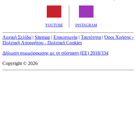
YOUTUBE
INSTAGRAM
Αρχική Σελίδα
|
Sitemap
|
Επικοινωνία
|
Ταυτότητα
|
Όροι Χρήσης -
Πολιτική Απορρήτου - Πολιτική Cookies
Δήλωση συμμόρφωσης με τη σύσταση (ΕΕ) 2018/334
Copyright © 2026
mototriti.gr | Ταυτότητα
Επωνυμία Επιχείρησης:
AUTO ΤΡΙΤΗ ΑΕ
Έδρα - Γραφεία:
Λεωφόρος Αμαρουσίου 14 - Νέο Ηράκλειο,
Τ.Κ. 141 22
Νομική Μορφή:
ΕΚΔΟΤΙΚΗ ΕΤΑΙΡΕΙΑ
Α.Φ.Μ.:
998384177
Δ.Ο.Υ.:
ΚΕΦΟΔΕ
Στοιχεία Επικοινωνίας:
E-mail:
info@mototriti.gr
Τηλέφωνο:
211 1085500