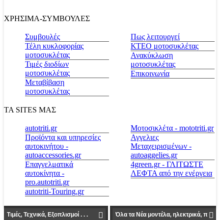
ΧΡΗΣΙΜΑ-ΣΥΜΒΟΥΛΕΣ
Συμβουλές
Πως λειτουργεί
Τέλη κυκλοφορίας
ΚΤΕΟ μοτοσυκλέτας
μοτοσυκλέτας
Ανακύκλωση
Τιμές διοδίων
μοτοσυκλέτας
μοτοσυκλέτας
Επικοινωνία
Μεταβίβαση
μοτοσυκλέτας
ΤΑ SITES ΜΑΣ
autotriti.gr
Μοτοσικλέτα - mototriti.gr
Προϊόντα και υπηρεσίες
Αγγελιες
αυτοκινήτου -
Μεταχειρισμένων -
autoaccessories.gr
autoaggelies.gr
Επαγγελματικά
4green.gr - ΓΛΙΤΩΣΤΕ
αυτοκίνητα -
ΛΕΦΤΑ από την ενέργεια
pro.autotriti.gr
autotriti-Touring.gr