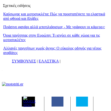
Σχετικές ειδήσεις
Καύσωνας και μοτοσυκλέτα: Πώς να προστατέψετε τα ελαστικά
από φθορά και βλάβες
Πράσινο φανάρι αλλά μποτιλιάρισμα; - Με γράφουν οι κάμερες;
Όρια ταχύτητας στην Ευρώπη: Τι ισχύει σε κάθε χώρα για τις
μοτοσυκλέτες
Αλλαγές ταχυτήτων χωρίς άγχος: Ο εύκολος οδηγός για νέους
αναβάτες
ΣΥΜΒΟΥΛΕΣ
|
ΕΛΑΣΤΙΚΑ
|