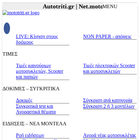
Autotriti.gr |
Net.mototriti.gr |
Προϊόν
MENU
LIVE: Κίνηση στους
NON PAPER - απόψεις
δρόμους
ΤΙΜΕΣ
Τιμές καινούριων
Τιμές ηλεκτρικών Scooter
μοτοσυκλετών, Scooter
και μοτοσυκλετών
και παπιών
ΔΟΚΙΜΕΣ – ΣΥΓΚΡΙΤΙΚΑ
Δοκιμές
Σύγκριση ανά κατηγορία
Συγκριτικά test και
Σύγκριση 2 ή 3 μοντέλων
Αγοραστικά θέματα
ΕΙΔΗΣΕΙΣ – ΝΕΑ ΜΟΝΤΕΛΑ
Ροή ειδήσεων
Αγορά νέας μοτοσυκλέτας