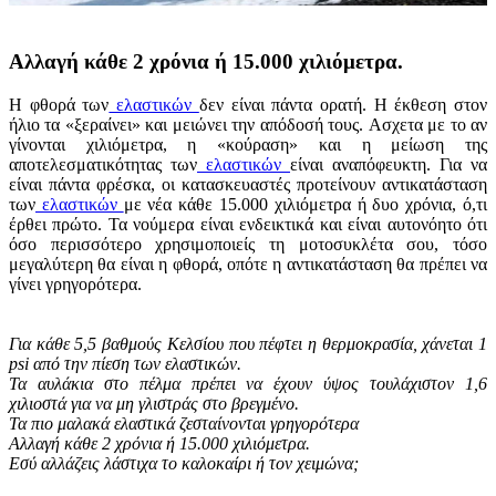
Αλλαγή κάθε 2 χρόνια ή 15.000 χιλιόμετρα.
Η φθορά των
ελαστικών
δεν είναι πάντα ορατή. Η έκθεση στον
ήλιο τα «ξεραίνει» και μειώνει την απόδοσή τους. Aσχετα με το αν
γίνονται χιλιόμετρα, η «κούραση» και η μείωση της
αποτελεσματικότητας των
ελαστικών
είναι αναπόφευκτη. Για να
είναι πάντα φρέσκα, οι κατασκευαστές προτείνουν αντικατάσταση
των
ελαστικών
με νέα κάθε 15.000 χιλιόμετρα ή δυο χρόνια, ό,τι
έρθει πρώτο. Τα νούμερα είναι ενδεικτικά και είναι αυτονόητο ότι
όσο περισσότερο χρησιμοποιείς τη μοτοσυκλέτα σου, τόσο
μεγαλύτερη θα είναι η φθορά, οπότε η αντικατάσταση θα πρέπει να
γίνει γρηγορότερα.
Για κάθε 5,5 βαθμούς Κελσίου που πέφτει η θερμοκρασία, χάνεται 1
psi από την πίεση των ελαστικών.
Τα αυλάκια στο πέλμα πρέπει να έχουν ύψος τουλάχιστον 1,6
χιλιοστά για να μη γλιστράς στο βρεγμένο.
Τα πιο μαλακά ελαστικά ζεσταίνονται γρηγορότερα
Αλλαγή κάθε 2 χρόνια ή 15.000 χιλιόμετρα.
Εσύ αλλάζεις λάστιχα το καλοκαίρι ή τον χειμώνα;