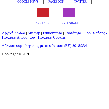
GOOGLE NEWS
FACEBOOK
TWITTER
YOUTUBE
INSTAGRAM
Αρχική Σελίδα
|
Sitemap
|
Επικοινωνία
|
Ταυτότητα
|
Όροι Χρήσης -
Πολιτική Απορρήτου - Πολιτική Cookies
Δήλωση συμμόρφωσης με τη σύσταση (ΕΕ) 2018/334
Copyright © 2026
mototriti.gr | Ταυτότητα
Επωνυμία Επιχείρησης:
AUTO ΤΡΙΤΗ ΑΕ
Έδρα - Γραφεία:
Λεωφόρος Αμαρουσίου 14 - Νέο Ηράκλειο,
Τ.Κ. 141 22
Νομική Μορφή:
ΕΚΔΟΤΙΚΗ ΕΤΑΙΡΕΙΑ
Α.Φ.Μ.:
998384177
Δ.Ο.Υ.:
ΚΕΦΟΔΕ
Στοιχεία Επικοινωνίας:
E-mail:
info@mototriti.gr