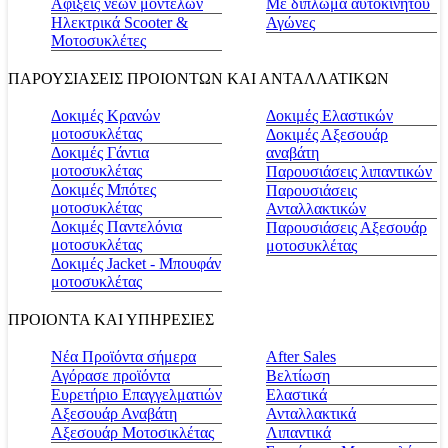
Αφίξεις νέων μοντέλων
Με δίπλωμα αυτοκινήτου
Ηλεκτρικά Scooter &
Αγώνες
Μοτοσυκλέτες
ΠΑΡΟΥΣΙΑΣΕΙΣ ΠΡΟΙΟΝΤΩΝ ΚΑΙ ΑΝΤΑΛΛΑΤΙΚΩΝ
Δοκιμές Κρανών
Δοκιμές Ελαστικών
μοτοσυκλέτας
Δοκιμές Αξεσουάρ
Δοκιμές Γάντια
αναβάτη
μοτοσυκλέτας
Παρουσιάσεις λιπαντικών
Δοκιμές Μπότες
Παρουσιάσεις
μοτοσυκλέτας
Ανταλλακτικών
Δοκιμές Παντελόνια
Παρουσιάσεις Αξεσουάρ
μοτοσυκλέτας
μοτοσυκλέτας
Δοκιμές Jacket - Μπουφάν
μοτοσυκλέτας
ΠΡΟΙΟΝΤΑ ΚΑΙ ΥΠΗΡΕΣΙΕΣ
Νέα Προϊόντα σήμερα
Αfter Sales
Αγόρασε προϊόντα
Βελτίωση
Ευρετήριο Επαγγελματιών
Ελαστικά
Αξεσουάρ Αναβάτη
Ανταλλακτικά
Αξεσουάρ Μοτοσικλέτας
Λιπαντικά