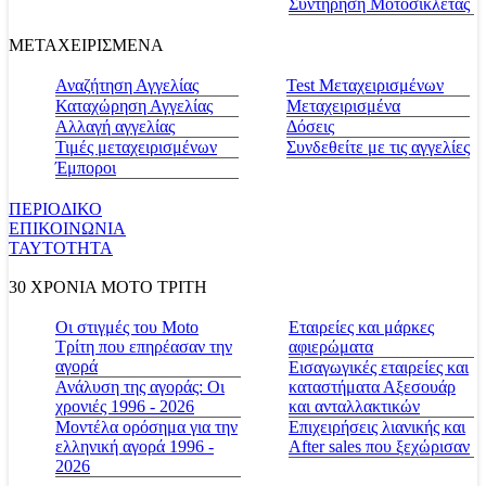
Συντήρηση Μοτοσικλέτας
ΜΕΤΑΧΕΙΡΙΣΜΕΝΑ
Αναζήτηση Αγγελίας
Test Μεταχειρισμένων
Καταχώρηση Αγγελίας
Μεταχειρισμένα
Αλλαγή αγγελίας
Δόσεις
Τιμές μεταχειρισμένων
Συνδεθείτε με τις αγγελίες
Έμποροι
ΠΕΡΙΟΔΙΚΟ
ΕΠΙΚΟΙΝΩΝΙΑ
ΤΑΥΤΟΤΗΤΑ
30 ΧΡΟΝΙΑ MOTO ΤΡΙΤΗ
Οι στιγμές του Moto
Εταιρείες και μάρκες
Τρίτη που επηρέασαν την
αφιερώματα
αγορά
Εισαγωγικές εταιρείες και
Ανάλυση της αγοράς: Οι
καταστήματα Αξεσουάρ
χρονιές 1996 - 2026
και ανταλλακτικών
Μοντέλα ορόσημα για την
Επιχειρήσεις λιανικής και
ελληνική αγορά 1996 -
After sales που ξεχώρισαν
2026