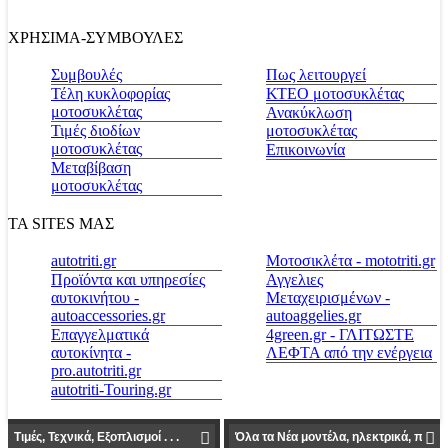
ΧΡΗΣΙΜΑ-ΣΥΜΒΟΥΛΕΣ
Συμβουλές
Πως λειτουργεί
Τέλη κυκλοφορίας
ΚΤΕΟ μοτοσυκλέτας
μοτοσυκλέτας
Ανακύκλωση
Τιμές διοδίων
μοτοσυκλέτας
μοτοσυκλέτας
Επικοινωνία
Μεταβίβαση
μοτοσυκλέτας
ΤΑ SITES ΜΑΣ
autotriti.gr
Μοτοσικλέτα - mototriti.gr
Προϊόντα και υπηρεσίες
Αγγελιες
αυτοκινήτου -
Μεταχειρισμένων -
autoaccessories.gr
autoaggelies.gr
Επαγγελματικά
4green.gr - ΓΛΙΤΩΣΤΕ
αυτοκίνητα -
ΛΕΦΤΑ από την ενέργεια
pro.autotriti.gr
autotriti-Touring.gr