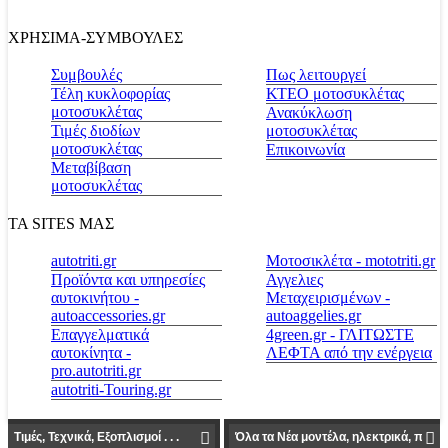
ΧΡΗΣΙΜΑ-ΣΥΜΒΟΥΛΕΣ
Συμβουλές
Πως λειτουργεί
Τέλη κυκλοφορίας
ΚΤΕΟ μοτοσυκλέτας
μοτοσυκλέτας
Ανακύκλωση
Τιμές διοδίων
μοτοσυκλέτας
μοτοσυκλέτας
Επικοινωνία
Μεταβίβαση
μοτοσυκλέτας
ΤΑ SITES ΜΑΣ
autotriti.gr
Μοτοσικλέτα - mototriti.gr
Προϊόντα και υπηρεσίες
Αγγελιες
αυτοκινήτου -
Μεταχειρισμένων -
autoaccessories.gr
autoaggelies.gr
Επαγγελματικά
4green.gr - ΓΛΙΤΩΣΤΕ
αυτοκίνητα -
ΛΕΦΤΑ από την ενέργεια
pro.autotriti.gr
autotriti-Touring.gr