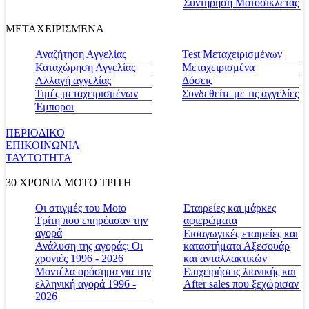
Συντήρηση Μοτοσικλέτας
ΜΕΤΑΧΕΙΡΙΣΜΕΝΑ
Αναζήτηση Αγγελίας
Test Μεταχειρισμένων
Καταχώρηση Αγγελίας
Μεταχειρισμένα
Αλλαγή αγγελίας
Δόσεις
Τιμές μεταχειρισμένων
Συνδεθείτε με τις αγγελίες
Έμποροι
ΠΕΡΙΟΔΙΚΟ
ΕΠΙΚΟΙΝΩΝΙΑ
ΤΑΥΤΟΤΗΤΑ
30 ΧΡΟΝΙΑ MOTO ΤΡΙΤΗ
Οι στιγμές του Moto
Εταιρείες και μάρκες
Τρίτη που επηρέασαν την
αφιερώματα
αγορά
Εισαγωγικές εταιρείες και
Ανάλυση της αγοράς: Οι
καταστήματα Αξεσουάρ
χρονιές 1996 - 2026
και ανταλλακτικών
Μοντέλα ορόσημα για την
Επιχειρήσεις λιανικής και
ελληνική αγορά 1996 -
After sales που ξεχώρισαν
2026