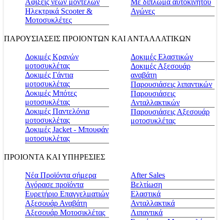
Αφίξεις νέων μοντέλων
Με δίπλωμα αυτοκινήτου
Ηλεκτρικά Scooter &
Αγώνες
Μοτοσυκλέτες
ΠΑΡΟΥΣΙΑΣΕΙΣ ΠΡΟΙΟΝΤΩΝ ΚΑΙ ΑΝΤΑΛΛΑΤΙΚΩΝ
Δοκιμές Κρανών
Δοκιμές Ελαστικών
μοτοσυκλέτας
Δοκιμές Αξεσουάρ
Δοκιμές Γάντια
αναβάτη
μοτοσυκλέτας
Παρουσιάσεις λιπαντικών
Δοκιμές Μπότες
Παρουσιάσεις
μοτοσυκλέτας
Ανταλλακτικών
Δοκιμές Παντελόνια
Παρουσιάσεις Αξεσουάρ
μοτοσυκλέτας
μοτοσυκλέτας
Δοκιμές Jacket - Μπουφάν
μοτοσυκλέτας
ΠΡΟΙΟΝΤΑ ΚΑΙ ΥΠΗΡΕΣΙΕΣ
Νέα Προϊόντα σήμερα
Αfter Sales
Αγόρασε προϊόντα
Βελτίωση
Ευρετήριο Επαγγελματιών
Ελαστικά
Αξεσουάρ Αναβάτη
Ανταλλακτικά
Αξεσουάρ Μοτοσικλέτας
Λιπαντικά