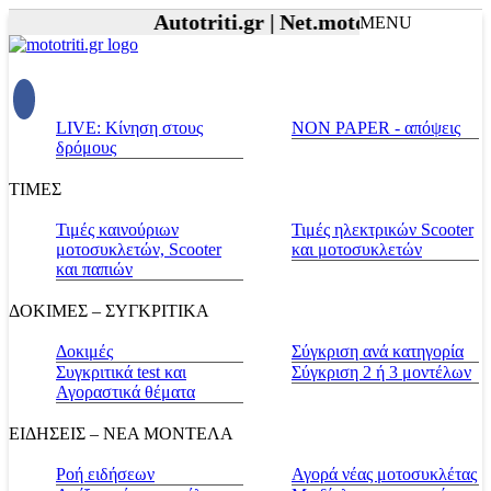
Autotriti.gr |
Net.mototriti.gr |
Προϊό
MENU
LIVE: Κίνηση στους
NON PAPER - απόψεις
δρόμους
ΤΙΜΕΣ
Τιμές καινούριων
Τιμές ηλεκτρικών Scooter
μοτοσυκλετών, Scooter
και μοτοσυκλετών
και παπιών
ΔΟΚΙΜΕΣ – ΣΥΓΚΡΙΤΙΚΑ
Δοκιμές
Σύγκριση ανά κατηγορία
Συγκριτικά test και
Σύγκριση 2 ή 3 μοντέλων
Αγοραστικά θέματα
ΕΙΔΗΣΕΙΣ – ΝΕΑ ΜΟΝΤΕΛΑ
Ροή ειδήσεων
Αγορά νέας μοτοσυκλέτας