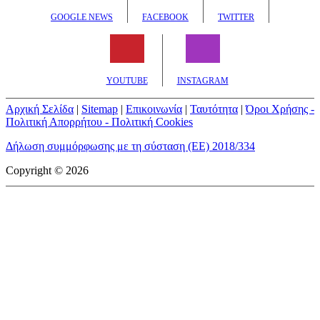
GOOGLE NEWS
FACEBOOK
TWITTER
YOUTUBE
INSTAGRAM
Αρχική Σελίδα
|
Sitemap
|
Επικοινωνία
|
Ταυτότητα
|
Όροι Χρήσης -
Πολιτική Απορρήτου - Πολιτική Cookies
Δήλωση συμμόρφωσης με τη σύσταση (ΕΕ) 2018/334
Copyright © 2026
mototriti.gr | Ταυτότητα
Επωνυμία Επιχείρησης:
AUTO ΤΡΙΤΗ ΑΕ
Έδρα - Γραφεία:
Λεωφόρος Αμαρουσίου 14 - Νέο Ηράκλειο,
Τ.Κ. 141 22
Νομική Μορφή:
ΕΚΔΟΤΙΚΗ ΕΤΑΙΡΕΙΑ
Α.Φ.Μ.:
998384177
Δ.Ο.Υ.:
ΚΕΦΟΔΕ
Στοιχεία Επικοινωνίας: