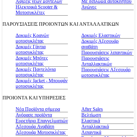
Αφίξεις νέων μοντέλων
Με δίπλωμα αυτοκινήτου
Ηλεκτρικά Scooter &
Αγώνες
Μοτοσυκλέτες
ΠΑΡΟΥΣΙΑΣΕΙΣ ΠΡΟΙΟΝΤΩΝ ΚΑΙ ΑΝΤΑΛΛΑΤΙΚΩΝ
Δοκιμές Κρανών
Δοκιμές Ελαστικών
μοτοσυκλέτας
Δοκιμές Αξεσουάρ
Δοκιμές Γάντια
αναβάτη
μοτοσυκλέτας
Παρουσιάσεις λιπαντικών
Δοκιμές Μπότες
Παρουσιάσεις
μοτοσυκλέτας
Ανταλλακτικών
Δοκιμές Παντελόνια
Παρουσιάσεις Αξεσουάρ
μοτοσυκλέτας
μοτοσυκλέτας
Δοκιμές Jacket - Μπουφάν
μοτοσυκλέτας
ΠΡΟΙΟΝΤΑ ΚΑΙ ΥΠΗΡΕΣΙΕΣ
Νέα Προϊόντα σήμερα
Αfter Sales
Αγόρασε προϊόντα
Βελτίωση
Ευρετήριο Επαγγελματιών
Ελαστικά
Αξεσουάρ Αναβάτη
Ανταλλακτικά
Αξεσουάρ Μοτοσικλέτας
Λιπαντικά