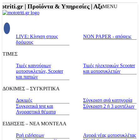
triti.gr |
Προϊόντα & Υπηρεσίες |
Αξεσουάρ Αναβάτη
MENU
LIVE: Κίνηση στους
NON PAPER - απόψεις
δρόμους
ΤΙΜΕΣ
Τιμές καινούριων
Τιμές ηλεκτρικών Scooter
μοτοσυκλετών, Scooter
και μοτοσυκλετών
και παπιών
ΔΟΚΙΜΕΣ – ΣΥΓΚΡΙΤΙΚΑ
Δοκιμές
Σύγκριση ανά κατηγορία
Συγκριτικά test και
Σύγκριση 2 ή 3 μοντέλων
Αγοραστικά θέματα
ΕΙΔΗΣΕΙΣ – ΝΕΑ ΜΟΝΤΕΛΑ
Ροή ειδήσεων
Αγορά νέας μοτοσυκλέτας