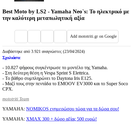
Best Moto by LS2 - Yamaha Neo`s: Το ηλεκτρικό με
την καλύτερη μεταπωλητική αξία
Add mototriti.gr on Google
Διαβάστηκε από 3.921 αναγνώστες (23/04/2024)
Σχολιάστε
- 10.827 ψήφους συγκέντρωσε το μοντέλο της Yamaha.
- Στη δεύτερη θέση η Vespa Sprint S Elettrica.
- To βάθρο συμπληρώνει το Daytona Iris E125.
- Μαζί τους στην πεντάδα το EMOOV EV3000 και το Super Soco
CPX.
mototriti Team
YAMAHA:
NOMIKOS ενημερώσου τώρα για τα δώρα σου!
YAMAHA:
XMAX 300 + δώρο αξίας 500 ευρώ!