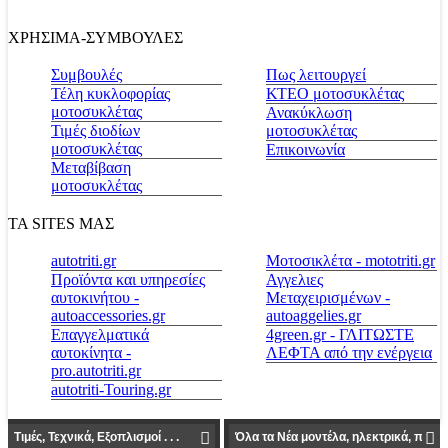
ΧΡΗΣΙΜΑ-ΣΥΜΒΟΥΛΕΣ
Συμβουλές
Πως λειτουργεί
Τέλη κυκλοφορίας
ΚΤΕΟ μοτοσυκλέτας
μοτοσυκλέτας
Ανακύκλωση
Τιμές διοδίων
μοτοσυκλέτας
μοτοσυκλέτας
Επικοινωνία
Μεταβίβαση
μοτοσυκλέτας
ΤΑ SITES ΜΑΣ
autotriti.gr
Μοτοσικλέτα - mototriti.gr
Προϊόντα και υπηρεσίες
Αγγελιες
αυτοκινήτου -
Μεταχειρισμένων -
autoaccessories.gr
autoaggelies.gr
Επαγγελματικά
4green.gr - ΓΛΙΤΩΣΤΕ
αυτοκίνητα -
ΛΕΦΤΑ από την ενέργεια
pro.autotriti.gr
autotriti-Touring.gr