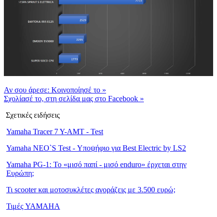
Αν σου άρεσε: Κοινοποίησέ το
»
Σχολίασέ το, στη σελίδα μας στο Facebook
»
Σχετικές ειδήσεις
Yamaha Tracer 7 Y-AMT - Test
Yamaha NEO`S Test - Υποψήφιο για Best Electric by LS2
Yamaha PG-1: Το «μισό παπί - μισό enduro» έρχεται στην
Ευρώπη;
Τι scooter και μοτοσυκλέτες αγοράζεις με 3.500 ευρώ;
Τιμές YAMAHA