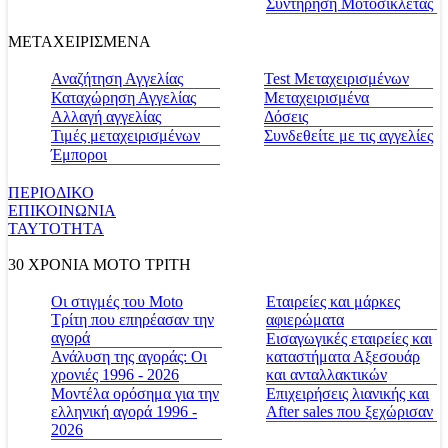
Συντήρηση Μοτοσικλέτας
ΜΕΤΑΧΕΙΡΙΣΜΕΝΑ
Αναζήτηση Αγγελίας
Test Μεταχειρισμένων
Καταχώρηση Αγγελίας
Μεταχειρισμένα
Αλλαγή αγγελίας
Δόσεις
Τιμές μεταχειρισμένων
Συνδεθείτε με τις αγγελίες
Έμποροι
ΠΕΡΙΟΔΙΚΟ
ΕΠΙΚΟΙΝΩΝΙΑ
ΤΑΥΤΟΤΗΤΑ
30 ΧΡΟΝΙΑ MOTO ΤΡΙΤΗ
Οι στιγμές του Moto
Εταιρείες και μάρκες
Τρίτη που επηρέασαν την
αφιερώματα
αγορά
Εισαγωγικές εταιρείες και
Ανάλυση της αγοράς: Οι
καταστήματα Αξεσουάρ
χρονιές 1996 - 2026
και ανταλλακτικών
Μοντέλα ορόσημα για την
Επιχειρήσεις λιανικής και
ελληνική αγορά 1996 -
After sales που ξεχώρισαν
2026