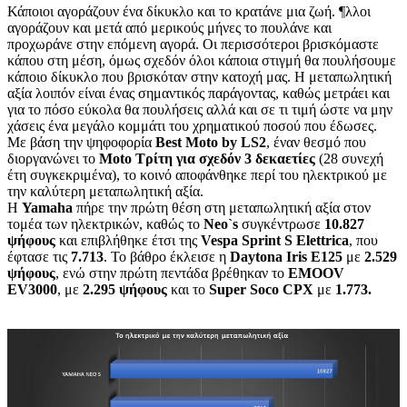
Κάποιοι αγοράζουν ένα δίκυκλο και το κρατάνε μια ζωή. ¶λλοι
αγοράζουν και μετά από μερικούς μήνες το πουλάνε και
προχωράνε στην επόμενη αγορά. Οι περισσότεροι βρισκόμαστε
κάπου στη μέση, όμως σχεδόν όλοι κάποια στιγμή θα πουλήσουμε
κάποιο δίκυκλο που βρισκόταν στην κατοχή μας. Η μεταπωλητική
αξία λοιπόν είναι ένας σημαντικός παράγοντας, καθώς μετράει και
για το πόσο εύκολα θα πουλήσεις αλλά και σε τι τιμή ώστε να μην
χάσεις ένα μεγάλο κομμάτι του χρηματικού ποσού που έδωσες.
Με βάση την ψηφοφορία
Best Moto by LS2
, έναν θεσμό που
διοργανώνει το
Moto Τρίτη για σχεδόν 3 δεκαετίες
(28 συνεχή
έτη συγκεκριμένα), το κοινό αποφάνθηκε περί του ηλεκτρικού με
την καλύτερη μεταπωλητική αξία.
Η
Yamaha
πήρε την πρώτη θέση στη μεταπωλητική αξία στον
τομέα των ηλεκτρικών, καθώς το
Neo`
s
συγκέντρωσε
10.827
ψήφους
και επιβλήθηκε έτσι της
Vespa
Sprint
S
Elettrica
, που
έφτασε τις
7.713
. Το βάθρο έκλεισε η
Daytona
Iris
E
125
με
2.529
ψήφους
, ενώ στην πρώτη πεντάδα βρέθηκαν το
EMOOV
EV
3000
, με
2.295 ψήφους
και το
Super
Soco
CPX
με
1.773.