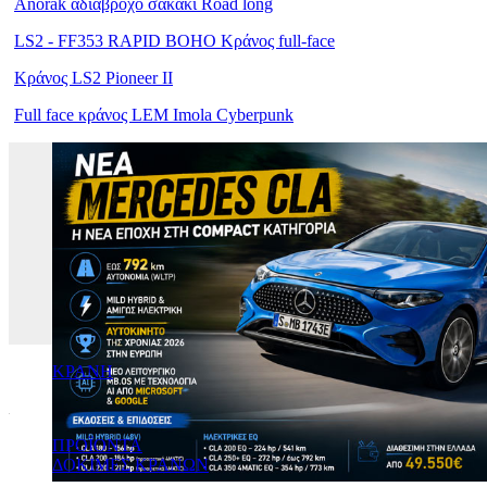
Anorak αδιάβροχο σακάκι Road long
LS2 - FF353 RAPID BOHO Κράνος full-face
Κράνος LS2 Pioneer II
Full face κράνος LEM Imola Cyberpunk
ΚΡΑΝΗ
ΠΡΟΪΟΝΤΑ
ΔΟΚΙΜΕΣ ΚΡΑΝΩΝ