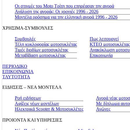
Οι στιγμές του Moto Τρίτη που επηρέασαν την αγορά
Ανάλυση της αγοράς: Οι χρονιές 1996 - 2026
Μοντέλα ορόσημα για την ελληνική αγορά 1996 - 2026
ΧΡΗΣΙΜΑ-ΣΥΜΒΟΥΛΕΣ
Συμβουλές
Πως λειτουργεί
Τέλη κυκλοφορίας μοτοσυκλέτας
ΚΤΕΟ μοτοσυκλέτας
Τιμές διοδίων μοτοσυκλέτας
Ανακύκλωση μοτοσυ
Μεταβίβαση μοτοσυκλέτας
Επικοινωνία
ΠΕΡΙΟΔΙΚΟ
ΕΠΙΚΟΙΝΩΝΙΑ
ΤΑΥΤΟΤΗΤΑ
ΕΙΔΗΣΕΙΣ – ΝΕΑ ΜΟΝΤΕΛΑ
Ροή ειδήσεων
Αγορά νέας μοτο
Αφίξεις νέων μοντέλων
Με δίπλωμα αυτο
Ηλεκτρικά Scooter & Μοτοσυκλέτες
Αγώνες
ΠΡΟΙΟΝΤΑ ΚΑΙ ΥΠΗΡΕΣΙΕΣ