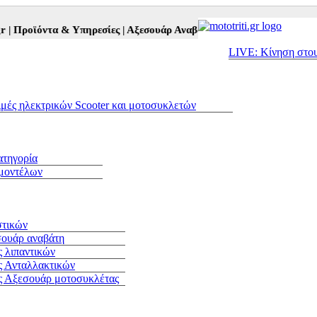
ροϊόντα & Υπηρεσίες |
Αξεσουάρ Αναβάτη και Μοτοσυκλέτας |
Μεταχ
LIVE: Κίνηση στο
ιμές ηλεκτρικών Scooter και μοτοσυκλετών
ατηγορία
 μοντέλων
στικών
σουάρ αναβάτη
 λιπαντικών
ς Ανταλλακτικών
ς Αξεσουάρ μοτοσυκλέτας