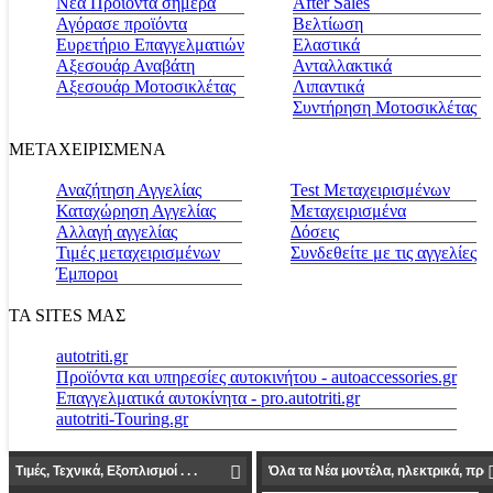
Νέα Προϊόντα σήμερα
Αfter Sales
Αγόρασε προϊόντα
Βελτίωση
Ευρετήριο Επαγγελματιών
Ελαστικά
Αξεσουάρ Αναβάτη
Ανταλλακτικά
Αξεσουάρ Μοτοσικλέτας
Λιπαντικά
Συντήρηση Μοτοσικλέτας
ΜΕΤΑΧΕΙΡΙΣΜΕΝΑ
Αναζήτηση Αγγελίας
Test Μεταχειρισμένων
Καταχώρηση Αγγελίας
Μεταχειρισμένα
Αλλαγή αγγελίας
Δόσεις
Τιμές μεταχειρισμένων
Συνδεθείτε με τις αγγελίες
Έμποροι
ΤΑ SITES ΜΑΣ
autotriti.gr
Προϊόντα και υπηρεσίες αυτοκινήτου - autoaccessories.gr
Επαγγελματικά αυτοκίνητα - pro.autotriti.gr
autotriti-Touring.gr