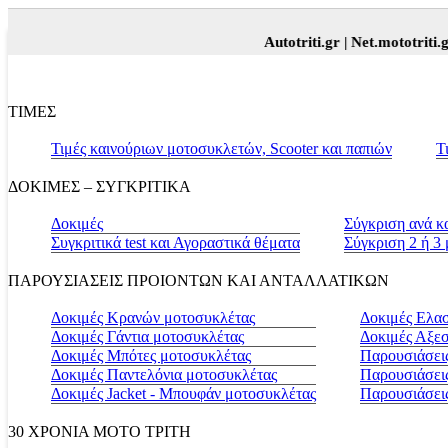
Autotriti.gr |
Net.mototriti.gr |
Π
ΤΙΜΕΣ
Τιμές καινούριων μοτοσυκλετών, Scooter και παπιών
Τ
ΔΟΚΙΜΕΣ – ΣΥΓΚΡΙΤΙΚΑ
Δοκιμές
Σύγκριση ανά κ
Συγκριτικά test και Αγοραστικά θέματα
Σύγκριση 2 ή 3
ΠΑΡΟΥΣΙΑΣΕΙΣ ΠΡΟΙΟΝΤΩΝ ΚΑΙ ΑΝΤΑΛΛΑΤΙΚΩΝ
Δοκιμές Κρανών μοτοσυκλέτας
Δοκιμές Ελα
Δοκιμές Γάντια μοτοσυκλέτας
Δοκιμές Αξε
Δοκιμές Μπότες μοτοσυκλέτας
Παρουσιάσεις
Δοκιμές Παντελόνια μοτοσυκλέτας
Παρουσιάσει
Δοκιμές Jacket - Μπουφάν μοτοσυκλέτας
Παρουσιάσει
30 ΧΡΟΝΙΑ MOTO ΤΡΙΤΗ