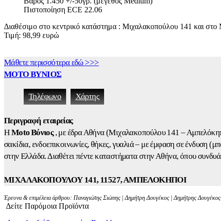
Βάρος 1.450 +/-50γρ. (μέγεθος Medium)
Πιστοποίηση ECE 22.06
Διαθέσιμο στο κεντρικό κατάστημα : Mιχαλακοπούλου 141 και στο
Τιμή: 98,99 ευρώ
Μάθετε περισσότερα εδώ >>>
ΜΟΤΟ ΒΥΝΙΟΣ
Τηλέφωνο
Χάρτης
Περιγραφή εταιρείας
Η
Moto Βύνιος
, με έδρα Αθήνα (Μιχαλακοπούλου 141 – Αμπελόκηπ
σακίδια, ενδοεπικοινωνίες, θήκες, γυαλιά – με έμφαση σε ένδυση (μ
στην Ελλάδα. Διαθέτει πέντε καταστήματα στην Αθήνα, όπου συνδυάζ
ΜΙΧΑΛΑΚΟΠΟΥΛΟΥ 141, 11527, ΑΜΠΕΛΟΚΗΠΟΙ
Έρευνα & επιμέλεια άρθρου: Παναγιώτης Σιώπης | Δημήτρη Δουγέκος | Δημήτρης Δουγέκος |
Δείτε Παρόμοια Προϊόντα