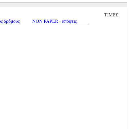
ειρισμένα |
Πράσινο σπίτι |
Touring |
Autotriti.gr |
Net.mototriti.gr |
ΤΙΜΕΣ
υς δρόμους
NON PAPER - απόψεις