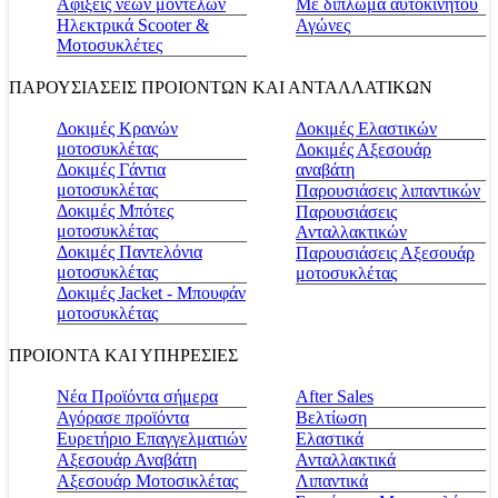
Αφίξεις νέων μοντέλων
Με δίπλωμα αυτοκινήτου
Ηλεκτρικά Scooter &
Αγώνες
Μοτοσυκλέτες
ΠΑΡΟΥΣΙΑΣΕΙΣ ΠΡΟΙΟΝΤΩΝ ΚΑΙ ΑΝΤΑΛΛΑΤΙΚΩΝ
Δοκιμές Κρανών
Δοκιμές Ελαστικών
μοτοσυκλέτας
Δοκιμές Αξεσουάρ
Δοκιμές Γάντια
αναβάτη
μοτοσυκλέτας
Παρουσιάσεις λιπαντικών
Δοκιμές Μπότες
Παρουσιάσεις
μοτοσυκλέτας
Ανταλλακτικών
Δοκιμές Παντελόνια
Παρουσιάσεις Αξεσουάρ
μοτοσυκλέτας
μοτοσυκλέτας
Δοκιμές Jacket - Μπουφάν
μοτοσυκλέτας
ΠΡΟΙΟΝΤΑ ΚΑΙ ΥΠΗΡΕΣΙΕΣ
Νέα Προϊόντα σήμερα
Αfter Sales
Αγόρασε προϊόντα
Βελτίωση
Ευρετήριο Επαγγελματιών
Ελαστικά
Αξεσουάρ Αναβάτη
Ανταλλακτικά
Αξεσουάρ Μοτοσικλέτας
Λιπαντικά