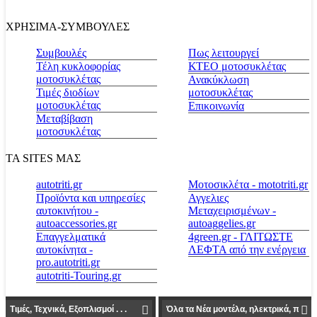
ΧΡΗΣΙΜΑ-ΣΥΜΒΟΥΛΕΣ
Συμβουλές
Πως λειτουργεί
Τέλη κυκλοφορίας
ΚΤΕΟ μοτοσυκλέτας
μοτοσυκλέτας
Ανακύκλωση
Τιμές διοδίων
μοτοσυκλέτας
μοτοσυκλέτας
Επικοινωνία
Μεταβίβαση
μοτοσυκλέτας
ΤΑ SITES ΜΑΣ
autotriti.gr
Μοτοσικλέτα - mototriti.gr
Προϊόντα και υπηρεσίες
Αγγελιες
αυτοκινήτου -
Μεταχειρισμένων -
autoaccessories.gr
autoaggelies.gr
Επαγγελματικά
4green.gr - ΓΛΙΤΩΣΤΕ
αυτοκίνητα -
ΛΕΦΤΑ από την ενέργεια
pro.autotriti.gr
autotriti-Touring.gr