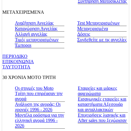
Συντήρηση Μοτοσικλέτας
ΜΕΤΑΧΕΙΡΙΣΜΕΝΑ
Αναζήτηση Αγγελίας
Test Μεταχειρισμένων
Καταχώρηση Αγγελίας
Μεταχειρισμένα
Αλλαγή αγγελίας
Δόσεις
Τιμές μεταχειρισμένων
Συνδεθείτε με τις αγγελίες
Έμποροι
ΠΕΡΙΟΔΙΚΟ
ΕΠΙΚΟΙΝΩΝΙΑ
ΤΑΥΤΟΤΗΤΑ
30 ΧΡΟΝΙΑ MOTO ΤΡΙΤΗ
Οι στιγμές του Moto
Εταιρείες και μάρκες
Τρίτη που επηρέασαν την
αφιερώματα
αγορά
Εισαγωγικές εταιρείες και
Ανάλυση της αγοράς: Οι
καταστήματα Αξεσουάρ
χρονιές 1996 - 2026
και ανταλλακτικών
Μοντέλα ορόσημα για την
Επιχειρήσεις λιανικής και
ελληνική αγορά 1996 -
After sales που ξεχώρισαν
2026