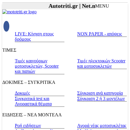
Autotriti.gr |
Net.mototriti.gr |
Πρ
MENU
LIVE: Κίνηση στους
NON PAPER - απόψεις
δρόμους
ΤΙΜΕΣ
Τιμές καινούριων
Τιμές ηλεκτρικών Scooter
μοτοσυκλετών, Scooter
και μοτοσυκλετών
και παπιών
ΔΟΚΙΜΕΣ – ΣΥΓΚΡΙΤΙΚΑ
Δοκιμές
Σύγκριση ανά κατηγορία
Συγκριτικά test και
Σύγκριση 2 ή 3 μοντέλων
Αγοραστικά θέματα
ΕΙΔΗΣΕΙΣ – ΝΕΑ ΜΟΝΤΕΛΑ
Ροή ειδήσεων
Αγορά νέας μοτοσυκλέτας