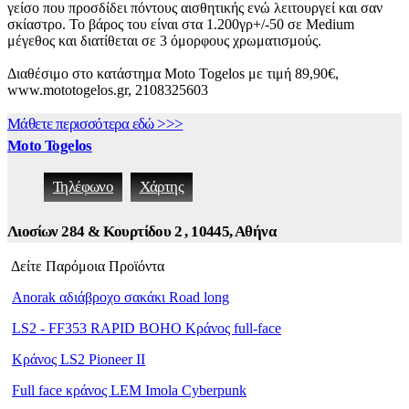
γείσο που προσδίδει πόντους αισθητικής ενώ λειτουργεί και σαν
σκίαστρο. Το βάρος του είναι στα 1.200γρ+/-50 σε Medium
μέγεθος και διατίθεται σε 3 όμορφους χρωματισμούς.
Διαθέσιμο στο κατάστημα Moto Togelos με τιμή 89,90€,
www.mototogelos.gr, 2108325603
Μάθετε περισσότερα εδώ >>>
Moto Togelos
Τηλέφωνο
Χάρτης
Λιοσίων 284 & Κουρτίδου 2 , 10445, Αθήνα
Δείτε Παρόμοια Προϊόντα
Anorak αδιάβροχο σακάκι Road long
LS2 - FF353 RAPID BOHO Κράνος full-face
Κράνος LS2 Pioneer II
Full face κράνος LEM Imola Cyberpunk