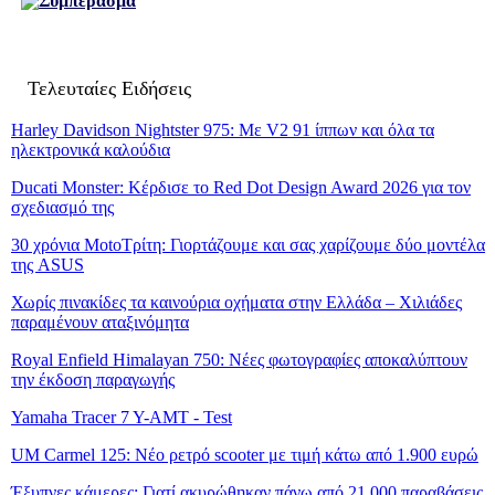
Συμπέρασμα
Τελευταίες Ειδήσεις
Harley Davidson Nightster 975: Με V2 91 ίππων και όλα τα
ηλεκτρονικά καλούδια
Ducati Monster: Κέρδισε το Red Dot Design Award 2026 για τον
σχεδιασμό της
30 χρόνια MotoΤρίτη: Γιορτάζουμε και σας χαρίζουμε δύο μοντέλα
της ASUS
Χωρίς πινακίδες τα καινούρια οχήματα στην Ελλάδα – Χιλιάδες
παραμένουν αταξινόμητα
Royal Enfield Himalayan 750: Νέες φωτογραφίες αποκαλύπτουν
την έκδοση παραγωγής
Yamaha Tracer 7 Y-AMT - Test
UM Carmel 125: Νέο ρετρό scooter με τιμή κάτω από 1.900 ευρώ
Έξυπνες κάμερες: Γιατί ακυρώθηκαν πάνω από 21.000 παραβάσεις