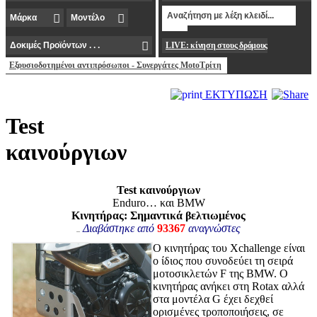
LIVE: κίνηση στους δρόμους
Εξουσιοδοτημένοι αντιπρόσωποι - Συνεργάτες MotoΤρίτη
ΕΚΤΥΠΩΣΗ
Test
καινούργιων
Test καινούργιων
Enduro… και BMW
Κινητήρας: Σημαντικά βελτιωμένος
Διαβάστηκε από
93367
αναγνώστες
Ο κινητήρας του Xchallenge είναι
ο ίδιος που συνοδεύει τη σειρά
μοτοσικλετών F της BMW. Ο
κινητήρας ανήκει στη Rotax αλλά
στα μοντέλα G έχει δεχθεί
ορισμένες τροποποιήσεις, σε