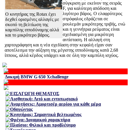
σύγκριση με εκείνον της σειράς
F, για καλύτερη απόδοση και
λιγότερο βάρος. Ο ελαφρύτερος
Ο κινητήρας της Rotax έχει
στρόφαλος εδράζεται σε
δεχθεί ορισμένες αλλαγές με
ρουλεμάν μικρότερης τριβής, ενώ
σκοπό τη βελτίωση της
και η γεννήτρια ρεύματος είναι
καμπύλης ιπποδύναμης αλλά
σχεδιασμένη για μικρότερη
και το μικρότερο βάρος.
αντίσταση. Η αλλαγή στη
χαρτογράφηση και η νέα σχεδίαση στην κεφαλή είχαν σαν
αποτέλεσμα την αύξηση της μέγιστης ιπποδύναμης κατά 2,68
ίππους, αλλά κέρδος υπάρχει και σε όλη την καμπύλη ισχύος.
Δοκιμή BMW G 650 Xchallenge
ΕΙΣΑΓΩΓΗ ΘΕΜΑΤΟΣ
Αισθητική: Λιτό και εντυπωσιακό
Αναρτήσεις: Αμορτισέρ αερίου για κάθε μέρα
Οδηγώντας
Κινητήρας: Σημαντικά βελτιωμένος
Φρένα: Δυναμικού χαρακτήρα
Πλαίσιο: Φιλικό και προβλέψιμο