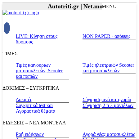
Autotriti.gr |
Net.mototriti.gr |
Προϊ
MENU
LIVE: Κίνηση στους
NON PAPER - απόψεις
δρόμους
ΤΙΜΕΣ
Τιμές καινούριων
Τιμές ηλεκτρικών Scooter
μοτοσυκλετών, Scooter
και μοτοσυκλετών
και παπιών
ΔΟΚΙΜΕΣ – ΣΥΓΚΡΙΤΙΚΑ
Δοκιμές
Σύγκριση ανά κατηγορία
Συγκριτικά test και
Σύγκριση 2 ή 3 μοντέλων
Αγοραστικά θέματα
ΕΙΔΗΣΕΙΣ – ΝΕΑ ΜΟΝΤΕΛΑ
Ροή ειδήσεων
Αγορά νέας μοτοσυκλέτας