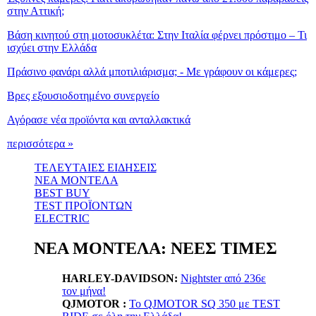
στην Αττική;
Βάση κινητού στη μοτοσυκλέτα: Στην Ιταλία φέρνει πρόστιμο – Τι
ισχύει στην Ελλάδα
Πράσινο φανάρι αλλά μποτιλιάρισμα; - Με γράφουν οι κάμερες;
Βρες εξουσιοδοτημένο συνεργείο
Αγόρασε νέα προϊόντα και ανταλλακτικά
περισσότερα »
ΤΕΛΕΥΤΑΙΕΣ ΕΙΔΗΣΕΙΣ
ΝΕΑ ΜΟΝΤΕΛΑ
BEST BUY
TEST ΠΡΟΪΟΝΤΩΝ
ELECTRIC
ΝΕΑ ΜΟΝΤΕΛΑ: ΝΕΕΣ ΤΙΜΕΣ
HARLEY-DAVIDSON:
Nightster από 236ε
τον μήνα!
QJMOTOR :
Το QJMOTOR SQ 350 με TEST