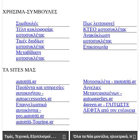
ΧΡΗΣΙΜΑ-ΣΥΜΒΟΥΛΕΣ
Συμβουλές
Πως λειτουργεί
Τέλη κυκλοφορίας
ΚΤΕΟ μοτοσυκλέτας
μοτοσυκλέτας
Ανακύκλωση
Τιμές διοδίων
μοτοσυκλέτας
μοτοσυκλέτας
Επικοινωνία
Μεταβίβαση
μοτοσυκλέτας
ΤΑ SITES ΜΑΣ
autotriti.gr
Μοτοσικλέτα - mototriti.gr
Προϊόντα και υπηρεσίες
Αγγελιες
αυτοκινήτου -
Μεταχειρισμένων -
autoaccessories.gr
autoaggelies.gr
Επαγγελματικά
4green.gr - ΓΛΙΤΩΣΤΕ
αυτοκίνητα -
ΛΕΦΤΑ από την ενέργεια
pro.autotriti.gr
autotriti-Touring.gr