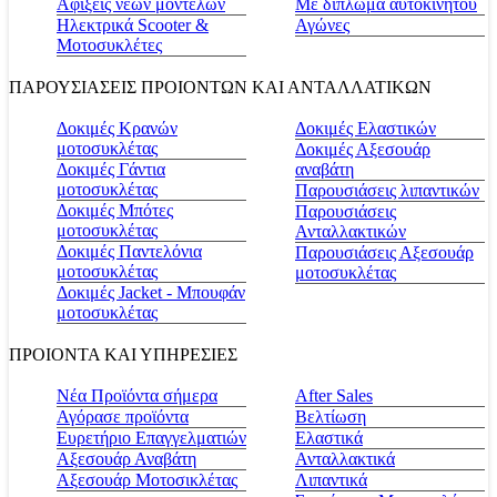
Αφίξεις νέων μοντέλων
Με δίπλωμα αυτοκινήτου
Ηλεκτρικά Scooter &
Αγώνες
Μοτοσυκλέτες
ΠΑΡΟΥΣΙΑΣΕΙΣ ΠΡΟΙΟΝΤΩΝ ΚΑΙ ΑΝΤΑΛΛΑΤΙΚΩΝ
Δοκιμές Κρανών
Δοκιμές Ελαστικών
μοτοσυκλέτας
Δοκιμές Αξεσουάρ
Δοκιμές Γάντια
αναβάτη
μοτοσυκλέτας
Παρουσιάσεις λιπαντικών
Δοκιμές Μπότες
Παρουσιάσεις
μοτοσυκλέτας
Ανταλλακτικών
Δοκιμές Παντελόνια
Παρουσιάσεις Αξεσουάρ
μοτοσυκλέτας
μοτοσυκλέτας
Δοκιμές Jacket - Μπουφάν
μοτοσυκλέτας
ΠΡΟΙΟΝΤΑ ΚΑΙ ΥΠΗΡΕΣΙΕΣ
Νέα Προϊόντα σήμερα
Αfter Sales
Αγόρασε προϊόντα
Βελτίωση
Ευρετήριο Επαγγελματιών
Ελαστικά
Αξεσουάρ Αναβάτη
Ανταλλακτικά
Αξεσουάρ Μοτοσικλέτας
Λιπαντικά