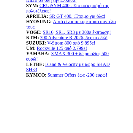
RIDE σε όλη την Ελλάδα!
SYM:
CRUiSYM 400 - Στο αστερισμό της
πολυτέλειας!
APRILIA:
SR GT 400...Έτοιμο για όλα!
HYOSUNG:
Αυτά είναι τα κορεάτικα μοντέλα
τους
VOGE:
SR16, SR1, SR3 με 300ε έκπτωση!
KTM:
390 Adventure R 2026, δες το εδώ!
SUZUKI:
V-Strom 800 από 9.895ε!
UM:
Rockville 125 από 2.799ε!
YAMAHA
:
XMAX 300 + δώρο αξίας 500
ευρώ!
LETBE:
Island & Velocity με δώρο SHAD
SH33
KYMCO:
Summer Offers έως -200 ευρώ!
BENELLI:
TRK702X...Ταξίδι δίχως όρια!
HONDA:
Summer Offer! ADV 350 όφελος έως
550ε
ESF:
Νέα μοντέλα TAILG
EMOOV:
Ανακαλύψτε τα ηλεκτρικά οχήματα
Emoov!
HUSQVARNA:
Vitpilen 401! Με νέο κινητήρα
LIFAN:
LF125...απόκτησε το με 1.799ε!
ΠΡΟΙΟΝΤΑ: ΝΕΕΣ ΤΙΜΕΣ -