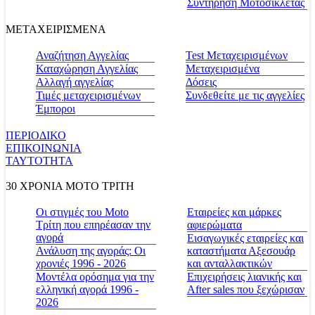
Συντήρηση Μοτοσικλέτας
ΜΕΤΑΧΕΙΡΙΣΜΕΝΑ
Αναζήτηση Αγγελίας
Test Μεταχειρισμένων
Καταχώρηση Αγγελίας
Μεταχειρισμένα
Αλλαγή αγγελίας
Δόσεις
Τιμές μεταχειρισμένων
Συνδεθείτε με τις αγγελίες
Έμποροι
ΠΕΡΙΟΔΙΚΟ
ΕΠΙΚΟΙΝΩΝΙΑ
ΤΑΥΤΟΤΗΤΑ
30 ΧΡΟΝΙΑ MOTO ΤΡΙΤΗ
Οι στιγμές του Moto
Εταιρείες και μάρκες
Τρίτη που επηρέασαν την
αφιερώματα
αγορά
Εισαγωγικές εταιρείες και
Ανάλυση της αγοράς: Οι
καταστήματα Αξεσουάρ
χρονιές 1996 - 2026
και ανταλλακτικών
Μοντέλα ορόσημα για την
Επιχειρήσεις λιανικής και
ελληνική αγορά 1996 -
After sales που ξεχώρισαν
2026