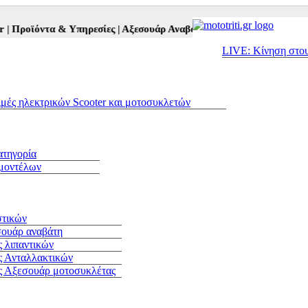
τα & Υπηρεσίες |
Αξεσουάρ Αναβάτη και Μοτοσυκλέτας |
Μεταχειρισ
LIVE: Κίνηση στο
ιμές ηλεκτρικών Scooter και μοτοσυκλετών
ατηγορία
 μοντέλων
στικών
σουάρ αναβάτη
 λιπαντικών
ς Ανταλλακτικών
ς Αξεσουάρ μοτοσυκλέτας