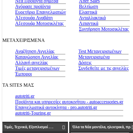
Νέα Προϊόντα σήμερα
Αfter Sales
Αγόρασε προϊόντα
Βελτίωση
Ευρετήριο Επαγγελματιών
Ελαστικά
Αξεσουάρ Αναβάτη
Ανταλλακτικά
Αξεσουάρ Μοτοσικλέτας
Λιπαντικά
Συντήρηση Μοτοσικλέτας
ΜΕΤΑΧΕΙΡΙΣΜΕΝΑ
Αναζήτηση Αγγελίας
Test Μεταχειρισμένων
Καταχώρηση Αγγελίας
Μεταχειρισμένα
Αλλαγή αγγελίας
Δόσεις
Τιμές μεταχειρισμένων
Συνδεθείτε με τις αγγελίες
Έμποροι
ΤΑ SITES ΜΑΣ
autotriti.gr
Προϊόντα και υπηρεσίες αυτοκινήτου - autoaccessories.gr
Επαγγελματικά αυτοκίνητα - pro.autotriti.gr
autotriti-Touring.gr