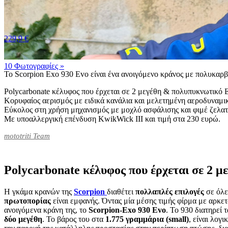
229,9 €
10 Φωτογραφίες
»
Το Scorpion Exo 930 Evo είναι ένα ανοιγόμενο κράνος με πολυκαρβο
Polycarbonate κέλυφος που έρχεται σε 2 μεγέθη & πολυπυκνωτικό 
Κορυφαίος αερισμός με ειδικά κανάλια και μελετημένη αεροδυναμι
Εύκολος στη χρήση μηχανισμός με μοχλό ασφάλισης και φιμέ ζελατ
Με υποαλλεργική επένδυση KwikWick III και τιμή στα 230 ευρώ.
mototriti Team
Polycarbonate κέλυφος που έρχεται σε 2 
Η γκάμα κρανών της
Scorpion
διαθέτει
πολλαπλές
επιλογές
σε όλε
πρωτοπορίας
είναι εμφανής. Όντας μία μέσης τιμής φίρμα με αρκε
ανοιγόμενα κράνη της, το
Scorpion
-
Exo
930
Evo
. Το 930 διατηρεί 
δύο μεγέθη
. Το βάρος του στα
1.775 γραμμάρια (
small
)
, είναι λογ