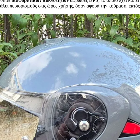
αθέτει
διαφορετικών
πυκνοτήτων
αφρώδες
EPS
, το οποίο έχει κοπε
άλει περιορισμούς στις ώρες χρήσης, όσον αφορά την κούραση, εκτός 