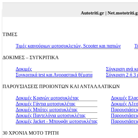
Autotriti.gr |
Net.mototriti.gr |
Προϊόν
ΤΙΜΕΣ
Τιμές καινούριων μοτοσυκλετών, Scooter και παπιών
Τ
ΔΟΚΙΜΕΣ – ΣΥΓΚΡΙΤΙΚΑ
Δοκιμές
Σύγκριση ανά κ
Συγκριτικά test και Αγοραστικά θέματα
Σύγκριση 2 ή 3
ΠΑΡΟΥΣΙΑΣΕΙΣ ΠΡΟΙΟΝΤΩΝ ΚΑΙ ΑΝΤΑΛΛΑΤΙΚΩΝ
Δοκιμές Κρανών μοτοσυκλέτας
Δοκιμές Ελα
Δοκιμές Γάντια μοτοσυκλέτας
Δοκιμές Αξε
Δοκιμές Μπότες μοτοσυκλέτας
Παρουσιάσεις
Δοκιμές Παντελόνια μοτοσυκλέτας
Παρουσιάσει
Δοκιμές Jacket - Μπουφάν μοτοσυκλέτας
Παρουσιάσει
30 ΧΡΟΝΙΑ MOTO ΤΡΙΤΗ