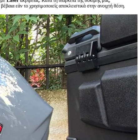
ί με
Laser
ακριβείας. Κατά τη διάρκεια της δοκιμής μας,
βέβαια εάν το χρησιμοποιείς αποκλειστικά στην ανοιχτή θέση.