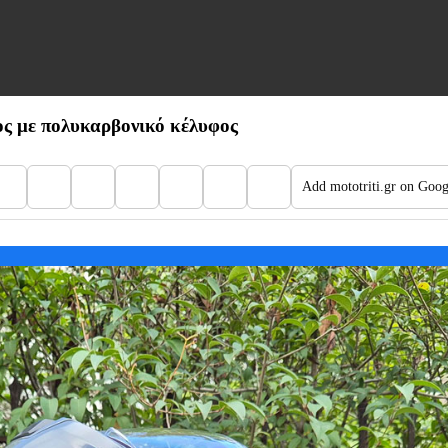
ος με πολυκαρβονικό κέλυφος
Add mototriti.gr on Goog