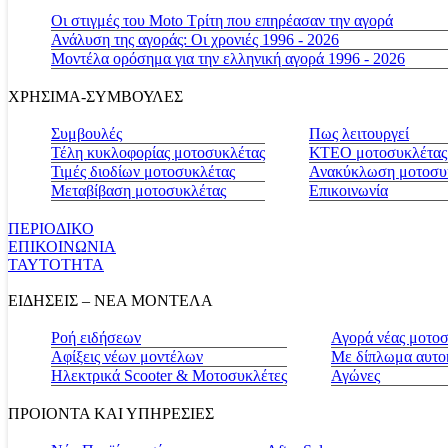
Οι στιγμές του Moto Τρίτη που επηρέασαν την αγορά
Ανάλυση της αγοράς: Οι χρονιές 1996 - 2026
Μοντέλα ορόσημα για την ελληνική αγορά 1996 - 2026
ΧΡΗΣΙΜΑ-ΣΥΜΒΟΥΛΕΣ
Συμβουλές
Πως λειτουργεί
Τέλη κυκλοφορίας μοτοσυκλέτας
ΚΤΕΟ μοτοσυκλέτας
Τιμές διοδίων μοτοσυκλέτας
Ανακύκλωση μοτοσυ
Μεταβίβαση μοτοσυκλέτας
Επικοινωνία
ΠΕΡΙΟΔΙΚΟ
ΕΠΙΚΟΙΝΩΝΙΑ
ΤΑΥΤΟΤΗΤΑ
ΕΙΔΗΣΕΙΣ – ΝΕΑ ΜΟΝΤΕΛΑ
Ροή ειδήσεων
Αγορά νέας μοτο
Αφίξεις νέων μοντέλων
Με δίπλωμα αυτο
Ηλεκτρικά Scooter & Μοτοσυκλέτες
Αγώνες
ΠΡΟΙΟΝΤΑ ΚΑΙ ΥΠΗΡΕΣΙΕΣ