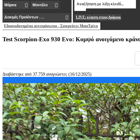
LIVE: κίνηση στους δρόμους
Εξουσιοδοτημένοι αντιπρόσωποι - Συνεργάτες MotoΤρίτη
Test Scorpion-Exo 930 Evo: Κομψό ανοιγόμενο κράν
Διαβάστηκε από 37.759 αναγνώστες (16/12/2025)