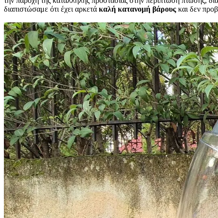
την παροχή της κατάλληλης προστασίας στην περίπτωση πτώσης, δι
διαπιστώσαμε ότι έχει αρκετά
καλή
κατανομή
βάρους
και δεν προβ