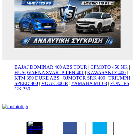
BAJAJ DOMINAR 400 ABS TOUR
|
CFMOTO 450 NK
|
HUSQVARNA SVARTPILEN 401
|
KAWASAKI Z 400
|
KTM 390 DUKE ABS
|
QJMOTOR SRK 400
|
TRIUMPH
SPEED 400
|
VOGE 300 R
|
YAMAHA MT-03
|
ZONTES
GK 350
|