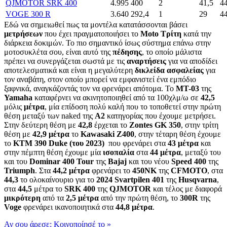
QJMOTOR SRK 400
4.995
400
2
41,5
44
VOGE 300 R
3.640
292,4
1
29
44
Εδώ να σημειωθεί πως τα μοντέλα κατατάσσονται βάσει
μετρήσεων
που έχει πραγματοποιήσει το
Moto Τρίτη
κατά την
διάρκεια δοκιμών. Το πιο σημαντικό ίσως σύστημα επάνω στην
μοτοσυκλέτα σου, είναι αυτό της
πέδησης
, το οποίο μάλιστα
πρέπει να συνεργάζεται σωστά με τις
αναρτήσεις
για να αποδίδει
αποτελεσματικά και είναι η μεγαλύτερη
δικλείδα ασφαλείας
για
τον αναβάτη, στον οποίο μπορεί να εμφανιστεί ένα εμπόδιο
ξαφνικά, αναγκάζοντάς τον να φρενάρει απότομα. Το
MT-03
της
Yamaha
καταφέρνει να ακινητοποιηθεί από τα 100χλμ/ω σε
42,5
μόλις
μέτρα
, μία επίδοση πολύ καλή που το τοποθετεί στην πρώτη
θέση μεταξύ των naked της
Α2
κατηγορίας που έχουμε μετρήσει.
Στην δεύτερη θέση με
42,8
έρχεται το
Zontes GK 350
, στην τρίτη
θέση με
42,9 μέτρα
το
Kawasaki Z400
, στην τέταρη θέση έχουμε
το
KTM 390 Duke (του 2023)
που φρενάρει στα
43 μέτρα
και
στην πέμπτη θέση έχουμε μία
ισοπαλία
στα
44 μέτρα
, μεταξύ του
και του
Dominar 400 Tour
της
Bajaj
και του νέου
Speed 400
της
Triumph
. Στα
44,2 μέτρα
φρενάρει το
450NK
της
CFMOTO
, στα
44,3
το ολοκαίνουριο για το
2024 Svartpilen 401
της
Husqvarna
,
στα
44,5
μέτρα το
SRK 400
της
QJMOTOR
και τέλος με διαφορά
μικρότερη
από τα
2,5 μέτρα
από την πρώτη θέση, το
300R
της
Voge
φρενάρει ικανοποιητικά στα
44,8 μέτρα
.
Αν σου άρεσε: Κοινοποίησέ το
»