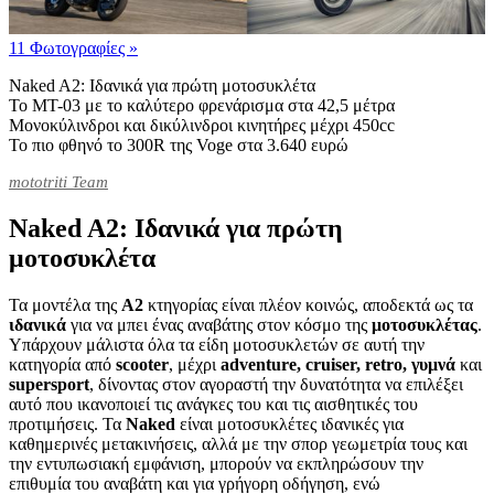
11 Φωτογραφίες
»
Naked A2: Ιδανικά για πρώτη μοτοσυκλέτα
Το MT-03 με το καλύτερο φρενάρισμα στα 42,5 μέτρα
Μονοκύλινδροι και δικύλινδροι κινητήρες μέχρι 450cc
Το πιο φθηνό το 300R της Voge στα 3.640 ευρώ
mototriti Team
Naked A2: Ιδανικά για πρώτη
μοτοσυκλέτα
Τα μοντέλα της
A2
κτηγορίας είναι πλέον κοινώς, αποδεκτά ως τα
ιδανικά
για να μπει ένας αναβάτης στον κόσμο της
μοτοσυκλέτας
.
Υπάρχουν μάλιστα όλα τα είδη μοτοσυκλετών σε αυτή την
κατηγορία από
scooter
, μέχρι
adventure, cruiser, retro, γυμνά
και
supersport
, δίνοντας στον αγοραστή την δυνατότητα να επιλέξει
αυτό που ικανοποιεί τις ανάγκες του και τις αισθητικές του
προτιμήσεις. Τα
Naked
είναι μοτοσυκλέτες ιδανικές για
καθημερινές μετακινήσεις, αλλά με την σπορ γεωμετρία τους και
την εντυπωσιακή εμφάνιση, μπορούν να εκπληρώσουν την
επιθυμία του αναβάτη και για γρήγορη οδήγηση, ενώ