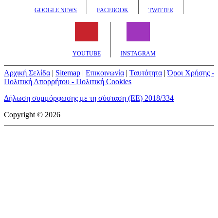
GOOGLE NEWS
FACEBOOK
TWITTER
YOUTUBE
INSTAGRAM
Αρχική Σελίδα
|
Sitemap
|
Επικοινωνία
|
Ταυτότητα
|
Όροι Χρήσης -
Πολιτική Απορρήτου - Πολιτική Cookies
Δήλωση συμμόρφωσης με τη σύσταση (ΕΕ) 2018/334
Copyright © 2026
mototriti.gr | Ταυτότητα
Επωνυμία Επιχείρησης:
AUTO ΤΡΙΤΗ ΑΕ
Έδρα - Γραφεία:
Λεωφόρος Αμαρουσίου 14 - Νέο Ηράκλειο,
Τ.Κ. 141 22
Νομική Μορφή:
ΕΚΔΟΤΙΚΗ ΕΤΑΙΡΕΙΑ
Α.Φ.Μ.:
998384177
Δ.Ο.Υ.:
ΚΕΦΟΔΕ
Στοιχεία Επικοινωνίας:
E-mail:
info@mototriti.gr