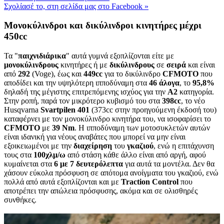
Σχολίασέ το, στη σελίδα μας στο Facebook
»
Μονοκύλινδροι και δικύλινδροι κινητήρες μέχρι
450cc
Τα "
παιχνιδιάρικα
" αυτά γυμνά εξοπλίζονται είτε με
μονοκύλινδρους
κινητήρες ή με
δικύλινδρους
σε
σειρά
και είναι
από
292
(Voge), έως και
449cc
για το δικύλινδρο
CFMOTO
που
αποδίδει και την υψηλότερη ιπποδύναμη στα
46 άλογα
, το
95,8%
δηλαδή της μέγιστης επιτρεπόμενης ισχύος για την
Α2
κατηγορία.
Στην ροπή, παρά τον μικρότερο κυβισμό του στα
398cc
, το νέο
Husqvarna
Svartpilen 401
(373cc στην προηγούμενη έκδοσή του)
καταφέρνει με τον μονοκύλινδρο κινητήρα του, να ισοφαρίσει το
CFMOTO
με
39 Nm
. Η ιπποδύναμη των μοτοσυκλετών αυτών
είναι ιδανική για νέους αναβάτες που μπορεί να μην είναι
εξοικειωμένοι με την
διαχείρηση
του
γκαζιού
, ενώ η επιτάχυνση
τους στα
100χλμ/ω
από στάση κάθε άλλο είναι από αργή, αφού
κυμαίνεται στα
6 με 7 δευτερόλεπτα
για αυτά τα μοντέλα. Δεν θα
χάσουν εύκολα πρόσφυση σε απότομα ανοίγματα του γκαζιού, ενώ
πολλά από αυτά εξοπλίζονται και με
Traction Control
που
αποτρέπει την απώλεια πρόσφυσης, ακόμα και σε ολισθηρές
συνθήκες.