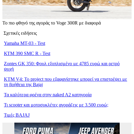
Το πιο φθηνό της αγοράς το Voge 300R με διαφορά
Σχετικές ειδήσεις
Yamaha MT-03 - Test
ΚΤΜ 390 SMC R - Test
Zontes GK 350: Φουλ εξοπλισμένο με 4785 ευρώ και ρετρό
ψυχή
KTM V4: Το project που εξαφανίστηκε μπορεί να επιστρέψει με
τη βοήθεια της Bajaj
Τα καλύτερα φρένα στην naked A2 κατηγορία
Τι scooter και μοτοσυκλέτες αγοράζεις με 3.500 ευρώ;
Τιμές BAJAJ