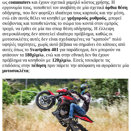
ως
commuters
και έχουν σχετικά χαμηλό κόστος χρήσης. Η
εργονομία τους, τοποθετεί τον αναβάτη σε μία σχετικά
όρθια θέση
οδήγησης, που δεν φορτίζει ιδιαίτερα τους καρπούς και την μέση,
ενώ εάν αυτός θέλει να κινηθεί με
γρήγορούς ρυθμούς
, μπορεί
σκύβοντας και τοποθετώντας το σώμα του κοντά στον εμπρός
τροχό, να έρθει σε μία πιο σπορ θέση οδήγησης. Η έλλειψη
ανεμοκάλυψης δεν αποτελεί ιδιαίτερο πρόβλημα, καθώς οι
μοτοσυκλέτες αυτές δεν είναι σχεδιασμένες να "κρατούν" πολύ
υψηλές ταχύτητες, χωρίς αυτό βέβαια να σημαίνει ότι κάποιες από
αυτές όπως το
Svartpilen 401
για παράδειγμα, δεν μπορούν να
φτάσουν τα
180χλμ/ω
, ενώ και στην εθνική δεν θα έχουν
πρόβλημα να κινηθούν με
120χλμ/ω
. Εσείς τσεκάρετε τις
επιδόσεις στην
πέδηση
πριν πάρετε την απόφαση να αγοράσετε μία
μοτοσυκλέτα
;