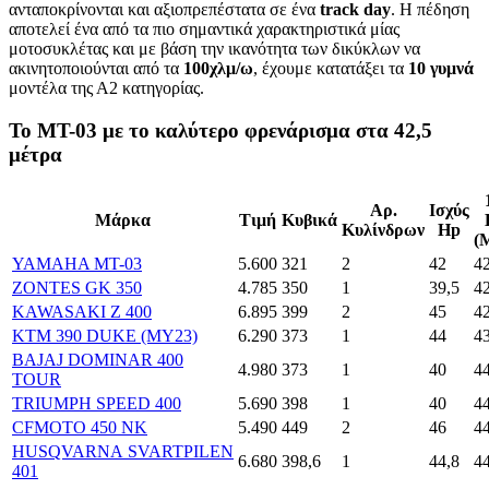
ανταποκρίνονται και αξιοπρεπέστατα σε ένα
track day
. Η πέδηση
αποτελεί ένα από τα πιο σημαντικά χαρακτηριστικά μίας
μοτοσυκλέτας και με βάση την ικανότητα των δικύκλων να
ακινητοποιούνται από τα
100χλμ/ω
, έχουμε κατατάξει τα
10 γυμνά
μοντέλα της Α2 κατηγορίας.
Το MT-03 με το καλύτερο φρενάρισμα στα 42,5
μέτρα
Αρ.
Ισχύς
Μάρκα
Τιμή
Κυβικά
Κυλίνδρων
Hp
(
YAMAHA MT-03
5.600
321
2
42
42
ZONTES GK 350
4.785
350
1
39,5
42
KAWASAKI Z 400
6.895
399
2
45
42
KTM 390 DUKE (ΜΥ23)
6.290
373
1
44
4
BAJAJ DOMINAR 400
4.980
373
1
40
4
TOUR
TRIUMPH SPEED 400
5.690
398
1
40
4
CFMOTO 450 NK
5.490
449
2
46
44
HUSQVARNA SVARTPILEN
6.680
398,6
1
44,8
44
401