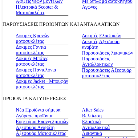
Αφίξεις νέων μοντέλων
Με δίπλωμα αυτοκινήτου
Ηλεκτρικά Scooter &
Αγώνες
Μοτοσυκλέτες
ΠΑΡΟΥΣΙΑΣΕΙΣ ΠΡΟΙΟΝΤΩΝ ΚΑΙ ΑΝΤΑΛΛΑΤΙΚΩΝ
Δοκιμές Κρανών
Δοκιμές Ελαστικών
μοτοσυκλέτας
Δοκιμές Αξεσουάρ
Δοκιμές Γάντια
αναβάτη
μοτοσυκλέτας
Παρουσιάσεις λιπαντικών
Δοκιμές Μπότες
Παρουσιάσεις
μοτοσυκλέτας
Ανταλλακτικών
Δοκιμές Παντελόνια
Παρουσιάσεις Αξεσουάρ
μοτοσυκλέτας
μοτοσυκλέτας
Δοκιμές Jacket - Μπουφάν
μοτοσυκλέτας
ΠΡΟΙΟΝΤΑ ΚΑΙ ΥΠΗΡΕΣΙΕΣ
Νέα Προϊόντα σήμερα
Αfter Sales
Αγόρασε προϊόντα
Βελτίωση
Ευρετήριο Επαγγελματιών
Ελαστικά
Αξεσουάρ Αναβάτη
Ανταλλακτικά
Αξεσουάρ Μοτοσικλέτας
Λιπαντικά