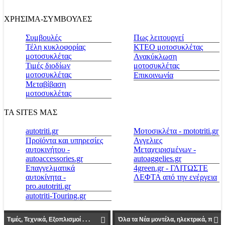
ΧΡΗΣΙΜΑ-ΣΥΜΒΟΥΛΕΣ
Συμβουλές
Πως λειτουργεί
Τέλη κυκλοφορίας
ΚΤΕΟ μοτοσυκλέτας
μοτοσυκλέτας
Ανακύκλωση
Τιμές διοδίων
μοτοσυκλέτας
μοτοσυκλέτας
Επικοινωνία
Μεταβίβαση
μοτοσυκλέτας
ΤΑ SITES ΜΑΣ
autotriti.gr
Μοτοσικλέτα - mototriti.gr
Προϊόντα και υπηρεσίες
Αγγελιες
αυτοκινήτου -
Μεταχειρισμένων -
autoaccessories.gr
autoaggelies.gr
Επαγγελματικά
4green.gr - ΓΛΙΤΩΣΤΕ
αυτοκίνητα -
ΛΕΦΤΑ από την ενέργεια
pro.autotriti.gr
autotriti-Touring.gr