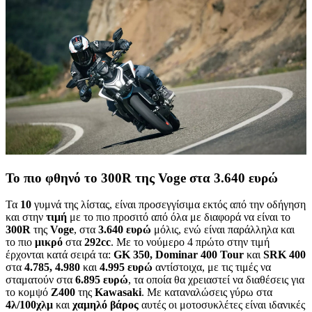
Το πιο φθηνό το 300R της Voge στα 3.640 ευρώ
Τα
10
γυμνά της λίστας, είναι προσεγγίσιμα εκτός από την οδήγηση
και στην
τιμή
με το πιο προσιτό από όλα με διαφορά να είναι το
300R
της
Voge
, στα
3.640 ευρώ
μόλις, ενώ είναι παράλληλα και
το πιο
μικρό
στα
292cc
. Με το νούμερο 4 πρώτο στην τιμή
έρχονται κατά σειρά τα:
GK 350, Dominar 400 Tour
και
SRK 400
στα
4.785, 4.980
και
4.995 ευρώ
αντίστοιχα, με τις τιμές να
σταματούν στα
6.895 ευρώ
, τα οποία θα χρειαστεί να διαθέσεις για
το κομψό
Z400
της
Kawasaki
. Με καταναλώσεις γύρω στα
4λ/100χλμ
και
χαμηλό βάρος
αυτές οι μοτοσυκλέτες είναι ιδανικές