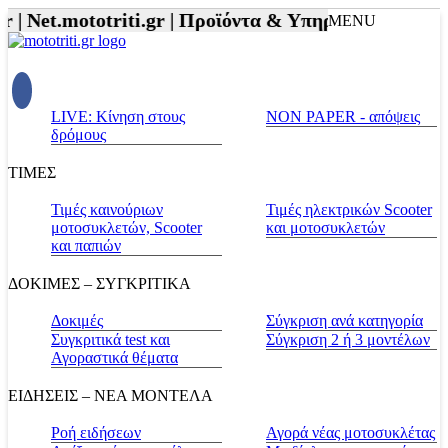
|
Net.mototriti.gr |
Προϊόντα & Υπηρεσίες |
Αξεσουάρ
MENU
LIVE: Κίνηση στους
NON PAPER - απόψεις
δρόμους
ΤΙΜΕΣ
Τιμές καινούριων
Τιμές ηλεκτρικών Scooter
μοτοσυκλετών, Scooter
και μοτοσυκλετών
και παπιών
ΔΟΚΙΜΕΣ – ΣΥΓΚΡΙΤΙΚΑ
Δοκιμές
Σύγκριση ανά κατηγορία
Συγκριτικά test και
Σύγκριση 2 ή 3 μοντέλων
Αγοραστικά θέματα
ΕΙΔΗΣΕΙΣ – ΝΕΑ ΜΟΝΤΕΛΑ
Ροή ειδήσεων
Αγορά νέας μοτοσυκλέτας