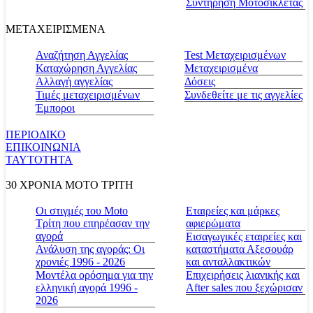
Συντήρηση Μοτοσικλέτας
ΜΕΤΑΧΕΙΡΙΣΜΕΝΑ
Αναζήτηση Αγγελίας
Test Μεταχειρισμένων
Καταχώρηση Αγγελίας
Μεταχειρισμένα
Αλλαγή αγγελίας
Δόσεις
Τιμές μεταχειρισμένων
Συνδεθείτε με τις αγγελίες
Έμποροι
ΠΕΡΙΟΔΙΚΟ
ΕΠΙΚΟΙΝΩΝΙΑ
ΤΑΥΤΟΤΗΤΑ
30 ΧΡΟΝΙΑ MOTO ΤΡΙΤΗ
Οι στιγμές του Moto
Εταιρείες και μάρκες
Τρίτη που επηρέασαν την
αφιερώματα
αγορά
Εισαγωγικές εταιρείες και
Ανάλυση της αγοράς: Οι
καταστήματα Αξεσουάρ
χρονιές 1996 - 2026
και ανταλλακτικών
Μοντέλα ορόσημα για την
Επιχειρήσεις λιανικής και
ελληνική αγορά 1996 -
After sales που ξεχώρισαν
2026