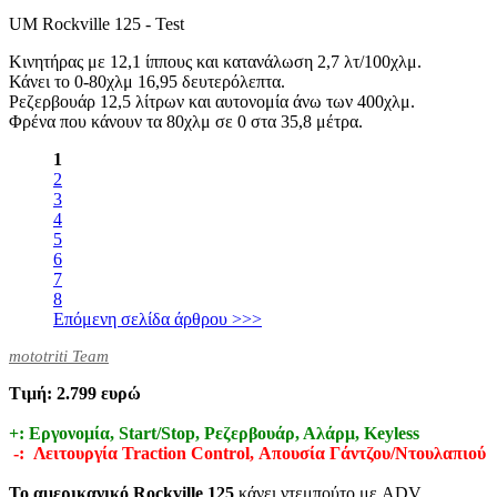
UM Rockville 125 - Test
Κινητήρας με 12,1 ίππους και κατανάλωση 2,7 λτ/100χλμ.
Κάνει το 0-80χλμ 16,95 δευτερόλεπτα.
Ρεζερβουάρ 12,5 λίτρων και αυτονομία άνω των 400χλμ.
Φρένα που κάνουν τα 80χλμ σε 0 στα 35,8 μέτρα.
1
2
3
4
5
6
7
8
Επόμενη σελίδα άρθρου >>>
mototriti Team
Τιμή: 2.799 ευρώ
+: Εργονομία, Start/Stop, Ρεζερβουάρ, Αλάρμ, Keyless
-: Λειτουργία Traction Control, Απουσία Γάντζου/Ντουλαπιού
Το αμερικανικό
Rockville 125
κάνει ντεμπούτο με ADV