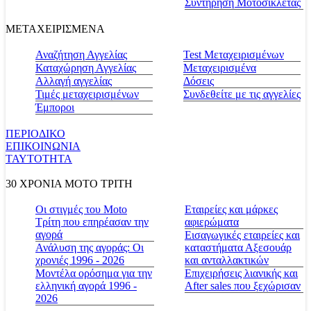
Συντήρηση Μοτοσικλέτας
ΜΕΤΑΧΕΙΡΙΣΜΕΝΑ
Αναζήτηση Αγγελίας
Test Μεταχειρισμένων
Καταχώρηση Αγγελίας
Μεταχειρισμένα
Αλλαγή αγγελίας
Δόσεις
Τιμές μεταχειρισμένων
Συνδεθείτε με τις αγγελίες
Έμποροι
ΠΕΡΙΟΔΙΚΟ
ΕΠΙΚΟΙΝΩΝΙΑ
ΤΑΥΤΟΤΗΤΑ
30 ΧΡΟΝΙΑ MOTO ΤΡΙΤΗ
Οι στιγμές του Moto
Εταιρείες και μάρκες
Τρίτη που επηρέασαν την
αφιερώματα
αγορά
Εισαγωγικές εταιρείες και
Ανάλυση της αγοράς: Οι
καταστήματα Αξεσουάρ
χρονιές 1996 - 2026
και ανταλλακτικών
Μοντέλα ορόσημα για την
Επιχειρήσεις λιανικής και
ελληνική αγορά 1996 -
After sales που ξεχώρισαν
2026