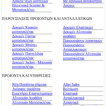
Αφίξεις νέων μοντέλων
Με δίπλωμα αυτοκινήτου
Ηλεκτρικά Scooter &
Αγώνες
Μοτοσυκλέτες
ΠΑΡΟΥΣΙΑΣΕΙΣ ΠΡΟΙΟΝΤΩΝ ΚΑΙ ΑΝΤΑΛΛΑΤΙΚΩΝ
Δοκιμές Κρανών
Δοκιμές Ελαστικών
μοτοσυκλέτας
Δοκιμές Αξεσουάρ
Δοκιμές Γάντια
αναβάτη
μοτοσυκλέτας
Παρουσιάσεις λιπαντικών
Δοκιμές Μπότες
Παρουσιάσεις
μοτοσυκλέτας
Ανταλλακτικών
Δοκιμές Παντελόνια
Παρουσιάσεις Αξεσουάρ
μοτοσυκλέτας
μοτοσυκλέτας
Δοκιμές Jacket - Μπουφάν
μοτοσυκλέτας
ΠΡΟΙΟΝΤΑ ΚΑΙ ΥΠΗΡΕΣΙΕΣ
Νέα Προϊόντα σήμερα
Αfter Sales
Αγόρασε προϊόντα
Βελτίωση
Ευρετήριο Επαγγελματιών
Ελαστικά
Αξεσουάρ Αναβάτη
Ανταλλακτικά
Αξεσουάρ Μοτοσικλέτας
Λιπαντικά