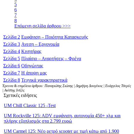
5
6
7
8
Επόμενη σελίδα άρθρου >>>
Σελίδα
2
Εμφάνιση – Ποιότητα Κατασκευής
Σελίδα
3
Ανεση – Εργονομία
Σελίδα
4
Κινητήρας
Σελίδα
5
Πλαίσιο – Αναρτήσεις – Φρένα
Σελίδα
6
Οδηγώντας
Σελίδα
7
Η άποψη μας
Σελίδα
8
Τεχνικά χαρακτηριστικά
Έρευνα & επιμέλεια άρθρου: Παναγιώτης Σιώπης | Δημήτρη Δουγέκος | Ευάγγελος Τσερές
| Ανέστης Ιντζές
Σχετικές ειδήσεις
UM Chill Classic 125 -Test
UM Rockville 125: ADV εμφάνιση, αυτονομία 450+ χλμ και
πλήρης εξοπλισμός στα 2.799 ευρώ
UM Carmel 125: Νέο ρετρό scooter με τιμή κάτω από 1.900