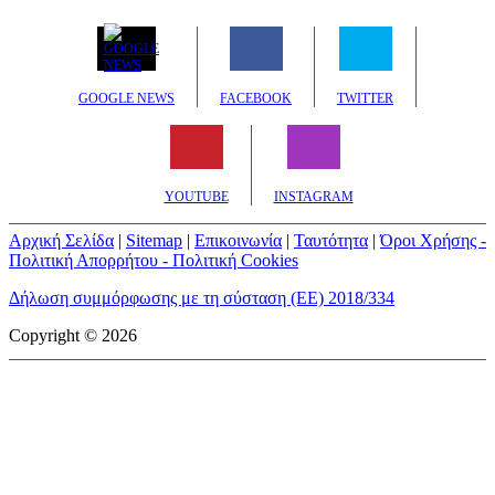
GOOGLE NEWS
FACEBOOK
TWITTER
YOUTUBE
INSTAGRAM
Αρχική Σελίδα
|
Sitemap
|
Επικοινωνία
|
Ταυτότητα
|
Όροι Χρήσης -
Πολιτική Απορρήτου - Πολιτική Cookies
Δήλωση συμμόρφωσης με τη σύσταση (ΕΕ) 2018/334
Copyright © 2026
mototriti.gr | Ταυτότητα
Επωνυμία Επιχείρησης:
AUTO ΤΡΙΤΗ ΑΕ
Έδρα - Γραφεία:
Λεωφόρος Αμαρουσίου 14 - Νέο Ηράκλειο,
Τ.Κ. 141 22
Νομική Μορφή:
ΕΚΔΟΤΙΚΗ ΕΤΑΙΡΕΙΑ
Α.Φ.Μ.:
998384177