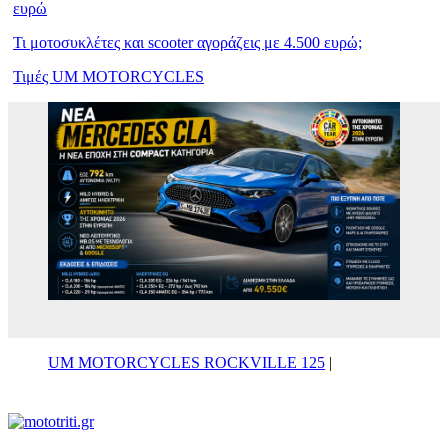
ευρώ
Τι μοτοσυκλέτες και scooter αγοράζεις με 4.500 ευρώ;
Τιμές UM MOTORCYCLES
UM MOTORCYCLES ROCKVILLE 125
|