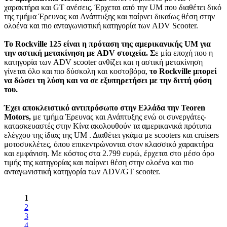
χαρακτήρα και GT ανέσεις. Έρχεται από την UM που διαθέτει δικό
της τμήμα Έρευνας και Ανάπτυξης και παίρνει δικαίως θέση στην
ολοένα και πιο ανταγωνιστική κατηγορία των ADV Scooter.
Το Rockville 125 είναι η πρόταση της αμερικανικής UM για
την αστική μετακίνηση με ADV στοιχεία. Σ
ε μία εποχή που η
κατηγορία των ADV scooter ανθίζει και η αστική μετακίνηση
γίνεται όλο και πιο δύσκολη και κοστοβόρα,
το Rockville μπορεί
να δώσει τη λύση και να σε εξυπηρετήσει με την διττή φύση
του.
Έχει αποκλειστικό αντιπρόσωπο στην Ελλάδα την Teoren
Motors,
με τμήμα Έρευνας και Ανάπτυξης ενώ οι συνεργάτες-
κατασκευαστές στην Κίνα ακολουθούν τα αμερικανικά πρότυπα
ελέγχου της ίδιας της UΜ . Διαθέτει γκάμα με scooters και cruisers
μοτοσυκλέτες, όπου επικεντρώνονται στον κλασσικό χαρακτήρα
και εμφάνιση. Με κόστος στα 2.799 ευρώ, έρχεται στο μέσο όρο
τιμής της κατηγορίας και παίρνει θέση στην ολοένα και πιο
ανταγωνιστική κατηγορία των ADV/GT scooter.
1
2
3
4