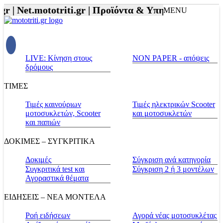
r |
Net.mototriti.gr |
Προϊόντα & Υπηρεσίες |
Αξεσου
MENU
LIVE: Κίνηση στους
NON PAPER - απόψεις
δρόμους
ΤΙΜΕΣ
Τιμές καινούριων
Τιμές ηλεκτρικών Scooter
μοτοσυκλετών, Scooter
και μοτοσυκλετών
και παπιών
ΔΟΚΙΜΕΣ – ΣΥΓΚΡΙΤΙΚΑ
Δοκιμές
Σύγκριση ανά κατηγορία
Συγκριτικά test και
Σύγκριση 2 ή 3 μοντέλων
Αγοραστικά θέματα
ΕΙΔΗΣΕΙΣ – ΝΕΑ ΜΟΝΤΕΛΑ
Ροή ειδήσεων
Αγορά νέας μοτοσυκλέτας