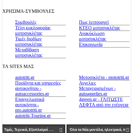
ΧΡΗΣΙΜΑ-ΣΥΜΒΟΥΛΕΣ
Συμβουλές
Πως λειτουργεί
Τέλη κυκλοφορίας
ΚΤΕΟ μοτοσυκλέτας
μοτοσυκλέτας
Ανακύκλωση
Τιμές διοδίων
μοτοσυκλέτας
μοτοσυκλέτας
Επικοινωνία
Μεταβίβαση
μοτοσυκλέτας
ΤΑ SITES ΜΑΣ
autotriti.gr
Μοτοσικλέτα - mototriti.gr
Προϊόντα και υπηρεσίες
Αγγελιες
αυτοκινήτου -
Μεταχειρισμένων -
autoaccessories.gr
autoaggelies.gr
Επαγγελματικά
4green.gr - ΓΛΙΤΩΣΤΕ
αυτοκίνητα -
ΛΕΦΤΑ από την ενέργεια
pro.autotriti.gr
autotriti-Touring.gr