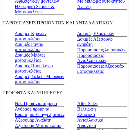
Αφίξεις νέων μοντέλων
Με δίπλωμα αυτοκινήτου
Ηλεκτρικά Scooter &
Αγώνες
Μοτοσυκλέτες
ΠΑΡΟΥΣΙΑΣΕΙΣ ΠΡΟΙΟΝΤΩΝ ΚΑΙ ΑΝΤΑΛΛΑΤΙΚΩΝ
Δοκιμές Κρανών
Δοκιμές Ελαστικών
μοτοσυκλέτας
Δοκιμές Αξεσουάρ
Δοκιμές Γάντια
αναβάτη
μοτοσυκλέτας
Παρουσιάσεις λιπαντικών
Δοκιμές Μπότες
Παρουσιάσεις
μοτοσυκλέτας
Ανταλλακτικών
Δοκιμές Παντελόνια
Παρουσιάσεις Αξεσουάρ
μοτοσυκλέτας
μοτοσυκλέτας
Δοκιμές Jacket - Μπουφάν
μοτοσυκλέτας
ΠΡΟΙΟΝΤΑ ΚΑΙ ΥΠΗΡΕΣΙΕΣ
Νέα Προϊόντα σήμερα
Αfter Sales
Αγόρασε προϊόντα
Βελτίωση
Ευρετήριο Επαγγελματιών
Ελαστικά
Αξεσουάρ Αναβάτη
Ανταλλακτικά
Αξεσουάρ Μοτοσικλέτας
Λιπαντικά