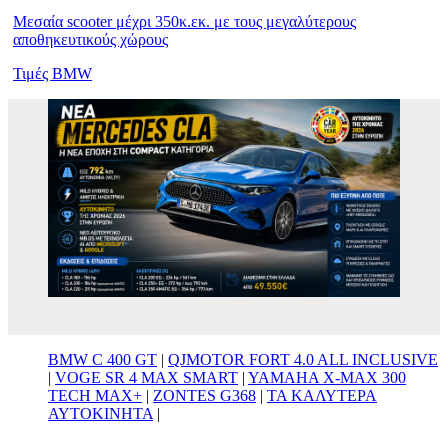
Μεσαία scooter μέχρι 350κ.εκ. με τους μεγαλύτερους
αποθηκευτικούς χώρους
Τιμές BMW
BMW C 400 GT
|
QJMOTOR FORT 4.0 ALL INCLUSIVE
|
VOGE SR 4 MAX SMART
|
YAMAHA X-MAX 300
TECH MAX+
|
ZONTES G368
|
ΤΑ ΚΑΛΥΤΕΡΑ
ΑΥΤΟΚΙΝΗΤΑ
|