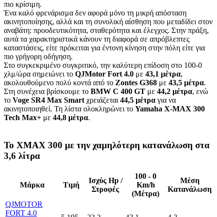
πιο κρίσιμη.
Ένα καλό φρενάρισμα δεν αφορά μόνο τη μικρή απόσταση
ακινητοποίησης, αλλά και τη συνολική αίσθηση που μεταδίδει στον
αναβάτη: προοδευτικότητα, σταθερότητα και έλεγχος. Στην πράξη,
αυτά τα χαρακτηριστικά κάνουν τη διαφορά σε απρόβλεπτες
καταστάσεις, είτε πρόκειται για έντονη κίνηση στην πόλη είτε για
πιο γρήγορη οδήγηση.
Στο συγκεκριμένο συγκριτικό, την καλύτερη επίδοση στο 100-0
χλμ/ώρα σημειώνει το
QJMotor Fort 4.0
με
43,1 μέτρα
,
ακολουθούμενο πολύ κοντά από το
Zontes G368
με
43,5 μέτρα
.
Στη συνέχεια βρίσκουμε το
BMW C 400 GT
με
44,2 μέτρα
, ενώ
το
Voge SR4 Max Smart
χρειάζεται
44,5 μέτρα
για να
ακινητοποιηθεί. Τη λίστα ολοκληρώνει το
Yamaha X-MAX 300
Tech Max+
με
44,8 μέτρα
.
Το ΧΜΑΧ 300 με την χαμηλότερη κατανάλωση στα
3,6 λίτρα
100 - 0
Ισχύς Hp /
Μέση
Μάρκα
Τιμή
Km/h
Στροφές
Κατανάλωση
(Μέτρα)
QJMOTOR
FORT 4.0