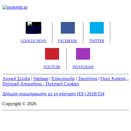
GOOGLE NEWS
FACEBOOK
TWITTER
YOUTUBE
INSTAGRAM
Αρχική Σελίδα
|
Sitemap
|
Επικοινωνία
|
Ταυτότητα
|
Όροι Χρήσης -
Πολιτική Απορρήτου - Πολιτική Cookies
Δήλωση συμμόρφωσης με τη σύσταση (ΕΕ) 2018/334
Copyright © 2026
mototriti.gr | Ταυτότητα
Επωνυμία Επιχείρησης:
AUTO ΤΡΙΤΗ ΑΕ
Έδρα - Γραφεία:
Λεωφόρος Αμαρουσίου 14 - Νέο Ηράκλειο,