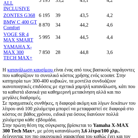
5 195
33,2
43,1
4,2
ALL
INCLUSIVE
ZONTES G368
6 195
39
43,5
4,2
BMW C 400 GT
8 870
34
44,2
4,6
Comfort
VOGE SR 4
5 995
34
44,5
4,4
MAX SMART
YAMAHA X-
MAX 300
7 850
28
44,8
3,6
TECH MAX+
Η
κατανάλωση καυσίμου
είναι ένας από τους βασικούς παράγοντες
που καθορίζουν το συνολικό κόστος χρήσης ενός scooter. Στην
κατηγορία των 300-400 κυβικών, τα μοντέλα συνδυάζουν
ικανοποιητικές επιδόσεις με σχετικά χαμηλή κατανάλωση, κάτι που
τα καθιστά ιδανικά για καθημερινή μετακίνηση αλλά και πιο
μεγάλες διαδρομές.
Σε πραγματικές συνθήκες, η διαφορά ακόμη και λίγων δεκάτων του
λίτρου ανά 100 χιλιόμετρα μπορεί να μεταφραστεί σε διαφορά στο
κόστος σε βάθος χρόνου, ειδικά για όσους διανύουν πολλά
χιλιόμετρα κάθε εβδομάδα.
Στην πρώτη θέση της σύγκρισης βρίσκεται το
Yamaha X-MAX
300 Tech Max+
, με μέση κατανάλωση
3,6 λίτρα/100 χλμ.
,
δείχνοντας τον πιο οικονομικό χαρακτήρα του καθώς έχει και τον