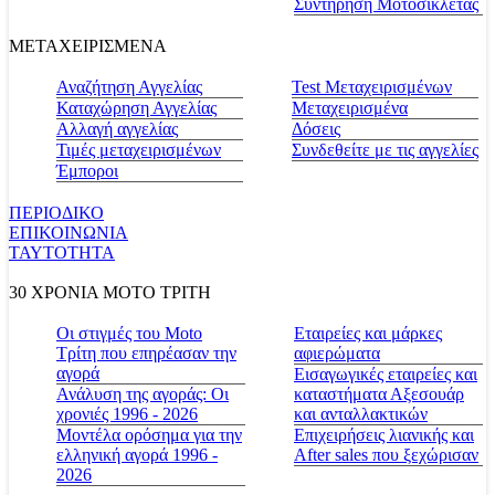
Συντήρηση Μοτοσικλέτας
ΜΕΤΑΧΕΙΡΙΣΜΕΝΑ
Αναζήτηση Αγγελίας
Test Μεταχειρισμένων
Καταχώρηση Αγγελίας
Μεταχειρισμένα
Αλλαγή αγγελίας
Δόσεις
Τιμές μεταχειρισμένων
Συνδεθείτε με τις αγγελίες
Έμποροι
ΠΕΡΙΟΔΙΚΟ
ΕΠΙΚΟΙΝΩΝΙΑ
ΤΑΥΤΟΤΗΤΑ
30 ΧΡΟΝΙΑ MOTO ΤΡΙΤΗ
Οι στιγμές του Moto
Εταιρείες και μάρκες
Τρίτη που επηρέασαν την
αφιερώματα
αγορά
Εισαγωγικές εταιρείες και
Ανάλυση της αγοράς: Οι
καταστήματα Αξεσουάρ
χρονιές 1996 - 2026
και ανταλλακτικών
Μοντέλα ορόσημα για την
Επιχειρήσεις λιανικής και
ελληνική αγορά 1996 -
After sales που ξεχώρισαν
2026