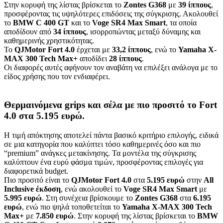
Στην κορυφή της λίστας βρίσκεται το
Zontes G368
με
39 ίππους
,
προσφέροντας τις υψηλότερες επιδόσεις της σύγκρισης. Ακολουθεί
το
BMW C 400 GT
και το
Voge SR4 Max Smart
, τα οποία
αποδίδουν από
34 ίππους
, ισορροπώντας μεταξύ δύναμης και
καθημερινής χρηστικότητας.
Το
QJMotor Fort 4.0
έρχεται με
33,2 ίππους
, ενώ το
Yamaha X-
MAX 300 Tech Max+
αποδίδει
28 ίππους
.
Οι διαφορές αυτές αφήνουν τον αναβάτη να επιλέξει ανάλογα με το
είδος χρήσης που τον ενδιαφέρει.
Θερμαινόμενα grips και σέλα με πιο προσιτό το Fort
4.0 στα 5.195 ευρώ.
Η τιμή απόκτησης αποτελεί πάντα βασικό κριτήριο επιλογής, ειδικά
σε μια κατηγορία που καλύπτει τόσο καθημερινές όσο και πιο
“premium” ανάγκες μετακίνησης. Τα μοντέλα της σύγκρισης
καλύπτουν ένα ευρύ φάσμα τιμών, προσφέροντας επιλογές για
διαφορετικά budget.
Πιο προσιτό είναι το
QJMotor Fort 4.0
στα
5.195 ευρώ
στην
All
Inclusive έκδοση
, ενώ ακολουθεί το
Voge SR4 Max Smart
με
5.995 ευρώ
. Στη συνέχεια βρίσκουμε το
Zontes G368
στα
6.195
ευρώ
, ενώ πιο ψηλά τοποθετείται το
Yamaha X-MAX 300 Tech
Max+
με
7.850 ευρώ
. Στην κορυφή της λίστας βρίσκεται το
BMW