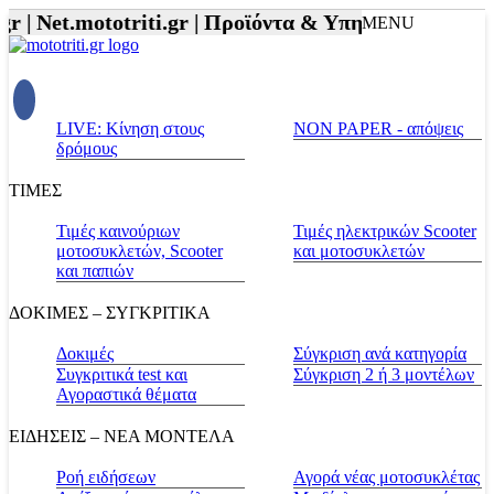
r |
Net.mototriti.gr |
Προϊόντα & Υπηρεσίες |
Αξεσου
MENU
LIVE: Κίνηση στους
NON PAPER - απόψεις
δρόμους
ΤΙΜΕΣ
Τιμές καινούριων
Τιμές ηλεκτρικών Scooter
μοτοσυκλετών, Scooter
και μοτοσυκλετών
και παπιών
ΔΟΚΙΜΕΣ – ΣΥΓΚΡΙΤΙΚΑ
Δοκιμές
Σύγκριση ανά κατηγορία
Συγκριτικά test και
Σύγκριση 2 ή 3 μοντέλων
Αγοραστικά θέματα
ΕΙΔΗΣΕΙΣ – ΝΕΑ ΜΟΝΤΕΛΑ
Ροή ειδήσεων
Αγορά νέας μοτοσυκλέτας