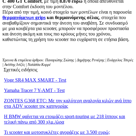
C 400 GT Comfort
, με τιμή
8.870 ευρώ
η οποία απευθύνεται
στην Comfort έκδοση του μοντέλου.
Πέρα από την τιμή, κοινό στοιχείο των μοντέλων είναι η παρουσία
θερμαινόμενων grips
και θερμαινόμενης σέλας
, στοιχεία που
αναβαθμίζουν σημαντικά την άνεση του αναβάτη. Σε συνδυασμό
με μια κουβέρτα για scooter, μπορούν να προσφέρουν προστασία
και άνεση ακόμη και τους πιο κρύους μήνες του χρόνου,
καθιστώντας τη χρήση του scooter πιο ευχάριστη σε ετήσια βάση.
Έρευνα & επιμέλεια άρθρου: Παναγιώτης Σιώπης | Δημήτρης Ρενιέρης | Ευάγγελος Τσερές
| Ανέστης Ιντζές | Νατάσσα Κορρέ
Σχετικές ειδήσεις
Voge SR4 MAX SMART - Test
Yamaha Tracer 7 Y-AMT - Test
ZONTES G368 ETC: Με την καλύτερη αναλογία κιλών ανά ίππο
στα ADV scooter της κατηγορίας
Η BMW φαίνετια να ετοιμάζει sport-touring με 218 ίππους και
τελική πάνω από 300 χλμ./ώρα
Τι scooter και μοτοσυκλέτες αγοράζεις με 3.500 ευρώ;