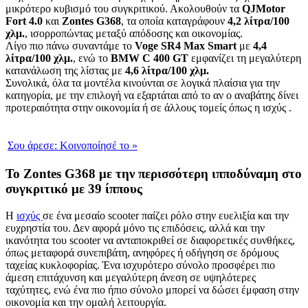
μικρότερο κυβισμό του συγκριτικού. Ακολουθούν τα
QJMotor
Fort 4.0
και
Zontes G368
, τα οποία καταγράφουν
4,2 λίτρα/100
χλμ.
, ισορροπώντας μεταξύ απόδοσης και οικονομίας.
Λίγο πιο πάνω συναντάμε το
Voge SR4 Max Smart
με
4,4
λίτρα/100 χλμ.
, ενώ το
BMW C 400 GT
εμφανίζει τη μεγαλύτερη
κατανάλωση της λίστας με
4,6 λίτρα/100 χλμ.
Συνολικά, όλα τα μοντέλα κινούνται σε λογικά πλαίσια για την
κατηγορία, με την επιλογή να εξαρτάται από το αν ο αναβάτης δίνει
προτεραιότητα στην οικονομία ή σε άλλους τομείς όπως η ισχύς .
Σου άρεσε:
Κοινοποίησέ το
»
Το Zontes G368 με την περισσότερη ιπποδύναμη στο
συγκριτικό με 39 ίππους
Η
ισχύς
σε ένα μεσαίο scooter παίζει ρόλο στην ευελιξία και την
ευχρηστία του. Δεν αφορά μόνο τις επιδόσεις, αλλά και την
ικανότητα του scooter να ανταποκριθεί σε διαφορετικές συνθήκες,
όπως μεταφορά συνεπιβάτη, ανηφόρες ή οδήγηση σε δρόμους
ταχείας κυκλοφορίας. Ένα ισχυρότερο σύνολο προσφέρει πιο
άμεση επιτάχυνση και μεγαλύτερη άνεση σε υψηλότερες
ταχύτητες, ενώ ένα πιο ήπιο σύνολο μπορεί να δώσει έμφαση στην
οικονομία και την ομαλή λειτουργία.