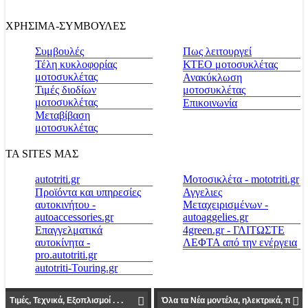
ΧΡΗΣΙΜΑ-ΣΥΜΒΟΥΛΕΣ
Συμβουλές
Πως λειτουργεί
Τέλη κυκλοφορίας
ΚΤΕΟ μοτοσυκλέτας
μοτοσυκλέτας
Ανακύκλωση
Τιμές διοδίων
μοτοσυκλέτας
μοτοσυκλέτας
Επικοινωνία
Μεταβίβαση
μοτοσυκλέτας
ΤΑ SITES ΜΑΣ
autotriti.gr
Μοτοσικλέτα - mototriti.gr
Προϊόντα και υπηρεσίες
Αγγελιες
αυτοκινήτου -
Μεταχειρισμένων -
autoaccessories.gr
autoaggelies.gr
Επαγγελματικά
4green.gr - ΓΛΙΤΩΣΤΕ
αυτοκίνητα -
ΛΕΦΤΑ από την ενέργεια
pro.autotriti.gr
autotriti-Touring.gr