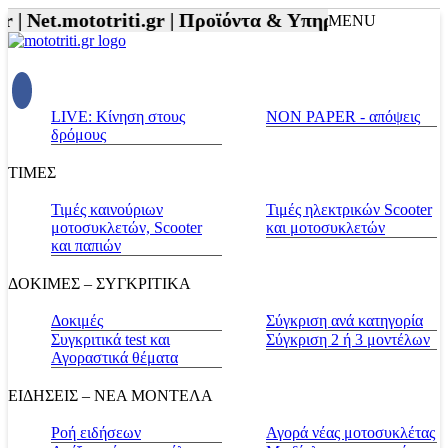
 |
Net.mototriti.gr |
Προϊόντα & Υπηρεσίες |
Αξεσουά
MENU
LIVE: Κίνηση στους
NON PAPER - απόψεις
δρόμους
ΤΙΜΕΣ
Τιμές καινούριων
Τιμές ηλεκτρικών Scooter
μοτοσυκλετών, Scooter
και μοτοσυκλετών
και παπιών
ΔΟΚΙΜΕΣ – ΣΥΓΚΡΙΤΙΚΑ
Δοκιμές
Σύγκριση ανά κατηγορία
Συγκριτικά test και
Σύγκριση 2 ή 3 μοντέλων
Αγοραστικά θέματα
ΕΙΔΗΣΕΙΣ – ΝΕΑ ΜΟΝΤΕΛΑ
Ροή ειδήσεων
Αγορά νέας μοτοσυκλέτας