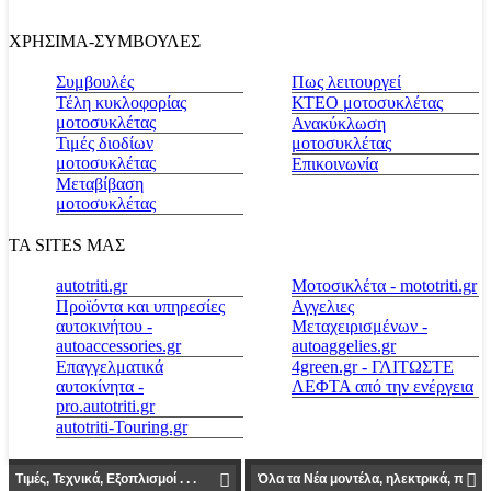
ΧΡΗΣΙΜΑ-ΣΥΜΒΟΥΛΕΣ
Συμβουλές
Πως λειτουργεί
Τέλη κυκλοφορίας
ΚΤΕΟ μοτοσυκλέτας
μοτοσυκλέτας
Ανακύκλωση
Τιμές διοδίων
μοτοσυκλέτας
μοτοσυκλέτας
Επικοινωνία
Μεταβίβαση
μοτοσυκλέτας
ΤΑ SITES ΜΑΣ
autotriti.gr
Μοτοσικλέτα - mototriti.gr
Προϊόντα και υπηρεσίες
Αγγελιες
αυτοκινήτου -
Μεταχειρισμένων -
autoaccessories.gr
autoaggelies.gr
Επαγγελματικά
4green.gr - ΓΛΙΤΩΣΤΕ
αυτοκίνητα -
ΛΕΦΤΑ από την ενέργεια
pro.autotriti.gr
autotriti-Touring.gr