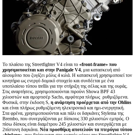
Το πλαίσιο της Streetfighter V4 είναι το
«front-frame» που
χρησιμοποιείται και στην Panigale V4
, μια κατασκευή από
αλουμίνιο που ζυγίζει μόλις 4 κιλά. Η κατασκευή χρησιμοποιεί τον
κινητήρα ως ενεργό δομικό στοιχείο και συνδέεται με ένα
υποπλαίσιο τύπου trellis για την στήριξη της σέλας και της ουράς.
Στις αναρτήσεις, χρησιμοποιούνται πιρούνι Showa BPF 43
χιλιοστών και αμορτισέρ Sachs, αμφότερα πλήρως ρυθμιζόμενα.
Φυσικά, στην έκδοση S,
η ανάρτηση προέρχεται από την Ohlins
και είναι πλήρως ρυθμιζόμενη ηλεκτρονικά και ημι-ενεργητική.
Στα φρένα, χρησιμοποιούνται και πάλι οι δαγκάνες Stylema της
Brembo, που συνεργάζονται με δίσκους 330 χιλιοστών εμπρός. Ο
πίσω δίσκος είναι διαμέτρου 245 χιλιοστών και συνεργάζεται με
2πίστονη δαγκάνα.
Nέα προσθήκη αποτελούν τα πτερύγια τύπου
«biplane»
, που βρίσκονται στο εμπρός μέρος της Streetfighter V4