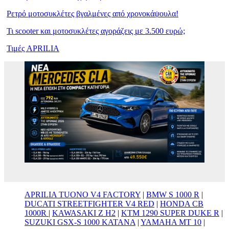
Ρετρό μοτοσυκλέτες βγαλμένες από χρονοκάψουλα!
Τι scooter και μοτοσυκλέτες αγοράζεις με 3.500 ευρώ;
Τιμές APRILIA
APRILIA TUONO V4 FACTORY
|
BMW S 1000 R
|
DUCATI STREETFIGHTER V4 RED
|
HONDA CB
1000R
|
KAWASAKI Z H2
|
KTM 1290 SUPER DUKE R
|
SUZUKI GSX-S 1000 KATANA
|
YAMAHA MT 10
|