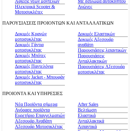
Αφίξεις νέων μοντέλων
Με δίπλωμα αυτοκινήτου
Ηλεκτρικά Scooter &
Αγώνες
Μοτοσυκλέτες
ΠΑΡΟΥΣΙΑΣΕΙΣ ΠΡΟΙΟΝΤΩΝ ΚΑΙ ΑΝΤΑΛΛΑΤΙΚΩΝ
Δοκιμές Κρανών
Δοκιμές Ελαστικών
μοτοσυκλέτας
Δοκιμές Αξεσουάρ
Δοκιμές Γάντια
αναβάτη
μοτοσυκλέτας
Παρουσιάσεις λιπαντικών
Δοκιμές Μπότες
Παρουσιάσεις
μοτοσυκλέτας
Ανταλλακτικών
Δοκιμές Παντελόνια
Παρουσιάσεις Αξεσουάρ
μοτοσυκλέτας
μοτοσυκλέτας
Δοκιμές Jacket - Μπουφάν
μοτοσυκλέτας
ΠΡΟΙΟΝΤΑ ΚΑΙ ΥΠΗΡΕΣΙΕΣ
Νέα Προϊόντα σήμερα
Αfter Sales
Αγόρασε προϊόντα
Βελτίωση
Ευρετήριο Επαγγελματιών
Ελαστικά
Αξεσουάρ Αναβάτη
Ανταλλακτικά
Αξεσουάρ Μοτοσικλέτας
Λιπαντικά