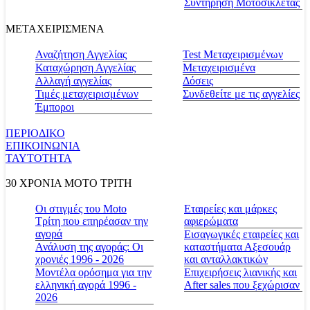
Συντήρηση Μοτοσικλέτας
ΜΕΤΑΧΕΙΡΙΣΜΕΝΑ
Αναζήτηση Αγγελίας
Test Μεταχειρισμένων
Καταχώρηση Αγγελίας
Μεταχειρισμένα
Αλλαγή αγγελίας
Δόσεις
Τιμές μεταχειρισμένων
Συνδεθείτε με τις αγγελίες
Έμποροι
ΠΕΡΙΟΔΙΚΟ
ΕΠΙΚΟΙΝΩΝΙΑ
ΤΑΥΤΟΤΗΤΑ
30 ΧΡΟΝΙΑ MOTO ΤΡΙΤΗ
Οι στιγμές του Moto
Εταιρείες και μάρκες
Τρίτη που επηρέασαν την
αφιερώματα
αγορά
Εισαγωγικές εταιρείες και
Ανάλυση της αγοράς: Οι
καταστήματα Αξεσουάρ
χρονιές 1996 - 2026
και ανταλλακτικών
Μοντέλα ορόσημα για την
Επιχειρήσεις λιανικής και
ελληνική αγορά 1996 -
After sales που ξεχώρισαν
2026