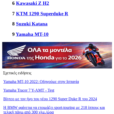
6
Kawasaki Z H2
7
ΚΤΜ 1290 Superduke R
8
Suzuki Katana
9
Yamaha MT-10
Σχετικές ειδήσεις
Yamaha MT-10 2022: Οδηγούμε στην Ισπανία
Yamaha Tracer 7 Y-AMT - Test
Βίντεο με τον ήχο του νέου 1290 Super Duke R του 2024
Η BMW φαίνετια να ετοιμάζει sport-touring με 218 ίππους και
τελική πάνω από 300 χλμ./ώρα