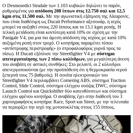
O Desmosedici Stradale των 1.103 κυβικών δηλώνει το παρόν,
ρυθμισμένος για
απόδοση 208 ίππων στις 12.750 σαλ και 12,5
kgm στις 11.500 σαλ.
Με την αγωνιστική εξάτμιση της Akrapovic,
που είναι διαθέσιμη ως Ducati Performance αξεσουάρ, η ισχύς
μπορεί να αυξηθεί στους 220 ίππους και τα 13,1 kgm ροπής. Η
τελική μετάδοση είναι κοντύτερη κατά 10% σε σχέση με την
Panigale V4, για μια πιο άμεση απόδοση της ισχύος με κατά 10%
αυξημένη ροπή στον τροχό. Ο κινητήρας παραμένει τύπου
«αντίστροφης περιστροφής» (ο στροφαλοφόρος γυρνά προς τα
πίσω). H Ducati εξόπλισε την Streetfighter V4 με
σύστημα
απενεργοποίησης των 2 πίσω κυλίνδρων,
για μεγαλύτερη άνεση
του αναβάτη σε αστικές συνθήκες: Στο ρελαντί, οι 2 κύλινδροι
απενεργοποιούνται (με την προϋπόθεση ότι η θερμοκρασία νερού
ξεπερνά τους 75 βαθμούς). Η σουίτα ηλεκτρονικών του
Streetfighter V4 περιλαμβάνει Cornering ABS, σύστημα Traction
Control, Slide Control, σύστημα ελέγχου σούζας DWC, σύστημα
Launch Control και Quickshifter δύο κατευθύνσεων και σύστημα
ελέγχου φρένου κινητήρα. Ο αναβάτης έχει στην διάθεσή του 3
χαρτογραφήσεις κινητήρα: Race, Sport και Street, με την τελευταία
να περιορίζει την ισχύ της μοτοσυκλέτας στους 155 ίππους.