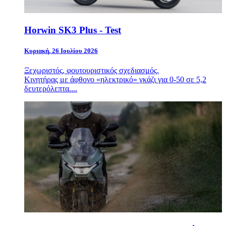
Horwin SK3 Plus - Test
Κυριακή, 26 Ιουλίου 2026
Ξεχωριστός, φουτουριστικός σχεδιασμός.
Κινητήρας με άφθονο «ηλεκτρικό» γκάζι για 0-50 σε 5,2
δευτερόλεπτα....