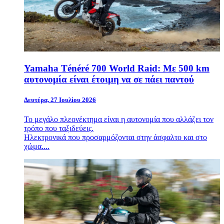
Yamaha Ténéré 700 World Raid: Με 500 km
αυτονομία είναι έτοιμη να σε πάει παντού
Δευτέρα, 27 Ιουλίου 2026
Το μεγάλο πλεονέκτημα είναι η αυτονομία που αλλάζει τον
τρόπο που ταξιδεύεις.
Ηλεκτρονικά που προσαρμόζονται στην άσφαλτο και στο
χώμα....