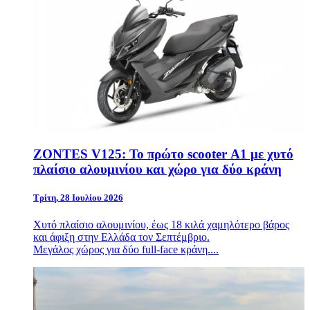
ZONTES V125: Το πρώτο scooter Α1 με χυτό
πλαίσιο αλουμινίου και χώρο για δύο κράνη
Τρίτη, 28 Ιουλίου 2026
Χυτό πλαίσιο αλουμινίου, έως 18 κιλά χαμηλότερο βάρος
και άφιξη στην Ελλάδα τον Σεπτέμβριο.
Μεγάλος χώρος για δύο full-face κράνη....