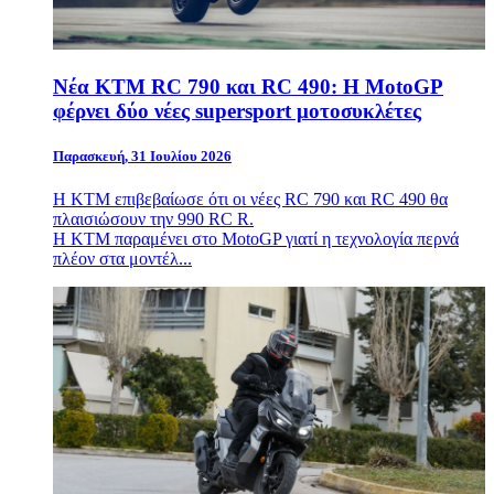
Νέα KTM RC 790 και RC 490: Η MotoGP
φέρνει δύο νέες supersport μοτοσυκλέτες
Παρασκευή, 31 Ιουλίου 2026
Η
KTM
επιβεβαίωσε ότι οι νέες RC 790 και RC 490 θα
πλαισιώσουν την 990 RC R.
Η
KTM
παραμένει στο MotoGP γιατί η τεχνολογία περνά
πλέον στα μοντέλ...