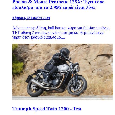
Phelon & Moore Penthette 125X: Έχει τόσο
εξοπλισμό που τα 2.995 ευρώ είναι λίγα
Σάββατο, 25 Ιουλίου 2026
Adventure σχεδίαση, bull bar και χώρο για full-face κράνος.
TFT οθόνη 7 ιντσών, συνδεσιμότητα και θερμαινόμενα
γκριπ στον βασικό εξοπλισμό....
Triumph Speed Twin 1200 - Test