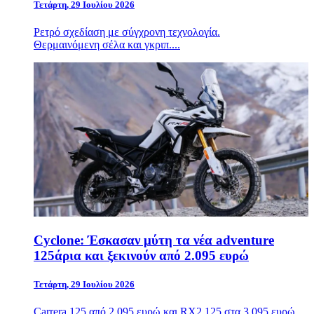
Τετάρτη, 29 Ιουλίου 2026
Ρετρό σχεδίαση με σύγχρονη τεχνολογία.
Θερμαινόμενη σέλα και γκριπ....
Cyclone: Έσκασαν μύτη τα νέα adventure
125άρια και ξεκινούν από 2.095 ευρώ
Τετάρτη, 29 Ιουλίου 2026
Carrera 125 από 2.095 ευρώ και RX2 125 στα 3.095 ευρώ.