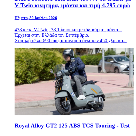
V-Twin κινητήρα, ιμάντα και τιμή 4.795 ευρώ
Πέμπτη, 30 Ιουλίου 2026
438 κ.εκ. V-Twin, 38,1 ίπποι και μετάδοση με ιμάντα –
Έρχεται στην Ελλάδα τον Σεπτέμβριο.
Χαμηλή σέλα 690 mm, αυτονομία άνω των 450 χλμ. κα...
Royal Alloy GT2 125 ABS TCS Touring - Test