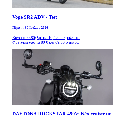
Voge SR2 ADV - Test
Πέμπτη, 30 Ιουλίου 2026
Κάνει το 0-80χλμ. σε 10,5 δευτερόλεπτα.
Φρενάρει από τα 80-0χλμ σε 30,5 μέτρα....
DAYTONA ROCKSTAR 450V: Νέα cruiser με