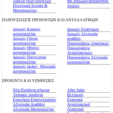
Αφίξεις νέων μοντέλων
Με δίπλωμα αυτοκινήτου
Ηλεκτρικά Scooter &
Αγώνες
Μοτοσυκλέτες
ΠΑΡΟΥΣΙΑΣΕΙΣ ΠΡΟΙΟΝΤΩΝ ΚΑΙ ΑΝΤΑΛΛΑΤΙΚΩΝ
Δοκιμές Κρανών
Δοκιμές Ελαστικών
μοτοσυκλέτας
Δοκιμές Αξεσουάρ
Δοκιμές Γάντια
αναβάτη
μοτοσυκλέτας
Παρουσιάσεις λιπαντικών
Δοκιμές Μπότες
Παρουσιάσεις
μοτοσυκλέτας
Ανταλλακτικών
Δοκιμές Παντελόνια
Παρουσιάσεις Αξεσουάρ
μοτοσυκλέτας
μοτοσυκλέτας
Δοκιμές Jacket - Μπουφάν
μοτοσυκλέτας
ΠΡΟΙΟΝΤΑ ΚΑΙ ΥΠΗΡΕΣΙΕΣ
Νέα Προϊόντα σήμερα
Αfter Sales
Αγόρασε προϊόντα
Βελτίωση
Ευρετήριο Επαγγελματιών
Ελαστικά
Αξεσουάρ Αναβάτη
Ανταλλακτικά
Αξεσουάρ Μοτοσικλέτας
Λιπαντικά