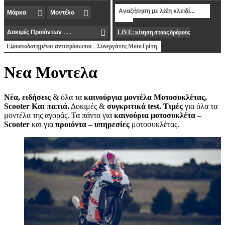
LIVE: κίνηση στους δρόμους
Εξουσιοδοτημένοι αντιπρόσωποι - Συνεργάτες MotoΤρίτη
Νεα Μοντελα
Νέα, ειδήσεις
& όλα τα
καινούργια μοντέλα Μοτοσυκλέτας,
Scooter Και παπιά.
Δοκιμές &
συγκριτικά test. Τιμές
για όλα τα
μοντέλα της αγοράς. Τα πάντα για
καινούρια μοτοσυκλέτα –
Scooter
και για
προιόντα – υπηρεσίες
μοτοσυκλέτας.