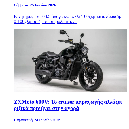
Σάββατο, 25 Ιουλίου 2026
Κινητήρας με 103,5 άλογα και 5,7λτ/100χλμ κατανάλωση.
0-100χλμ σε 4,1 δευτερόλεπτα. ...
ZXMoto 600V: Το cruiser παραγωγής αλλάζει
ριζικά πριν βγει στην αγορά
Παρασκευή, 24 Ιουλίου 2026