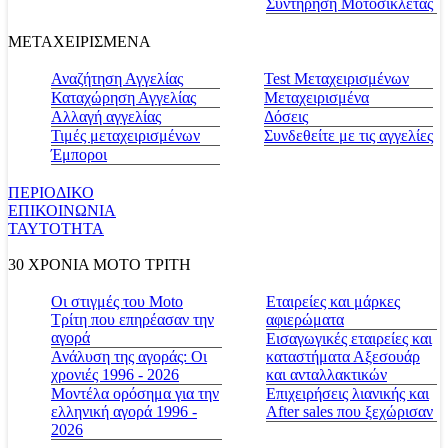
Συντήρηση Μοτοσικλέτας
ΜΕΤΑΧΕΙΡΙΣΜΕΝΑ
Αναζήτηση Αγγελίας
Test Μεταχειρισμένων
Καταχώρηση Αγγελίας
Μεταχειρισμένα
Αλλαγή αγγελίας
Δόσεις
Τιμές μεταχειρισμένων
Συνδεθείτε με τις αγγελίες
Έμποροι
ΠΕΡΙΟΔΙΚΟ
ΕΠΙΚΟΙΝΩΝΙΑ
ΤΑΥΤΟΤΗΤΑ
30 ΧΡΟΝΙΑ MOTO ΤΡΙΤΗ
Οι στιγμές του Moto
Εταιρείες και μάρκες
Τρίτη που επηρέασαν την
αφιερώματα
αγορά
Εισαγωγικές εταιρείες και
Ανάλυση της αγοράς: Οι
καταστήματα Αξεσουάρ
χρονιές 1996 - 2026
και ανταλλακτικών
Μοντέλα ορόσημα για την
Επιχειρήσεις λιανικής και
ελληνική αγορά 1996 -
After sales που ξεχώρισαν
2026