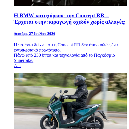
Η BMW κατοχύρωσε την Concept RR –
Έρχεται στην παραγωγή σχεδόν χωρίς αλλαγές;
Δευτέρα, 27 Ιουλίου 2026
Η πατέντα δείχνει ότι η Concept RR δεν ήταν απλώς ένα
εντυπωσιακό πρωτότυπο.
Πάνω από 230 ίπποι και τεχνολογία από το Παγκόσμιο
Superbike.
Α...