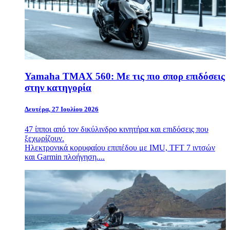
Yamaha TMAX 560: Με τις πιο σπορ επιδόσεις
στην κατηγορία
Δευτέρα, 27 Ιουλίου 2026
47 ίπποι από τον δικύλινδρο κινητήρα και επιδόσεις που
ξεχωρίζουν.
Ηλεκτρονικά κορυφαίου επιπέδου με IMU, TFT 7 ιντσών
και Garmin πλοήγηση....