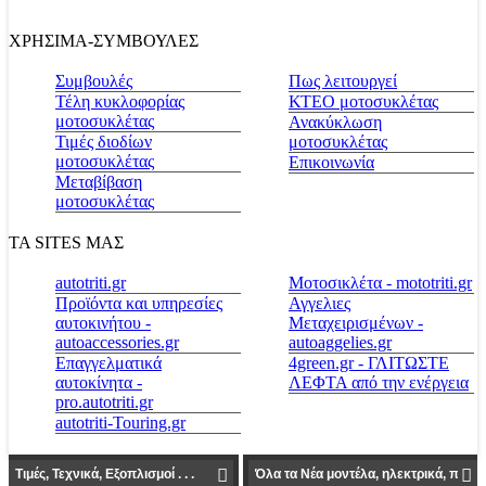
ΧΡΗΣΙΜΑ-ΣΥΜΒΟΥΛΕΣ
Συμβουλές
Πως λειτουργεί
Τέλη κυκλοφορίας
ΚΤΕΟ μοτοσυκλέτας
μοτοσυκλέτας
Ανακύκλωση
Τιμές διοδίων
μοτοσυκλέτας
μοτοσυκλέτας
Επικοινωνία
Μεταβίβαση
μοτοσυκλέτας
ΤΑ SITES ΜΑΣ
autotriti.gr
Μοτοσικλέτα - mototriti.gr
Προϊόντα και υπηρεσίες
Αγγελιες
αυτοκινήτου -
Μεταχειρισμένων -
autoaccessories.gr
autoaggelies.gr
Επαγγελματικά
4green.gr - ΓΛΙΤΩΣΤΕ
αυτοκίνητα -
ΛΕΦΤΑ από την ενέργεια
pro.autotriti.gr
autotriti-Touring.gr