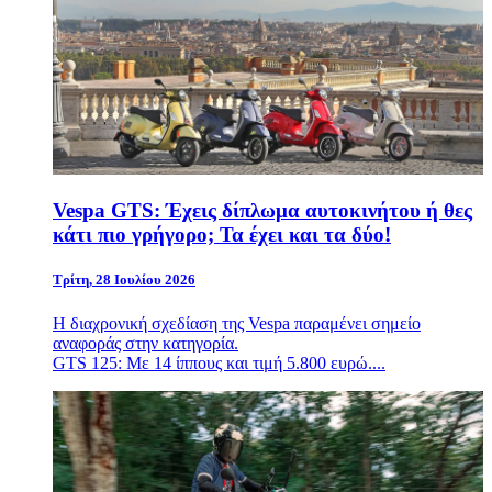
Vespa GTS: Έχεις δίπλωμα αυτοκινήτου ή θες
κάτι πιο γρήγορο; Τα έχει και τα δύο!
Τρίτη, 28 Ιουλίου 2026
Η διαχρονική σχεδίαση της Vespa παραμένει σημείο
αναφοράς στην κατηγορία.
GTS 125: Με 14 ίππους και τιμή 5.800 ευρώ....