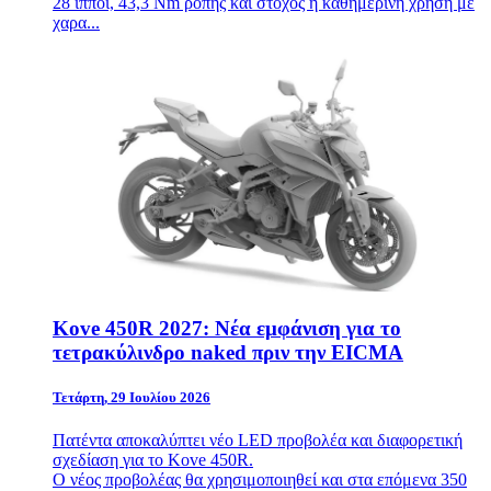
28 ίπποι, 43,3 Nm ροπής και στόχος η καθημερινή χρήση με
χαρα...
Kove 450R 2027: Νέα εμφάνιση για το
τετρακύλινδρο naked πριν την EICMA
Τετάρτη, 29 Ιουλίου 2026
Πατέντα αποκαλύπτει νέο LED προβολέα και διαφορετική
σχεδίαση για το Kove 450R.
Ο νέος προβολέας θα χρησιμοποιηθεί και στα επόμενα 350