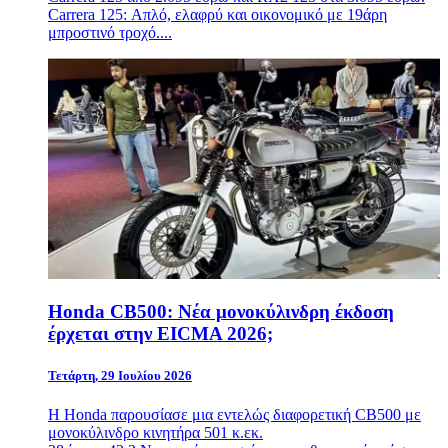
Carrera 125: Απλό, ελαφρύ και οικονομικό με 19άρη
μπροστινό τροχό....
Honda CB500: Νέα μονοκύλινδρη έκδοση
έρχεται στην EICMA 2026;
Τετάρτη, 29 Ιουλίου 2026
Η
Honda
παρουσίασε μια εντελώς διαφορετική CB500 με
μονοκύλινδρο κινητήρα 501 κ.εκ.