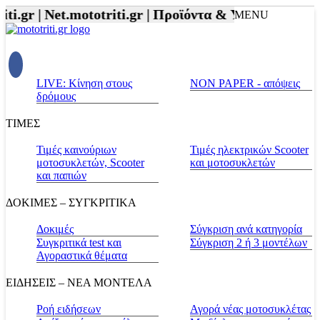
 |
Net.mototriti.gr |
Προϊόντα & Υπηρεσίες |
Αξεσουά
MENU
LIVE: Κίνηση στους
NON PAPER - απόψεις
δρόμους
ΤΙΜΕΣ
Τιμές καινούριων
Τιμές ηλεκτρικών Scooter
μοτοσυκλετών, Scooter
και μοτοσυκλετών
και παπιών
ΔΟΚΙΜΕΣ – ΣΥΓΚΡΙΤΙΚΑ
Δοκιμές
Σύγκριση ανά κατηγορία
Συγκριτικά test και
Σύγκριση 2 ή 3 μοντέλων
Αγοραστικά θέματα
ΕΙΔΗΣΕΙΣ – ΝΕΑ ΜΟΝΤΕΛΑ
Ροή ειδήσεων
Αγορά νέας μοτοσυκλέτας