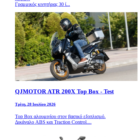
Γραμμικός κινητήρας 30 ί...
QJMOTOR ATR 200X Top Box - Test
Τρίτη, 28 Ιουλίου 2026
Top Box αλουμινίου στον βασικό εξοπλισμό.
Δικάναλο ABS και Traction Control....