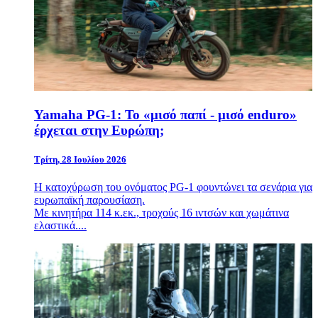
Yamaha PG-1: Το «μισό παπί - μισό enduro»
έρχεται στην Ευρώπη;
Τρίτη, 28 Ιουλίου 2026
Η κατοχύρωση του ονόματος PG-1 φουντώνει τα σενάρια για
ευρωπαϊκή παρουσίαση.
Με κινητήρα 114 κ.εκ., τροχούς 16 ιντσών και χωμάτινα
ελαστικά....