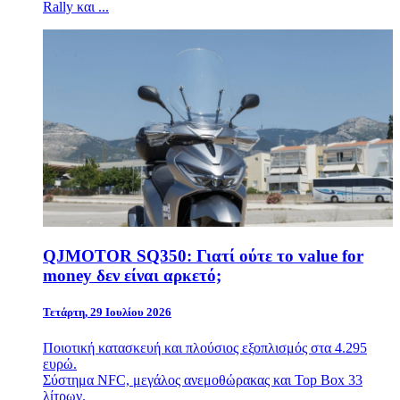
Rally και ...
QJMOTOR SQ350: Γιατί ούτε το value for
money δεν είναι αρκετό;
Τετάρτη, 29 Ιουλίου 2026
Ποιοτική κατασκευή και πλούσιος εξοπλισμός στα 4.295
ευρώ.
Σύστημα NFC, μεγάλος ανεμοθώρακας και Top Box 33
λίτρων.