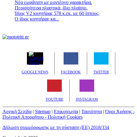
Νέα εμφάνιση με μοντέρνο χαρακτήρα.
Περισσότερα πλαστικά, ίδιο πλαίσιο.
Ίδιος V2 κινητήρας 578 κ.εκ. με 60 ίππους.
Ο ίδιος κινητήρας κα...
GOOGLE NEWS
FACEBOOK
TWITTER
YOUTUBE
INSTAGRAM
Αρχική Σελίδα
|
Sitemap
|
Επικοινωνία
|
Ταυτότητα
|
Όροι Χρήσης -
Πολιτική Απορρήτου - Πολιτική Cookies
Δήλωση συμμόρφωσης με τη σύσταση (ΕΕ) 2018/334