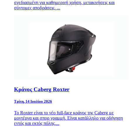
σχεδιασμένη για καθημερινή χρήση, μετακινήσεις και
σύντομες αποδράσεις. ...
Κράνος Caberg Roxter
Τρίτη, 14 Ιουλίου 2026
Το Roxter είναι το νέο full-face κράνος της Caberg με
μοντέρνα και σπορ γραμμή. Είναι κατάλληλο για οδήγηση
εντός και εκτός πόλης....