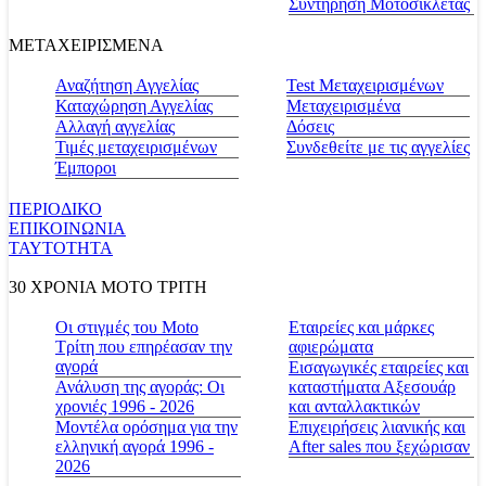
Συντήρηση Μοτοσικλέτας
ΜΕΤΑΧΕΙΡΙΣΜΕΝΑ
Αναζήτηση Αγγελίας
Test Μεταχειρισμένων
Καταχώρηση Αγγελίας
Μεταχειρισμένα
Αλλαγή αγγελίας
Δόσεις
Τιμές μεταχειρισμένων
Συνδεθείτε με τις αγγελίες
Έμποροι
ΠΕΡΙΟΔΙΚΟ
ΕΠΙΚΟΙΝΩΝΙΑ
ΤΑΥΤΟΤΗΤΑ
30 ΧΡΟΝΙΑ MOTO ΤΡΙΤΗ
Οι στιγμές του Moto
Εταιρείες και μάρκες
Τρίτη που επηρέασαν την
αφιερώματα
αγορά
Εισαγωγικές εταιρείες και
Ανάλυση της αγοράς: Οι
καταστήματα Αξεσουάρ
χρονιές 1996 - 2026
και ανταλλακτικών
Μοντέλα ορόσημα για την
Επιχειρήσεις λιανικής και
ελληνική αγορά 1996 -
After sales που ξεχώρισαν
2026