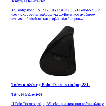
Τετάρτη, 15 Ιουλίου 2026
Το Bridgestone RS12 120/70-17 & 200/55-17 αποτελεί μία
από τις κορυφαίες επιλογές για αναβάτες που αναζητούν
αγωνιστική αίσθηση και υψηλά επίπεδα πρόσ...
Τσάντα πλάτης Polo Tricross μαύρη 28L
Τρίτη, 14 Ιουλίου 2026
Η Polo Tricross μαύρη 28L είναι μια πρακτική τσάντα πλάτης