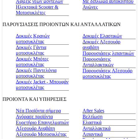
Αφίξεις νέων μοντέλων
Με δίπλωμα αυτοκινήτου
Ηλεκτρικά Scooter &
Αγώνες
Μοτοσυκλέτες
ΠΑΡΟΥΣΙΑΣΕΙΣ ΠΡΟΙΟΝΤΩΝ ΚΑΙ ΑΝΤΑΛΛΑΤΙΚΩΝ
Δοκιμές Κρανών
Δοκιμές Ελαστικών
μοτοσυκλέτας
Δοκιμές Αξεσουάρ
Δοκιμές Γάντια
αναβάτη
μοτοσυκλέτας
Παρουσιάσεις λιπαντικών
Δοκιμές Μπότες
Παρουσιάσεις
μοτοσυκλέτας
Ανταλλακτικών
Δοκιμές Παντελόνια
Παρουσιάσεις Αξεσουάρ
μοτοσυκλέτας
μοτοσυκλέτας
Δοκιμές Jacket - Μπουφάν
μοτοσυκλέτας
ΠΡΟΙΟΝΤΑ ΚΑΙ ΥΠΗΡΕΣΙΕΣ
Νέα Προϊόντα σήμερα
Αfter Sales
Αγόρασε προϊόντα
Βελτίωση
Ευρετήριο Επαγγελματιών
Ελαστικά
Αξεσουάρ Αναβάτη
Ανταλλακτικά
Αξεσουάρ Μοτοσικλέτας
Λιπαντικά