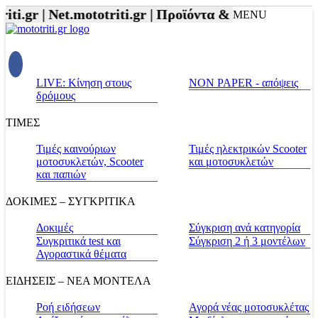
.gr |
Net.mototriti.gr |
Προϊόντα & Υπηρεσίες |
Αξεσ
MENU
LIVE: Κίνηση στους
NON PAPER - απόψεις
δρόμους
ΤΙΜΕΣ
Τιμές καινούριων
Τιμές ηλεκτρικών Scooter
μοτοσυκλετών, Scooter
και μοτοσυκλετών
και παπιών
ΔΟΚΙΜΕΣ – ΣΥΓΚΡΙΤΙΚΑ
Δοκιμές
Σύγκριση ανά κατηγορία
Συγκριτικά test και
Σύγκριση 2 ή 3 μοντέλων
Αγοραστικά θέματα
ΕΙΔΗΣΕΙΣ – ΝΕΑ ΜΟΝΤΕΛΑ
Ροή ειδήσεων
Αγορά νέας μοτοσυκλέτας