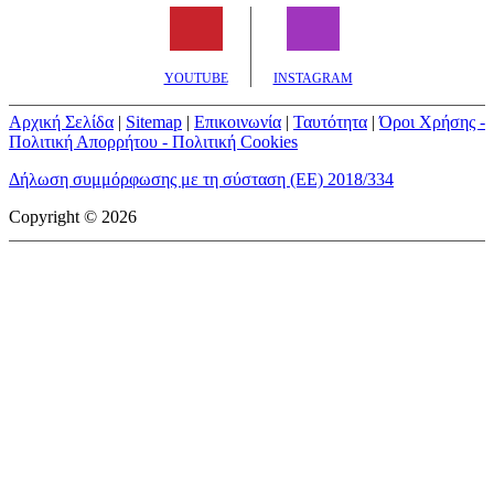
YOUTUBE
INSTAGRAM
Αρχική Σελίδα
|
Sitemap
|
Επικοινωνία
|
Ταυτότητα
|
Όροι Χρήσης -
Πολιτική Απορρήτου - Πολιτική Cookies
Δήλωση συμμόρφωσης με τη σύσταση (ΕΕ) 2018/334
Copyright © 2026
mototriti.gr | Ταυτότητα
Επωνυμία Επιχείρησης:
AUTO ΤΡΙΤΗ ΑΕ
Έδρα - Γραφεία:
Λεωφόρος Αμαρουσίου 14 - Νέο Ηράκλειο,
Τ.Κ. 141 22
Νομική Μορφή:
ΕΚΔΟΤΙΚΗ ΕΤΑΙΡΕΙΑ
Α.Φ.Μ.:
998384177
Δ.Ο.Υ.:
ΚΕΦΟΔΕ
Στοιχεία Επικοινωνίας:
E-mail:
info@mototriti.gr
Τηλέφωνο:
211 1085500
Ιστοσελίδα:
www.mototriti.gr