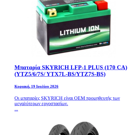
Μπαταρία SKYRICH LFP-1 PLUS (170 CA)
(YTZ5/6/7S/ YTX7L-BS/YTZ7S-BS)
Κυριακή, 19 Ιουλίου 2026
Οι μπαταρίες SKYRICH είναι OEM προμηθευτής των
μεγαλύτερων εργοστασίων.
...