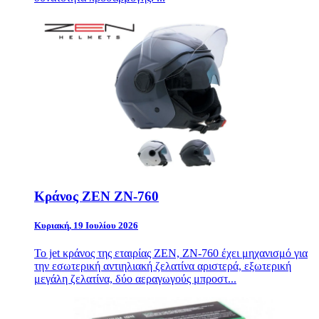
Κράνος ZEN ZN-760
Κυριακή, 19 Ιουλίου 2026
Το jet κράνος της εταιρίας ZEN, ZN-760 έχει μηχανισμό για
την εσωτερική αντιηλιακή ζελατίνα αριστερά, εξωτερική
μεγάλη ζελατίνα, δύο αεραγωγούς μπροστ...