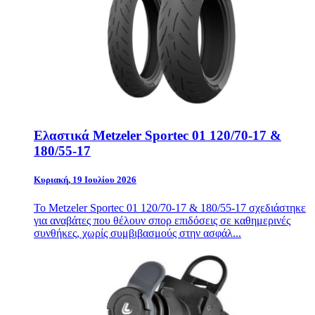
Ελαστικά Metzeler Sportec 01 120/70-17 &
180/55-17
Κυριακή, 19 Ιουλίου 2026
Το Metzeler Sportec 01 120/70-17 & 180/55-17 σχεδιάστηκε
για αναβάτες που θέλουν σπορ επιδόσεις σε καθημερινές
συνθήκες, χωρίς συμβιβασμούς στην ασφάλ...