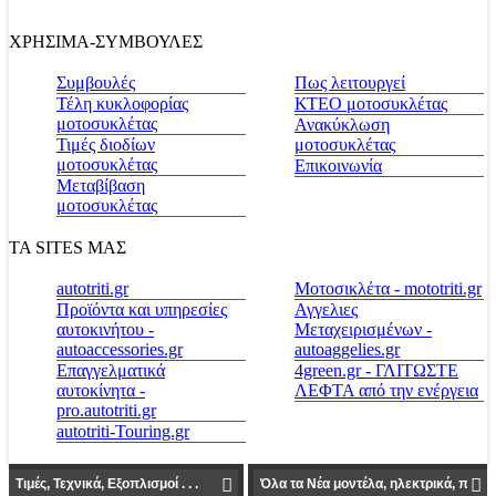
ΧΡΗΣΙΜΑ-ΣΥΜΒΟΥΛΕΣ
Συμβουλές
Πως λειτουργεί
Τέλη κυκλοφορίας
ΚΤΕΟ μοτοσυκλέτας
μοτοσυκλέτας
Ανακύκλωση
Τιμές διοδίων
μοτοσυκλέτας
μοτοσυκλέτας
Επικοινωνία
Μεταβίβαση
μοτοσυκλέτας
ΤΑ SITES ΜΑΣ
autotriti.gr
Μοτοσικλέτα - mototriti.gr
Προϊόντα και υπηρεσίες
Αγγελιες
αυτοκινήτου -
Μεταχειρισμένων -
autoaccessories.gr
autoaggelies.gr
Επαγγελματικά
4green.gr - ΓΛΙΤΩΣΤΕ
αυτοκίνητα -
ΛΕΦΤΑ από την ενέργεια
pro.autotriti.gr
autotriti-Touring.gr