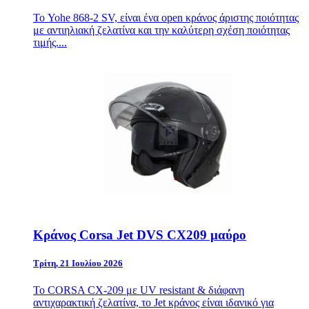
Το Yohe 868-2 SV, είναι ένα open κράνος άριστης ποιότητας
με αντιηλιακή ζελατίνα και την καλύτερη σχέση ποιότητας
τιμής....
Κράνος Corsa Jet DVS CX209 μαύρο
Τρίτη, 21 Ιουλίου 2026
Το CORSA CX-209 με UV resistant & διάφανη
αντιχαρακτική ζελατίνα, το Jet κράνος είναι ιδανικό για