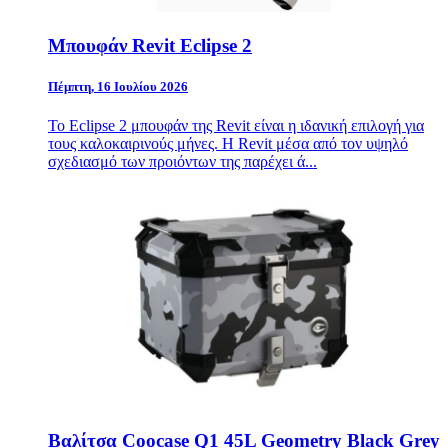
Mπουφάν Revit Eclipse 2
Πέμπτη, 16 Ιουλίου 2026
Το Eclipse 2 μπουφάν της Revit είναι η ιδανική επιλογή για
τους καλοκαιρινούς μήνες. Η Revit μέσα από τον υψηλό
σχεδιασμό των προιόντων της παρέχει ά...
Βαλίτσα Coocase Q1 45L Geometry Black Grey