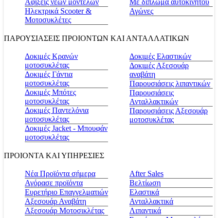
Αφίξεις νέων μοντέλων
Με δίπλωμα αυτοκινήτου
Ηλεκτρικά Scooter &
Αγώνες
Μοτοσυκλέτες
ΠΑΡΟΥΣΙΑΣΕΙΣ ΠΡΟΙΟΝΤΩΝ ΚΑΙ ΑΝΤΑΛΛΑΤΙΚΩΝ
Δοκιμές Κρανών
Δοκιμές Ελαστικών
μοτοσυκλέτας
Δοκιμές Αξεσουάρ
Δοκιμές Γάντια
αναβάτη
μοτοσυκλέτας
Παρουσιάσεις λιπαντικών
Δοκιμές Μπότες
Παρουσιάσεις
μοτοσυκλέτας
Ανταλλακτικών
Δοκιμές Παντελόνια
Παρουσιάσεις Αξεσουάρ
μοτοσυκλέτας
μοτοσυκλέτας
Δοκιμές Jacket - Μπουφάν
μοτοσυκλέτας
ΠΡΟΙΟΝΤΑ ΚΑΙ ΥΠΗΡΕΣΙΕΣ
Νέα Προϊόντα σήμερα
Αfter Sales
Αγόρασε προϊόντα
Βελτίωση
Ευρετήριο Επαγγελματιών
Ελαστικά
Αξεσουάρ Αναβάτη
Ανταλλακτικά
Αξεσουάρ Μοτοσικλέτας
Λιπαντικά