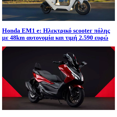
Honda EM1 e: Ηλεκτρικό scooter πόλης
με 48km αυτονομία και τιμή 2.590 ευρώ