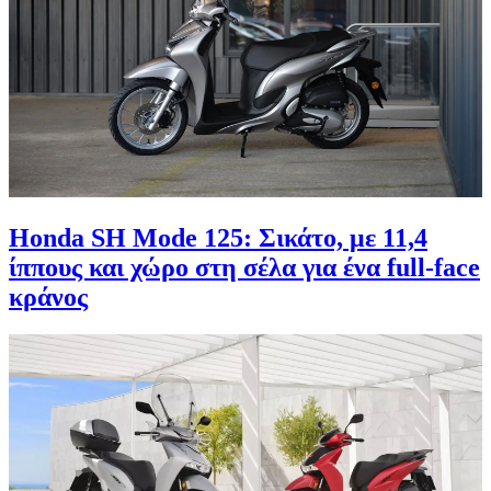
Honda SH Mode 125: Σικάτο, με 11,4
ίππους και χώρο στη σέλα για ένα full-face
κράνος