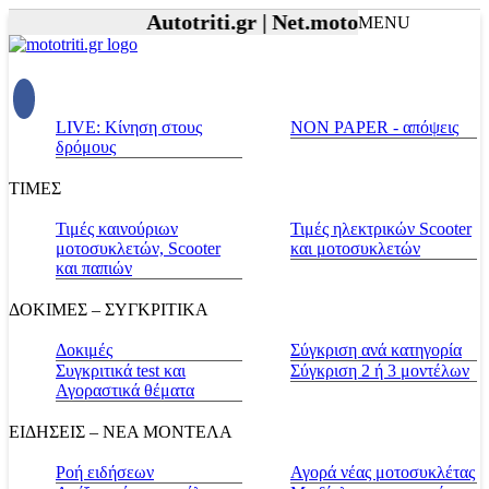
Autotriti.gr |
Net.mototriti.gr |
Προϊόντα
MENU
LIVE: Κίνηση στους
NON PAPER - απόψεις
δρόμους
ΤΙΜΕΣ
Τιμές καινούριων
Τιμές ηλεκτρικών Scooter
μοτοσυκλετών, Scooter
και μοτοσυκλετών
και παπιών
ΔΟΚΙΜΕΣ – ΣΥΓΚΡΙΤΙΚΑ
Δοκιμές
Σύγκριση ανά κατηγορία
Συγκριτικά test και
Σύγκριση 2 ή 3 μοντέλων
Αγοραστικά θέματα
ΕΙΔΗΣΕΙΣ – ΝΕΑ ΜΟΝΤΕΛΑ
Ροή ειδήσεων
Αγορά νέας μοτοσυκλέτας