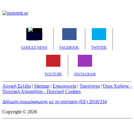
GOOGLE NEWS
FACEBOOK
TWITTER
YOUTUBE
INSTAGRAM
Αρχική Σελίδα
|
Sitemap
|
Επικοινωνία
|
Ταυτότητα
|
Όροι Χρήσης -
Πολιτική Απορρήτου - Πολιτική Cookies
Δήλωση συμμόρφωσης με τη σύσταση (ΕΕ) 2018/334
Copyright © 2026
mototriti.gr | Ταυτότητα
Επωνυμία Επιχείρησης:
AUTO ΤΡΙΤΗ ΑΕ