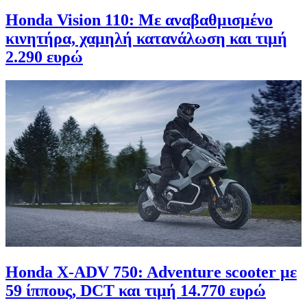
Honda Vision 110: Με αναβαθμισμένο
κινητήρα, χαμηλή κατανάλωση και τιμή
2.290 ευρώ
Honda X-ADV 750: Adventure scooter με
59 ίππους, DCT και τιμή 14.770 ευρώ