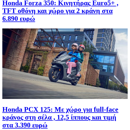
Honda Forza 350: Κινητήρας Euro5+ ,
TFT οθόνη και χώρο για 2 κράνη στα
6.890 ευρώ
Honda PCX 125: Με χώρο για full-face
κράνος στη σέλα , 12,5 ίππους και τιμή
στα 3.390 ευρώ