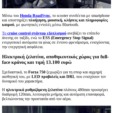
Μέσω του
Honda RoadSync
, το scooter συνδέεται με smartphone
και υποστηρίζει
πλοήγηση, μουσική, κλήσεις και πληροφορίες
καιρού
, με φωνητικές εντολές μέσω Bluetooth.
Το
cruise control στάνταρ εξοπλισμού
ανεβάζει το επίπεδο
άνεσης σε ταξίδι, ενώ το
ESS (Emergency Stop Signal)
ενεργοποιεί αυτόματα τα φλας σε έντονο φρενάρισμα, ενισχύοντας
την ενεργητική ασφάλεια.
Ηλεκτρική ζελατίνα, αποθηκευτικός χώρος για full-
face κράνος και τιμή 13.100 ευρώ
Σχεδιαστικά, το
Forza 750
ξεχωρίζει για τη σπορ και αιχμηρή
αισθητική του, με
LED προβολείς και DRL
που ενισχύουν τον
δυναμικό του χαρακτήρα.
Η
ηλεκτρικά ρυθμιζόμενη ζελατίνα
πλάτους 480mm προσφέρει
διαδρομή 120mm, λειτουργία μνήμης και αυτόματη επαναφορά,
βελτιώνοντας την προστασία από τον αέρα.