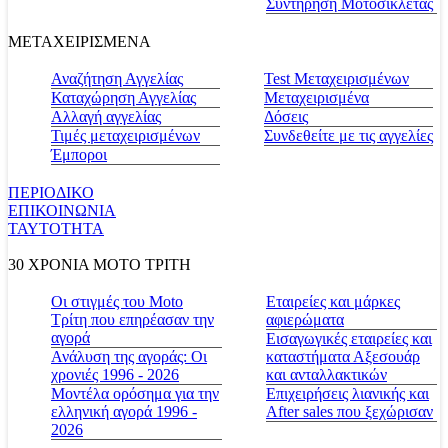
Συντήρηση Μοτοσικλέτας
ΜΕΤΑΧΕΙΡΙΣΜΕΝΑ
Αναζήτηση Αγγελίας
Test Μεταχειρισμένων
Καταχώρηση Αγγελίας
Μεταχειρισμένα
Αλλαγή αγγελίας
Δόσεις
Τιμές μεταχειρισμένων
Συνδεθείτε με τις αγγελίες
Έμποροι
ΠΕΡΙΟΔΙΚΟ
ΕΠΙΚΟΙΝΩΝΙΑ
ΤΑΥΤΟΤΗΤΑ
30 ΧΡΟΝΙΑ MOTO ΤΡΙΤΗ
Οι στιγμές του Moto
Εταιρείες και μάρκες
Τρίτη που επηρέασαν την
αφιερώματα
αγορά
Εισαγωγικές εταιρείες και
Ανάλυση της αγοράς: Οι
καταστήματα Αξεσουάρ
χρονιές 1996 - 2026
και ανταλλακτικών
Μοντέλα ορόσημα για την
Επιχειρήσεις λιανικής και
ελληνική αγορά 1996 -
After sales που ξεχώρισαν
2026