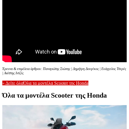
Έρευνα & επιμέλεια άρθρου: Παναγιώτης Σιώπης | Δημήτρη Δουγέκος | Ευάγγελος Τσερές
| Ανέστης Ιντζές
« Δείτε όλαΌλα τα μοντέλα Scooter της Honda
Όλα τα μοντέλα Scooter της Honda