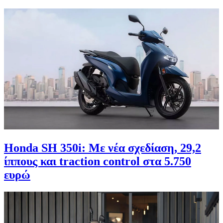
Honda SH 350i: Με νέα σχεδίαση, 29,2
ίππους και traction control στα 5.750
ευρώ