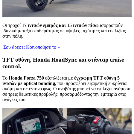
Οι τροχοί
17 ιντσών εμπρός και 15 ιντσών πίσω
ισορροπούν
ιδανικά μεταξύ σταθερότητας σε υψηλές ταχύτητες και ευελιξίας
στην πόλη.
Σου άρεσε:
Κοινοποίησέ το
»
TFT οθόνη, Honda RoadSync και στάνταρ cruise
control.
Το
Honda Forza 750
εξοπλίζεται με
έγχρωμη TFT οθόνη 5
ιντσών με optical bonding
, που προσφέρει εξαιρετική ευκρίνεια
ακόμη και σε έντονο φως. Ο αναβάτης μπορεί να επιλέξει ανάμεσα
σε τρεις θεματικές προβολής, προσαρμόζοντας την εμπειρία στις
ανάγκες του.