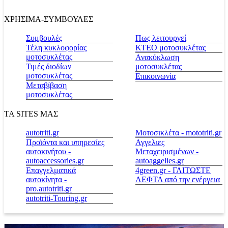
ΧΡΗΣΙΜΑ-ΣΥΜΒΟΥΛΕΣ
Συμβουλές
Πως λειτουργεί
Τέλη κυκλοφορίας
ΚΤΕΟ μοτοσυκλέτας
μοτοσυκλέτας
Ανακύκλωση
Τιμές διοδίων
μοτοσυκλέτας
μοτοσυκλέτας
Επικοινωνία
Μεταβίβαση
μοτοσυκλέτας
ΤΑ SITES ΜΑΣ
autotriti.gr
Μοτοσικλέτα - mototriti.gr
Προϊόντα και υπηρεσίες
Αγγελιες
αυτοκινήτου -
Μεταχειρισμένων -
autoaccessories.gr
autoaggelies.gr
Επαγγελματικά
4green.gr - ΓΛΙΤΩΣΤΕ
αυτοκίνητα -
ΛΕΦΤΑ από την ενέργεια
pro.autotriti.gr
autotriti-Touring.gr