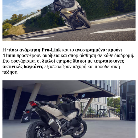
Η
πίσω ανάρτηση Pro-Link
και το
ανεστραμμένο πιρούνι
41mm
προσφέρουν ακρίβεια και σπορ αίσθηση σε κάθε διαδρομή.
Στο φρενάρισμα, οι
διπλοί εμπρός δίσκοι με τετραπίστονες
ακτινικές δαγκάνες
εξασφαλίζουν ισχυρή και προοδευτική
πέδηση.