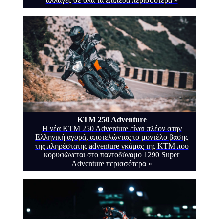
αλλαγές σε όλα τα επίπεδα
περισσότερα »
KTM 250 Adventure
H νέα KTM 250 Adventure είναι πλέον στην
Ελληνική αγορά, αποτελώντας το μοντέλο βάσης
της πληρέστατης adventure γκάμας της KTM που
κορυφώνεται στο παντοδύναμο 1290 Super
Adventure
περισσότερα »