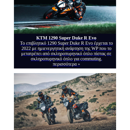
KTM 1290 Super Duke R Evo
Το επιβλητικό 1290 Super Duke R Evo έρχεται το
2022 με ημιενεργητική ανάρτηση της WP που το
μετατρέπει από σκληροπυρηνικό όπλο πίστας σε
σκληροπυρηνικό όπλο για commuting.
περισσότερα »