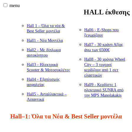
menu
HALL έκθεσης
Hall 1 – Όλα τα νέα &
Hall6 - Ε-Shops που
Best Seller μοντέλα
ξεχωρίζουν
Hall1 - Νέα Μοντέλα
Hall7 - 30 κράνη Αξίας
Hall2 - Με δίπλωμα
άνω των 6500€
αυτοκίνητου
Hall8 - 30 χρόνια Wheel
Hall3 - Ηλεκτρικά
City – 3 τυχεροί
Scooter & Μοτοσυκλέτες
κερδίζουν από 1 σετ
ελαστικών
Hall4 - Εξοπλισμός
ασφαλείας
Hall9 - Κερδίστε 1
ηλεκτρικό SUNRA από
Hall5 - Ανταλλακτικά –
την MPS Manolakakis
Λιπαντικά
Hall–1: Όλα τα Νέα & Best Seller μοντέλα
Δείτε όλα τα νέα μοντέλα & τα best seller του 2022. Αναλυτικές παρουσιάσεις,
τεχνικά χαρακτηριστικά, videos και πλούσιο φωτογραφικό υλικό.