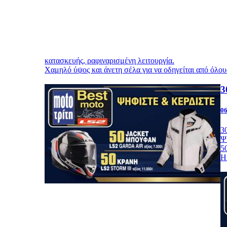
κατασκευής, ραφιναρισμένη λειτουργία.
Χαμηλό ύψος και άνετη σέλα για να οδηγείται από όλου
3
06
3
Ψ
5
Η