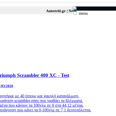
Autotriti.gr |
Net.mototriti.gr |
Προϊόντα & 
menu
riumph Scrambler 400 XC - Test
/03/2026
ινητήρας με 40 ίππους και χαμηλή κατανάλωση.
μφάνιση scrambler-retro που τραβάει τα βλέμματα.
ρένα που κάνουν τα 100χλμ σε 0 στα 44,12 μέτρα.
πιτάχυνση που κάνει τα 0-100χλμ σε 7,1 δευτερόλεπτα.