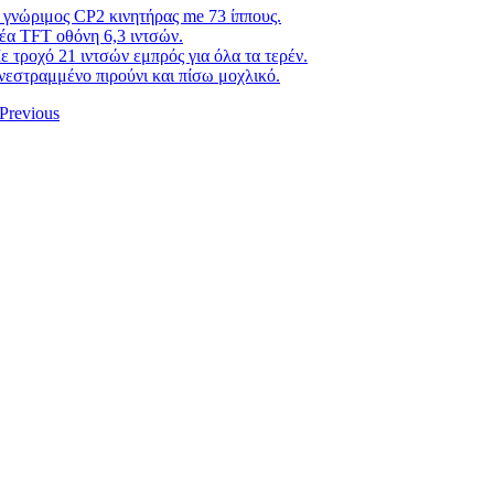
 γνώριμος CP2 κινητήρας me 73 ίππους.
έα TFT οθόνη 6,3 ιντσών.
ε τροχό 21 ιντσών εμπρός για όλα τα τερέν.
νεστραμμένο πιρούνι και πίσω μοχλικό.
 Previous