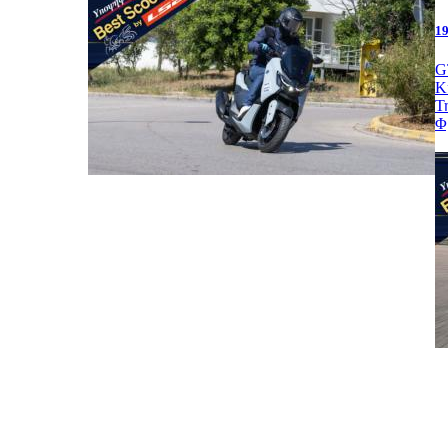
19
G
Κ
Τ
Φ