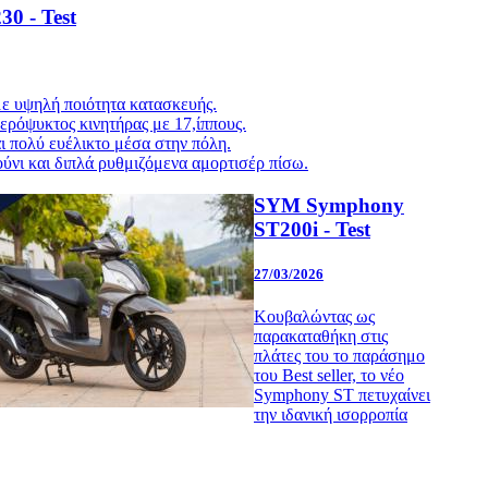
0 - Test
ε υψηλή ποιότητα κατασκευής.
ρόψυκτος κινητήρας με 17,ίππους.
 πολύ ευέλικτο μέσα στην πόλη.
ύνι και διπλά ρυθμιζόμενα αμορτισέρ πίσω.
SYM Symphony
ST200i - Test
27/03/2026
Κουβαλώντας ως
παρακαταθήκη στις
πλάτες του το παράσημο
του Best seller, το νέο
Symphony ST πετυχαίνει
την ιδανική ισορροπία