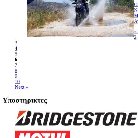
O
Ν
Μ
Α
«
2
3
4
5
6
7
8
9
10
Next »
Υποστηρικτες