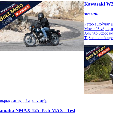
Kawasaki W23
30/03/2026
Ρετρό εμφάνιση μ
Μονοκύλινδρος αε
Χαμηλό βάρος και
Τηλεσκοπικό πιρο
 άκρως επιτυχημένη συνταγή.
amaha NMAX 125 Tech MAX - Test