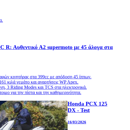
α.
R: Αυθεντικό Α2 supermoto με 45 άλογα στα
αφών κινητήρας στα 399cc με απόδοση 45 ίππων.
161 κιλά γεμάτο και αναρτήσεις WP Apex.
η, 3 Riding Modes και TCS στα ηλεκτρονικά.
οιμο για την πίστα και την καθημερινότητα.
Honda PCX 125
DX - Test
16/03/2026