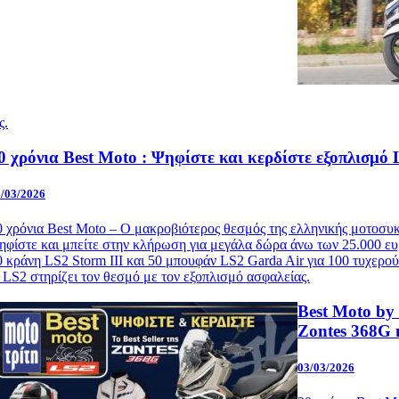
ς.
0 χρόνια Best Moto : Ψηφίστε και κερδίστε εξοπλισμό
/03/2026
0 χρόνια Best Moto – Ο μακροβιότερος θεσμός της ελληνικής μοτοσυκ
ηφίστε και μπείτε στην κλήρωση για μεγάλα δώρα άνω των 25.000 ε
0 κράνη LS2 Storm III και 50 μπουφάν LS2 Garda Air για 100 τυχερού
 LS2 στηρίζει τον θεσμό με τον εξοπλισμό ασφαλείας.
Best Moto by 
Zontes 368G 
03/03/2026