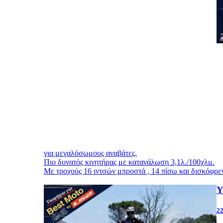
για μεγαλόσωμους αναβάτες.
Πιο δυνατός κινητήρας με κατανάλωση 3,1λ./100χλμ.
Με τροχούς 16 ιντσών μπροστά , 14 πίσω και δισκόφρε
Y
22