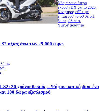
Νέα, πλουσιότερη
έκδοση DX για το 2025.
Κινητήρας eSP+ με
επιτάχυνση 0-50 σε 5,1
δευτερόλεπτα.
Υψηλή ποιότητα
 LS2 αξίας άνω των 25.000 ευρώ
λέτας.
υρώ.
ς.
LS2: 30 χρόνια θεσμός – Ψήφισε και κέρδισε ένα
και 100 δώρα εξοπλισμού