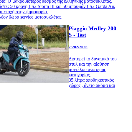
oto: Ο μακροβιότερος θεσμός της ελληνικής μοτοσυκλέτας.
ίστε: 50 κράνη LS2 Storm III και 50 μπουφάν LS2 Garda Air.
μμετοχή στην ψηφοφορία.
λέον δώρα service μοτοσυκλέτας.
Piaggio Medley 200
S - Test
25/02/2026
Διατηρεί το δυναμικό του
στυλ και την αίσθηση
μοντέλου ανώτερης
κατηγορίας.
35 λίτρα αποθηκευτικός
χώρος , άνετο ακόμα και