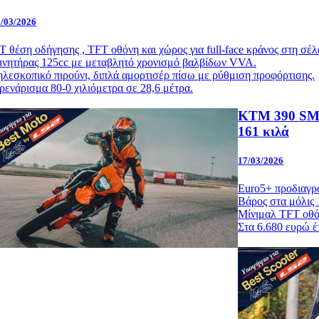
/03/2026
T θέση οδήγησης , TFT οθόνη και χώρος για full-face κράνος στη σέλ
ινητήρας 125cc με μεταβλητό χρονισμό βαλβίδων VVA.
ηλεσκοπικό πιρούνι, διπλά αμορτισέρ πίσω με ρύθμιση προφόρτισης.
ρενάρισμα 80-0 χιλιόμετρα σε 28,6 μέτρα.
KTM 390 SMC 
161 κιλά
17/03/2026
Euro5+ προδιαγρ
Βάρος στα μόλις 
Μίνιμαλ TFT οθόν
Στα 6.680 ευρώ έτ