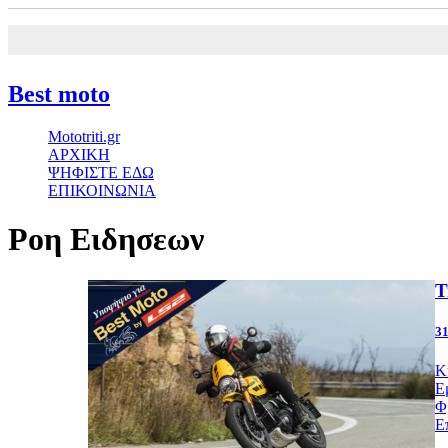
Best moto
Mototriti.gr
ΑΡΧΙΚΗ
ΨΗΦΙΣΤΕ ΕΔΩ
ΕΠΙΚΟΙΝΩΝΙΑ
Ροη Ειδησεων
T
31
Κ
Ε
Φ
Ε