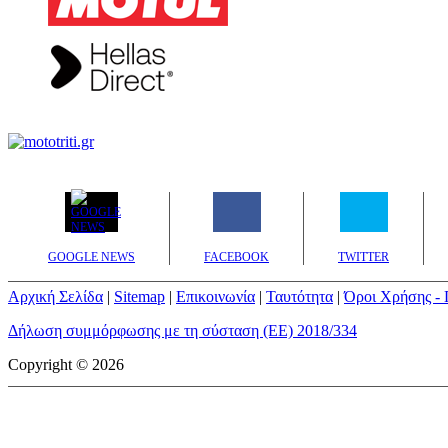
GOOGLE NEWS
FACEBOOK
TWITTER
Αρχική Σελίδα
|
Sitemap
|
Επικοινωνία
|
Ταυτότητα
|
Όροι Χρήσης - 
Δήλωση συμμόρφωσης με τη σύσταση (ΕΕ) 2018/334
Copyright © 2026
mototriti.gr | Ταυτότητα
Επωνυμία Επιχείρησης:
AUTO ΤΡΙΤΗ ΑΕ